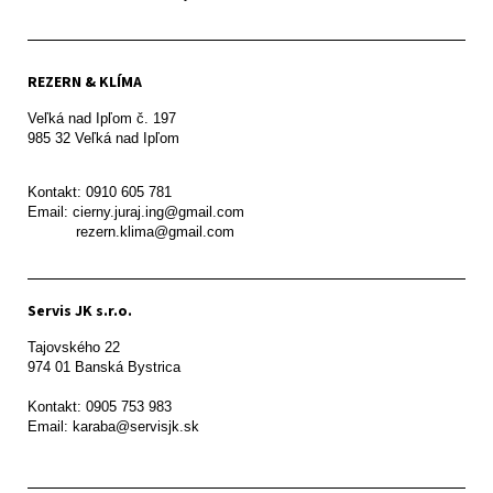
REZERN & KLÍMA
Veľká nad Ipľom č. 197

985 32 Veľká nad Ipľom

Kontakt: 0910 605 781

Email: cierny.juraj.ing@gmail.com

           rezern.klima@gmail.com
Servis JK s.r.o.
Tajovského 22

974 01 Banská Bystrica

Kontakt: 0905 753 983

Email: karaba@servisjk.sk 