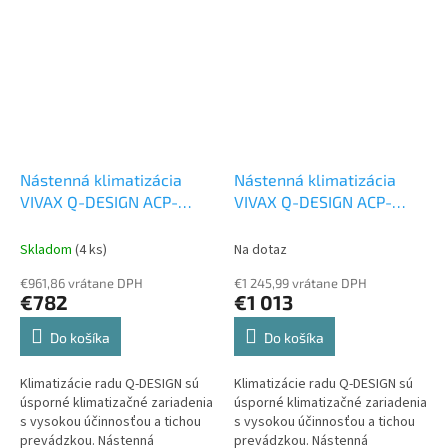
ACP-09CH25AEQI (set s
kompresorom) s...
Nástenná klimatizácia
Nástenná klimatizácia
VIVAX Q-DESIGN ACP-
VIVAX Q-DESIGN ACP-
18CH50AEQI 5 kW
Set s
24CH70AEQI 7 kW
Set s
kompresorom
kompresorom
Skladom
(4 ks)
Na dotaz
€961,86 vrátane DPH
€1 245,99 vrátane DPH
€782
€1 013
Do košíka
Do košíka
Klimatizácie radu Q-DESIGN sú
Klimatizácie radu Q-DESIGN sú
úsporné klimatizačné zariadenia
úsporné klimatizačné zariadenia
s vysokou účinnosťou a tichou
s vysokou účinnosťou a tichou
prevádzkou. Nástenná
prevádzkou. Nástenná