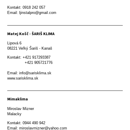
Kontakt: 0918 242 057

Email: ljinstalpro@gmail.com
Matej Košč - ŠARIŠ KLIMA
Lipová 6

08221 Veľký Šariš - Kanaš 
Kontakt: +421 917293387

               +421 905721776

Email: info@sarisklima.sk

www.sarisklima.sk
Mimaklima
Miroslav Mizner

Malacky
Kontakt: 0944 490 942
