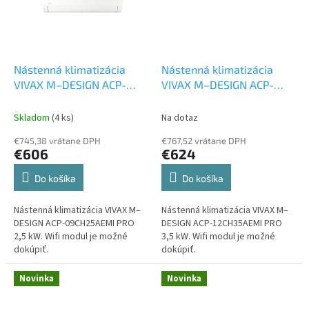
Nástenná klimatizácia
Nástenná klimatizácia
VIVAX M–DESIGN ACP-
VIVAX M–DESIGN ACP-
09CH25AEMI PRO 2,5 kW
12CH35AEMI PRO 3,5 kW
Set vonkajšia a vnútorná
Set vonkajšia a vnútorná
Skladom
(4 ks)
Na dotaz
jednotka
jednotka
€745,38 vrátane DPH
€767,52 vrátane DPH
€606
€624
Do košíka
Do košíka
Nástenná klimatizácia VIVAX M–
Nástenná klimatizácia VIVAX M–
DESIGN ACP-09CH25AEMI PRO
DESIGN ACP-12CH35AEMI PRO
2,5 kW. Wifi modul je možné
3,5 kW. Wifi modul je možné
dokúpiť.
dokúpiť.
Novinka
Novinka