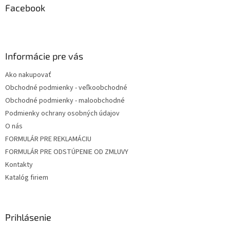
ä
Facebook
t
i
e
Informácie pre vás
Ako nakupovať
Obchodné podmienky - veľkoobchodné
Obchodné podmienky - maloobchodné
Podmienky ochrany osobných údajov
O nás
FORMULÁR PRE REKLAMÁCIU
FORMULÁR PRE ODSTÚPENIE OD ZMLUVY
Kontakty
Katalóg firiem
Prihlásenie