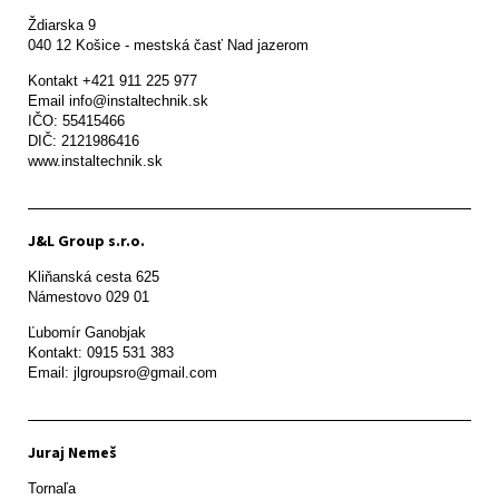
Ždiarska 9

Kontakt +421 911 225 977

Email info@instaltechnik.sk

IČO: 55415466

DIČ: 2121986416

www.instaltechnik.sk
J&L Group s.r.o.
Kliňanská cesta 625

Námestovo 029 01 
Ľubomír Ganobjak

Kontakt: 0915 531 383

Email: jlgroupsro@gmail.com
Juraj Nemeš
Tornaľa
