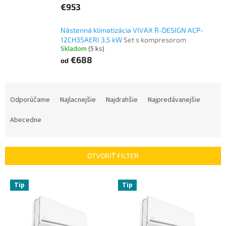
€953
Nástenná klimatizácia VIVAX R-DESIGN ACP-
12CH35AERI 3,5 kW
Set s kompresorom
Skladom
(5 ks)
€688
od
R
a
Odporúčame
Najlacnejšie
Najdrahšie
Najpredávanejšie
d
e
Abecedne
n
i
e
OTVORIŤ FILTER
p
r
V
Tip
Tip
o
ý
d
p
u
i
k
s