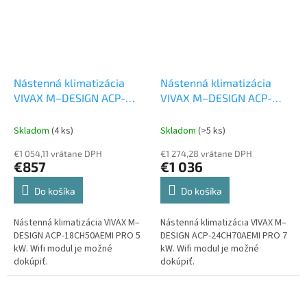
Nástenná klimatizácia
Nástenná klimatizácia
VIVAX M–DESIGN ACP-
VIVAX M–DESIGN ACP-
18CH50AEMI PRO 5 kW
Set
24CH70AEMI PRO 7 kW
vonkajšia a vnútorná
Set vonkajšia a vnútorná
Skladom
(4 ks)
Skladom
(>5 ks)
jednotka
jednotka
€1 054,11 vrátane DPH
€1 274,28 vrátane DPH
€857
€1 036
Do košíka
Do košíka
Nástenná klimatizácia VIVAX M–
Nástenná klimatizácia VIVAX M–
DESIGN ACP-18CH50AEMI PRO 5
DESIGN ACP-24CH70AEMI PRO 7
kW. Wifi modul je možné
kW. Wifi modul je možné
dokúpiť.
dokúpiť.