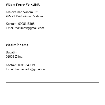
Viliam Forro FV-KLIMA
Kráľová nad Váhom 521

Kontakt: 0908115198

Email: fvklima9@gmail.com
Vladimír Koma
Budatín 

01003 Žilina

Kontakt: 0911 349 190

Z
á
p