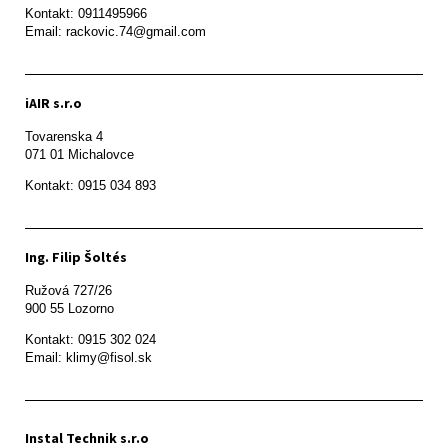
Kontakt: 0911495966

Email: rackovic.74@gmail.com
iAIR s.r.o
Tovarenska 4

071 01 Michalovce 
Ing. Filip Šoltés
Ružová 727/26

900 55 Lozorno
Kontakt: 0915 302 024

Email: klimy@fisol.sk
Instal Technik s.r.o