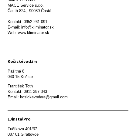
MACE Service s.r.o.

Častá 824,  90089 Častá

Kontakt: 0952 261 091

E-mail: info@kliminator.sk

Web: www.kliminator.sk
Košickévodáre
Pažitná 8

František Toth 

Kontakt: 0911 397 343

Email: kosickevodare@gmail.com
LJinstalPro
Fučíkova 401/37

087 01 Giraltovce