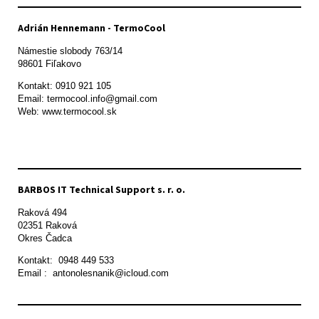
Adrián Hennemann - TermoCool
Námestie slobody 763/14

98601 Fiľakovo
Kontakt: 0910 921 105

Email: termocool.info@gmail.com

Web: www.termocool.sk

BARBOS IT Technical Support s. r. o.
Raková 494

02351 Raková 

Okres Čadca
Kontakt:  0948 449 533

Email :  antonolesnanik@icloud.com