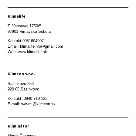
Klimalife
T. Vansovej 1750/5 

97901 Rimavská Sobota 
Kontakt:0951604907

Email: klimalifeinfo@gmail.com 

Web: www.klimalife.sk 
Klimeon s.r.o.
Sasinkovo 353

920 65 Sasinkovo
Kontakt: 0940 719 123

E-mail: www.tl@klimeon.sk
Kliminátor
Marek Červenec
