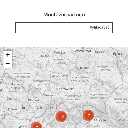
u
Montážni partneri
+
−
7
12
7