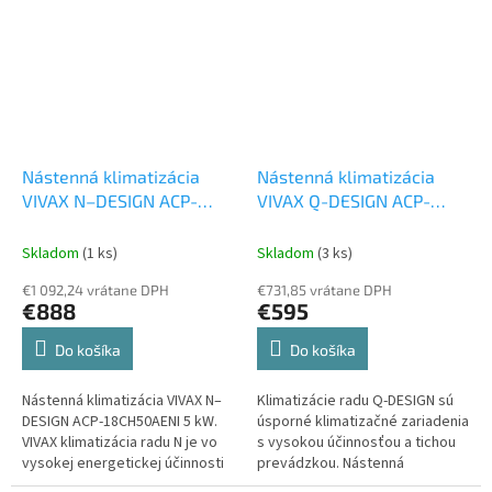
Nástenná klimatizácia
Nástenná klimatizácia
VIVAX N–DESIGN ACP-
VIVAX Q-DESIGN ACP-
18CH50AENI 5 kw
Set
09CH25AEQI 2,5 kW
Set s
vonkajšia a vnútorná
kompresorom
Skladom
(1 ks)
Skladom
(3 ks)
jednotka
€1 092,24 vrátane DPH
€731,85 vrátane DPH
€888
€595
Do košíka
Do košíka
Nástenná klimatizácia VIVAX N–
Klimatizácie radu Q-DESIGN sú
DESIGN ACP-18CH50AENI 5 kW.
úsporné klimatizačné zariadenia
VIVAX klimatizácia radu N je vo
s vysokou účinnosťou a tichou
vysokej energetickej účinnosti
prevádzkou. Nástenná
pri chladení A++ a vykurovaní A+.
klimatizácia VIVAX Q-DESIGN