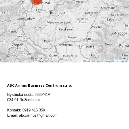
Leaflet
|
©
OpenStreetMap
|
Shoptet doplnek
ABC Armus Business Centrum s.r.o.
Bystrická cesta 2339/41A   

034 01 Ružomberok

Kontakt: 0919 415 350
