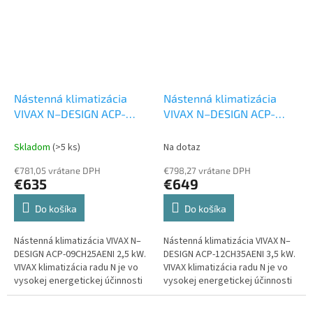
Nástenná klimatizácia
Nástenná klimatizácia
VIVAX N–DESIGN ACP-
VIVAX N–DESIGN ACP-
09CH25AENI 2,5 kw
Set
12CH35AENI 3,5 kw
Set
vonkajšia a vnútorná
vonkajšia a vnútorná
Skladom
(>5 ks)
Na dotaz
jednotka
jednotka
€781,05 vrátane DPH
€798,27 vrátane DPH
€635
€649
Do košíka
Do košíka
Nástenná klimatizácia VIVAX N–
Nástenná klimatizácia VIVAX N–
DESIGN ACP-09CH25AENI 2,5 kW.
DESIGN ACP-12CH35AENI 3,5 kW.
VIVAX klimatizácia radu N je vo
VIVAX klimatizácia radu N je vo
vysokej energetickej účinnosti
vysokej energetickej účinnosti
pri chladení A++ a vykurovaní A+.
pri chladení A++ a vykurovaní A+.