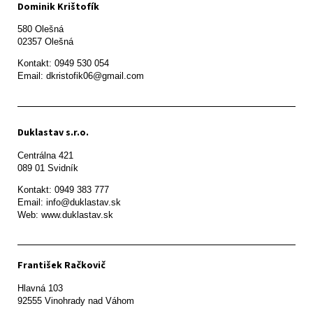
Dominik Krištofík
580 Olešná

Kontakt: 0949 530 054

Email: dkristofik06@gmail.com
Duklastav s.r.o.
Centrálna 421

089 01 Svidník
Kontakt: 0949 383 777

Email: info@duklastav.sk

Web: www.duklastav.sk
František Račkovič
Hlavná 103

92555 Vinohrady nad Váhom