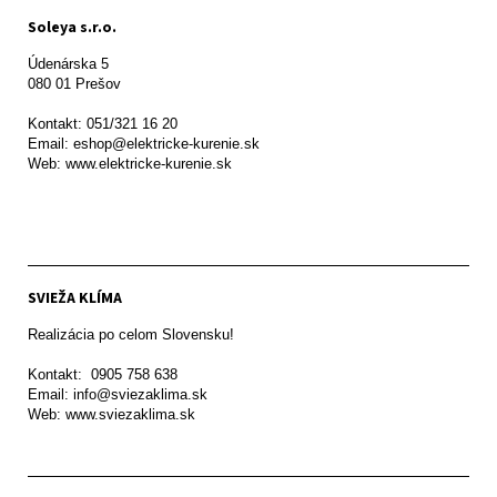
Soleya s.r.o.
Údenárska 5

080 01 Prešov  

Kontakt: 051/321 16 20

Email: eshop@elektricke-kurenie.sk

Web: www.elektricke-kurenie.sk

SVIEŽA KLÍMA
Realizácia po celom Slovensku!

Kontakt:  0905 758 638

Email: info@sviezaklima.sk

Web: www.sviezaklima.sk