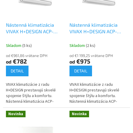
t
p
o
r
v
o
d
Nástenná klimatizácia
Nástenná klimatizácia
u
VIVAX H+DESIGN ACP-
VIVAX H+DESIGN ACP-
k
12CH35AEHI 3,5 kW
Set s
18CH50AEHI 5 kW
Set s
t
kompresorom
kompresorom
Skladom
(5 ks)
Skladom
(2 ks)
o
od €961,86 vrátane DPH
od €1 199,25 vrátane DPH
v
€782
€975
od
od
DETAIL
DETAIL
VIVAX klimatizácie z radu
VIVAX klimatizácie z radu
H+DESIGN prestavujú skvelé
H+DESIGN prestavujú skvelé
spojenie štýlu a komfortu.
spojenie štýlu a komfortu.
Nástenná klimatizácia ACP-
Nástenná klimatizácia ACP-
12CH35AEHI (set s
18CH50AEHI (set s
kompresorom) s výkonom 3,5
kompresorom) s výkonom 5 kW
Novinka
Novinka
kW je k dispozícii v...
je k dispozícii v rôznych...