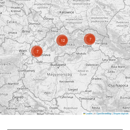
7
12
7
Leaflet
|
©
OpenStreetMap
|
Shoptet doplnek