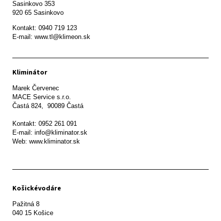
Sasinkovo 353

920 65 Sasinkovo
Kontakt: 0940 719 123

E-mail: www.tl@klimeon.sk
Kliminátor
Marek Červenec

MACE Service s.r.o.

Častá 824,  90089 Častá

Kontakt: 0952 261 091

E-mail: info@kliminator.sk

Web: www.kliminator.sk
Košickévodáre
Pažitná 8
