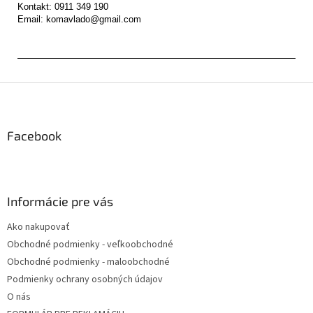
Kontakt: 0911 349 190

Z
á
p
ä
Facebook
t
i
e
Informácie pre vás
Ako nakupovať
Obchodné podmienky - veľkoobchodné
Obchodné podmienky - maloobchodné
Podmienky ochrany osobných údajov
O nás