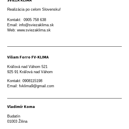
SVIEŽA KLÍMA
Realizácia po celom Slovensku!

Kontakt:  0905 758 638

Email: info@sviezaklima.sk

Web: www.sviezaklima.sk
Viliam Forro FV-KLIMA
Kráľová nad Váhom 521

Kontakt: 0908115198

Email: fvklima9@gmail.com
Vladimír Koma
Budatín 

01003 Žilina
