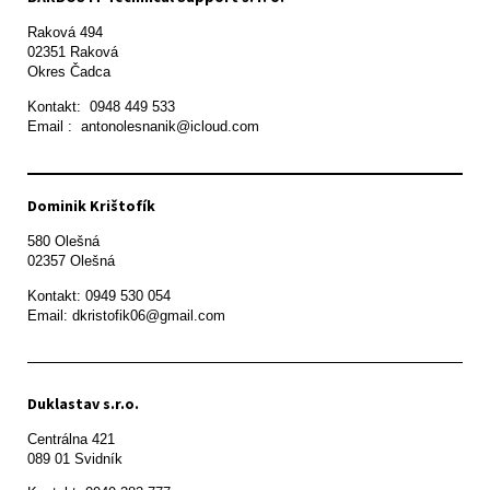
Raková 494

02351 Raková 

Okres Čadca
Kontakt:  0948 449 533

Email :  antonolesnanik@icloud.com
Dominik Krištofík
580 Olešná

Kontakt: 0949 530 054

Email: dkristofik06@gmail.com
Duklastav s.r.o.
Centrálna 421

089 01 Svidník