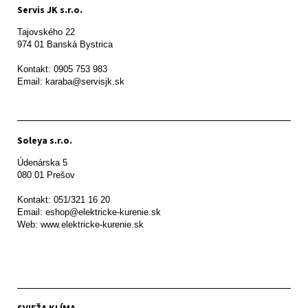
Servis JK s.r.o.
Tajovského 22

974 01 Banská Bystrica

Kontakt: 0905 753 983

Email: karaba@servisjk.sk 
Soleya s.r.o.
Údenárska 5

080 01 Prešov  

Kontakt: 051/321 16 20

Email: eshop@elektricke-kurenie.sk

Web: www.elektricke-kurenie.sk
