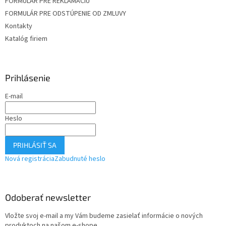
FORMULÁR PRE REKLAMÁCIU
FORMULÁR PRE ODSTÚPENIE OD ZMLUVY
Kontakty
Katalóg firiem
Prihlásenie
E-mail
Heslo
PRIHLÁSIŤ SA
Nová registrácia
Zabudnuté heslo
Odoberať newsletter
Vložte svoj e-mail a my Vám budeme zasielať informácie o nových
produktoch na našom e-shope.