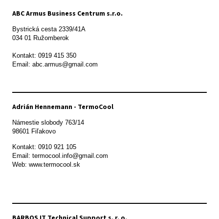
ABC Armus Business Centrum s.r.o.
Bystrická cesta 2339/41A   

034 01 Ružomberok

Kontakt: 0919 415 350

Adrián Hennemann - TermoCool
Námestie slobody 763/14

98601 Fiľakovo
Kontakt: 0910 921 105

Email: termocool.info@gmail.com

Web: www.termocool.sk

BARBOS IT Technical Support s. r. o.