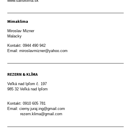
www.sarisklima.sk
Mimaklima
Miroslav Mizner

Malacky
Kontakt: 0944 490 942

REZERN & KLÍMA
Veľká nad Ipľom č. 197

985 32 Veľká nad Ipľom

Kontakt: 0910 605 781

Email: cierny.juraj.ing@gmail.com

           rezern.klima@gmail.com