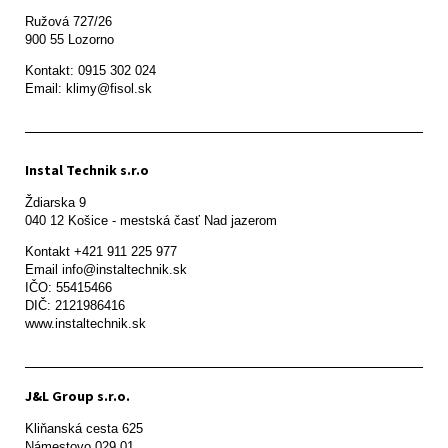
Ružová 727/26

900 55 Lozorno
Kontakt: 0915 302 024

Email: klimy@fisol.sk
Instal Technik s.r.o
Ždiarska 9

Kontakt +421 911 225 977

Email info@instaltechnik.sk

IČO: 55415466

DIČ: 2121986416

www.instaltechnik.sk
J&L Group s.r.o.
Kliňanská cesta 625

Námestovo 029 01 