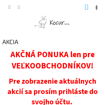
Prejsť
NÁKUP
na
obsah
KOŠÍK
AKCIA
AKČNÁ PONUKA len pre
VEĽKOOBCHODNÍKOV!
Pre zobrazenie aktuálnych
akcií sa prosím prihláste do
svojho účtu.