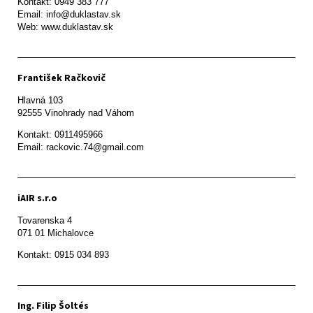
Kontakt: 0949 383 777

Email: info@duklastav.sk

Web: www.duklastav.sk
František Račkovič
Hlavná 103

92555 Vinohrady nad Váhom
Kontakt: 0911495966

Email: rackovic.74@gmail.com
iAIR s.r.o
Tovarenska 4

071 01 Michalovce 
Ing. Filip Šoltés