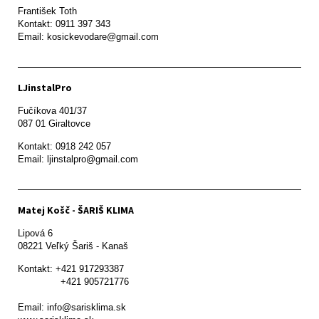
František Toth 

Kontakt: 0911 397 343

Email: kosickevodare@gmail.com
LJinstalPro
Fučíkova 401/37

087 01 Giraltovce
Kontakt: 0918 242 057

Email: ljinstalpro@gmail.com
Matej Košč - ŠARIŠ KLIMA
Lipová 6

08221 Veľký Šariš - Kanaš 
Kontakt: +421 917293387

               +421 905721776

Email: info@sarisklima.sk
