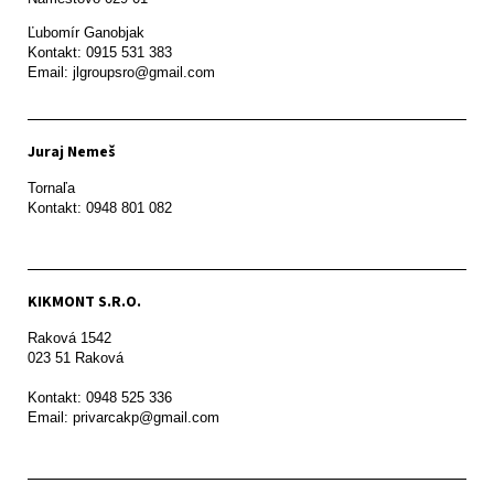
Ľubomír Ganobjak

Kontakt: 0915 531 383

Email: jlgroupsro@gmail.com
Juraj Nemeš
Tornaľa

Kontakt: 0948 801 082
KIKMONT S.R.O.
Raková 1542

023 51 Raková 

Kontakt: 0948 525 336

Email: privarcakp@gmail.com