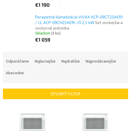
€1 190
Parapetná klimatizácia VIVAX ACP-09CT25AERI
/ I3, ACP-09CH25AERI /O 2,5 kW
Set vonkajšia a
vnútorná jednotka
Skladom
(3 ks)
€1 059
R
a
Odporúčame
Najlacnejšie
Najdrahšie
Najpredávanejšie
d
e
Abecedne
n
i
e
OTVORIŤ FILTER
p
r
V
o
ý
d
p
u
i