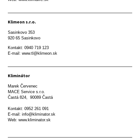
Klimeon s.r.o.
Sasinkovo 353

920 65 Sasinkovo
Kontakt: 0940 719 123

E-mail: www.tl@klimeon.sk
Kliminátor
Marek Červenec

MACE Service s.r.o.

Častá 824,  90089 Častá

Kontakt: 0952 261 091

E-mail: info@kliminator.sk

Web: www.kliminator.sk