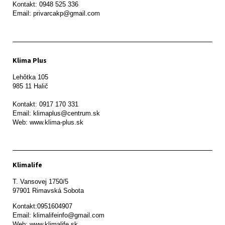
Kontakt: 0948 525 336

Email: privarcakp@gmail.com
Klima Plus
Lehôtka 105

985 11 Halič

Kontakt: 0917 170 331

Email: klimaplus@centrum.sk

Klimalife
T. Vansovej 1750/5 

97901 Rimavská Sobota 
Kontakt:0951604907

Email: klimalifeinfo@gmail.com 

Web: www.klimalife.sk 