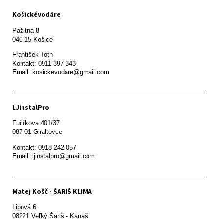
Košickévodáre
Pažitná 8

František Toth 

Kontakt: 0911 397 343

Email: kosickevodare@gmail.com
LJinstalPro
Fučíkova 401/37

087 01 Giraltovce
Kontakt: 0918 242 057

Email: ljinstalpro@gmail.com
Matej Košč - ŠARIŠ KLIMA
Lipová 6

08221 Veľký Šariš - Kanaš 