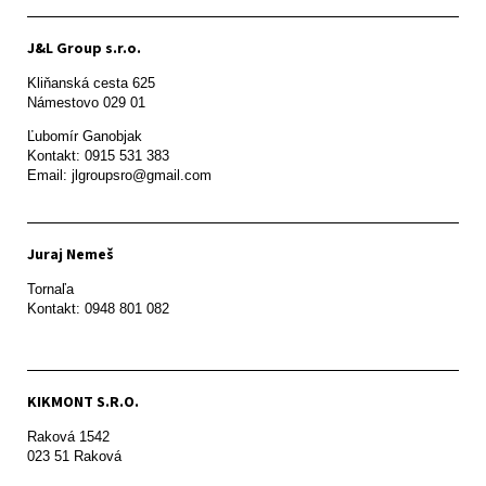
J&L Group s.r.o.
Kliňanská cesta 625

Námestovo 029 01 
Ľubomír Ganobjak

Kontakt: 0915 531 383

Email: jlgroupsro@gmail.com
Juraj Nemeš
Tornaľa

Kontakt: 0948 801 082
KIKMONT S.R.O.
Raková 1542

023 51 Raková 
