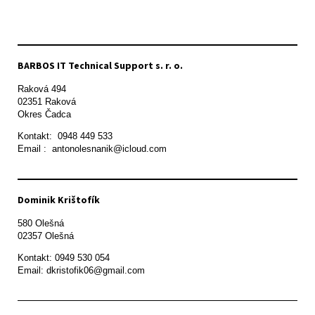
BARBOS IT Technical Support s. r. o.
Raková 494

02351 Raková 

Okres Čadca
Kontakt:  0948 449 533

Email :  antonolesnanik@icloud.com
Dominik Krištofík
580 Olešná

Kontakt: 0949 530 054

Email: dkristofik06@gmail.com