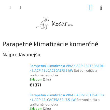
Prejsť
NÁKUP
na
obsah
KOŠÍK
Parapetné klimatizácie komerčné
Najpredávanejšie
Parapetná klimatizácia VIVAX ACP-18CT50AERI+
/ I, ACP-18LCAC50AERI 5 kW
Set vonkajšia a
vnútorná jednotka
Skladom
(1 ks)
€1 371
Parapetná klimatizácia VIVAX ACP-12CT35AERI+
/ I, ACP-12LCAC35AERI 3,5 kW
Set vonkajšia a
vnútorná jednotka
Skladom
(2 ks)