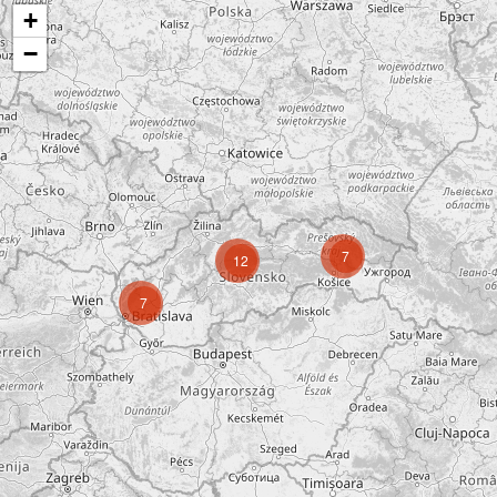
+
−
7
12
7