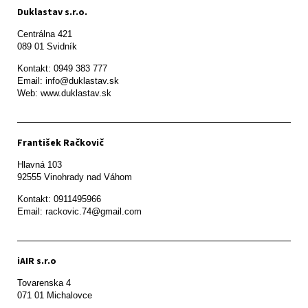
Duklastav s.r.o.
Centrálna 421

089 01 Svidník
Kontakt: 0949 383 777

Email: info@duklastav.sk

Web: www.duklastav.sk
František Račkovič
Hlavná 103

92555 Vinohrady nad Váhom
Kontakt: 0911495966

Email: rackovic.74@gmail.com
iAIR s.r.o
Tovarenska 4

071 01 Michalovce 