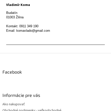
Vladimír Koma
Budatín 

01003 Žilina

Kontakt: 0911 349 190

Z
á
p
ä
Facebook
t
i
e
Informácie pre vás
Ako nakupovať
Obchodné podmienky - veľkoobchodné