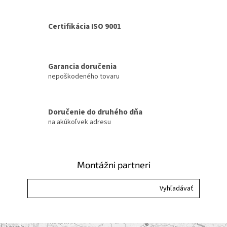
v
l
á
Certifikácia ISO 9001
d
a
c
i
Garancia doručenia
e
nepoškodeného tovaru
p
r
v
k
Doručenie do druhého dňa
y
na akúkoľvek adresu
v
ý
p
i
Montážni partneri
s
u