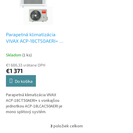
Parapetná klimatizácia
VIVAX ACP-18CT50AERI+ /
I, ACP-18LCAC50AERI 5 kW
Set vonkajšia a vnútorná
Skladom
(1 ks)
jednotka
€1 686,33 vrátane DPH
€1 371
Do košíka
Parapetná klimatizácia VIVAX
ACP-18CT50AERI+ s vonkajšou
jednotkou ACP-18LCAC50AERI je
mono splitový systém.
3
položiek celkom
O