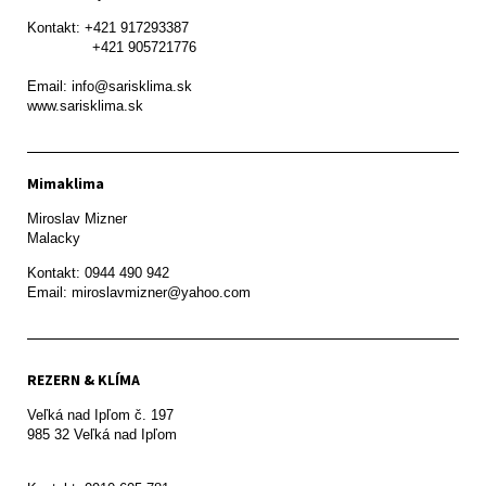
Kontakt: +421 917293387

               +421 905721776

Email: info@sarisklima.sk

www.sarisklima.sk
Mimaklima
Miroslav Mizner

Malacky
Kontakt: 0944 490 942

REZERN & KLÍMA
Veľká nad Ipľom č. 197

985 32 Veľká nad Ipľom
