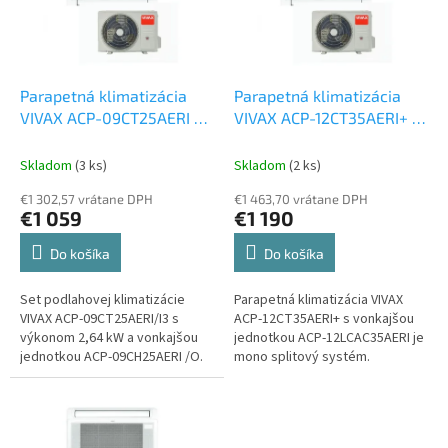
k
s
t
p
o
r
v
o
d
Parapetná klimatizácia
Parapetná klimatizácia
u
VIVAX ACP-09CT25AERI /
VIVAX ACP-12CT35AERI+ /
k
I3, ACP-09CH25AERI /O
I, ACP-12LCAC35AERI 3,5
t
2,5 kW
Set vonkajšia a
kW
Set vonkajšia a
Skladom
(3 ks)
Skladom
(2 ks)
o
vnútorná jednotka
vnútorná jednotka
€1 302,57 vrátane DPH
€1 463,70 vrátane DPH
v
€1 059
€1 190
Do košíka
Do košíka
Set podlahovej klimatizácie
Parapetná klimatizácia VIVAX
VIVAX ACP-09CT25AERI/I3 s
ACP-12CT35AERI+ s vonkajšou
výkonom 2,64 kW a vonkajšou
jednotkou ACP-12LCAC35AERI je
jednotkou ACP-09CH25AERI /O.
mono splitový systém.
Špeciálna 3D invertorová
technológia poskytuje najlepší
výkon a...