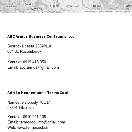
Leaflet
|
©
OpenStreetMap
|
Shoptet doplnek
ABC Armus Business Centrum s.r.o.
Bystrická cesta 2339/41A   

034 01 Ružomberok

Kontakt: 0919 415 350

Adrián Hennemann - TermoCool
Námestie slobody 763/14

98601 Fiľakovo
Kontakt: 0910 921 105

Email: termocool.info@gmail.com

Web: www.termocool.sk
