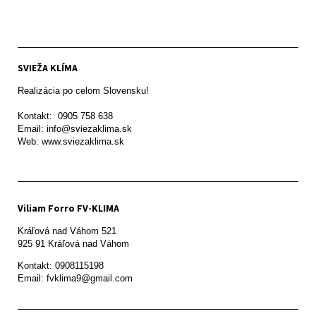
SVIEŽA KLÍMA
Realizácia po celom Slovensku!

Kontakt:  0905 758 638

Email: info@sviezaklima.sk

Web: www.sviezaklima.sk
Viliam Forro FV-KLIMA
Kráľová nad Váhom 521

Kontakt: 0908115198

Email: fvklima9@gmail.com