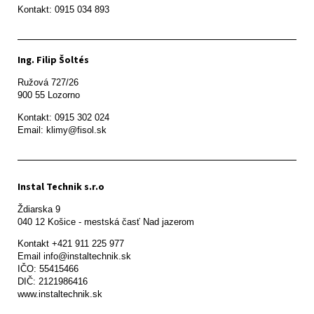
Ing. Filip Šoltés
Ružová 727/26

900 55 Lozorno
Kontakt: 0915 302 024

Email: klimy@fisol.sk
Instal Technik s.r.o
Ždiarska 9

Kontakt +421 911 225 977

Email info@instaltechnik.sk

IČO: 55415466

DIČ: 2121986416

www.instaltechnik.sk