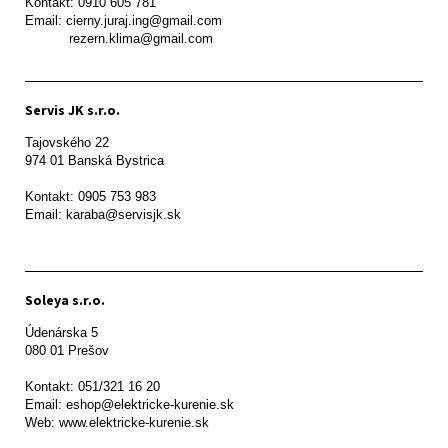
Kontakt: 0910 605 781

Email: cierny.juraj.ing@gmail.com

           rezern.klima@gmail.com
Servis JK s.r.o.
Tajovského 22

974 01 Banská Bystrica

Kontakt: 0905 753 983

Email: karaba@servisjk.sk 
Soleya s.r.o.
Údenárska 5

080 01 Prešov  

Kontakt: 051/321 16 20

Email: eshop@elektricke-kurenie.sk

Web: www.elektricke-kurenie.sk
