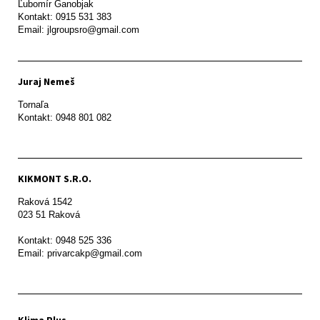
Ľubomír Ganobjak

Kontakt: 0915 531 383

Email: jlgroupsro@gmail.com
Juraj Nemeš
Tornaľa

Kontakt: 0948 801 082
KIKMONT S.R.O.
Raková 1542

023 51 Raková 

Kontakt: 0948 525 336

Email: privarcakp@gmail.com