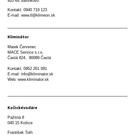
920 65 Sasinkovo
Kontakt: 0940 719 123

E-mail: www.tl@klimeon.sk
Kliminátor
Marek Červenec

MACE Service s.r.o.

Častá 824,  90089 Častá

Kontakt: 0952 261 091

E-mail: info@kliminator.sk

Web: www.kliminator.sk
Košickévodáre
Pažitná 8

František Toth 
