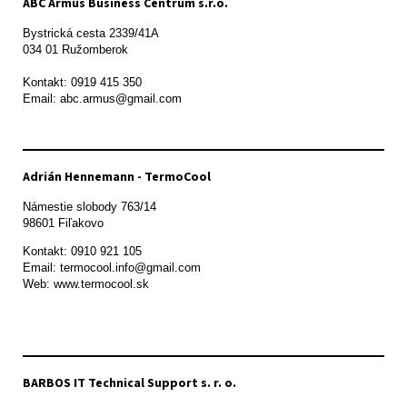
ABC Armus Business Centrum s.r.o.
Bystrická cesta 2339/41A   

034 01 Ružomberok

Kontakt: 0919 415 350

Adrián Hennemann - TermoCool
Námestie slobody 763/14

98601 Fiľakovo
Kontakt: 0910 921 105

Email: termocool.info@gmail.com

Web: www.termocool.sk

BARBOS IT Technical Support s. r. o.