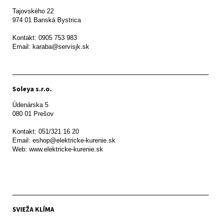
Tajovského 22

974 01 Banská Bystrica

Kontakt: 0905 753 983

Email: karaba@servisjk.sk 
Soleya s.r.o.
Údenárska 5

080 01 Prešov  

Kontakt: 051/321 16 20

Email: eshop@elektricke-kurenie.sk

Web: www.elektricke-kurenie.sk

SVIEŽA KLÍMA