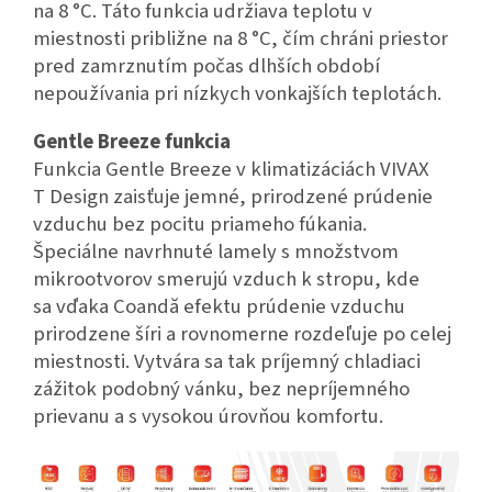
na 8 °C. Táto funkcia udržiava teplotu v
miestnosti približne na 8 °C, čím chráni priestor
pred zamrznutím počas dlhších období
nepoužívania pri nízkych vonkajších teplotách.
Gentle Breeze funkcia
Funkcia Gentle Breeze v klimatizáciách VIVAX
T Design zaisťuje jemné, prirodzené prúdenie
vzduchu bez pocitu priameho fúkania.
Špeciálne navrhnuté lamely s množstvom
mikrootvorov smerujú vzduch k stropu, kde
sa vďaka Coandă efektu prúdenie vzduchu
prirodzene šíri a rovnomerne rozdeľuje po celej
miestnosti. Vytvára sa tak príjemný chladiaci
zážitok podobný vánku, bez nepríjemného
prievanu a s vysokou úrovňou komfortu.