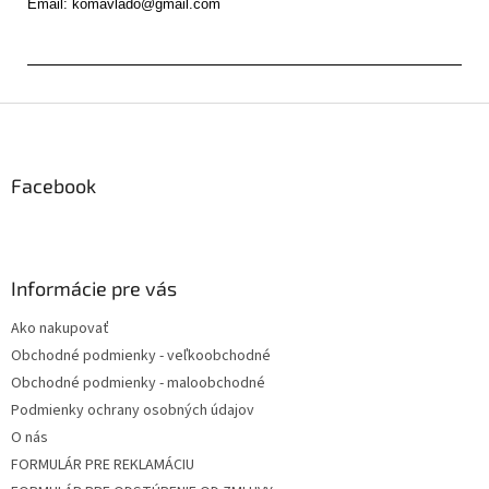
Z
á
p
ä
Facebook
t
i
e
Informácie pre vás
Ako nakupovať
Obchodné podmienky - veľkoobchodné
Obchodné podmienky - maloobchodné
Podmienky ochrany osobných údajov
O nás
FORMULÁR PRE REKLAMÁCIU