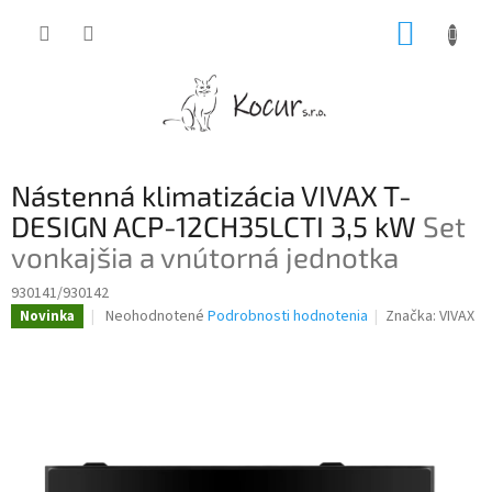
Prejsť
NÁKUP
na
obsah
KOŠÍK
Nástenná klimatizácia VIVAX T-
DESIGN ACP-12CH35LCTI 3,5 kW
Set
vonkajšia a vnútorná jednotka
930141/930142
Priemerné
Neohodnotené
Podrobnosti hodnotenia
Značka:
VIVAX
Novinka
hodnotenie
produktu
je
0,0
z
5
hviezdičiek.