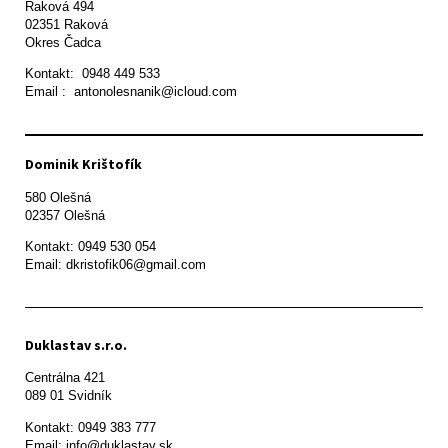
Raková 494

02351 Raková 

Okres Čadca
Kontakt:  0948 449 533

Email :  antonolesnanik@icloud.com
Dominik Krištofík
580 Olešná

Kontakt: 0949 530 054

Email: dkristofik06@gmail.com
Duklastav s.r.o.
Centrálna 421

089 01 Svidník
Kontakt: 0949 383 777

Email: info@duklastav.sk
