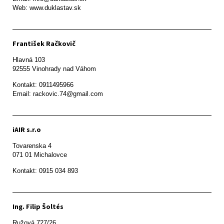
Web: www.duklastav.sk
František Račkovič
Hlavná 103

92555 Vinohrady nad Váhom
Kontakt: 0911495966

Email: rackovic.74@gmail.com
iAIR s.r.o
Tovarenska 4

071 01 Michalovce 
Ing. Filip Šoltés
Ružová 727/26
