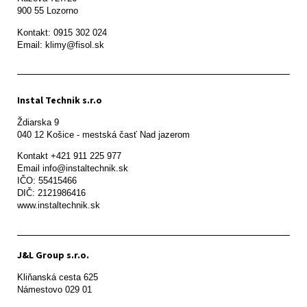
900 55 Lozorno
Kontakt: 0915 302 024

Email: klimy@fisol.sk
Instal Technik s.r.o
Ždiarska 9

Kontakt +421 911 225 977

Email info@instaltechnik.sk

IČO: 55415466

DIČ: 2121986416

www.instaltechnik.sk
J&L Group s.r.o.
Kliňanská cesta 625

Námestovo 029 01 