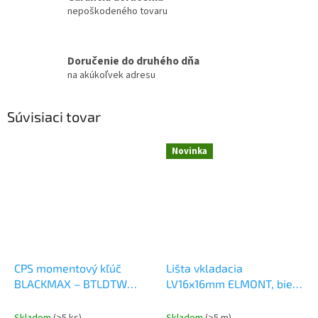
nepoškodeného tovaru
Doručenie do druhého dňa
na akúkoľvek adresu
Súvisiaci tovar
Novinka
CPS momentový kľúč
Lišta vkladacia
BLACKMAX – BTLDTW
LV16x16mm ELMONT, biela
Montážne náradie
Elektromateriál
Skladom
(>5 ks)
Skladom
(>5 m)