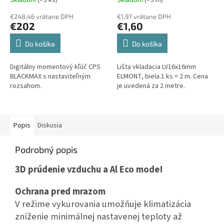
€248,46 vrátane DPH
€1,97 vrátane DPH
€202
€1,60
Do košíka
Do košíka
Digitálny momentový kľúč CPS
Lišta vkladacia LV16x16mm
BLACKMAX s nastaviteľným
ELMONT, biela.1 ks = 2 m. Cena
rozsahom.
je uvedená za 2 metre.
Popis
Diskusia
Podrobný popis
3D prúdenie vzduchu a Al Eco mode!
Ochrana pred mrazom
V režime vykurovania umožňuje klimatizácia
zníženie minimálnej nastavenej teploty až