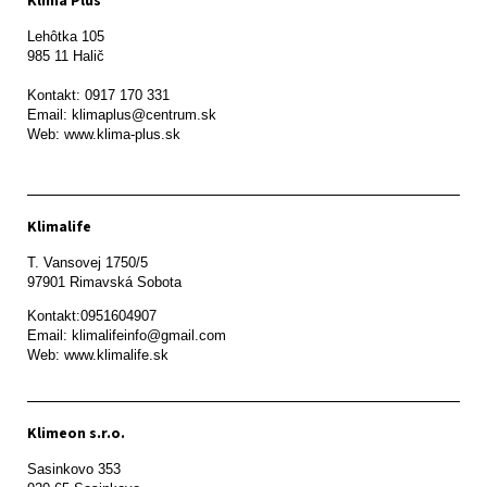
Klima Plus
Lehôtka 105

985 11 Halič

Kontakt: 0917 170 331

Email: klimaplus@centrum.sk

Klimalife
T. Vansovej 1750/5 

97901 Rimavská Sobota 
Kontakt:0951604907

Email: klimalifeinfo@gmail.com 

Web: www.klimalife.sk 
Klimeon s.r.o.
Sasinkovo 353
