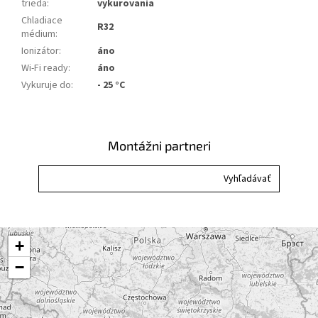
trieda
:
vykurovania
Chladiace
R32
médium
:
Ionizátor
:
áno
Wi-Fi ready
:
áno
Vykuruje do
:
- 25 °C
Montážni partneri
+
−