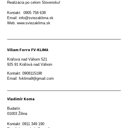
Realizácia po celom Slovensku!

Kontakt:  0905 758 638

Email: info@sviezaklima.sk

Web: www.sviezaklima.sk
Viliam Forro FV-KLIMA
Kráľová nad Váhom 521

Kontakt: 0908115198

Email: fvklima9@gmail.com
Vladimír Koma
Budatín 

01003 Žilina

Kontakt: 0911 349 190
