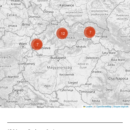
7
12
7
Leaflet
|
©
OpenStreetMap
|
Shoptet doplnek