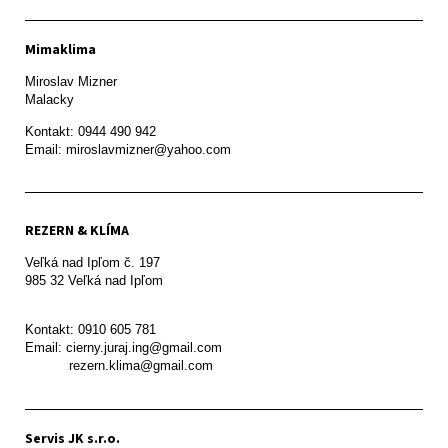
Mimaklima
Miroslav Mizner

Malacky
Kontakt: 0944 490 942

REZERN & KLÍMA
Veľká nad Ipľom č. 197

985 32 Veľká nad Ipľom

Kontakt: 0910 605 781

Email: cierny.juraj.ing@gmail.com

           rezern.klima@gmail.com
Servis JK s.r.o.