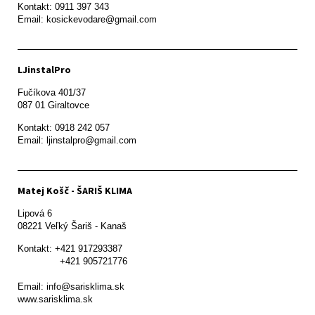
Kontakt: 0911 397 343

Email: kosickevodare@gmail.com
LJinstalPro
Fučíkova 401/37

087 01 Giraltovce
Kontakt: 0918 242 057

Email: ljinstalpro@gmail.com
Matej Košč - ŠARIŠ KLIMA
Lipová 6

08221 Veľký Šariš - Kanaš 
Kontakt: +421 917293387

               +421 905721776

Email: info@sarisklima.sk

www.sarisklima.sk