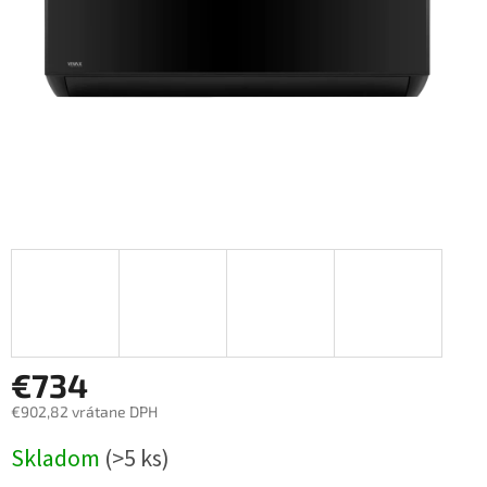
€734
€902,82 vrátane DPH
Jednotková
Skladom
(>5 ks)
cena: