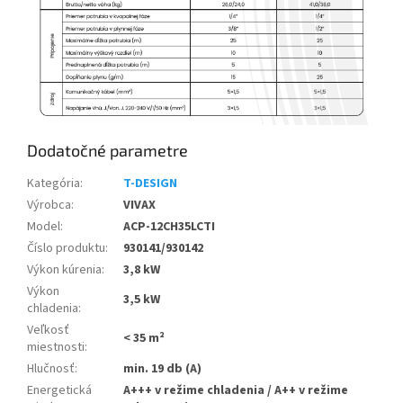
Dodatočné parametre
Kategória
:
T-DESIGN
Výrobca
:
VIVAX
Model
:
ACP-12CH35LCTI
Číslo produktu
:
930141/930142
Výkon kúrenia
:
3,8 kW
Výkon
3,5 kW
chladenia
:
Veľkosť
< 35 m²
miestnosti
:
Hlučnosť
:
min. 19 db (A)
Energetická
A+++ v režime chladenia / A++ v režime