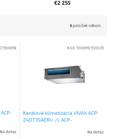
€2 255
6
položiek celkom
7/930098
Kód:
930099/930100
 ACP-
Kanálová klimatizácia VIVAX ACP-
24DT70AERI+ /I, ACP-
ajšia a
24LCAC70AERI 7 kW
Set vonkajšia a
Na dotaz
Na dotaz
vnútorná jednotka