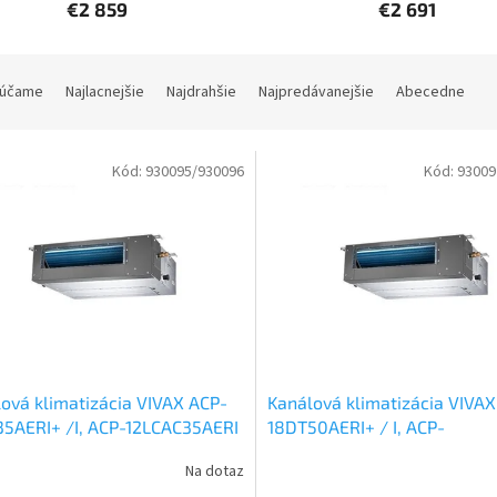
€2 859
€2 691
účame
Najlacnejšie
Najdrahšie
Najpredávanejšie
Abecedne
Kód:
930095/930096
Kód:
93009
ová klimatizácia VIVAX ACP-
Kanálová klimatizácia VIVAX
5AERI+ /I, ACP-12LCAC35AERI
18DT50AERI+ / I, ACP-
kW
Set vonkajšia a vnútorná
18LCAC50AERI 5 kW
Set vonk
Na dotaz
tka
vnútorná jednotka