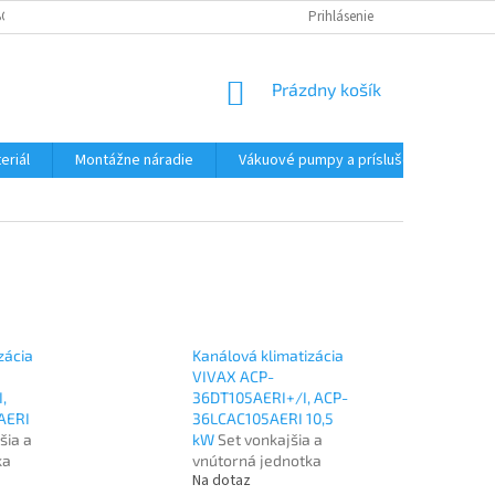
CHODNÉ PODMIENKY - MALOOBCHODNÉ
PODMIENKY OCHRANY OSOBNÝC
Prihlásenie
NÁKUPNÝ
Prázdny košík
KOŠÍK
eriál
Montážne náradie
Vákuové pumpy a príslušenstvo
zácia
Kanálová klimatizácia
VIVAX ACP-
,
36DT105AERI+/I, ACP-
AERI
36LCAC105AERI 10,5
šia a
kW
Set vonkajšia a
ka
vnútorná jednotka
Na dotaz