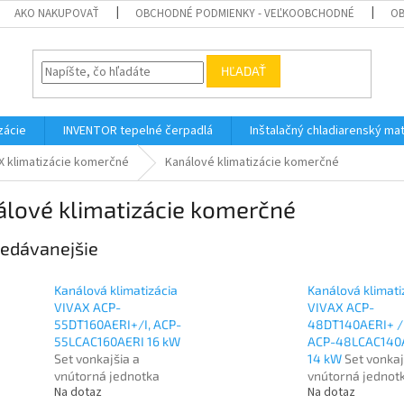
AKO NAKUPOVAŤ
OBCHODNÉ PODMIENKY - VEĽKOOBCHODNÉ
OB
HĽADAŤ
zácie
INVENTOR tepelné čerpadlá
Inštalačný chladiarenský mat
X klimatizácie komerčné
Kanálové klimatizácie komerčné
álové klimatizácie komerčné
edávanejšie
Kanálová klimatizácia
Kanálová klimati
VIVAX ACP-
VIVAX ACP-
55DT160AERI+/I, ACP-
48DT140AERI+ /I
55LCAC160AERI 16 kW
ACP-48LCAC140
Set vonkajšia a
14 kW
Set vonkaj
vnútorná jednotka
vnútorná jednot
Na dotaz
Na dotaz