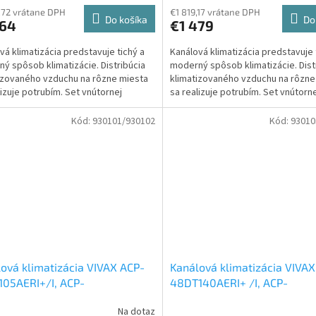
,72 vrátane DPH
€1 819,17 vrátane DPH
Do košíka
Do
264
€1 479
vá klimatizácia predstavuje tichý a
Kanálová klimatizácia predstavuje 
ý spôsob klimatizácie. Distribúcia
moderný spôsob klimatizácie. Dist
izovaného vzduchu na rôzne miesta
klimatizovaného vzduchu na rôzne
lizuje potrubím. Set vnútornej
sa realizuje potrubím. Set vnútorn
začnej...
klimatizačnej...
Kód:
930101/930102
Kód:
93010
ová klimatizácia VIVAX ACP-
Kanálová klimatizácia VIVAX
05AERI+/I, ACP-
48DT140AERI+ /I, ACP-
AC105AERI 10,5 kW
Set
48LCAC140AERI 14 kW
Set
Na dotaz
erné
jšia a vnútorná jednotka
vonkajšia a vnútorná jednot