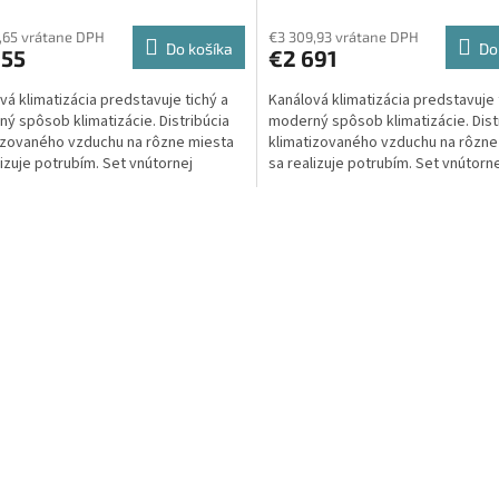
tenie
ktu
,65 vrátane DPH
€3 309,93 vrátane DPH
Do košíka
Do
255
€2 691
vá klimatizácia predstavuje tichý a
Kanálová klimatizácia predstavuje 
ý spôsob klimatizácie. Distribúcia
moderný spôsob klimatizácie. Dist
izovaného vzduchu na rôzne miesta
klimatizovaného vzduchu na rôzne
ičiek.
lizuje potrubím. Set vnútornej
sa realizuje potrubím. Set vnútorn
začnej...
klimatizačnej...
O
v
l
á
d
a
c
i
e
p
r
v
k
y