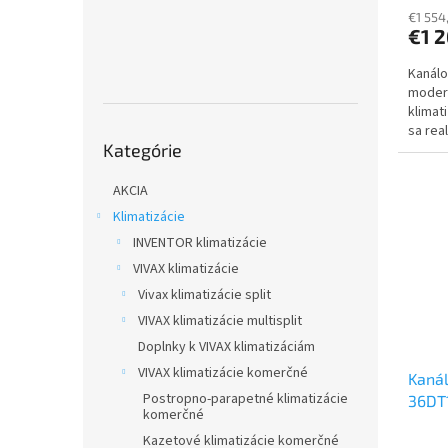
€1 554
€1 
Kanálo
modern
klimat
sa rea
Preskočiť
Kategórie
klimati
kategórie
AKCIA
Klimatizácie
INVENTOR klimatizácie
VIVAX klimatizácie
Vivax klimatizácie split
VIVAX klimatizácie multisplit
Doplnky k VIVAX klimatizáciám
VIVAX klimatizácie komerčné
Kanál
Postropno-parapetné klimatizácie
36DT1
komerčné
36LC
Kazetové klimatizácie komerčné
Priem
vonka