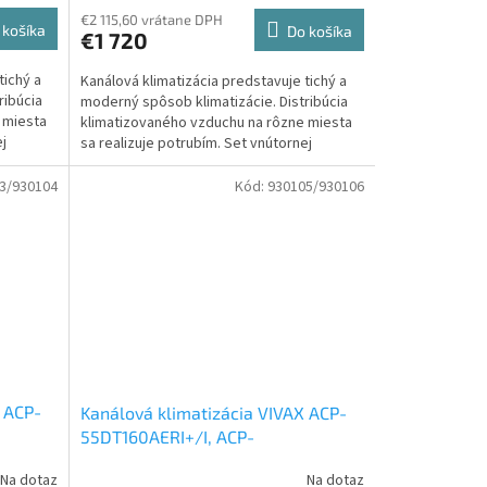
€2 115,60 vrátane DPH
 košíka
Do košíka
€1 720
tichý a
Kanálová klimatizácia predstavuje tichý a
ribúcia
moderný spôsob klimatizácie. Distribúcia
 miesta
klimatizovaného vzduchu na rôzne miesta
ej
sa realizuje potrubím. Set vnútornej
klimatizačnej...
3/930104
Kód:
930105/930106
 ACP-
Kanálová klimatizácia VIVAX ACP-
55DT160AERI+/I, ACP-
55LCAC160AERI 16 kW
Set vonkajšia
Na dotaz
Na dotaz
ka
a vnútorná jednotka