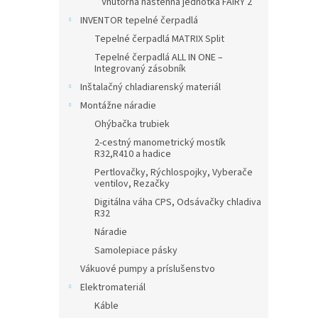
Vnútorná nástenná jednotka FAIRY 2
INVENTOR tepelné čerpadlá
Tepelné čerpadlá MATRIX Split
Tepelné čerpadlá ALL IN ONE –
Integrovaný zásobník
Inštalačný chladiarenský materiál
Montážne náradie
Ohýbačka trubiek
2-cestný manometrický mostík
R32,R410 a hadice
Pertlovačky, Rýchlospojky, Vyberače
ventilov, Rezačky
Digitálna váha CPS, Odsávačky chladiva
R32
Náradie
Samolepiace pásky
Vákuové pumpy a príslušenstvo
Elektromateriál
Káble