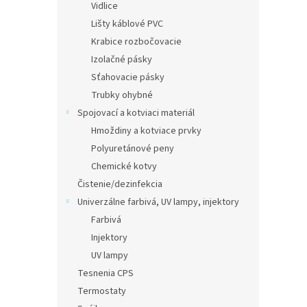
Vidlice
Lišty káblové PVC
Krabice rozbočovacie
Izolačné pásky
Sťahovacie pásky
Trubky ohybné
Spojovací a kotviaci materiál
Hmoždiny a kotviace prvky
Polyuretánové peny
Chemické kotvy
Čistenie/dezinfekcia
Univerzálne farbivá, UV lampy, injektory
Farbivá
Injektory
UV lampy
Tesnenia CPS
Termostaty