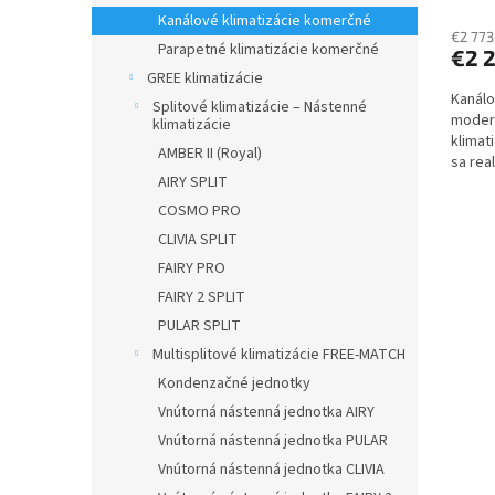
hodno
Kanálové klimatizácie komerčné
produ
€2 773
Parapetné klimatizácie komerčné
€2 
je
GREE klimatizácie
3,0
Kanálo
z
Splitové klimatizácie – Nástenné
modern
5
klimatizácie
klimat
hviezd
AMBER II (Royal)
sa rea
AIRY SPLIT
klimati
COSMO PRO
CLIVIA SPLIT
FAIRY PRO
FAIRY 2 SPLIT
PULAR SPLIT
Multisplitové klimatizácie FREE-MATCH
Kondenzačné jednotky
Vnútorná nástenná jednotka AIRY
Vnútorná nástenná jednotka PULAR
Vnútorná nástenná jednotka CLIVIA