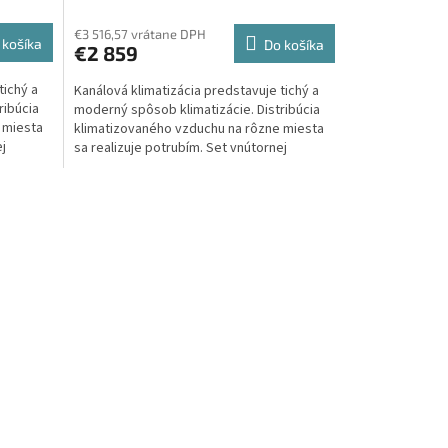
€3 516,57 vrátane DPH
 košíka
Do košíka
€2 859
tichý a
Kanálová klimatizácia predstavuje tichý a
ribúcia
moderný spôsob klimatizácie. Distribúcia
 miesta
klimatizovaného vzduchu na rôzne miesta
ej
sa realizuje potrubím. Set vnútornej
klimatizačnej...