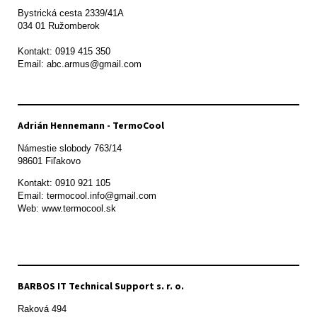
Bystrická cesta 2339/41A   

034 01 Ružomberok

Kontakt: 0919 415 350

Adrián Hennemann - TermoCool
Námestie slobody 763/14

98601 Fiľakovo
Kontakt: 0910 921 105

Email: termocool.info@gmail.com

Web: www.termocool.sk

BARBOS IT Technical Support s. r. o.
Raková 494
