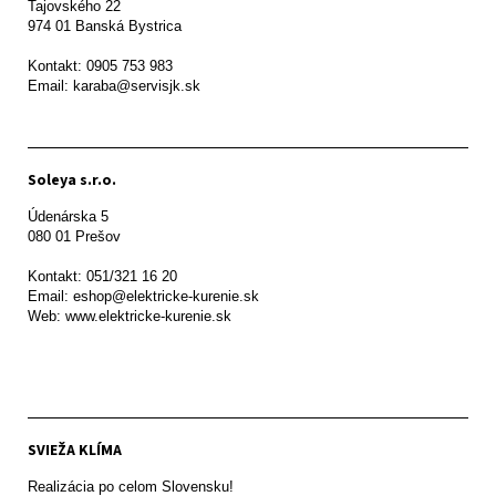
Tajovského 22

974 01 Banská Bystrica

Kontakt: 0905 753 983

Email: karaba@servisjk.sk 
Soleya s.r.o.
Údenárska 5

080 01 Prešov  

Kontakt: 051/321 16 20

Email: eshop@elektricke-kurenie.sk

Web: www.elektricke-kurenie.sk

SVIEŽA KLÍMA
Realizácia po celom Slovensku!
