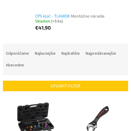
CPS klúč - TLAW08
Montážne náradie
Skladom
(>5 ks)
€41,90
R
a
Odporúčame
Najlacnejšie
Najdrahšie
Najpredávanejšie
d
e
Abecedne
n
i
e
OTVORIŤ FILTER
p
r
V
o
ý
d
p
u
i
k
s
t