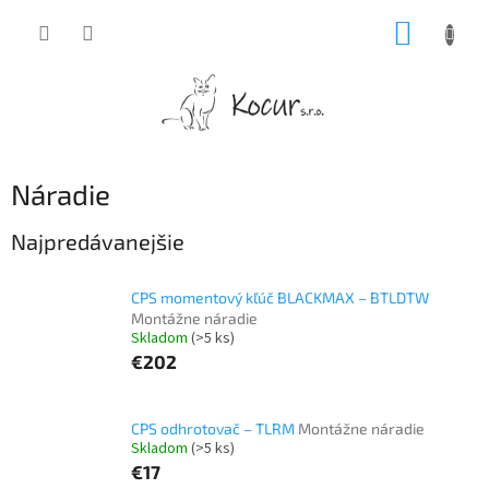
Prejsť
NÁKUP
na
obsah
KOŠÍK
Náradie
Najpredávanejšie
CPS momentový kľúč BLACKMAX – BTLDTW
Montážne náradie
Skladom
(>5 ks)
€202
CPS odhrotovač – TLRM
Montážne náradie
Skladom
(>5 ks)
€17