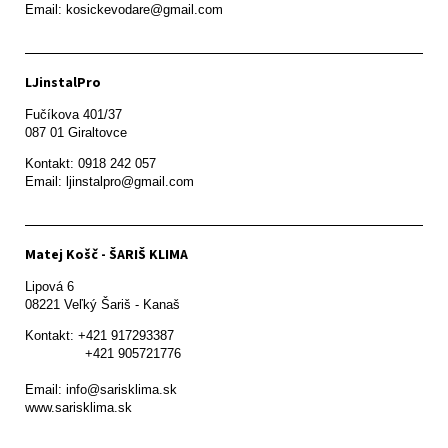
Email: kosickevodare@gmail.com
LJinstalPro
Fučíkova 401/37

087 01 Giraltovce
Kontakt: 0918 242 057

Email: ljinstalpro@gmail.com
Matej Košč - ŠARIŠ KLIMA
Lipová 6

08221 Veľký Šariš - Kanaš 
Kontakt: +421 917293387

               +421 905721776

Email: info@sarisklima.sk

www.sarisklima.sk