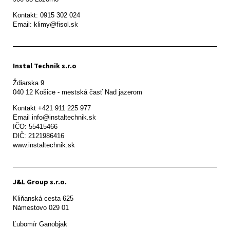
Kontakt: 0915 302 024

Email: klimy@fisol.sk
Instal Technik s.r.o
Ždiarska 9

Kontakt +421 911 225 977

Email info@instaltechnik.sk

IČO: 55415466

DIČ: 2121986416

www.instaltechnik.sk
J&L Group s.r.o.
Kliňanská cesta 625

Námestovo 029 01 
Ľubomír Ganobjak
