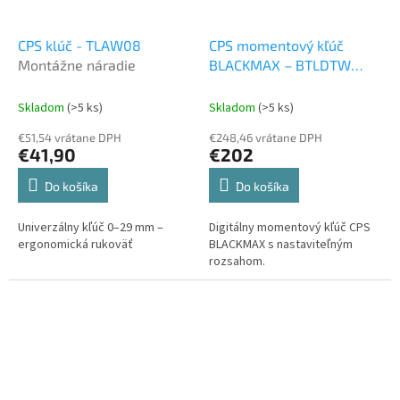
CPS klúč - TLAW08
CPS momentový kľúč
Montážne náradie
BLACKMAX – BTLDTW
Montážne náradie
Skladom
(>5 ks)
Skladom
(>5 ks)
€51,54 vrátane DPH
€248,46 vrátane DPH
€41,90
€202
Do košíka
Do košíka
Univerzálny kľúč 0–29 mm –
Digitálny momentový kľúč CPS
ergonomická rukoväť
BLACKMAX s nastaviteľným
rozsahom.