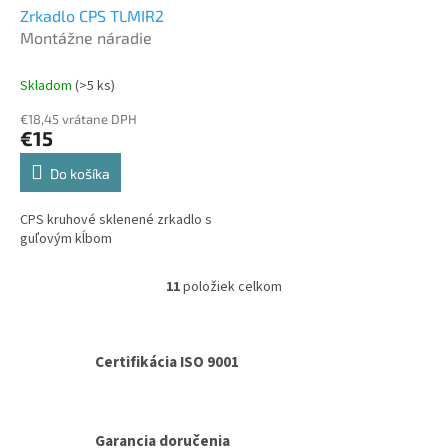
Zrkadlo CPS TLMIR2
Montážne náradie
Skladom
(>5 ks)
€18,45 vrátane DPH
€15
Do košíka
CPS kruhové sklenené zrkadlo s
guľovým kĺbom
11
položiek celkom
O
v
l
á
Certifikácia ISO 9001
d
a
c
i
Garancia doručenia
e