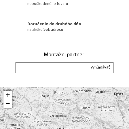
nepoškodeného tovaru
p
r
v
k
Doručenie do druhého dňa
y
na akúkoľvek adresu
v
ý
p
i
Montážni partneri
s
u
+
−