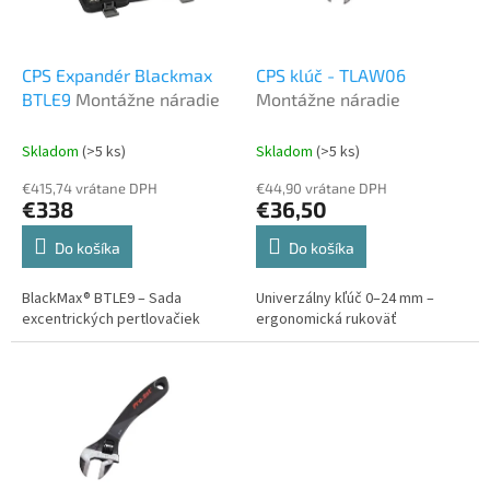
p
o
r
v
o
d
CPS Expandér Blackmax
CPS klúč - TLAW06
u
BTLE9
Montážne náradie
Montážne náradie
k
t
Skladom
(>5 ks)
Skladom
(>5 ks)
o
€415,74 vrátane DPH
€44,90 vrátane DPH
v
€338
€36,50
Do košíka
Do košíka
BlackMax® BTLE9 – Sada
Univerzálny kľúč 0–24 mm –
excentrických pertlovačiek
ergonomická rukoväť