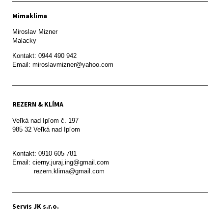
Mimaklima
Miroslav Mizner

Malacky
Kontakt: 0944 490 942

REZERN & KLÍMA
Veľká nad Ipľom č. 197

985 32 Veľká nad Ipľom

Kontakt: 0910 605 781

Email: cierny.juraj.ing@gmail.com

           rezern.klima@gmail.com
Servis JK s.r.o.