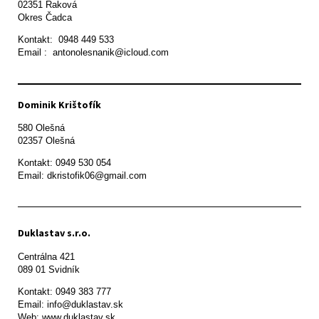
02351 Raková 

Okres Čadca
Kontakt:  0948 449 533

Email :  antonolesnanik@icloud.com
Dominik Krištofík
580 Olešná

Kontakt: 0949 530 054

Email: dkristofik06@gmail.com
Duklastav s.r.o.
Centrálna 421

089 01 Svidník
Kontakt: 0949 383 777

Email: info@duklastav.sk

Web: www.duklastav.sk