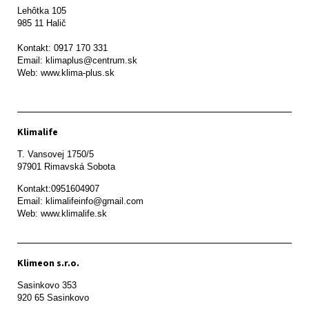
Lehôtka 105

985 11 Halič

Kontakt: 0917 170 331

Email: klimaplus@centrum.sk

Klimalife
T. Vansovej 1750/5 

97901 Rimavská Sobota 
Kontakt:0951604907

Email: klimalifeinfo@gmail.com 

Web: www.klimalife.sk 
Klimeon s.r.o.
Sasinkovo 353

920 65 Sasinkovo