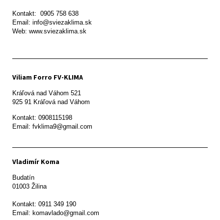
Kontakt:  0905 758 638

Email: info@sviezaklima.sk

Web: www.sviezaklima.sk
Viliam Forro FV-KLIMA
Kráľová nad Váhom 521

Kontakt: 0908115198

Email: fvklima9@gmail.com
Vladimír Koma
Budatín 

01003 Žilina

Kontakt: 0911 349 190
