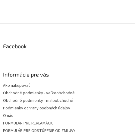
Z
á
p
ä
Facebook
t
i
e
Informácie pre vás
Ako nakupovať
Obchodné podmienky - veľkoobchodné
Obchodné podmienky - maloobchodné
Podmienky ochrany osobných údajov
O nás
FORMULÁR PRE REKLAMÁCIU
FORMULÁR PRE ODSTÚPENIE OD ZMLUVY