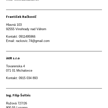
František Račkovič
Hlavná 103

92555 Vinohrady nad Váhom
Kontakt: 0911495966

Email: rackovic.74@gmail.com
iAIR s.r.o
Tovarenska 4

071 01 Michalovce 
Ing. Filip Šoltés
Ružová 727/26

900 55 Lozorno