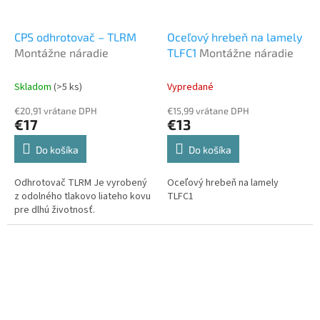
CPS odhrotovač – TLRM
Oceľový hrebeň na lamely
Montážne náradie
TLFC1
Montážne náradie
Skladom
(>5 ks)
Vypredané
€20,91 vrátane DPH
€15,99 vrátane DPH
€17
€13
Do košíka
Do košíka
Odhrotovač TLRM Je vyrobený
Oceľový hrebeň na lamely
z odolného tlakovo liateho kovu
TLFC1
pre dlhú životnosť.