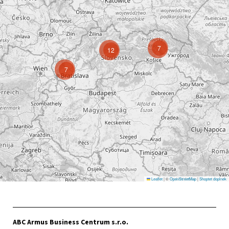
7
12
7
Leaflet
|
©
OpenStreetMap
|
Shoptet doplnek
ABC Armus Business Centrum s.r.o.