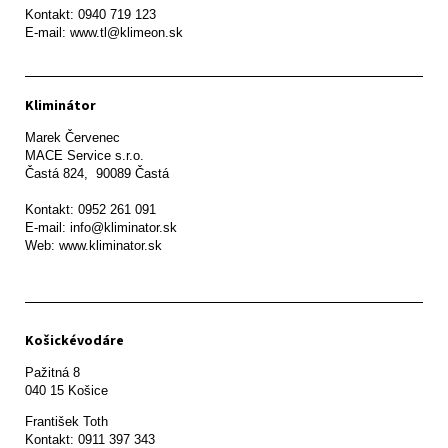
Kontakt: 0940 719 123

E-mail: www.tl@klimeon.sk
Kliminátor
Marek Červenec

MACE Service s.r.o.

Častá 824,  90089 Častá

Kontakt: 0952 261 091

E-mail: info@kliminator.sk

Web: www.kliminator.sk
Košickévodáre
Pažitná 8

František Toth 

Kontakt: 0911 397 343
