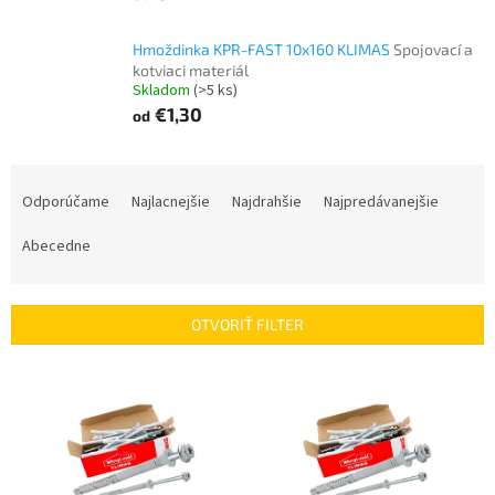
Hmoždinka KPR-FAST 10x160 KLIMAS
Spojovací a
kotviaci materiál
Skladom
(>5 ks)
€1,30
od
R
a
Odporúčame
Najlacnejšie
Najdrahšie
Najpredávanejšie
d
e
Abecedne
n
i
e
OTVORIŤ FILTER
p
r
V
o
ý
d
p
u
i
k
s
t