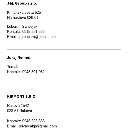
J&L Group s.r.o.
Kliňanská cesta 625

Námestovo 029 01 
Ľubomír Ganobjak

Kontakt: 0915 531 383

Email: jlgroupsro@gmail.com
Juraj Nemeš
Tornaľa

Kontakt: 0948 801 082
KIKMONT S.R.O.
Raková 1542

023 51 Raková 

Kontakt: 0948 525 336

Email: privarcakp@gmail.com