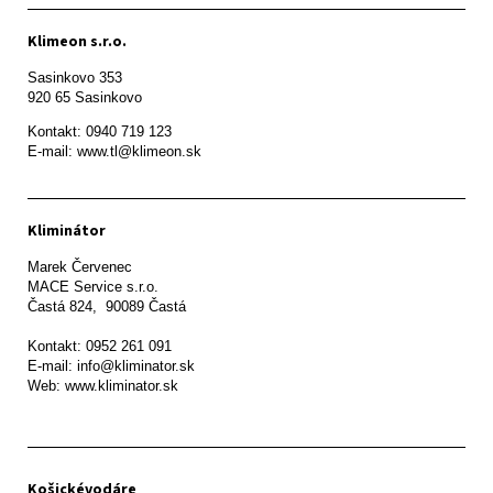
Klimeon s.r.o.
Sasinkovo 353

920 65 Sasinkovo
Kontakt: 0940 719 123

E-mail: www.tl@klimeon.sk
Kliminátor
Marek Červenec

MACE Service s.r.o.

Častá 824,  90089 Častá

Kontakt: 0952 261 091

E-mail: info@kliminator.sk

Web: www.kliminator.sk
Košickévodáre