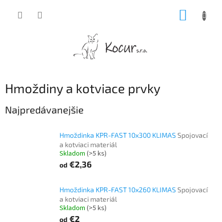
Prejsť
NÁKUP
na
obsah
KOŠÍK
Hmoždiny a kotviace prvky
Najpredávanejšie
Hmoždinka KPR-FAST 10x300 KLIMAS
Spojovací
a kotviaci materiál
Skladom
(>5 ks)
€2,36
od
Hmoždinka KPR-FAST 10x260 KLIMAS
Spojovací
a kotviaci materiál
Skladom
(>5 ks)
€2
od