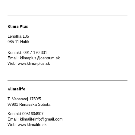
Klima Plus
Lehôtka 105

985 11 Halič

Kontakt: 0917 170 331

Email: klimaplus@centrum.sk

Klimalife
T. Vansovej 1750/5 

97901 Rimavská Sobota 
Kontakt:0951604907

Email: klimalifeinfo@gmail.com 

Web: www.klimalife.sk 