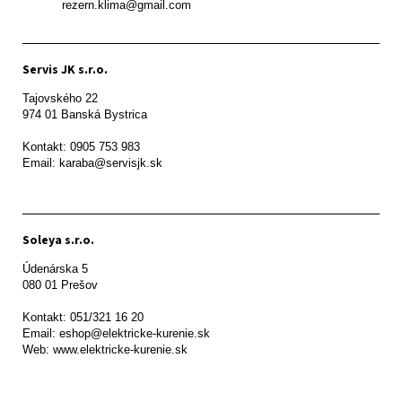
           rezern.klima@gmail.com
Servis JK s.r.o.
Tajovského 22

974 01 Banská Bystrica

Kontakt: 0905 753 983

Email: karaba@servisjk.sk 
Soleya s.r.o.
Údenárska 5

080 01 Prešov  

Kontakt: 051/321 16 20

Email: eshop@elektricke-kurenie.sk

Web: www.elektricke-kurenie.sk
