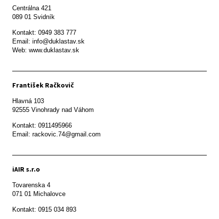
Centrálna 421

089 01 Svidník
Kontakt: 0949 383 777

Email: info@duklastav.sk

Web: www.duklastav.sk
František Račkovič
Hlavná 103

92555 Vinohrady nad Váhom
Kontakt: 0911495966

Email: rackovic.74@gmail.com
iAIR s.r.o
Tovarenska 4

071 01 Michalovce 