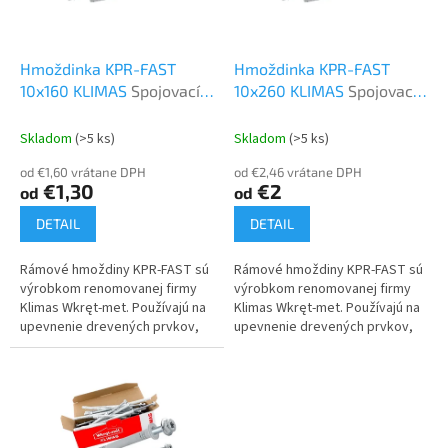
p
o
r
v
o
d
Hmoždinka KPR-FAST
Hmoždinka KPR-FAST
u
10x160 KLIMAS
Spojovací a
10x260 KLIMAS
Spojovací
k
kotviaci materiál
a kotviaci materiál
t
Skladom
(>5 ks)
Skladom
(>5 ks)
o
od €1,60 vrátane DPH
od €2,46 vrátane DPH
v
€1,30
€2
od
od
DETAIL
DETAIL
Rámové hmoždiny KPR-FAST sú
Rámové hmoždiny KPR-FAST sú
výrobkom renomovanej firmy
výrobkom renomovanej firmy
Klimas Wkręt-met. Používajú na
Klimas Wkręt-met. Používajú na
upevnenie drevených prvkov,
upevnenie drevených prvkov,
systémových líšt,
systémových líšt,
konštrukčných líšt a oceľových
konštrukčných líšt a oceľových
profilov...
profilov...