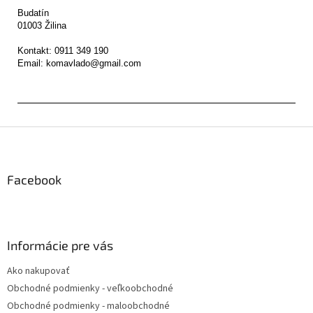
Budatín 

01003 Žilina

Kontakt: 0911 349 190

Z
á
p
ä
Facebook
t
i
e
Informácie pre vás
Ako nakupovať
Obchodné podmienky - veľkoobchodné
Obchodné podmienky - maloobchodné