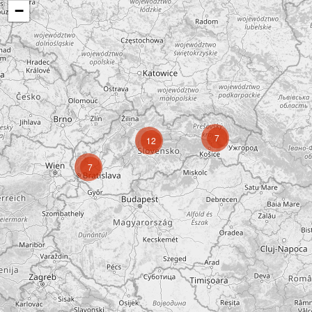
−
7
12
7