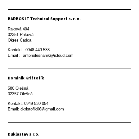
BARBOS IT Technical Support s. r. o.
Raková 494

02351 Raková 

Okres Čadca
Kontakt:  0948 449 533

Email :  antonolesnanik@icloud.com
Dominik Krištofík
580 Olešná

Kontakt: 0949 530 054

Email: dkristofik06@gmail.com
Duklastav s.r.o.