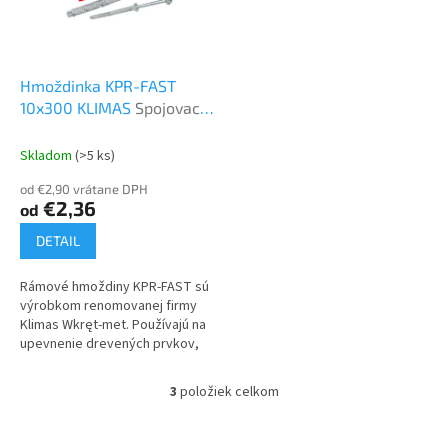
Hmoždinka KPR-FAST
10x300 KLIMAS
Spojovací
a kotviaci materiál
Skladom
(>5 ks)
od €2,90 vrátane DPH
€2,36
od
DETAIL
Rámové hmoždiny KPR-FAST sú
výrobkom renomovanej firmy
Klimas Wkręt-met. Používajú na
upevnenie drevených prvkov,
systémových líšt,
konštrukčných líšt a oceľových
3
položiek celkom
O
profilov...
v
l