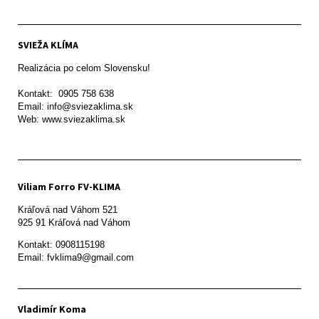
SVIEŽA KLÍMA
Realizácia po celom Slovensku!

Kontakt:  0905 758 638

Email: info@sviezaklima.sk

Web: www.sviezaklima.sk
Viliam Forro FV-KLIMA
Kráľová nad Váhom 521

Kontakt: 0908115198

Email: fvklima9@gmail.com
Vladimír Koma