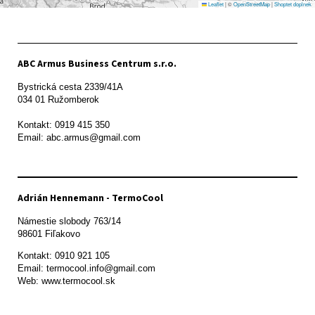
Leaflet
|
©
OpenStreetMap
|
Shoptet doplnek
ABC Armus Business Centrum s.r.o.
Bystrická cesta 2339/41A   

034 01 Ružomberok

Kontakt: 0919 415 350

Adrián Hennemann - TermoCool
Námestie slobody 763/14

98601 Fiľakovo
Kontakt: 0910 921 105

Email: termocool.info@gmail.com

Web: www.termocool.sk
