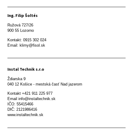
Ing. Filip Šoltés
Ružová 727/26

900 55 Lozorno
Kontakt: 0915 302 024

Email: klimy@fisol.sk
Instal Technik s.r.o
Ždiarska 9

Kontakt +421 911 225 977

Email info@instaltechnik.sk

IČO: 55415466

DIČ: 2121986416

www.instaltechnik.sk