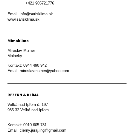
               +421 905721776

Email: info@sarisklima.sk

www.sarisklima.sk
Mimaklima
Miroslav Mizner

Malacky
Kontakt: 0944 490 942

REZERN & KLÍMA
Veľká nad Ipľom č. 197

985 32 Veľká nad Ipľom

Kontakt: 0910 605 781

Email: cierny.juraj.ing@gmail.com
