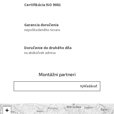
á
Certifikácia ISO 9001
d
a
c
i
Garancia doručenia
e
nepoškodeného tovaru
p
r
v
k
Doručenie do druhého dňa
y
na akúkoľvek adresu
v
ý
p
i
Montážni partneri
s
u
+