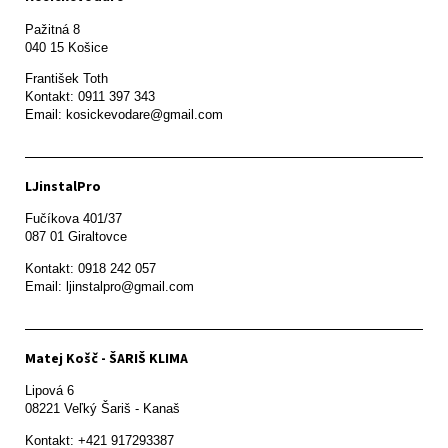
Pažitná 8

František Toth 

Kontakt: 0911 397 343

Email: kosickevodare@gmail.com
LJinstalPro
Fučíkova 401/37

087 01 Giraltovce
Kontakt: 0918 242 057

Email: ljinstalpro@gmail.com
Matej Košč - ŠARIŠ KLIMA
Lipová 6

08221 Veľký Šariš - Kanaš 
Kontakt: +421 917293387
