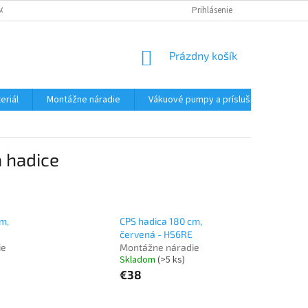
CHODNÉ PODMIENKY - MALOOBCHODNÉ
PODMIENKY OCHRANY OSOBNÝC
Prihlásenie
NÁKUPNÝ
Prázdny košík
KOŠÍK
eriál
Montážne náradie
Vákuové pumpy a príslušenstvo
 hadice
m,
CPS hadica 180 cm,
červená - HS6RE
ie
Montážne náradie
Skladom
(>5 ks)
€38