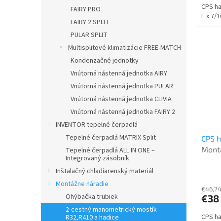
CPS ha
FAIRY PRO
F x 7/
FAIRY 2 SPLIT
PULAR SPLIT
Multisplitové klimatizácie FREE-MATCH
Kondenzačné jednotky
Vnútorná nástenná jednotka AIRY
Vnútorná nástenná jednotka PULAR
Vnútorná nástenná jednotka CLIVIA
Vnútorná nástenná jednotka FAIRY 2
INVENTOR tepelné čerpadlá
Tepelné čerpadlá MATRIX Split
CPS h
Mont
Tepelné čerpadlá ALL IN ONE –
Integrovaný zásobník
Inštalačný chladiarenský materiál
Montážne náradie
€46,74
Ohýbačka trubiek
€38
2-cestný manometrický mostík
CPS ha
R32,R410 a hadice