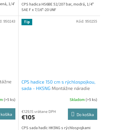
ená, 1/4'
CPS hadica HS6BE 52/207 bar, modrá, 1/4"
SAE F x 7/16"-20 UNF
d:
950243
Kód:
950255
Tip
tážne
CPS hadice 150 cm s rýchlospojkou,
sada - HK5NG
Montážne náradie
om
(>5 ks)
Skladom
(>5 ks)
€129,15 vrátane DPH
 košíka
Do košíka
€105
CPS sada hadíc HK5NG s rýchlospojkami