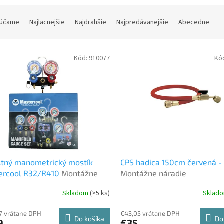
účame
Najlacnejšie
Najdrahšie
Najpredávanejšie
Abecedne
Kód:
910077
Kó
stný manometrický mostík
CPS hadica 150cm červená 
ercool R32/R410
Montážne
Montážne náradie
ie
Skladom
(>5 ks)
Sklad
7 vrátane DPH
€43,05 vrátane DPH
Do košíka
Do
9
€35