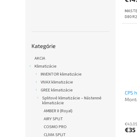
MASTE
D80 R
Preskočiť
Kategórie
kategórie
AKCIA
Klimatizácie
INVENTOR klimatizácie
VIVAX klimatizácie
GREE klimatizácie
CPS h
Splitové klimatizácie – Nástenné
Mont
klimatizácie
AMBER II (Royal)
AIRY SPLIT
€43,05
COSMO PRO
€35
CLIVIA SPLIT