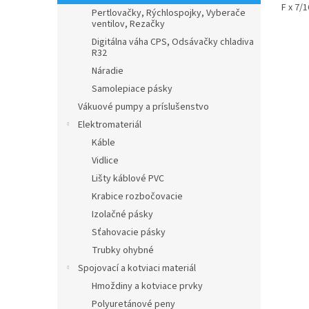
F x 7/
Pertlovačky, Rýchlospojky, Vyberače
ventilov, Rezačky
Digitálna váha CPS, Odsávačky chladiva
R32
Náradie
Samolepiace pásky
Vákuové pumpy a príslušenstvo
Elektromateriál
Káble
Vidlice
Lišty káblové PVC
Krabice rozbočovacie
Izolačné pásky
Sťahovacie pásky
Trubky ohybné
Spojovací a kotviaci materiál
Hmoždiny a kotviace prvky
Polyuretánové peny