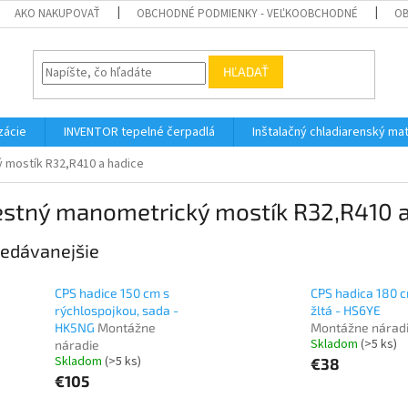
AKO NAKUPOVAŤ
OBCHODNÉ PODMIENKY - VEĽKOOBCHODNÉ
OB
HĽADAŤ
zácie
INVENTOR tepelné čerpadlá
Inštalačný chladiarenský mat
 mostík R32,R410 a hadice
estný manometrický mostík R32,R410 a
edávanejšie
CPS hadice 150 cm s
CPS hadica 180 c
rýchlospojkou, sada -
žltá - HS6YE
HK5NG
Montážne
Montážne nárad
Skladom
(>5 ks)
náradie
Skladom
(>5 ks)
€38
€105