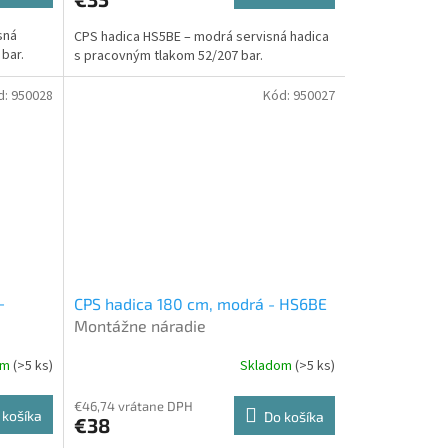
sná
CPS hadica HS5BE – modrá servisná hadica
bar.
s pracovným tlakom 52/207 bar.
d:
950028
Kód:
950027
-
CPS hadica 180 cm, modrá - HS6BE
Montážne náradie
om
(>5 ks)
Skladom
(>5 ks)
€46,74 vrátane DPH
 košíka
Do košíka
€38