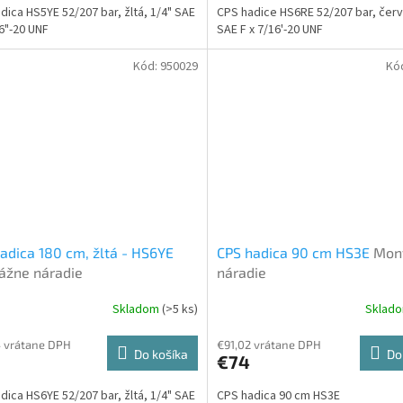
dica HS5YE 52/207 bar, žltá, 1/4" SAE
CPS hadice HS6RE 52/207 bar, červ
16"-20 UNF
SAE F x 7/16'-20 UNF
Kód:
950029
Kó
adica 180 cm, žltá - HS6YE
CPS hadica 90 cm HS3E
Mon
ážne náradie
náradie
Skladom
(>5 ks)
Sklad
 vrátane DPH
€91,02 vrátane DPH
Do košíka
Do
€74
dica HS6YE 52/207 bar, žltá, 1/4" SAE
CPS hadica 90 cm HS3E