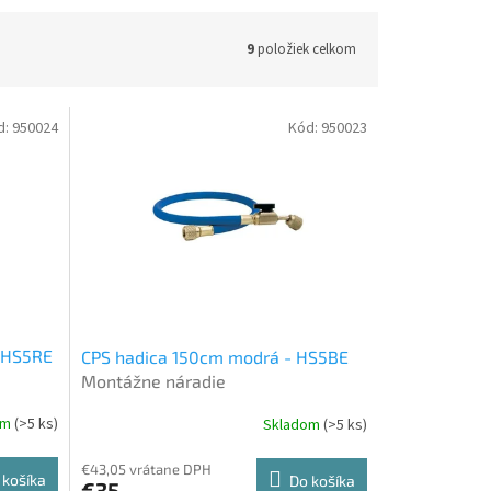
9
položiek celkom
d:
950024
Kód:
950023
- HS5RE
CPS hadica 150cm modrá - HS5BE
Montážne náradie
om
(>5 ks)
Skladom
(>5 ks)
€43,05 vrátane DPH
 košíka
Do košíka
€35