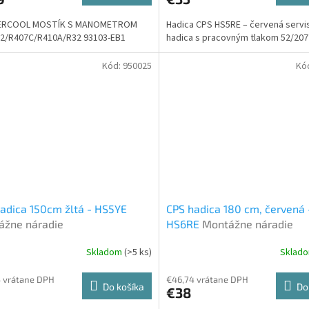
RCOOL MOSTÍK S MANOMETROM
Hadica CPS HS5RE – červená servi
22/R407C/R410A/R32 93103-EB1
hadica s pracovným tlakom 52/207 
Kód:
950025
Kó
adica 150cm žltá - HS5YE
CPS hadica 180 cm, červená 
ážne náradie
HS6RE
Montážne náradie
Skladom
(>5 ks)
Sklad
 vrátane DPH
€46,74 vrátane DPH
Do košíka
Do
€38