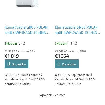
Klimatizácia GREE PULAR
Klimatizácia GREE PULAR
split GWH18AGD-K6DNA1D
split GWH24AGD-K6DNA1C
4,5 kW
Set vonkajšia a
6 kW
Set vonkajšia a
vnútorná jednotka
vnútorná jednotka
Skladom
(1 ks)
Skladom
(>5 ks)
€1 253,37 vrátane DPH
€1 665,42 vrátane DPH
€1 019
€1 354
Do košíka
Do košíka
GREE PULAR split nástenná
GREE PULAR split nástenná
klimatizácia split GWH18AGD-
klimatizácia split GWH24AGD-
K6DNA1A1D 4,6 kW
K6DNA1A1C 6,1 kW
4
položiek celkom
O
v