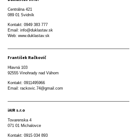
Centrálna 421

089 01 Svidník
Kontakt: 0949 383 777

Email: info@duklastav.sk

Web: www.duklastav.sk
František Račkovič
Hlavná 103

92555 Vinohrady nad Váhom
Kontakt: 0911495966

Email: rackovic.74@gmail.com
iAIR s.r.o
Tovarenska 4

071 01 Michalovce 