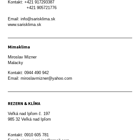
Kontakt: +421 917293387

               +421 905721776

Email: info@sarisklima.sk

www.sarisklima.sk
Mimaklima
Miroslav Mizner

Malacky
Kontakt: 0944 490 942

REZERN & KLÍMA
Veľká nad Ipľom č. 197

985 32 Veľká nad Ipľom

Kontakt: 0910 605 781
