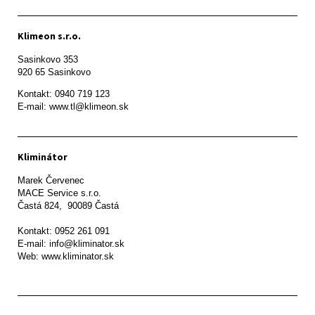
Klimeon s.r.o.
Sasinkovo 353

920 65 Sasinkovo
Kontakt: 0940 719 123

E-mail: www.tl@klimeon.sk
Kliminátor
Marek Červenec

MACE Service s.r.o.

Častá 824,  90089 Častá

Kontakt: 0952 261 091

E-mail: info@kliminator.sk

Web: www.kliminator.sk