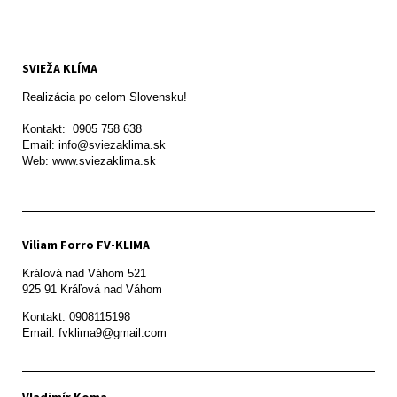
SVIEŽA KLÍMA
Realizácia po celom Slovensku!

Kontakt:  0905 758 638

Email: info@sviezaklima.sk

Web: www.sviezaklima.sk
Viliam Forro FV-KLIMA
Kráľová nad Váhom 521

Kontakt: 0908115198

Email: fvklima9@gmail.com