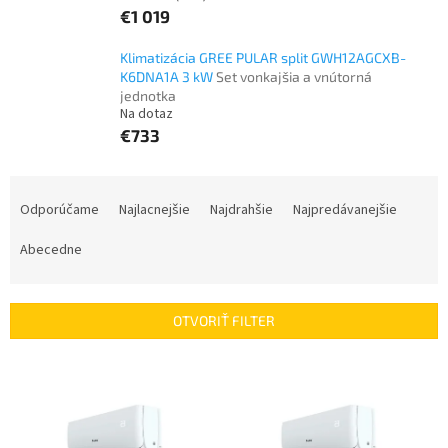
€1 019
Klimatizácia GREE PULAR split GWH12AGCXB-
K6DNA1A 3 kW
Set vonkajšia a vnútorná
jednotka
Na dotaz
€733
R
a
Odporúčame
Najlacnejšie
Najdrahšie
Najpredávanejšie
d
e
Abecedne
n
i
e
OTVORIŤ FILTER
p
r
V
o
ý
d
p
u
i