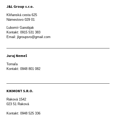
J&L Group s.r.o.
Kliňanská cesta 625

Námestovo 029 01 
Ľubomír Ganobjak

Kontakt: 0915 531 383

Email: jlgroupsro@gmail.com
Juraj Nemeš
Tornaľa

Kontakt: 0948 801 082
KIKMONT S.R.O.
Raková 1542

023 51 Raková 

Kontakt: 0948 525 336
