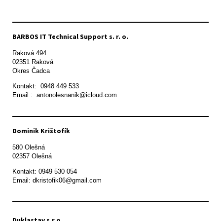
BARBOS IT Technical Support s. r. o.
Raková 494

02351 Raková 

Okres Čadca
Kontakt:  0948 449 533

Email :  antonolesnanik@icloud.com
Dominik Krištofík
580 Olešná

Kontakt: 0949 530 054

Email: dkristofik06@gmail.com
Duklastav s.r.o.