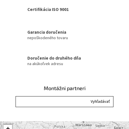
l
á
Certifikácia ISO 9001
d
a
c
i
Garancia doručenia
e
nepoškodeného tovaru
p
r
v
k
Doručenie do druhého dňa
y
na akúkoľvek adresu
v
ý
p
i
Montážni partneri
s
u
+