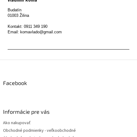
Vladimír Koma
Budatín 

01003 Žilina

Kontakt: 0911 349 190

Z
á
p
ä
Facebook
t
i
e
Informácie pre vás
Ako nakupovať
Obchodné podmienky - veľkoobchodné