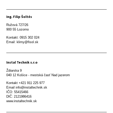
Ing. Filip Šoltés
Ružová 727/26

900 55 Lozorno
Kontakt: 0915 302 024

Email: klimy@fisol.sk
Instal Technik s.r.o
Ždiarska 9

Kontakt +421 911 225 977

Email info@instaltechnik.sk

IČO: 55415466

DIČ: 2121986416

www.instaltechnik.sk