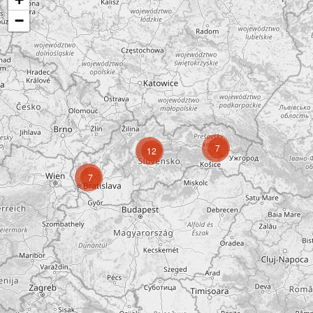
−
7
12
7