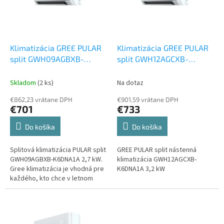
k
s
t
p
o
r
v
o
d
Klimatizácia GREE PULAR
Klimatizácia GREE PULAR
u
split GWH09AGBXB-
split GWH12AGCXB-
k
K6DNA1A 2,5 kW
Set
K6DNA1A 3 kW
Set
t
vonkajšia a vnútorná
vonkajšia a vnútorná
Skladom
(2 ks)
Na dotaz
o
jednotka
jednotka
€862,23 vrátane DPH
€901,59 vrátane DPH
v
€701
€733
Do košíka
Do košíka
Splitová klimatizácia PULAR split
GREE PULAR split nástenná
GWH09AGBXB-K6DNA1A 2,7 kW.
klimatizácia GWH12AGCXB-
Gree klimatizácia je vhodná pre
K6DNA1A 3,2 kW
každého, kto chce v letnom
období efektívne chladiť alebo
si prikúriť počas zimy.