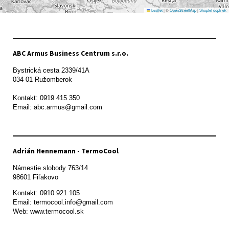
Leaflet
|
©
OpenStreetMap
|
Shoptet doplnek
ABC Armus Business Centrum s.r.o.
Bystrická cesta 2339/41A   

034 01 Ružomberok

Kontakt: 0919 415 350

Adrián Hennemann - TermoCool
Námestie slobody 763/14

98601 Fiľakovo
Kontakt: 0910 921 105

Email: termocool.info@gmail.com

Web: www.termocool.sk
