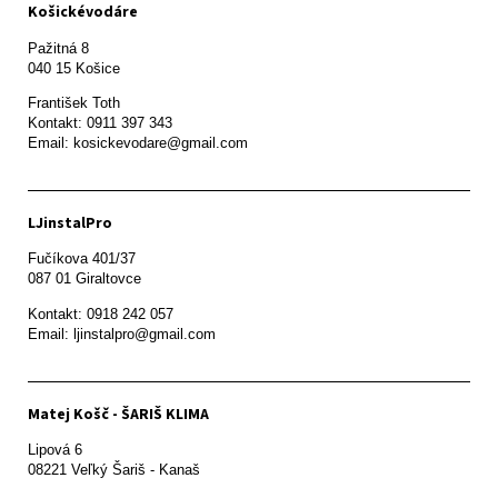
Košickévodáre
Pažitná 8

František Toth 

Kontakt: 0911 397 343

Email: kosickevodare@gmail.com
LJinstalPro
Fučíkova 401/37

087 01 Giraltovce
Kontakt: 0918 242 057

Email: ljinstalpro@gmail.com
Matej Košč - ŠARIŠ KLIMA
Lipová 6

08221 Veľký Šariš - Kanaš 