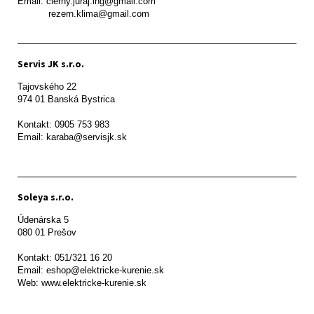
Email: cierny.juraj.ing@gmail.com

           rezern.klima@gmail.com
Servis JK s.r.o.
Tajovského 22

974 01 Banská Bystrica

Kontakt: 0905 753 983

Email: karaba@servisjk.sk 
Soleya s.r.o.
Údenárska 5

080 01 Prešov  

Kontakt: 051/321 16 20

Email: eshop@elektricke-kurenie.sk

Web: www.elektricke-kurenie.sk
