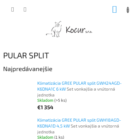
Prejsť
NÁKUP
na
obsah
KOŠÍK
PULAR SPLIT
Najpredávanejšie
Klimatizácia GREE PULAR split GWH24AGD-
K6DNA1C 6 kW
Set vonkajšia a vnútorná
jednotka
Skladom
(>5 ks)
€1 354
Klimatizácia GREE PULAR split GWH18AGD-
K6DNA1D 4,5 kW
Set vonkajšia a vnútorná
jednotka
Skladom
(1 ks)