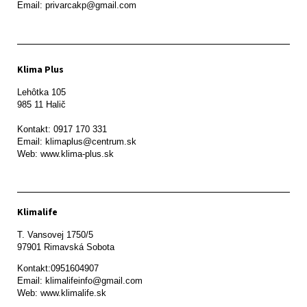
Email: privarcakp@gmail.com
Klima Plus
Lehôtka 105

985 11 Halič

Kontakt: 0917 170 331

Email: klimaplus@centrum.sk

Klimalife
T. Vansovej 1750/5 

97901 Rimavská Sobota 
Kontakt:0951604907

Email: klimalifeinfo@gmail.com 

Web: www.klimalife.sk 