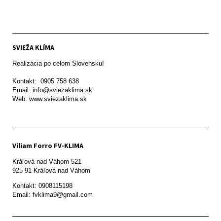
SVIEŽA KLÍMA
Realizácia po celom Slovensku!

Kontakt:  0905 758 638

Email: info@sviezaklima.sk

Web: www.sviezaklima.sk
Viliam Forro FV-KLIMA
Kráľová nad Váhom 521

Kontakt: 0908115198

Email: fvklima9@gmail.com