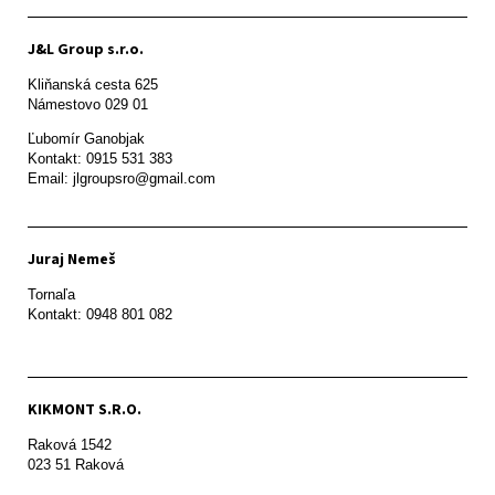
J&L Group s.r.o.
Kliňanská cesta 625

Námestovo 029 01 
Ľubomír Ganobjak

Kontakt: 0915 531 383

Email: jlgroupsro@gmail.com
Juraj Nemeš
Tornaľa

Kontakt: 0948 801 082
KIKMONT S.R.O.
Raková 1542

023 51 Raková 
