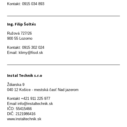
Ing. Filip Šoltés
Ružová 727/26

900 55 Lozorno
Kontakt: 0915 302 024

Email: klimy@fisol.sk
Instal Technik s.r.o
Ždiarska 9

Kontakt +421 911 225 977

Email info@instaltechnik.sk

IČO: 55415466

DIČ: 2121986416

www.instaltechnik.sk