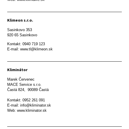
Klimeon s.r.o.
Sasinkovo 353

920 65 Sasinkovo
Kontakt: 0940 719 123

E-mail: www.tl@klimeon.sk
Kliminátor
Marek Červenec

MACE Service s.r.o.

Častá 824,  90089 Častá

Kontakt: 0952 261 091

E-mail: info@kliminator.sk

Web: www.kliminator.sk