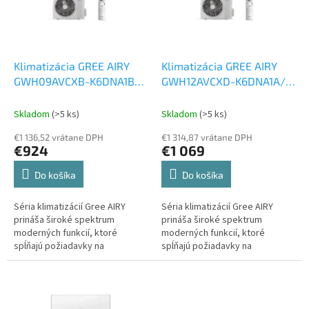
k
s
t
p
o
r
v
o
d
Klimatizácia GREE AIRY
Klimatizácia GREE AIRY
u
GWH09AVCXB-K6DNA1B/I
GWH12AVCXD-K6DNA1A/I
k
+ GWH09AVCXB-
+ GWH12AVCXD-
t
K6DNA1B/O, 2,50 kW
Set
K6DNA1A/O, 3,5 kW
Set
Skladom
(>5 ks)
Skladom
(>5 ks)
o
vonkajšia a vnútorná
vonkajšia a vnútorná
€1 136,52 vrátane DPH
€1 314,87 vrátane DPH
v
jednotka
jednotka
€924
€1 069
Do košíka
Do košíka
Séria klimatizácií Gree AIRY
Séria klimatizácií Gree AIRY
prináša široké spektrum
prináša široké spektrum
moderných funkcií, ktoré
moderných funkcií, ktoré
spĺňajú požiadavky na
spĺňajú požiadavky na
komfortné a efektívne
komfortné a efektívne
chladenie aj vykurovanie. Vďaka
chladenie aj vykurovanie. Vďaka
inteligentnému...
inteligentnému...