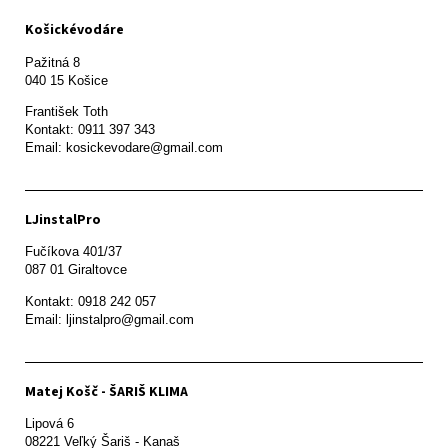
Košickévodáre
Pažitná 8

František Toth 

Kontakt: 0911 397 343

Email: kosickevodare@gmail.com
LJinstalPro
Fučíkova 401/37

087 01 Giraltovce
Kontakt: 0918 242 057

Email: ljinstalpro@gmail.com
Matej Košč - ŠARIŠ KLIMA
Lipová 6

08221 Veľký Šariš - Kanaš 