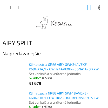
Prejsť
NÁKUP
na
obsah
KOŠÍK
AIRY SPLIT
Najpredávanejšie
Klimatizácia GREE AIRY GWH24AVEXF-
K6DNA1A/I + GWH24AVEXF-K6DNA1A/O 7 kW
Set vonkajšia a vnútorná jednotka
Skladom
(>5 ks)
€1 679
Klimatizácia GREE AIRY GWH18AVDXE-
K6DNA1A/I + GWH18AVDXE-K6DNA1A/O 5 kW
Set vonkajšia a vnútorná jednotka
Skladom
(>5 ks)