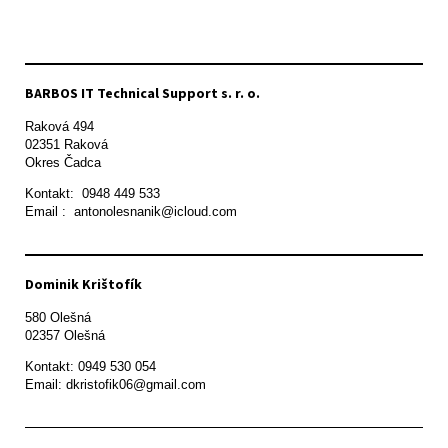
BARBOS IT Technical Support s. r. o.
Raková 494

02351 Raková 

Okres Čadca
Kontakt:  0948 449 533

Email :  antonolesnanik@icloud.com
Dominik Krištofík
580 Olešná

Kontakt: 0949 530 054

Email: dkristofik06@gmail.com