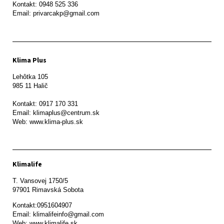
Kontakt: 0948 525 336

Email: privarcakp@gmail.com
Klima Plus
Lehôtka 105

985 11 Halič

Kontakt: 0917 170 331

Email: klimaplus@centrum.sk

Klimalife
T. Vansovej 1750/5 

97901 Rimavská Sobota 
Kontakt:0951604907

Email: klimalifeinfo@gmail.com 

Web: www.klimalife.sk 