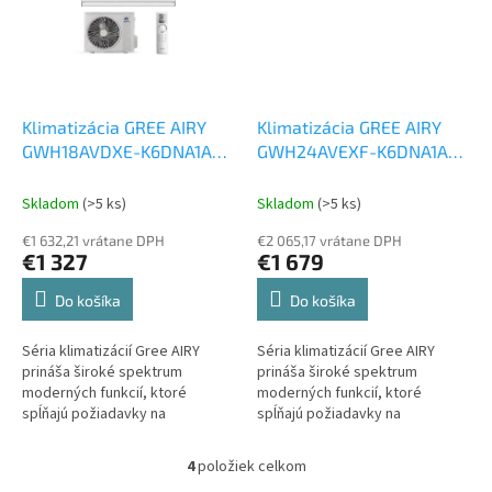
Klimatizácia GREE AIRY
Klimatizácia GREE AIRY
GWH18AVDXE-K6DNA1A/I
GWH24AVEXF-K6DNA1A/I
+ GWH18AVDXE-
+ GWH24AVEXF-
K6DNA1A/O 5 kW
Set
K6DNA1A/O 7 kW
Set
Skladom
(>5 ks)
Skladom
(>5 ks)
vonkajšia a vnútorná
vonkajšia a vnútorná
€1 632,21 vrátane DPH
€2 065,17 vrátane DPH
jednotka
jednotka
€1 327
€1 679
Do košíka
Do košíka
Séria klimatizácií Gree AIRY
Séria klimatizácií Gree AIRY
prináša široké spektrum
prináša široké spektrum
moderných funkcií, ktoré
moderných funkcií, ktoré
spĺňajú požiadavky na
spĺňajú požiadavky na
komfortné a efektívne
komfortné a efektívne
chladenie aj vykurovanie. Vďaka
chladenie aj vykurovanie. Vďaka
4
položiek celkom
O
inteligentnému...
inteligentnému...