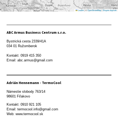
Leaflet
|
©
OpenStreetMap
|
Shoptet doplnek
ABC Armus Business Centrum s.r.o.
Bystrická cesta 2339/41A   

034 01 Ružomberok

Kontakt: 0919 415 350

Adrián Hennemann - TermoCool
Námestie slobody 763/14

98601 Fiľakovo
Kontakt: 0910 921 105

Email: termocool.info@gmail.com

Web: www.termocool.sk
