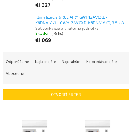
€1 327
Klimatizácia GREE AIRY GWH12AVCXD-
K6DNA1A/I + GWH12AVCXD-K6DNA1A/O, 3,5 kW
Set vonkajšia a vnútorná jednotka
Skladom
(>5 ks)
€1 069
R
a
Odporúčame
Najlacnejšie
Najdrahšie
Najpredávanejšie
d
e
Abecedne
n
i
e
OTVORIŤ FILTER
p
r
V
o
ý
d
p
u
i