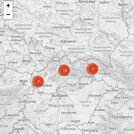
+
−
7
12
7