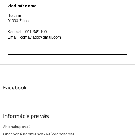
Vladimír Koma
Budatín 

01003 Žilina

Kontakt: 0911 349 190

Z
á
p
ä
Facebook
t
i
e
Informácie pre vás
Ako nakupovať
Obchodné podmienky - veľkoobchodné