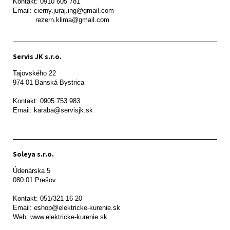
Kontakt: 0910 605 781

Email: cierny.juraj.ing@gmail.com

           rezern.klima@gmail.com
Servis JK s.r.o.
Tajovského 22

974 01 Banská Bystrica

Kontakt: 0905 753 983

Email: karaba@servisjk.sk 
Soleya s.r.o.
Údenárska 5

080 01 Prešov  

Kontakt: 051/321 16 20

Email: eshop@elektricke-kurenie.sk

Web: www.elektricke-kurenie.sk
