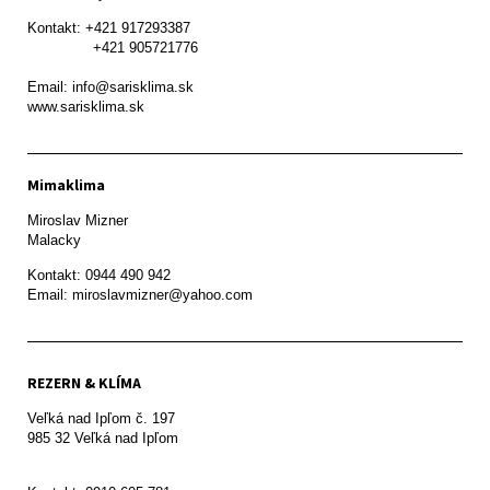
Kontakt: +421 917293387

               +421 905721776

Email: info@sarisklima.sk

www.sarisklima.sk
Mimaklima
Miroslav Mizner

Malacky
Kontakt: 0944 490 942

REZERN & KLÍMA
Veľká nad Ipľom č. 197

985 32 Veľká nad Ipľom
