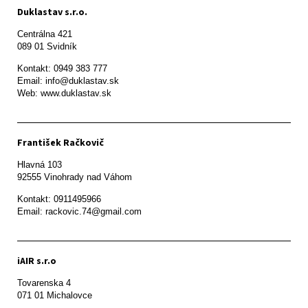
Duklastav s.r.o.
Centrálna 421

089 01 Svidník
Kontakt: 0949 383 777

Email: info@duklastav.sk

Web: www.duklastav.sk
František Račkovič
Hlavná 103

92555 Vinohrady nad Váhom
Kontakt: 0911495966

Email: rackovic.74@gmail.com
iAIR s.r.o
Tovarenska 4

071 01 Michalovce 