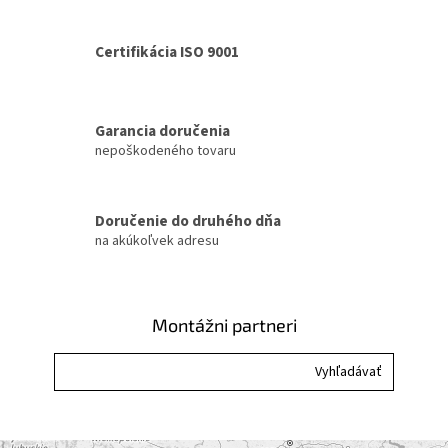
v
l
á
Certifikácia ISO 9001
d
a
c
i
Garancia doručenia
e
nepoškodeného tovaru
p
r
v
k
Doručenie do druhého dňa
y
na akúkoľvek adresu
v
ý
p
i
Montážni partneri
s
u