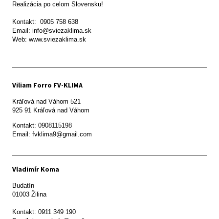
Realizácia po celom Slovensku!

Kontakt:  0905 758 638

Email: info@sviezaklima.sk

Web: www.sviezaklima.sk
Viliam Forro FV-KLIMA
Kráľová nad Váhom 521

Kontakt: 0908115198

Email: fvklima9@gmail.com
Vladimír Koma
Budatín 

01003 Žilina

Kontakt: 0911 349 190
