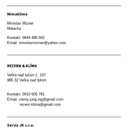
Mimaklima
Miroslav Mizner

Malacky
Kontakt: 0944 490 942

REZERN & KLÍMA
Veľká nad Ipľom č. 197

985 32 Veľká nad Ipľom

Kontakt: 0910 605 781

Email: cierny.juraj.ing@gmail.com

           rezern.klima@gmail.com
Servis JK s.r.o.