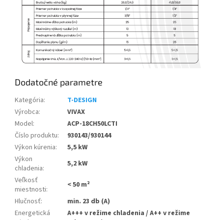
Dodatočné parametre
Kategória
:
T-DESIGN
Výrobca
:
VIVAX
Model
:
ACP-18CH50LCTI
Číslo produktu
:
930143/930144
Výkon kúrenia
:
5,5 kW
Výkon
5,2 kW
chladenia
:
Veľkosť
< 50 m²
miestnosti
:
Hlučnosť
:
min. 23 db (A)
Energetická
A+++ v režime chladenia / A++ v režime