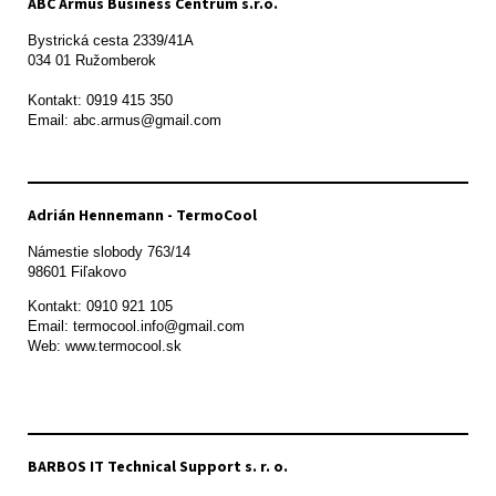
ABC Armus Business Centrum s.r.o.
Bystrická cesta 2339/41A   

034 01 Ružomberok

Kontakt: 0919 415 350

Adrián Hennemann - TermoCool
Námestie slobody 763/14

98601 Fiľakovo
Kontakt: 0910 921 105

Email: termocool.info@gmail.com

Web: www.termocool.sk

BARBOS IT Technical Support s. r. o.