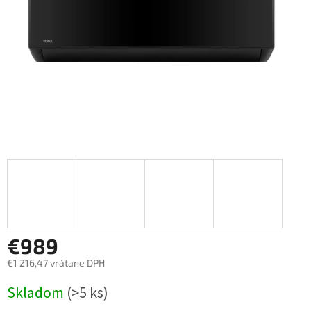
€989
€1 216,47 vrátane DPH
Jednotková
Skladom
(>5 ks)
cena: