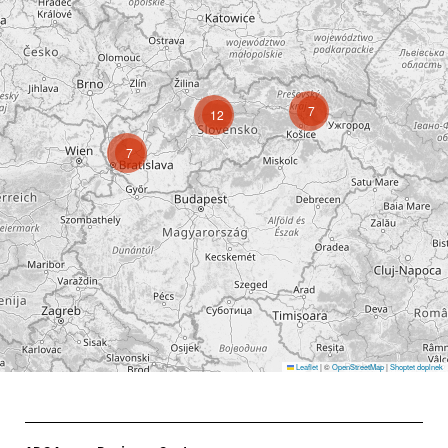
7
12
7
Leaflet
|
©
OpenStreetMap
|
Shoptet doplnek