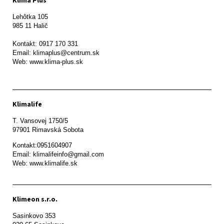
Klima Plus
Lehôtka 105

985 11 Halič

Kontakt: 0917 170 331

Email: klimaplus@centrum.sk

Klimalife
T. Vansovej 1750/5 

97901 Rimavská Sobota 
Kontakt:0951604907

Email: klimalifeinfo@gmail.com 

Web: www.klimalife.sk 
Klimeon s.r.o.
Sasinkovo 353
