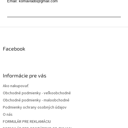
Z
á
p
ä
Facebook
t
i
e
Informácie pre vás
Ako nakupovať
Obchodné podmienky - veľkoobchodné
Obchodné podmienky - maloobchodné
Podmienky ochrany osobných údajov
O nás
FORMULÁR PRE REKLAMÁCIU