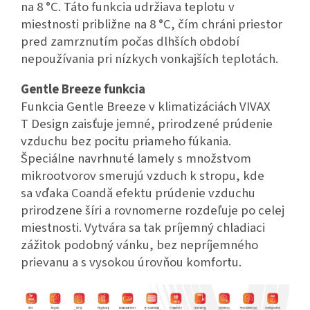
na 8 °C. Táto funkcia udržiava teplotu v
miestnosti približne na 8 °C, čím chráni priestor
pred zamrznutím počas dlhších období
nepoužívania pri nízkych vonkajších teplotách.
Gentle Breeze funkcia
Funkcia Gentle Breeze v klimatizáciách VIVAX
T Design zaisťuje jemné, prirodzené prúdenie
vzduchu bez pocitu priameho fúkania.
Špeciálne navrhnuté lamely s množstvom
mikrootvorov smerujú vzduch k stropu, kde
sa vďaka Coandă efektu prúdenie vzduchu
prirodzene šíri a rovnomerne rozdeľuje po celej
miestnosti. Vytvára sa tak príjemný chladiaci
zážitok podobný vánku, bez nepríjemného
prievanu a s vysokou úrovňou komfortu.