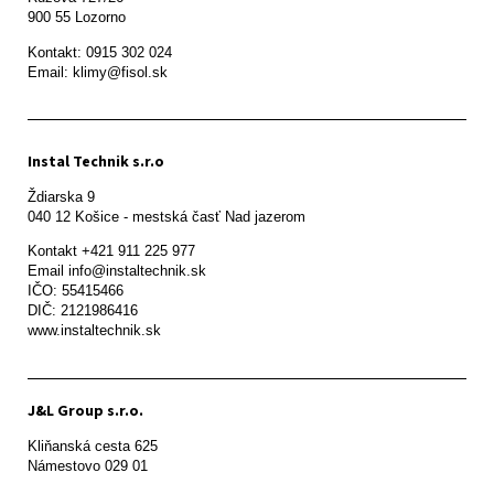
900 55 Lozorno
Kontakt: 0915 302 024

Email: klimy@fisol.sk
Instal Technik s.r.o
Ždiarska 9

Kontakt +421 911 225 977

Email info@instaltechnik.sk

IČO: 55415466

DIČ: 2121986416

www.instaltechnik.sk
J&L Group s.r.o.
Kliňanská cesta 625

Námestovo 029 01 