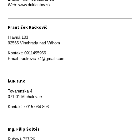
Web: www.duklastav.sk
František Račkovič
Hlavná 103

92555 Vinohrady nad Váhom
Kontakt: 0911495966

Email: rackovic.74@gmail.com
iAIR s.r.o
Tovarenska 4

071 01 Michalovce 
Ing. Filip Šoltés
Ružová 727/26
