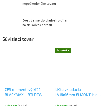
nepoškodeného tovaru
Doručenie do druhého dňa
na akúkoľvek adresu
Súvisiaci tovar
Novinka
CPS momentový kľúč
Lišta vkladacia
BLACKMAX – BTLDTW
LV16x16mm ELMONT, biela
Montážne náradie
Elektromateriál
Skladom
(>5 ks)
Skladom
(>5 m)