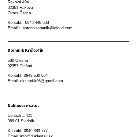
Raková 494

02351 Raková 

Okres Čadca
Kontakt:  0948 449 533

Email :  antonolesnanik@icloud.com
Dominik Krištofík
580 Olešná

Kontakt: 0949 530 054

Email: dkristofik06@gmail.com
Duklastav s.r.o.
Centrálna 421

089 01 Svidník
Kontakt: 0949 383 777

Email: info@duklastav.sk
