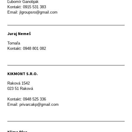
Ľubomír Ganobjak

Kontakt: 0915 531 383

Email: jlgroupsro@gmail.com
Juraj Nemeš
Tornaľa

Kontakt: 0948 801 082
KIKMONT S.R.O.
Raková 1542

023 51 Raková 

Kontakt: 0948 525 336

Email: privarcakp@gmail.com