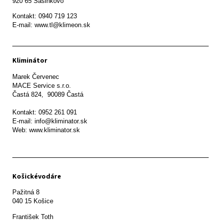
920 65 Sasinkovo
Kontakt: 0940 719 123

E-mail: www.tl@klimeon.sk
Kliminátor
Marek Červenec

MACE Service s.r.o.

Častá 824,  90089 Častá

Kontakt: 0952 261 091

E-mail: info@kliminator.sk

Web: www.kliminator.sk
Košickévodáre
Pažitná 8

František Toth 
