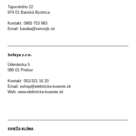
Tajovského 22

974 01 Banská Bystrica

Kontakt: 0905 753 983

Email: karaba@servisjk.sk 
Soleya s.r.o.
Údenárska 5

080 01 Prešov  

Kontakt: 051/321 16 20

Email: eshop@elektricke-kurenie.sk

Web: www.elektricke-kurenie.sk

SVIEŽA KLÍMA