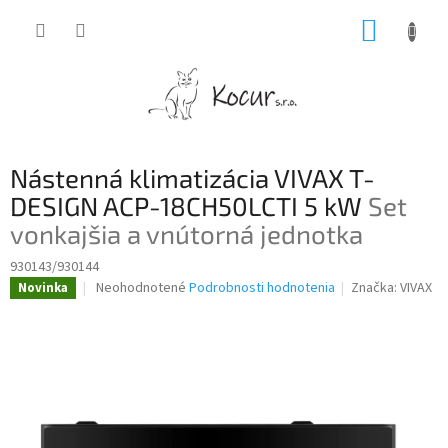
Prejsť
NÁKUP
na
obsah
KOŠÍK
Nástenná klimatizácia VIVAX T-
DESIGN ACP-18CH50LCTI 5 kW
Set
vonkajšia a vnútorná jednotka
930143/930144
Priemerné
Neohodnotené
Podrobnosti hodnotenia
Značka:
VIVAX
Novinka
hodnotenie
produktu
je
0,0
z
5
hviezdičiek.