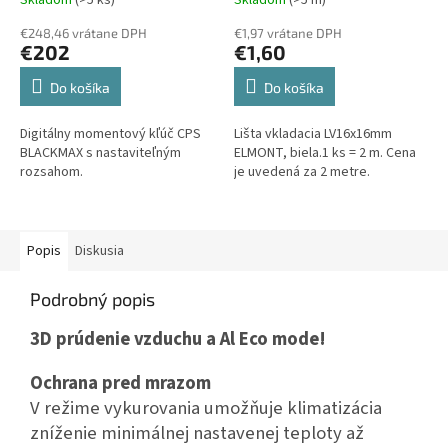
€248,46 vrátane DPH
€1,97 vrátane DPH
€202
€1,60
Do košíka
Do košíka
Digitálny momentový kľúč CPS
Lišta vkladacia LV16x16mm
BLACKMAX s nastaviteľným
ELMONT, biela.1 ks = 2 m. Cena
rozsahom.
je uvedená za 2 metre.
Popis
Diskusia
Podrobný popis
3D prúdenie vzduchu a Al Eco mode!
Ochrana pred mrazom
V režime vykurovania umožňuje klimatizácia
zníženie minimálnej nastavenej teploty až