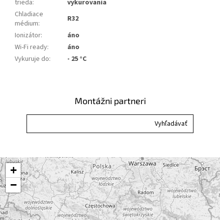
trieda
:
vykurovania
Chladiace
R32
médium
:
Ionizátor
:
áno
Wi-Fi ready
:
áno
Vykuruje do
:
- 25 °C
Montážni partneri
+
−