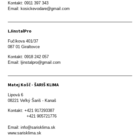
Kontakt: 0911 397 343

Email: kosickevodare@gmail.com
LJinstalPro
Fučíkova 401/37

087 01 Giraltovce
Kontakt: 0918 242 057

Email: ljinstalpro@gmail.com
Matej Košč - ŠARIŠ KLIMA
Lipová 6

08221 Veľký Šariš - Kanaš 
Kontakt: +421 917293387

               +421 905721776

Email: info@sarisklima.sk

www.sarisklima.sk