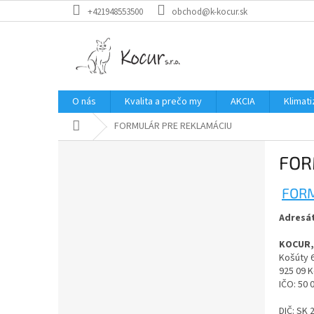
Prejsť
+421948553500
obchod@k-kocur.sk
na
obsah
O nás
Kvalita a prečo my
AKCIA
Klimati
Domov
FORMULÁR PRE REKLAMÁCIU
B
FOR
o
č
FORM
n
ý
Adresá
p
a
KOCUR, 
n
Košúty 
e
925 09 
IČO: 50 
l
DIČ: SK 