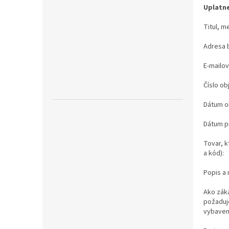
Uplatne
Titul, m
Adresa b
E-mailov
Číslo ob
Dátum o
Dátum pr
Tovar, k
a kód):
Popis a 
Ako zák
požaduj
vybaven