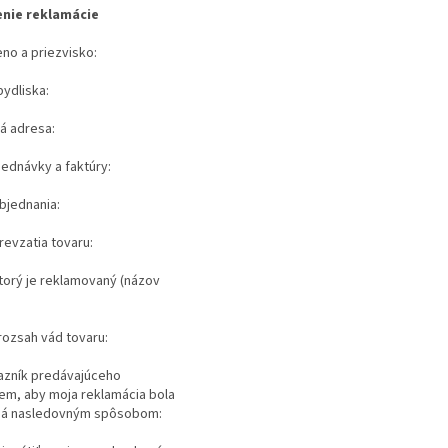
nie reklamácie
eno a priezvisko:
ydliska:
á adresa:
jednávky a faktúry:
bjednania:
evzatia tovaru:
torý je reklamovaný (názov
rozsah vád tovaru:
azník predávajúceho
em, aby moja reklamácia bola
á nasledovným spôsobom: