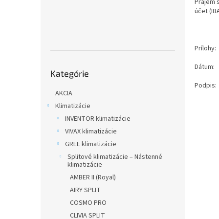
Prajem s
účet (I
Prílohy:
Preskočiť
Dátum:
Kategórie
kategórie
Podpis:
AKCIA
Klimatizácie
INVENTOR klimatizácie
VIVAX klimatizácie
GREE klimatizácie
Splitové klimatizácie – Nástenné
klimatizácie
AMBER II (Royal)
AIRY SPLIT
COSMO PRO
CLIVIA SPLIT