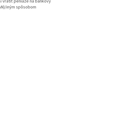
i vrátiť peniaze na bankový
BAN)/iným spôsobom