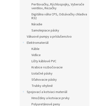
Pertlovačky, Rýchlospojky, Vyberače
ventilov, Rezačky
Digitálna váha CPS, Odsávačky chladiva
R32
Náradie
Samolepiace pásky
Vákuové pumpy a príslušenstvo
Elektromateriál
Káble
Vidlice
Lišty káblové PVC
Krabice rozbočovacie
Izolačné pásky
Sťahovacie pásky
Trubky ohybné
Spojovací a kotviaci materiál
Hmoždiny a kotviace prvky
Polyuretánové peny