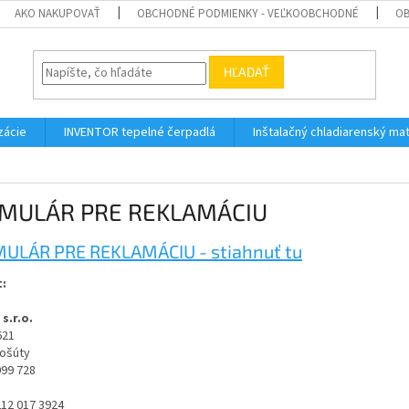
AKO NAKUPOVAŤ
OBCHODNÉ PODMIENKY - VEĽKOOBCHODNÉ
OB
HĽADAŤ
zácie
INVENTOR tepelné čerpadlá
Inštalačný chladiarenský mat
MULÁR PRE REKLAMÁCIU
ULÁR PRE REKLAMÁCIU - stiahnuť tu
t:
s.r.o.
621
Košúty
099 728
212 017 3924