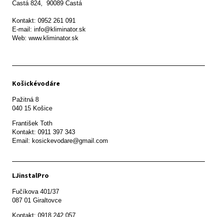
Častá 824,  90089 Častá

Kontakt: 0952 261 091

E-mail: info@kliminator.sk

Web: www.kliminator.sk
Košickévodáre
Pažitná 8

František Toth 

Kontakt: 0911 397 343

Email: kosickevodare@gmail.com
LJinstalPro
Fučíkova 401/37

087 01 Giraltovce
Kontakt: 0918 242 057
