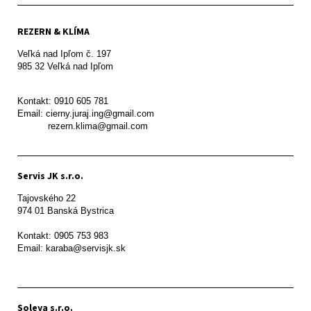
REZERN & KLÍMA
Veľká nad Ipľom č. 197

985 32 Veľká nad Ipľom

Kontakt: 0910 605 781

Email: cierny.juraj.ing@gmail.com

           rezern.klima@gmail.com
Servis JK s.r.o.
Tajovského 22

974 01 Banská Bystrica

Kontakt: 0905 753 983

Email: karaba@servisjk.sk 
Soleya s.r.o.