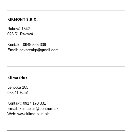
KIKMONT S.R.O.
Raková 1542

023 51 Raková 

Kontakt: 0948 525 336

Email: privarcakp@gmail.com
Klima Plus
Lehôtka 105

985 11 Halič

Kontakt: 0917 170 331

Email: klimaplus@centrum.sk
