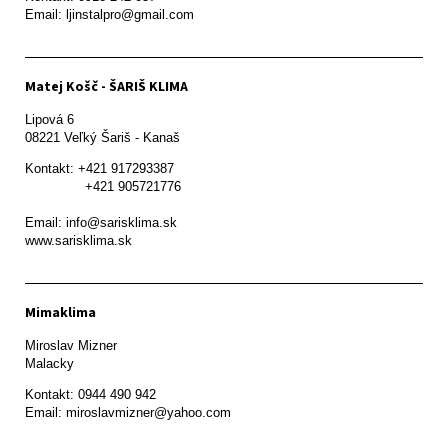
Email: ljinstalpro@gmail.com
Matej Košč - ŠARIŠ KLIMA
Lipová 6

08221 Veľký Šariš - Kanaš 
Kontakt: +421 917293387

               +421 905721776

Email: info@sarisklima.sk

www.sarisklima.sk
Mimaklima
Miroslav Mizner

Malacky
Kontakt: 0944 490 942
