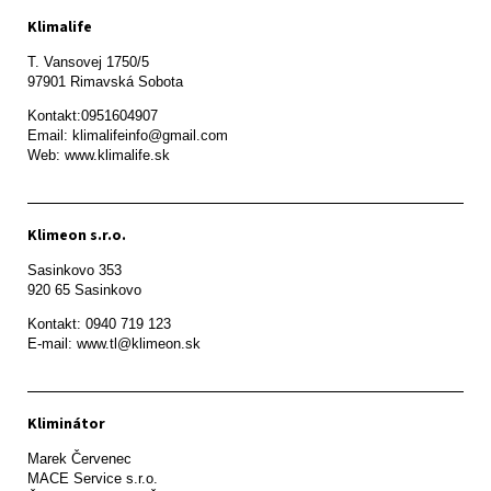
Klimalife
T. Vansovej 1750/5 

97901 Rimavská Sobota 
Kontakt:0951604907

Email: klimalifeinfo@gmail.com 

Web: www.klimalife.sk 
Klimeon s.r.o.
Sasinkovo 353

920 65 Sasinkovo
Kontakt: 0940 719 123

E-mail: www.tl@klimeon.sk
Kliminátor
Marek Červenec

MACE Service s.r.o.
