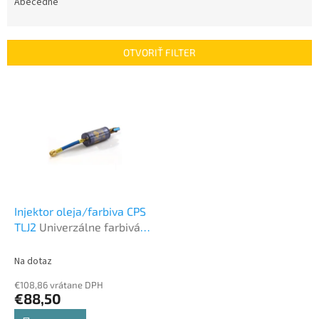
e
Abecedne
n
i
e
OTVORIŤ FILTER
p
r
V
o
ý
d
p
u
i
k
s
t
p
o
r
v
o
d
Injektor oleja/farbiva CPS
u
TLJ2
Univerzálne farbivá,
k
UV lampy, injektory
t
Na dotaz
o
€108,86 vrátane DPH
v
€88,50