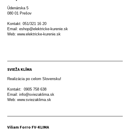
Údenárska 5

080 01 Prešov  

Kontakt: 051/321 16 20

Email: eshop@elektricke-kurenie.sk

Web: www.elektricke-kurenie.sk

SVIEŽA KLÍMA
Realizácia po celom Slovensku!

Kontakt:  0905 758 638

Email: info@sviezaklima.sk

Web: www.sviezaklima.sk
Viliam Forro FV-KLIMA