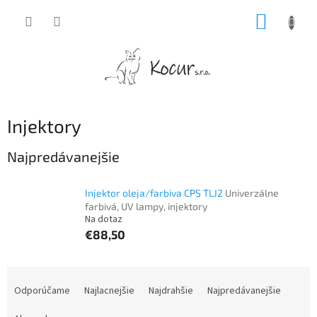
Prejsť
NÁKUP
na
obsah
KOŠÍK
Injektory
Najpredávanejšie
Injektor oleja/farbiva CPS TLJ2
Univerzálne
farbivá, UV lampy, injektory
Na dotaz
€88,50
R
a
Odporúčame
Najlacnejšie
Najdrahšie
Najpredávanejšie
d