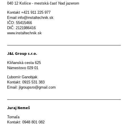
Kontakt +421 911 225 977

Email info@instaltechnik.sk

IČO: 55415466

DIČ: 2121986416

www.instaltechnik.sk
J&L Group s.r.o.
Kliňanská cesta 625

Námestovo 029 01 
Ľubomír Ganobjak

Kontakt: 0915 531 383

Email: jlgroupsro@gmail.com
Juraj Nemeš
Tornaľa

Kontakt: 0948 801 082