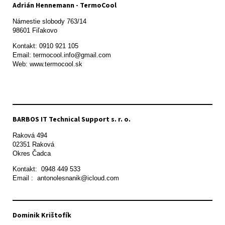
Adrián Hennemann - TermoCool
Námestie slobody 763/14

98601 Fiľakovo
Kontakt: 0910 921 105

Email: termocool.info@gmail.com

Web: www.termocool.sk

BARBOS IT Technical Support s. r. o.
Raková 494

02351 Raková 

Okres Čadca
Kontakt:  0948 449 533

Email :  antonolesnanik@icloud.com
Dominik Krištofík