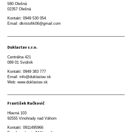
580 Olešná

Kontakt: 0949 530 054

Email: dkristofik06@gmail.com
Duklastav s.r.o.
Centrálna 421

089 01 Svidník
Kontakt: 0949 383 777

Email: info@duklastav.sk

Web: www.duklastav.sk
František Račkovič
Hlavná 103

92555 Vinohrady nad Váhom
Kontakt: 0911495966
