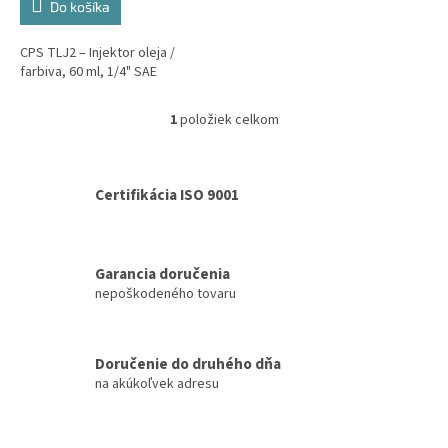
Do košíka
CPS TLJ2 – Injektor oleja /
farbiva, 60 ml, 1/4" SAE
1
položiek celkom
O
v
l
á
Certifikácia ISO 9001
d
a
c
i
Garancia doručenia
e
nepoškodeného tovaru
p
r
v
k
Doručenie do druhého dňa
y
na akúkoľvek adresu
v
ý
p