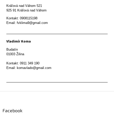
Kráľová nad Váhom 521

Kontakt: 0908115198

Email: fvklima9@gmail.com
Vladimír Koma
Budatín 

01003 Žilina

Kontakt: 0911 349 190

Z
á
p
ä
Facebook