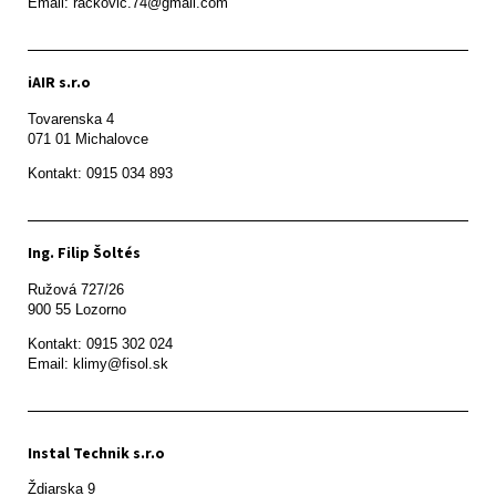
Email: rackovic.74@gmail.com
iAIR s.r.o
Tovarenska 4

071 01 Michalovce 
Ing. Filip Šoltés
Ružová 727/26

900 55 Lozorno
Kontakt: 0915 302 024

Email: klimy@fisol.sk
Instal Technik s.r.o
Ždiarska 9
