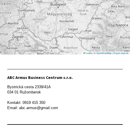
Leaflet
|
©
OpenStreetMap
|
Shoptet doplnek
ABC Armus Business Centrum s.r.o.
Bystrická cesta 2339/41A   

034 01 Ružomberok

Kontakt: 0919 415 350
