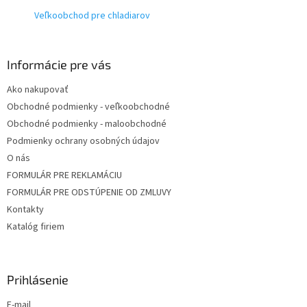
t
Veľkoobchod pre chladiarov
i
e
Informácie pre vás
Ako nakupovať
Obchodné podmienky - veľkoobchodné
Obchodné podmienky - maloobchodné
Podmienky ochrany osobných údajov
O nás
FORMULÁR PRE REKLAMÁCIU
FORMULÁR PRE ODSTÚPENIE OD ZMLUVY
Kontakty
Katalóg firiem
Prihlásenie
E-mail