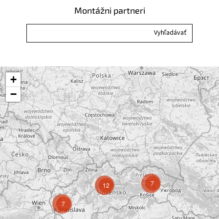
i
Montážni partneri
s
u
+
−
7
12
7