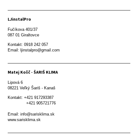
LJinstalPro
Fučíkova 401/37

087 01 Giraltovce
Kontakt: 0918 242 057

Email: ljinstalpro@gmail.com
Matej Košč - ŠARIŠ KLIMA
Lipová 6

08221 Veľký Šariš - Kanaš 
Kontakt: +421 917293387

               +421 905721776

Email: info@sarisklima.sk

www.sarisklima.sk