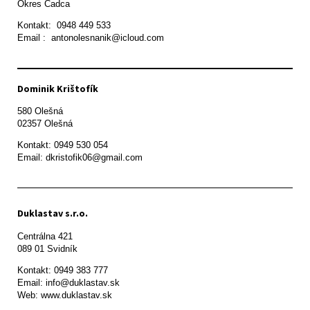
Okres Čadca
Kontakt:  0948 449 533

Email :  antonolesnanik@icloud.com
Dominik Krištofík
580 Olešná

Kontakt: 0949 530 054

Email: dkristofik06@gmail.com
Duklastav s.r.o.
Centrálna 421

089 01 Svidník
Kontakt: 0949 383 777

Email: info@duklastav.sk

Web: www.duklastav.sk