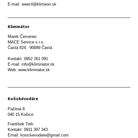
E-mail: www.tl@klimeon.sk
Kliminátor
Marek Červenec

MACE Service s.r.o.

Častá 824,  90089 Častá

Kontakt: 0952 261 091

E-mail: info@kliminator.sk

Web: www.kliminator.sk
Košickévodáre
Pažitná 8

František Toth 

Kontakt: 0911 397 343

Email: kosickevodare@gmail.com