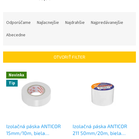
R
a
Odporúčame
Najlacnejšie
Najdrahšie
Najpredávanejšie
d
e
Abecedne
n
i
e
OTVORIŤ FILTER
p
r
V
Novinka
o
ý
d
Tip
p
u
i
k
s
t
p
o
r
v
o
d
Izolačná páska ANTICOR
Izolačná páska ANTICOR
u
15mm/10m, biela
211 50mm/20m, biela