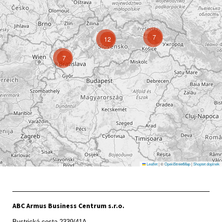
7
12
7
Leaflet
|
©
OpenStreetMap
|
Shoptet doplnek
ABC Armus Business Centrum s.r.o.
Bystrická cesta 2339/41A   
