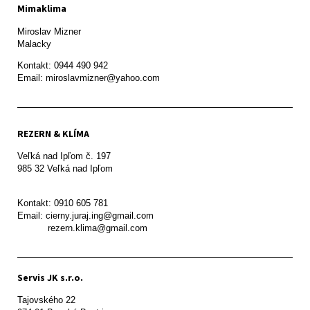
Mimaklima
Miroslav Mizner

Malacky
Kontakt: 0944 490 942

REZERN & KLÍMA
Veľká nad Ipľom č. 197

985 32 Veľká nad Ipľom

Kontakt: 0910 605 781

Email: cierny.juraj.ing@gmail.com

           rezern.klima@gmail.com
Servis JK s.r.o.
Tajovského 22
