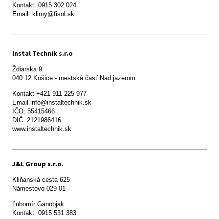
Kontakt: 0915 302 024

Email: klimy@fisol.sk
Instal Technik s.r.o
Ždiarska 9

Kontakt +421 911 225 977

Email info@instaltechnik.sk

IČO: 55415466

DIČ: 2121986416

www.instaltechnik.sk
J&L Group s.r.o.
Kliňanská cesta 625

Námestovo 029 01 
Ľubomír Ganobjak

Kontakt: 0915 531 383
