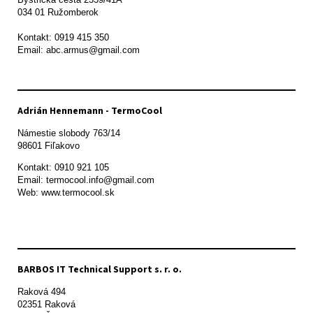
034 01 Ružomberok

Kontakt: 0919 415 350

Adrián Hennemann - TermoCool
Námestie slobody 763/14

98601 Fiľakovo
Kontakt: 0910 921 105

Email: termocool.info@gmail.com

Web: www.termocool.sk

BARBOS IT Technical Support s. r. o.
Raková 494

02351 Raková 
