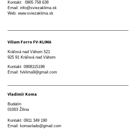
Kontakt:  0905 758 638

Email: info@sviezaklima.sk

Web: www.sviezaklima.sk
Viliam Forro FV-KLIMA
Kráľová nad Váhom 521

Kontakt: 0908115198

Email: fvklima9@gmail.com
Vladimír Koma
Budatín 

01003 Žilina

Kontakt: 0911 349 190
