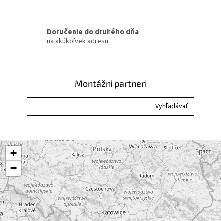
r
v
k
Doručenie do druhého dňa
y
na akúkoľvek adresu
v
ý
p
i
Montážni partneri
s
u
+
−