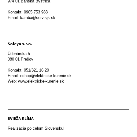
974 01 Banská Bystrica

Kontakt: 0905 753 983

Email: karaba@servisjk.sk 
Soleya s.r.o.
Údenárska 5

080 01 Prešov  

Kontakt: 051/321 16 20

Email: eshop@elektricke-kurenie.sk

Web: www.elektricke-kurenie.sk

SVIEŽA KLÍMA
Realizácia po celom Slovensku!
