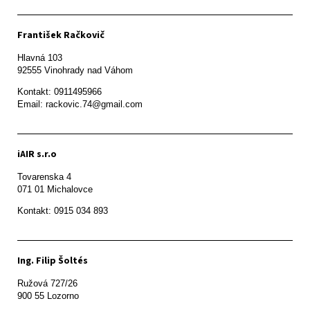
František Račkovič
Hlavná 103

92555 Vinohrady nad Váhom
Kontakt: 0911495966

Email: rackovic.74@gmail.com
iAIR s.r.o
Tovarenska 4

071 01 Michalovce 
Ing. Filip Šoltés
Ružová 727/26

900 55 Lozorno