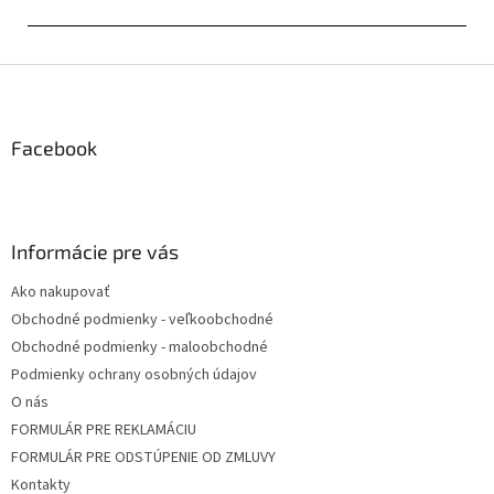
Z
á
p
ä
Facebook
t
i
e
Informácie pre vás
Ako nakupovať
Obchodné podmienky - veľkoobchodné
Obchodné podmienky - maloobchodné
Podmienky ochrany osobných údajov
O nás
FORMULÁR PRE REKLAMÁCIU
FORMULÁR PRE ODSTÚPENIE OD ZMLUVY
Kontakty