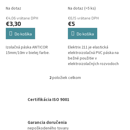
k
Elektromateriál
Elektromateriál
t
Na dotaz
Na dotaz
(>5 ks)
o
€4,06 vrátane DPH
€6,15 vrátane DPH
v
€3,30
€5
Do košíka
Do košíka
Izolačná páska ANTICOR
Elektrix 211 je elastická
15mm/10m v bielej farbe.
elektroizolačná PVC páska na
bežné použitie v
elektroizolačných rozvodoch
NN.
2
položiek celkom
O
v
l
á
Certifikácia ISO 9001
d
a
c
i
Garancia doručenia
e
nepoškodeného tovaru
p