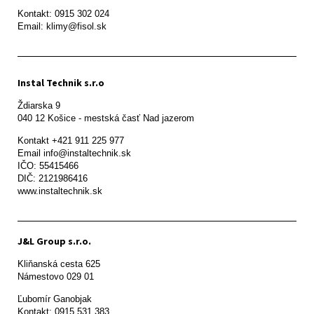
Kontakt: 0915 302 024

Email: klimy@fisol.sk
Instal Technik s.r.o
Ždiarska 9

Kontakt +421 911 225 977

Email info@instaltechnik.sk

IČO: 55415466

DIČ: 2121986416

www.instaltechnik.sk
J&L Group s.r.o.
Kliňanská cesta 625

Námestovo 029 01 
Ľubomír Ganobjak

Kontakt: 0915 531 383
