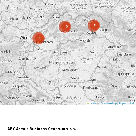
7
12
7
Leaflet
|
©
OpenStreetMap
|
Shoptet doplnek
ABC Armus Business Centrum s.r.o.