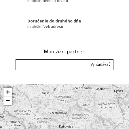
nepoškodeného tovaru
p
r
v
k
Doručenie do druhého dňa
y
na akúkoľvek adresu
v
ý
p
i
Montážni partneri
s
u
+
−