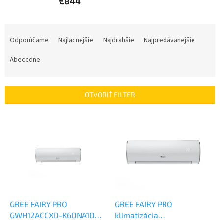
€844
R
a
Odporúčame
Najlacnejšie
Najdrahšie
Najpredávanejšie
d
e
Abecedne
n
i
e
OTVORIŤ FILTER
p
r
V
o
ý
d
p
u
i
k
s
t
p
o
r
v
o
d
GREE FAIRY PRO
GREE FAIRY PRO
u
GWH12ACCXD-K6DNA1D
klimatizácia