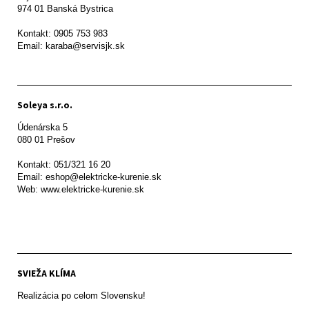
974 01 Banská Bystrica

Kontakt: 0905 753 983

Email: karaba@servisjk.sk 
Soleya s.r.o.
Údenárska 5

080 01 Prešov  

Kontakt: 051/321 16 20

Email: eshop@elektricke-kurenie.sk

Web: www.elektricke-kurenie.sk

SVIEŽA KLÍMA
Realizácia po celom Slovensku!
