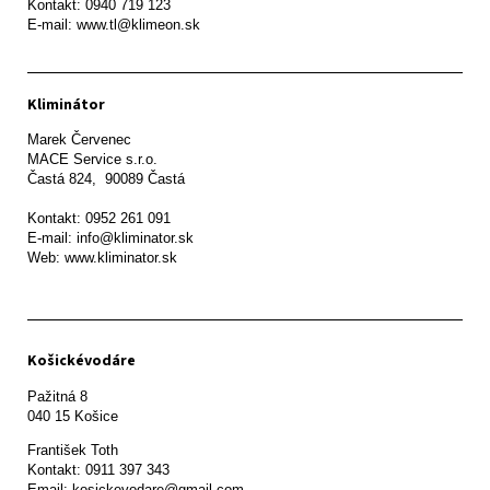
Kontakt: 0940 719 123

E-mail: www.tl@klimeon.sk
Kliminátor
Marek Červenec

MACE Service s.r.o.

Častá 824,  90089 Častá

Kontakt: 0952 261 091

E-mail: info@kliminator.sk

Web: www.kliminator.sk
Košickévodáre
Pažitná 8

František Toth 

Kontakt: 0911 397 343

Email: kosickevodare@gmail.com