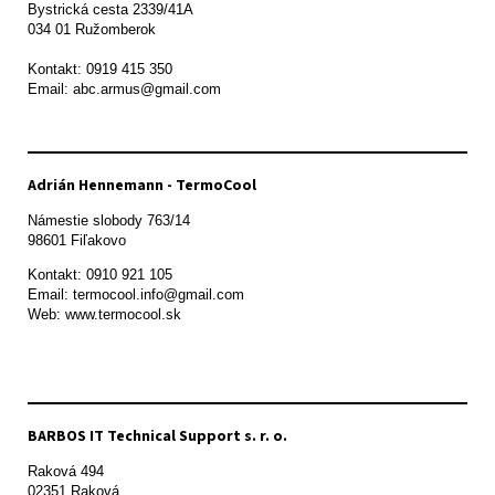
Bystrická cesta 2339/41A   

034 01 Ružomberok

Kontakt: 0919 415 350

Adrián Hennemann - TermoCool
Námestie slobody 763/14

98601 Fiľakovo
Kontakt: 0910 921 105

Email: termocool.info@gmail.com

Web: www.termocool.sk

BARBOS IT Technical Support s. r. o.
Raková 494

02351 Raková 
