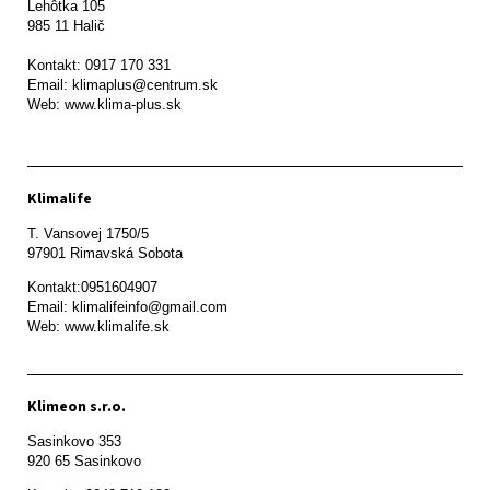
Lehôtka 105

985 11 Halič

Kontakt: 0917 170 331

Email: klimaplus@centrum.sk

Klimalife
T. Vansovej 1750/5 

97901 Rimavská Sobota 
Kontakt:0951604907

Email: klimalifeinfo@gmail.com 

Web: www.klimalife.sk 
Klimeon s.r.o.
Sasinkovo 353

920 65 Sasinkovo