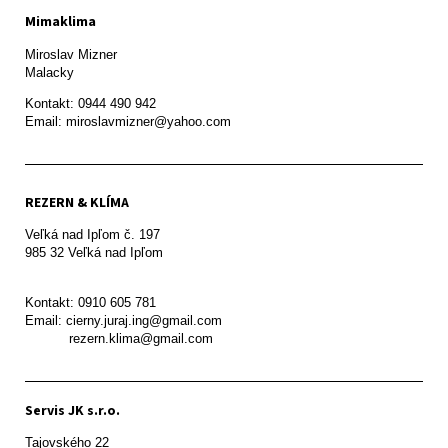
Mimaklima
Miroslav Mizner

Malacky
Kontakt: 0944 490 942

REZERN & KLÍMA
Veľká nad Ipľom č. 197

985 32 Veľká nad Ipľom

Kontakt: 0910 605 781

Email: cierny.juraj.ing@gmail.com

           rezern.klima@gmail.com
Servis JK s.r.o.
Tajovského 22
