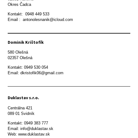
Okres Čadca
Kontakt:  0948 449 533

Email :  antonolesnanik@icloud.com
Dominik Krištofík
580 Olešná

Kontakt: 0949 530 054

Email: dkristofik06@gmail.com
Duklastav s.r.o.
Centrálna 421

089 01 Svidník
Kontakt: 0949 383 777

Email: info@duklastav.sk

Web: www.duklastav.sk