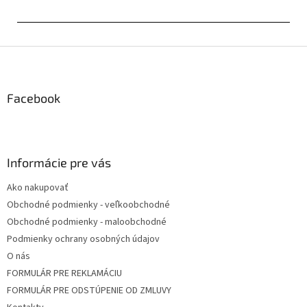
Z
á
p
ä
Facebook
t
i
e
Informácie pre vás
Ako nakupovať
Obchodné podmienky - veľkoobchodné
Obchodné podmienky - maloobchodné
Podmienky ochrany osobných údajov
O nás
FORMULÁR PRE REKLAMÁCIU
FORMULÁR PRE ODSTÚPENIE OD ZMLUVY