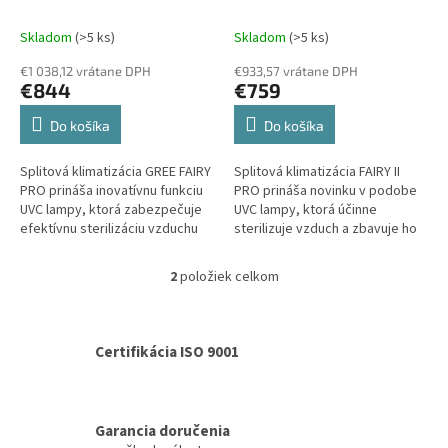
k
3,5 kW
Set vonkajšia a
GWH09ACCXB-K6DNA1G
t
vnútorná jednotka
2,5 kW
Set vonkajšia a
Skladom
(>5 ks)
Skladom
(>5 ks)
o
vnútorná jednotka
€1 038,12 vrátane DPH
€933,57 vrátane DPH
v
€844
€759
Do košíka
Do košíka
Splitová klimatizácia GREE FAIRY
Splitová klimatizácia FAIRY II
PRO prináša inovatívnu funkciu
PRO prináša novinku v podobe
UVC lampy, ktorá zabezpečuje
UVC lampy, ktorá účinne
efektívnu sterilizáciu vzduchu
sterilizuje vzduch a zbavuje ho
od vírusov a iných patogénov.
vírusov či iných škodlivých
Zároveň si zachováva...
mikroorganizmov. Zároveň si...
2
položiek celkom
O
v
l
á
Certifikácia ISO 9001
d
a
c
i
Garancia doručenia
e