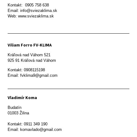
Kontakt:  0905 758 638

Email: info@sviezaklima.sk

Web: www.sviezaklima.sk
Viliam Forro FV-KLIMA
Kráľová nad Váhom 521

Kontakt: 0908115198

Email: fvklima9@gmail.com
Vladimír Koma
Budatín 

01003 Žilina

Kontakt: 0911 349 190
