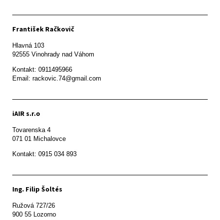
František Račkovič
Hlavná 103

92555 Vinohrady nad Váhom
Kontakt: 0911495966

Email: rackovic.74@gmail.com
iAIR s.r.o
Tovarenska 4

071 01 Michalovce 
Ing. Filip Šoltés
Ružová 727/26

900 55 Lozorno