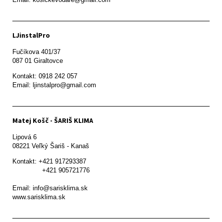
LJinstalPro
Fučíkova 401/37

087 01 Giraltovce
Kontakt: 0918 242 057

Email: ljinstalpro@gmail.com
Matej Košč - ŠARIŠ KLIMA
Lipová 6

08221 Veľký Šariš - Kanaš 
Kontakt: +421 917293387

               +421 905721776

Email: info@sarisklima.sk

www.sarisklima.sk