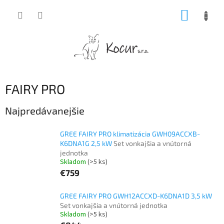
Prejsť
NÁKUP
na
obsah
KOŠÍK
FAIRY PRO
Najpredávanejšie
GREE FAIRY PRO klimatizácia GWH09ACCXB-
K6DNA1G 2,5 kW
Set vonkajšia a vnútorná
jednotka
Skladom
(>5 ks)
€759
GREE FAIRY PRO GWH12ACCXD-K6DNA1D 3,5 kW
Set vonkajšia a vnútorná jednotka
Skladom
(>5 ks)