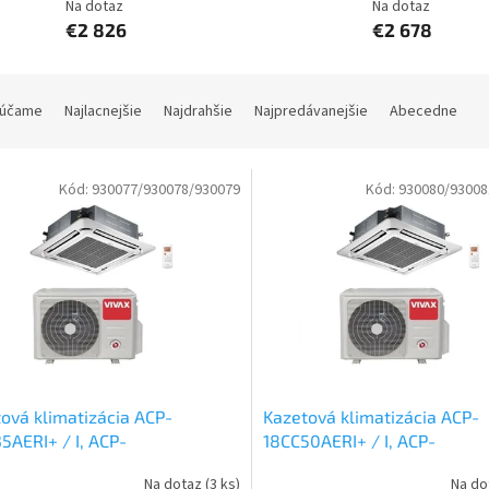
Na dotaz
Na dotaz
€2 826
€2 678
účame
Najlacnejšie
Najdrahšie
Najpredávanejšie
Abecedne
Kód:
930077/930078/930079
Kód:
930080/93008
ová klimatizácia ACP-
Kazetová klimatizácia ACP-
5AERI+ / I, ACP-
18CC50AERI+ / I, ACP-
C35AERI, ACP-12CC35AERI / P-
18LCAC50AERI, ACP-18CC50A
Na dotaz
(3 ks)
Na do
kw
Set vonkajšia a vnútorná
P-5 kw
Set vonkajšia a vnút