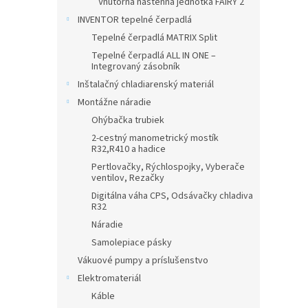
Vnútorná nástenná jednotka FAIRY 2
INVENTOR tepelné čerpadlá
Tepelné čerpadlá MATRIX Split
Tepelné čerpadlá ALL IN ONE –
Integrovaný zásobník
Inštalačný chladiarenský materiál
Montážne náradie
Ohýbačka trubiek
2-cestný manometrický mostík
R32,R410 a hadice
Pertlovačky, Rýchlospojky, Vyberače
ventilov, Rezačky
Digitálna váha CPS, Odsávačky chladiva
R32
Náradie
Samolepiace pásky
Vákuové pumpy a príslušenstvo
Elektromateriál
Káble