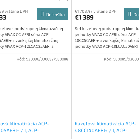
tka
jednotka
,59 vrátane DPH
€1 708,47 vrátane DPH
Do košíka
Do
33
€1 389
zetovej podstropnej klimatizačnej
Set kazetovej podstropnej klimati
ky VIVAX CC-AERI séria ACP-
jednotky VIVAX CC-AERI séria ACP-
AERI+ a vonkajšej klimatizačnej
18CC50AERI+ a vonkajšej klimatiza
ky VIVAX ACP-12LCAC35AERI s
jednotky VIVAX ACP-18LCAC50AERI 
m 3,5 kW.
výkonom 5 kW.
Kód:
930086/930087/930088
Kód:
930089/93009
ová klimatizácia ACP-
Kazetová klimatizácia ACP-
05AERI+ / I, ACP-
48CC140AERI+ / I, ACP-
AC105AERI, ACP-36CC105AERI
48LCAC140AERI, ACP-48CC1