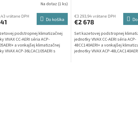
Na dotaz
(1 ks)
0,5 kw
Set vonkajšia a
/ P-14 kw
Set vonkajšia a vn
rná jednotka
jednotka
,43 vrátane DPH
€3 293,94 vrátane DPH
Do košíka
Do
241
€2 678
zetovej podstropnej klimatizačnej
Set kazetovej podstropnej klimati
ky VIVAX CC-AERI séria ACP-
jednotky VIVAX CC-AERI séria ACP-
5AERI+ a vonkajšej klimatizačnej
48CC140AERI+ a vonkajšej klimatiz
ky VIVAX ACP-36LCAC105AERI s
jednotky VIVAX ACP-48LCAC140AER
om 10,5 kW.
výkonom 14 kW.
O
v
l
á
d
a
c
i
e
p
r
v