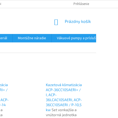
CHODNÉ PODMIENKY - MALOOBCHODNÉ
PODMIENKY OCHRANY OSOBNÝC
Prihlásenie
NÁKUPNÝ
Prázdny košík
KOŠÍK
eriál
Montážne náradie
Vákuové pumpy a príslušenstvo
zácia
Kazetová klimatizácia
I+ /
ACP-36CC105AERI+ /
I, ACP-
 ACP-
36LCAC105AERI, ACP-
P-14
36CC105AERI / P-10,5
 a
kw
Set vonkajšia a
ka
vnútorná jednotka