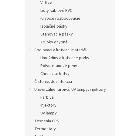
Vidlice
Lišty káblové PVC
Krabice rozbočovacie
Izolačné pásky
Sťahovacie pásky
Trubky ohybné
Spojovací a kotviaci materiál
Hmoždiny a kotviace prvky
Polyuretánové peny
Chemické kotvy
Čistenie/dezinfekcia
Univerzálne farbivá, UV lampy, injektory
Farbivá
Injektory
UV lampy
Tesnenia CPS
Termostaty