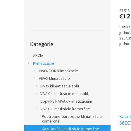
v
jedno
€1 516
€1 2
Set ka
jednot
12CC35
Preskočiť
Kategórie
jednot
kategórie
výkono
AKCIA
Klimatizácie
INVENTOR klimatizácie
VIVAX klimatizácie
Vivax klimatizácie split
VIVAX klimatizácie multisplit
Doplnky k VIVAX klimatizáciám
VIVAX klimatizácie komerčné
Kazet
Postropno-parapetné klimatizácie
komerčné
36CC1
Kazetové klimatizácie komerčné
36LC