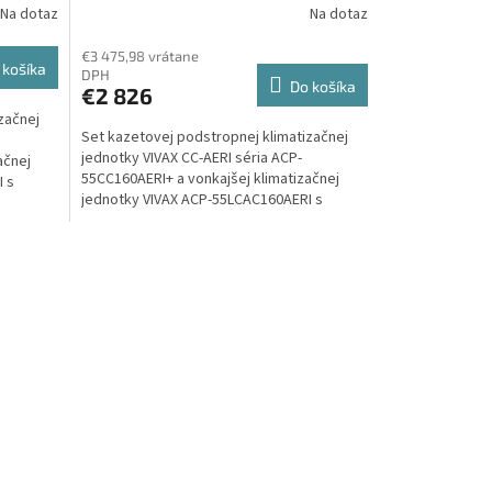
Na dotaz
Na dotaz
útorná
P-16 kw
Set vonkajšia a vnútorná
jednotka
€3 475,98 vrátane
 košíka
DPH
Do košíka
€2 826
začnej
Set kazetovej podstropnej klimatizačnej
jednotky VIVAX CC-AERI séria ACP-
ačnej
55CC160AERI+ a vonkajšej klimatizačnej
I s
jednotky VIVAX ACP-55LCAC160AERI s
výkonom 16 kW.