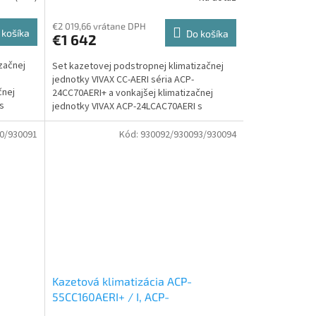
P-7 kw
Set vonkajšia a vnútorná
jednotka
€2 019,66 vrátane DPH
 košíka
Do košíka
€1 642
začnej
Set kazetovej podstropnej klimatizačnej
jednotky VIVAX CC-AERI séria ACP-
čnej
24CC70AERI+ a vonkajšej klimatizačnej
s
jednotky VIVAX ACP-24LCAC70AERI s
výkonom 7 kW.
0/930091
Kód:
930092/930093/930094
Kazetová klimatizácia ACP-
55CC160AERI+ / I, ACP-
40AERI
55LCAC160AERI, ACP-55CC160AERI /