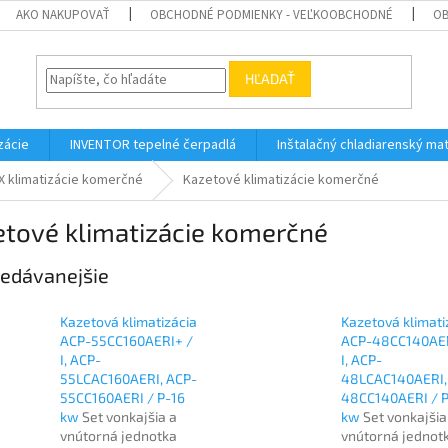
AKO NAKUPOVAŤ
OBCHODNÉ PODMIENKY - VEĽKOOBCHODNÉ
OB
HĽADAŤ
zácie
INVENTOR tepelné čerpadlá
Inštalačný chladiarenský mat
X klimatizácie komerčné
Kazetové klimatizácie komerčné
etové klimatizácie komerčné
edávanejšie
Kazetová klimatizácia
Kazetová klimati
ACP-55CC160AERI+ /
ACP-48CC140AER
I, ACP-
I, ACP-
55LCAC160AERI, ACP-
48LCAC140AERI,
55CC160AERI / P-16
48CC140AERI / 
kw
Set vonkajšia a
kw
Set vonkajšia
vnútorná jednotka
vnútorná jednot