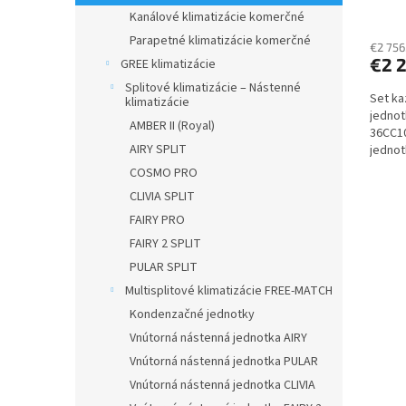
/ P-1
Kanálové klimatizácie komerčné
vnúto
Parapetné klimatizácie komerčné
€2 756
€2 
GREE klimatizácie
Splitové klimatizácie – Nástenné
Set ka
klimatizácie
jednot
AMBER II (Royal)
36CC10
AIRY SPLIT
jednot
výkon
COSMO PRO
CLIVIA SPLIT
FAIRY PRO
FAIRY 2 SPLIT
PULAR SPLIT
Multisplitové klimatizácie FREE-MATCH
Kondenzačné jednotky
Vnútorná nástenná jednotka AIRY
Vnútorná nástenná jednotka PULAR
Vnútorná nástenná jednotka CLIVIA