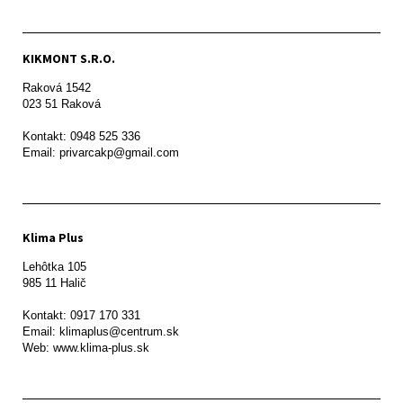
KIKMONT S.R.O.
Raková 1542

023 51 Raková 

Kontakt: 0948 525 336

Email: privarcakp@gmail.com
Klima Plus
Lehôtka 105

985 11 Halič

Kontakt: 0917 170 331

Email: klimaplus@centrum.sk
