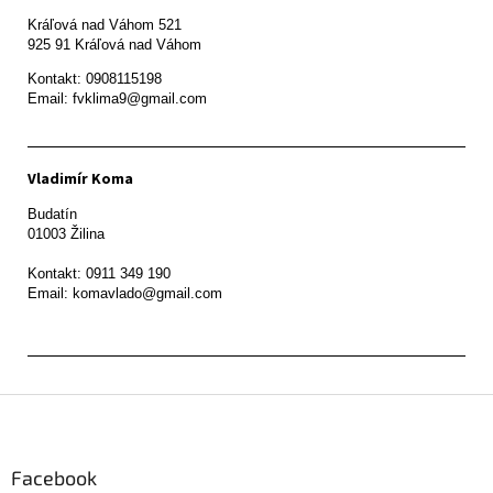
Kráľová nad Váhom 521

Kontakt: 0908115198

Email: fvklima9@gmail.com
Vladimír Koma
Budatín 

01003 Žilina

Kontakt: 0911 349 190

Z
á
p
ä
Facebook