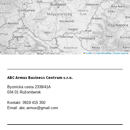
Leaflet
|
©
OpenStreetMap
|
Shoptet doplnek
ABC Armus Business Centrum s.r.o.
Bystrická cesta 2339/41A   

034 01 Ružomberok

Kontakt: 0919 415 350
