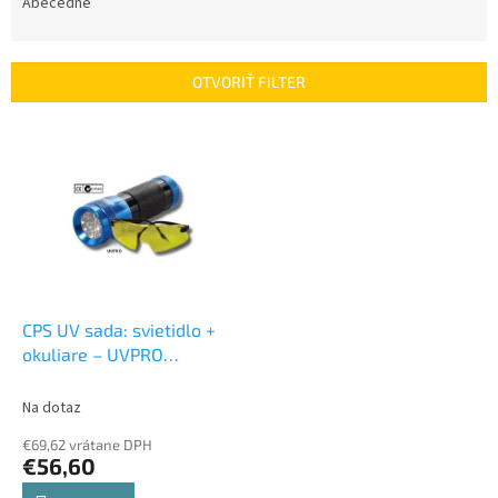
e
Abecedne
n
i
e
OTVORIŤ FILTER
p
r
V
o
ý
d
p
u
i
k
s
t
p
o
r
v
o
d
CPS UV sada: svietidlo +
u
okuliare – UVPRO
k
Univerzálne farbivá, UV
t
lampy, injektory
Na dotaz
o
€69,62 vrátane DPH
v
€56,60