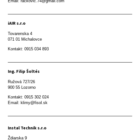
Email: rackovic.74@gmail.com
iAIR s.r.o
Tovarenska 4

071 01 Michalovce 
Ing. Filip Šoltés
Ružová 727/26

900 55 Lozorno
Kontakt: 0915 302 024

Email: klimy@fisol.sk
Instal Technik s.r.o
Ždiarska 9
