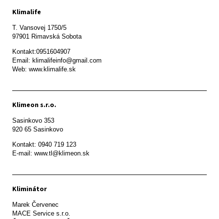
Klimalife
T. Vansovej 1750/5 

97901 Rimavská Sobota 
Kontakt:0951604907

Email: klimalifeinfo@gmail.com 

Web: www.klimalife.sk 
Klimeon s.r.o.
Sasinkovo 353

920 65 Sasinkovo
Kontakt: 0940 719 123

E-mail: www.tl@klimeon.sk
Kliminátor
Marek Červenec

MACE Service s.r.o.
