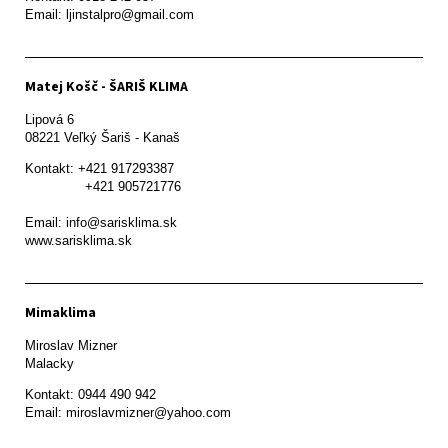
Email: ljinstalpro@gmail.com
Matej Košč - ŠARIŠ KLIMA
Lipová 6

08221 Veľký Šariš - Kanaš 
Kontakt: +421 917293387

               +421 905721776

Email: info@sarisklima.sk

www.sarisklima.sk
Mimaklima
Miroslav Mizner

Malacky
Kontakt: 0944 490 942
