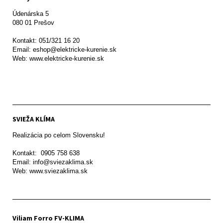
Údenárska 5

080 01 Prešov  

Kontakt: 051/321 16 20

Email: eshop@elektricke-kurenie.sk

Web: www.elektricke-kurenie.sk

SVIEŽA KLÍMA
Realizácia po celom Slovensku!

Kontakt:  0905 758 638

Email: info@sviezaklima.sk

Web: www.sviezaklima.sk
Viliam Forro FV-KLIMA