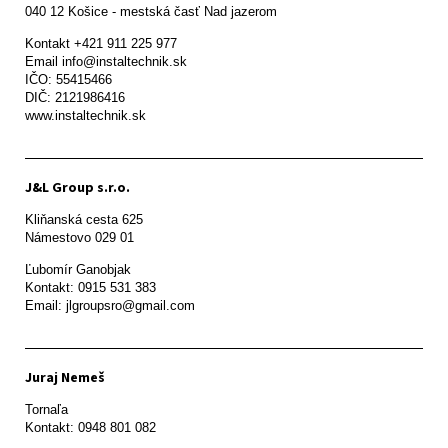
Kontakt +421 911 225 977

Email info@instaltechnik.sk

IČO: 55415466

DIČ: 2121986416

www.instaltechnik.sk
J&L Group s.r.o.
Kliňanská cesta 625

Námestovo 029 01 
Ľubomír Ganobjak

Kontakt: 0915 531 383

Email: jlgroupsro@gmail.com
Juraj Nemeš
Tornaľa

Kontakt: 0948 801 082