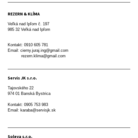
REZERN & KLÍMA
Veľká nad Ipľom č. 197

985 32 Veľká nad Ipľom

Kontakt: 0910 605 781

Email: cierny.juraj.ing@gmail.com

           rezern.klima@gmail.com
Servis JK s.r.o.
Tajovského 22

974 01 Banská Bystrica

Kontakt: 0905 753 983

Email: karaba@servisjk.sk 
Soleya s.r.o.