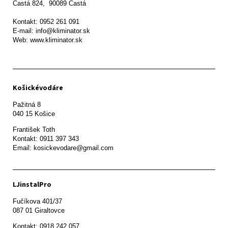
Častá 824,  90089 Častá

Kontakt: 0952 261 091

E-mail: info@kliminator.sk

Web: www.kliminator.sk
Košickévodáre
Pažitná 8

František Toth 

Kontakt: 0911 397 343

Email: kosickevodare@gmail.com
LJinstalPro
Fučíkova 401/37

087 01 Giraltovce
Kontakt: 0918 242 057
