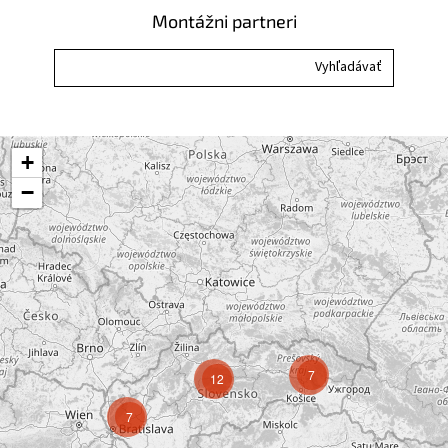
i
Montážni partneri
s
u
+
−
7
12
7