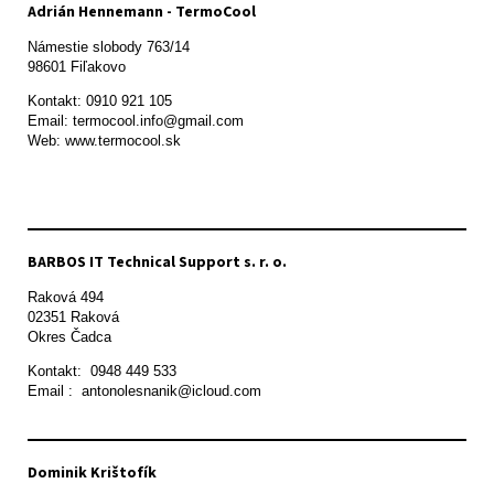
Adrián Hennemann - TermoCool
Námestie slobody 763/14

98601 Fiľakovo
Kontakt: 0910 921 105

Email: termocool.info@gmail.com

Web: www.termocool.sk

BARBOS IT Technical Support s. r. o.
Raková 494

02351 Raková 

Okres Čadca
Kontakt:  0948 449 533

Email :  antonolesnanik@icloud.com
Dominik Krištofík