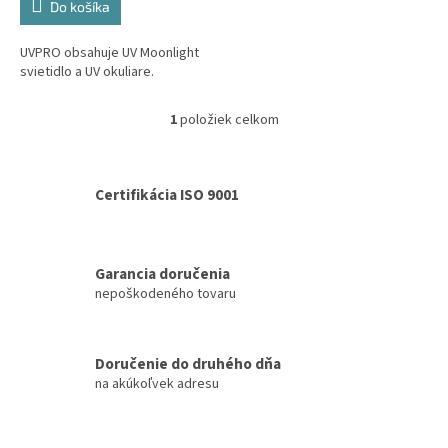
Do košíka
UVPRO obsahuje UV Moonlight
svietidlo a UV okuliare.
1
položiek celkom
O
v
l
á
Certifikácia ISO 9001
d
a
c
i
Garancia doručenia
e
nepoškodeného tovaru
p
r
v
k
Doručenie do druhého dňa
y
na akúkoľvek adresu
v
ý
p