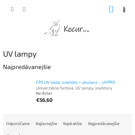
Prejsť
NÁKUP
na
obsah
KOŠÍK
UV lampy
Najpredávanejšie
CPS UV sada: svietidlo + okuliare – UVPRO
Univerzálne farbivá, UV lampy, injektory
Na dotaz
€56,60
R
a
Odporúčame
Najlacnejšie
Najdrahšie
Najpredávanejšie
d