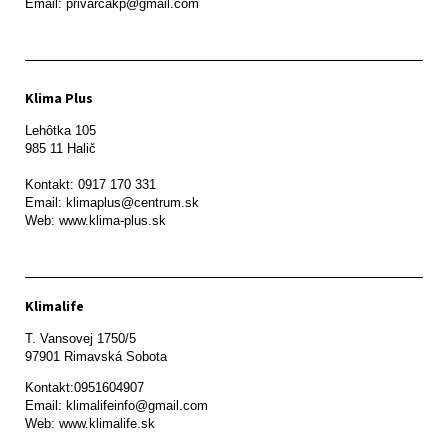
Email: privarcakp@gmail.com
Klima Plus
Lehôtka 105

985 11 Halič

Kontakt: 0917 170 331

Email: klimaplus@centrum.sk

Klimalife
T. Vansovej 1750/5 

97901 Rimavská Sobota 
Kontakt:0951604907

Email: klimalifeinfo@gmail.com 

Web: www.klimalife.sk 