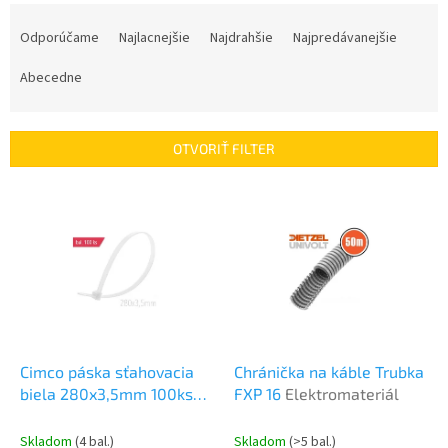
R
a
Odporúčame
Najlacnejšie
Najdrahšie
Najpredávanejšie
d
e
Abecedne
n
i
e
OTVORIŤ FILTER
p
r
V
o
ý
d
p
u
i
k
s
t
p
o
r
v
o
d
Cimco páska sťahovacia
Chránička na káble Trubka
u
biela 280x3,5mm 100ks
FXP 16
Elektromateriál
k
Elektromateriál
t
Skladom
(4 bal.)
Skladom
(>5 bal.)