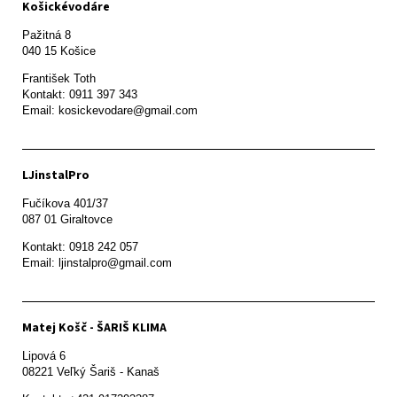
Košickévodáre
Pažitná 8

František Toth 

Kontakt: 0911 397 343

Email: kosickevodare@gmail.com
LJinstalPro
Fučíkova 401/37

087 01 Giraltovce
Kontakt: 0918 242 057

Email: ljinstalpro@gmail.com
Matej Košč - ŠARIŠ KLIMA
Lipová 6

08221 Veľký Šariš - Kanaš 