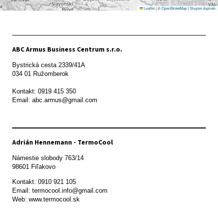
Leaflet
|
©
OpenStreetMap
|
Shoptet doplnek
ABC Armus Business Centrum s.r.o.
Bystrická cesta 2339/41A   

034 01 Ružomberok

Kontakt: 0919 415 350

Adrián Hennemann - TermoCool
Námestie slobody 763/14

98601 Fiľakovo
Kontakt: 0910 921 105

Email: termocool.info@gmail.com

Web: www.termocool.sk
