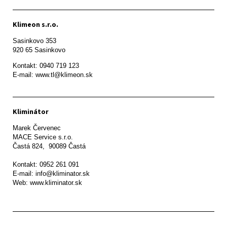
Klimeon s.r.o.
Sasinkovo 353

920 65 Sasinkovo
Kontakt: 0940 719 123

E-mail: www.tl@klimeon.sk
Kliminátor
Marek Červenec

MACE Service s.r.o.

Častá 824,  90089 Častá

Kontakt: 0952 261 091

E-mail: info@kliminator.sk

Web: www.kliminator.sk