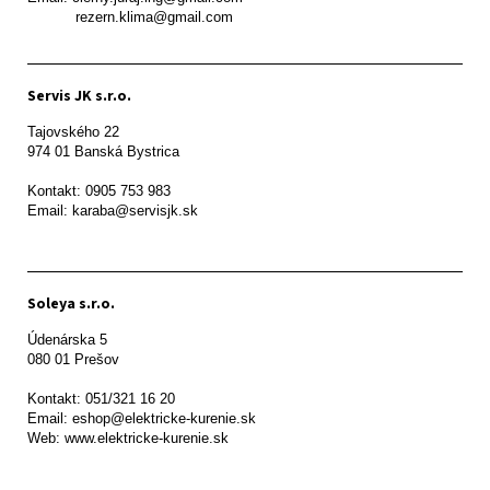
           rezern.klima@gmail.com
Servis JK s.r.o.
Tajovského 22

974 01 Banská Bystrica

Kontakt: 0905 753 983

Email: karaba@servisjk.sk 
Soleya s.r.o.
Údenárska 5

080 01 Prešov  

Kontakt: 051/321 16 20

Email: eshop@elektricke-kurenie.sk

Web: www.elektricke-kurenie.sk
