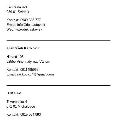
Centrálna 421

089 01 Svidník
Kontakt: 0949 383 777

Email: info@duklastav.sk

Web: www.duklastav.sk
František Račkovič
Hlavná 103

92555 Vinohrady nad Váhom
Kontakt: 0911495966

Email: rackovic.74@gmail.com
iAIR s.r.o
Tovarenska 4

071 01 Michalovce 