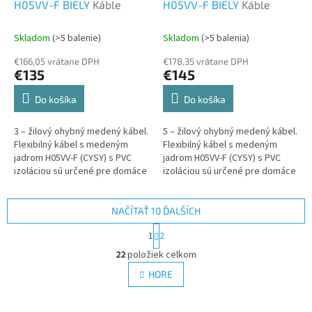
H05VV-F BIELY
Káble
H05VV-F BIELY
Káble
Skladom
(>5 balenie)
Skladom
(>5 balenia)
€166,05 vrátane DPH
€178,35 vrátane DPH
€135
€145
Do košíka
Do košíka
3 – žilový ohybný medený kábel.
5 – žilový ohybný medený kábel.
Flexibilný kábel s medeným
Flexibilný kábel s medeným
jadrom H05VV-F (CYSY) s PVC
jadrom H05VV-F (CYSY) s PVC
izoláciou sú určené pre domáce
izoláciou sú určené pre domáce
prístroje a kancelársku techniku
prístroje a kancelársku techniku
alebo pre...
alebo pre kuchynské...
NAČÍTAŤ 10 ĎALŠÍCH
S
1
2
t
O
r
22
položiek celkom
v
á
l
HORE
n
á
k
d
o
v