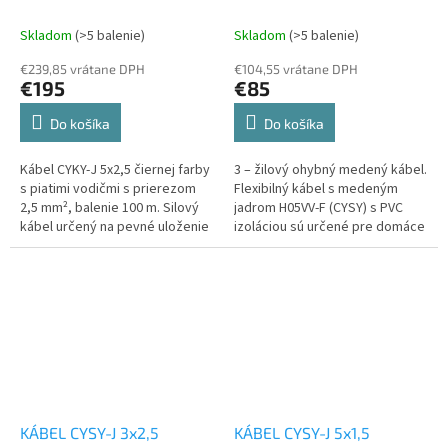
Skladom
(>5 balenie)
Skladom
(>5 balenie)
€239,85 vrátane DPH
€104,55 vrátane DPH
€195
€85
Do košíka
Do košíka
Kábel CYKY-J 5x2,5 čiernej farby
3 – žilový ohybný medený kábel.
s piatimi vodičmi s prierezom
Flexibilný kábel s medeným
2,5 mm², balenie 100 m. Silový
jadrom H05VV-F (CYSY) s PVC
kábel určený na pevné uloženie
izoláciou sú určené pre domáce
v interiéri aj exteriéri.
prístroje a kancelársku techniku
alebo pre...
KÁBEL CYSY-J 3x2,5
KÁBEL CYSY-J 5x1,5