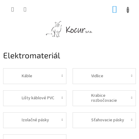
Prejsť
NÁKUP
na
obsah
KOŠÍK
Elektromateriál
Káble
Vidlice
Krabice
Lišty káblové PVC
rozbočovacie
Izolačné pásky
Sťahovacie pásky