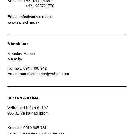
Kontakt: +421 917293387

               +421 905721776

Email: info@sarisklima.sk

www.sarisklima.sk
Mimaklima
Miroslav Mizner

Malacky
Kontakt: 0944 490 942

REZERN & KLÍMA
Veľká nad Ipľom č. 197

985 32 Veľká nad Ipľom

Kontakt: 0910 605 781

Email: cierny.juraj.ing@gmail.com
