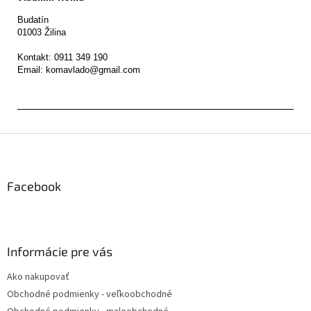
Budatín 

01003 Žilina

Kontakt: 0911 349 190

Z
á
p
ä
Facebook
t
i
e
Informácie pre vás
Ako nakupovať
Obchodné podmienky - veľkoobchodné