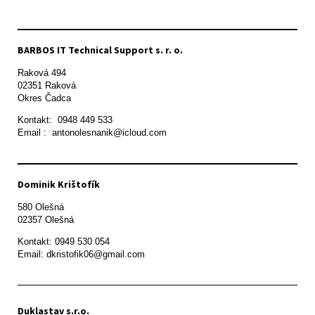
BARBOS IT Technical Support s. r. o.
Raková 494

02351 Raková 

Okres Čadca
Kontakt:  0948 449 533

Email :  antonolesnanik@icloud.com
Dominik Krištofík
580 Olešná

Kontakt: 0949 530 054

Email: dkristofik06@gmail.com
Duklastav s.r.o.