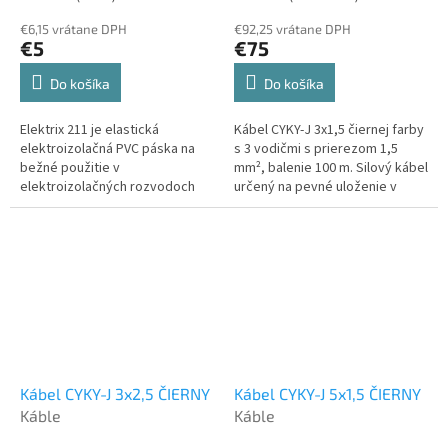
€6,15 vrátane DPH
€92,25 vrátane DPH
€5
€75
Do košíka
Do košíka
Elektrix 211 je elastická
Kábel CYKY-J 3x1,5 čiernej farby
elektroizolačná PVC páska na
s 3 vodičmi s prierezom 1,5
bežné použitie v
mm², balenie 100 m. Silový kábel
elektroizolačných rozvodoch
určený na pevné uloženie v
NN.
interiéri aj exteriéri.
Kábel CYKY-J 3x2,5 ČIERNY
Kábel CYKY-J 5x1,5 ČIERNY
Káble
Káble