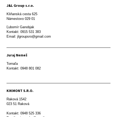
J&L Group s.r.o.
Kliňanská cesta 625

Námestovo 029 01 
Ľubomír Ganobjak

Kontakt: 0915 531 383

Email: jlgroupsro@gmail.com
Juraj Nemeš
Tornaľa

Kontakt: 0948 801 082
KIKMONT S.R.O.
Raková 1542

023 51 Raková 

Kontakt: 0948 525 336
