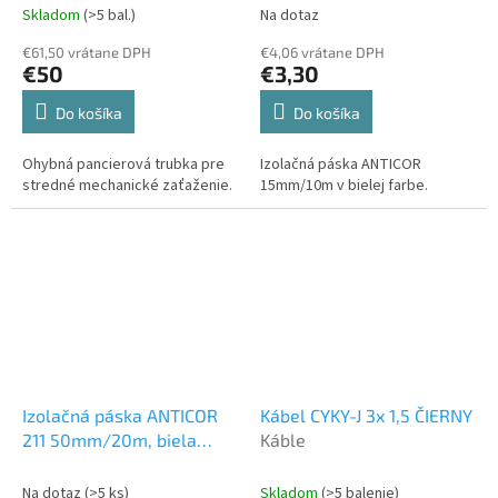
Skladom
(>5 bal.)
Na dotaz
€61,50 vrátane DPH
€4,06 vrátane DPH
€50
€3,30
Do košíka
Do košíka
Ohybná pancierová trubka pre
Izolačná páska ANTICOR
stredné mechanické zaťaženie.
15mm/10m v bielej farbe.
Izolačná páska ANTICOR
Kábel CYKY-J 3x 1,5 ČIERNY
211 50mm/20m, biela
Káble
Elektromateriál
Na dotaz
(>5 ks)
Skladom
(>5 balenie)