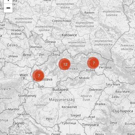
−
7
12
7