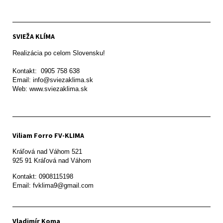
SVIEŽA KLÍMA
Realizácia po celom Slovensku!

Kontakt:  0905 758 638

Email: info@sviezaklima.sk

Web: www.sviezaklima.sk
Viliam Forro FV-KLIMA
Kráľová nad Váhom 521

Kontakt: 0908115198

Email: fvklima9@gmail.com
Vladimír Koma