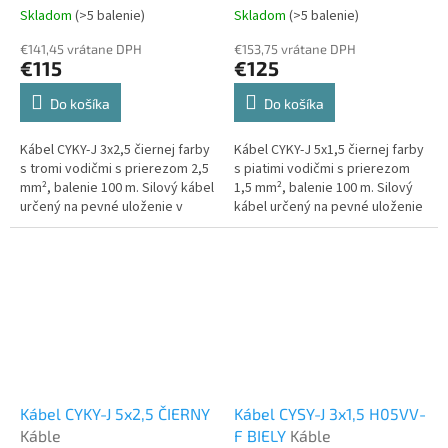
Skladom
(>5 balenie)
Skladom
(>5 balenie)
€141,45 vrátane DPH
€153,75 vrátane DPH
€115
€125
Do košíka
Do košíka
Kábel CYKY-J 3x2,5 čiernej farby
Kábel CYKY-J 5x1,5 čiernej farby
s tromi vodičmi s prierezom 2,5
s piatimi vodičmi s prierezom
mm², balenie 100 m. Silový kábel
1,5 mm², balenie 100 m. Silový
určený na pevné uloženie v
kábel určený na pevné uloženie
interiéri aj exteriéri.
v interiéri aj exteriéri.
Kábel CYKY-J 5x2,5 ČIERNY
Kábel CYSY-J 3x1,5 H05VV-
Káble
F BIELY
Káble