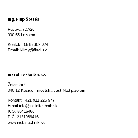
Ing. Filip Šoltés
Ružová 727/26

900 55 Lozorno
Kontakt: 0915 302 024

Email: klimy@fisol.sk
Instal Technik s.r.o
Ždiarska 9

Kontakt +421 911 225 977

Email info@instaltechnik.sk

IČO: 55415466

DIČ: 2121986416

www.instaltechnik.sk