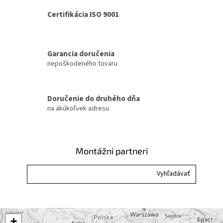
a
a
c
Certifikácia ISO 9001
n
i
i
e
e
p
r
Garancia doručenia
v
nepoškodeného tovaru
k
y
v
ý
Doručenie do druhého dňa
p
na akúkoľvek adresu
i
s
u
Montážni partneri
+