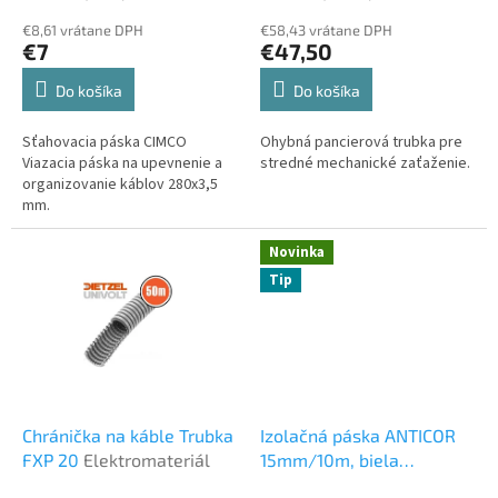
o
€8,61 vrátane DPH
€58,43 vrátane DPH
v
€7
€47,50
Do košíka
Do košíka
Sťahovacia páska CIMCO
Ohybná pancierová trubka pre
Viazacia páska na upevnenie a
stredné mechanické zaťaženie.
organizovanie káblov 280x3,5
mm.
Novinka
Tip
Chránička na káble Trubka
Izolačná páska ANTICOR
FXP 20
Elektromateriál
15mm/10m, biela
Elektromateriál