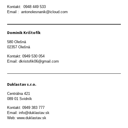
Kontakt:  0948 449 533

Email :  antonolesnanik@icloud.com
Dominik Krištofík
580 Olešná

Kontakt: 0949 530 054

Email: dkristofik06@gmail.com
Duklastav s.r.o.
Centrálna 421

089 01 Svidník
Kontakt: 0949 383 777

Email: info@duklastav.sk

Web: www.duklastav.sk