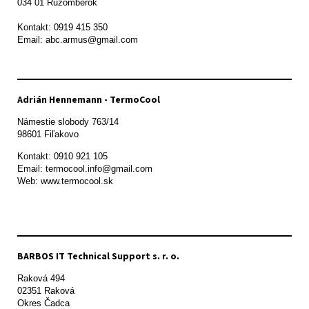
034 01 Ružomberok

Kontakt: 0919 415 350

Adrián Hennemann - TermoCool
Námestie slobody 763/14

98601 Fiľakovo
Kontakt: 0910 921 105

Email: termocool.info@gmail.com

Web: www.termocool.sk

BARBOS IT Technical Support s. r. o.
Raková 494

02351 Raková 

Okres Čadca