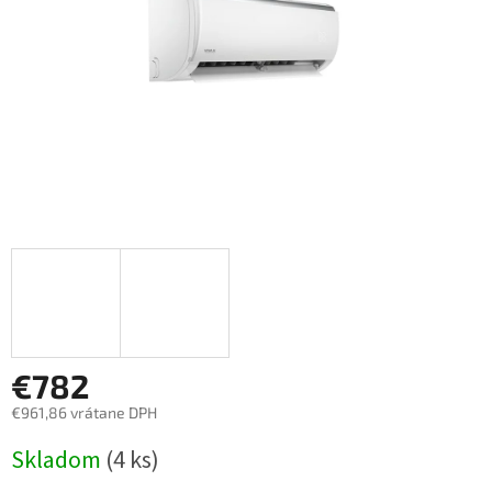
€782
€961,86 vrátane DPH
Jednotková
Skladom
(4 ks)
cena: