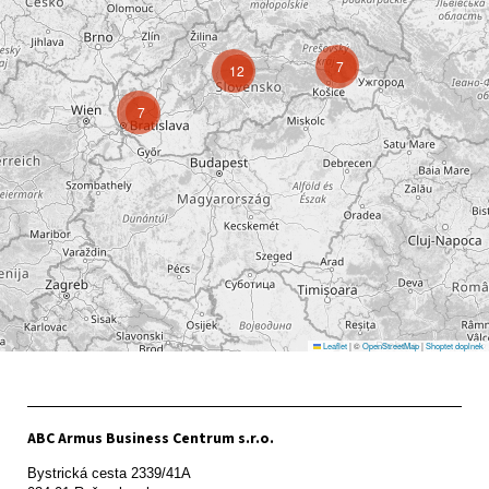
7
12
7
Leaflet
|
©
OpenStreetMap
|
Shoptet doplnek
ABC Armus Business Centrum s.r.o.
Bystrická cesta 2339/41A   
