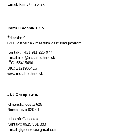
Email: klimy@fisol.sk
Instal Technik s.r.o
Ždiarska 9

Kontakt +421 911 225 977

Email info@instaltechnik.sk

IČO: 55415466

DIČ: 2121986416

www.instaltechnik.sk
J&L Group s.r.o.
Kliňanská cesta 625

Námestovo 029 01 
Ľubomír Ganobjak

Kontakt: 0915 531 383

Email: jlgroupsro@gmail.com