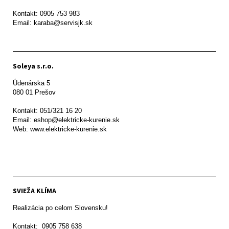
Kontakt: 0905 753 983

Email: karaba@servisjk.sk 
Soleya s.r.o.
Údenárska 5

080 01 Prešov  

Kontakt: 051/321 16 20

Email: eshop@elektricke-kurenie.sk

Web: www.elektricke-kurenie.sk

SVIEŽA KLÍMA
Realizácia po celom Slovensku!

Kontakt:  0905 758 638
