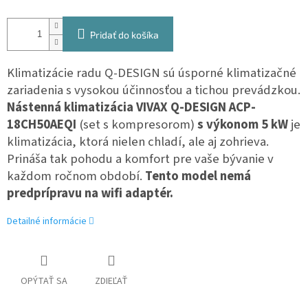
Pridať do košíka
Klimatizácie radu Q-DESIGN sú úsporné klimatizačné
zariadenia s vysokou účinnosťou a tichou prevádzkou.
Nástenná klimatizácia VIVAX Q-DESIGN
ACP-
18CH50AEQI
(set s kompresorom)
s výkonom 5 kW
je
klimatizácia, ktorá nielen chladí, ale aj zohrieva.
Prináša tak pohodu a komfort pre vaše bývanie v
každom ročnom období.
Tento model nemá
predprípravu na wifi adaptér.
Detailné informácie
OPÝTAŤ SA
ZDIEĽAŤ