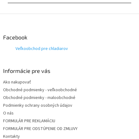
Z
á
p
ä
Facebook
t
Veľkoobchod pre chladiarov
i
e
Informácie pre vás
Ako nakupovať
Obchodné podmienky - veľkoobchodné
Obchodné podmienky - maloobchodné
Podmienky ochrany osobných údajov
O nás
FORMULÁR PRE REKLAMÁCIU
FORMULÁR PRE ODSTÚPENIE OD ZMLUVY
Kontakty