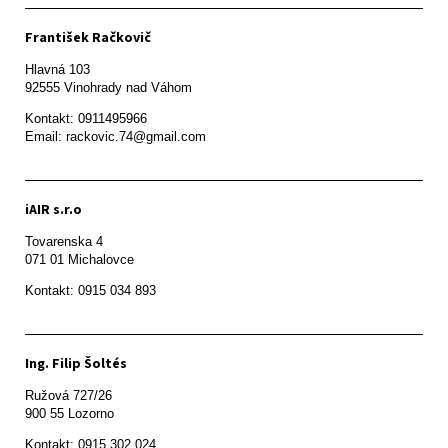
František Račkovič
Hlavná 103

92555 Vinohrady nad Váhom
Kontakt: 0911495966

Email: rackovic.74@gmail.com
iAIR s.r.o
Tovarenska 4

071 01 Michalovce 
Ing. Filip Šoltés
Ružová 727/26

900 55 Lozorno
Kontakt: 0915 302 024
