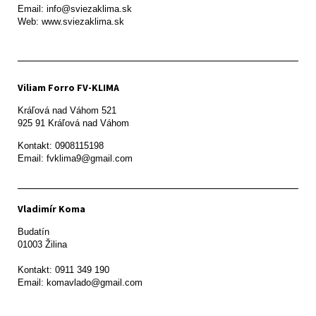
Email: info@sviezaklima.sk

Web: www.sviezaklima.sk
Viliam Forro FV-KLIMA
Kráľová nad Váhom 521

Kontakt: 0908115198

Email: fvklima9@gmail.com
Vladimír Koma
Budatín 

01003 Žilina

Kontakt: 0911 349 190
