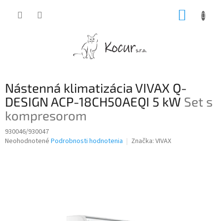
Prejsť
NÁKUP
na
obsah
KOŠÍK
Nástenná klimatizácia VIVAX Q-
DESIGN ACP-18CH50AEQI 5 kW
Set s
kompresorom
930046/930047
Priemerné
Neohodnotené
Podrobnosti hodnotenia
Značka:
VIVAX
hodnotenie
produktu
je
0,0
z
5
hviezdičiek.