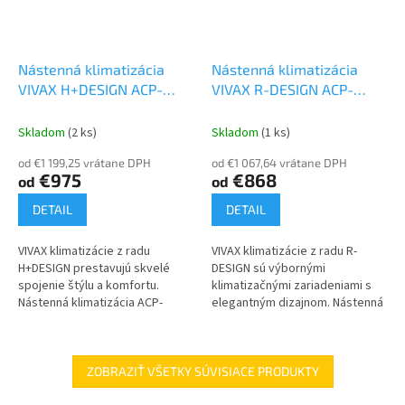
Nástenná klimatizácia
Nástenná klimatizácia
VIVAX H+DESIGN ACP-
VIVAX R-DESIGN ACP-
18CH50AEHI 5 kW
Set s
18CH50AERI 5 kW
Set s
kompresorom
kompresorom
Skladom
(2 ks)
Skladom
(1 ks)
od €1 199,25 vrátane DPH
od €1 067,64 vrátane DPH
€975
€868
od
od
DETAIL
DETAIL
VIVAX klimatizácie z radu
VIVAX klimatizácie z radu R-
H+DESIGN prestavujú skvelé
DESIGN sú výbornými
spojenie štýlu a komfortu.
klimatizačnými zariadeniami s
Nástenná klimatizácia ACP-
elegantným dizajnom. Nástenná
18CH50AEHI (set s
klimatizácia ACP-
kompresorom) s výkonom 5 kW
18CH50AERI (set s
je k dispozícii v rôznych...
kompresorom) s výkonom 5...
ZOBRAZIŤ VŠETKY SÚVISIACE PRODUKTY