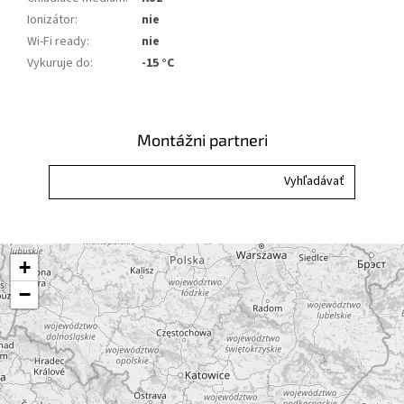
Ionizátor
:
nie
Wi-Fi ready
:
nie
Vykuruje do
:
-15 °C
Montážni partneri
+
−