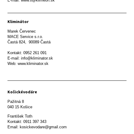
E-mail: www.tl@klimeon.sk
Kliminátor
Marek Červenec

MACE Service s.r.o.

Častá 824,  90089 Častá

Kontakt: 0952 261 091

E-mail: info@kliminator.sk

Web: www.kliminator.sk
Košickévodáre
Pažitná 8

František Toth 

Kontakt: 0911 397 343

Email: kosickevodare@gmail.com