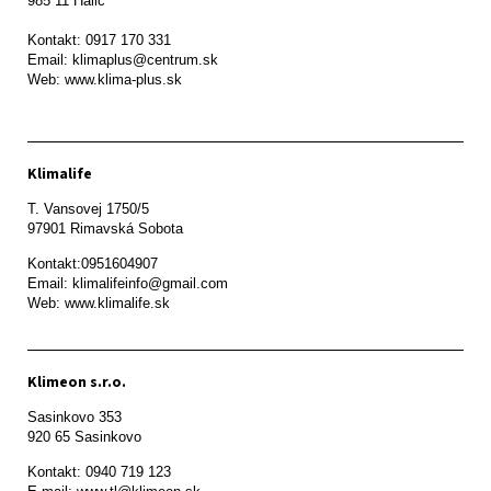
985 11 Halič

Kontakt: 0917 170 331

Email: klimaplus@centrum.sk

Klimalife
T. Vansovej 1750/5 

97901 Rimavská Sobota 
Kontakt:0951604907

Email: klimalifeinfo@gmail.com 

Web: www.klimalife.sk 
Klimeon s.r.o.
Sasinkovo 353

920 65 Sasinkovo
Kontakt: 0940 719 123
