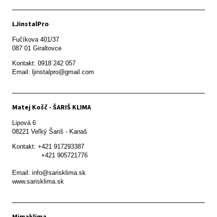
LJinstalPro
Fučíkova 401/37

087 01 Giraltovce
Kontakt: 0918 242 057

Email: ljinstalpro@gmail.com
Matej Košč - ŠARIŠ KLIMA
Lipová 6

08221 Veľký Šariš - Kanaš 
Kontakt: +421 917293387

               +421 905721776

Email: info@sarisklima.sk

www.sarisklima.sk
Mimaklima