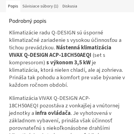
Popis
Súvisiace súbory (1)
Diskusia
Podrobný popis
Klimatizácie radu Q-DESIGN sú úsporné
klimatizačné zariadenie s vysokou účinnosťou a
tichou prevádzkou.
Nástenná klimatizácia
VIVAX Q-DESIGN
ACP-18CH50AEQI
(set s
kompresorom)
s výkonom 3,5 kW
je
klimatizácia, ktorá nielen chladí, ale aj zohrieva.
Prináša tak pohodu a komfort pre vaše bývanie v
každom ročnom období.
Klimatizácia VIVAX Q-DESIGN ACP-
18CH50AEQI
pozostáva z vonkajšej a vnútornej
jednotky a
infra ovládača
. Je vyhotovená v
základnom vybavení, prináša však účinnosť
porovnateľnú s niekoľkonásobne drahšími