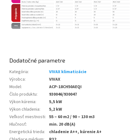
Dodatočné parametre
Kategória
:
VIVAX klimatizácie
Výrobca
:
VIVAX
Model
:
ACP-18CH50AEQI
Číslo produktu
:
930046/930047
Výkon kúrenia
:
5,5 kW
Výkon chladenia
:
5,2 kW
Veľkosť miestnosti
:
55 – 60 m2 / 90 – 130 m3
Hlučnosť
:
min. 20 dB(A)
Energetická trieda
:
chladenie A++, kúrenie A+
Chladiace médium
:
R32