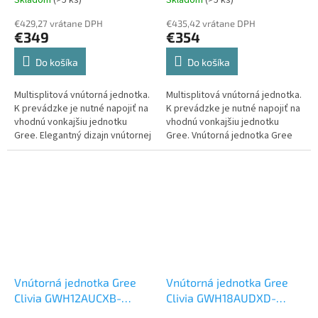
Split
€429,27 vrátane DPH
€435,42 vrátane DPH
€349
€354
Do košíka
Do košíka
Multisplitová vnútorná jednotka.
Multisplitová vnútorná jednotka.
K prevádzke je nutné napojiť na
K prevádzke je nutné napojiť na
vhodnú vonkajšiu jednotku
vhodnú vonkajšiu jednotku
Gree. Elegantný dizajn vnútornej
Gree. Vnútorná jednotka Gree
jednotky Gree CLIVIA
Clivia GWH09AUCXB-K6DNA2A 2,7
GWH07AUCXB-K6DNA2A/I 2,2 kW.
kW v bielom prevedení.
Vnútorná jednotka Gree
Vnútorná jednotka Gree
Clivia GWH12AUCXB-
Clivia GWH18AUDXD-
K6DNA2A 3,5 kW
Vnútorná
K6DNA2A 5 kW
Vnútorná