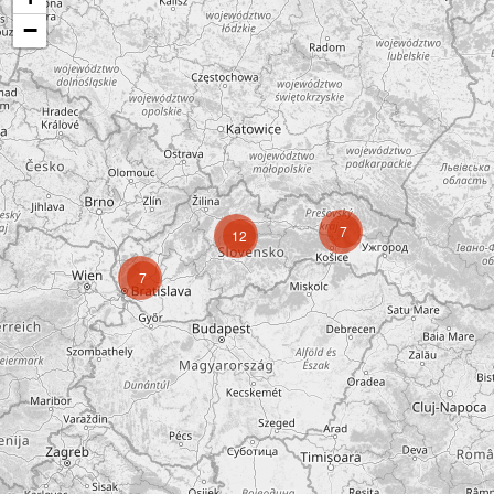
−
7
12
7