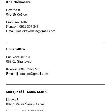
Košickévodáre
Pažitná 8

František Toth 

Kontakt: 0911 397 343

Email: kosickevodare@gmail.com
LJinstalPro
Fučíkova 401/37

087 01 Giraltovce
Kontakt: 0918 242 057

Email: ljinstalpro@gmail.com
Matej Košč - ŠARIŠ KLIMA
Lipová 6

08221 Veľký Šariš - Kanaš 