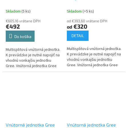
K6DNA2A 7 kW
Vnútorná
K6DNA1F/I 2,5 kW
jednotka k Multi Split
Vnútorná jednotka k Multi
Skladom
(5 ks)
Skladom
(>5 ks)
Split
€605,16 vrátane DPH
od €393,60 vrátane DPH
€492
€320
od
DETAIL
Do košíka
Multisplitová vnútorná jednotka.
Multisplitová vnútorná jednotka.
K prevádzke je nutné napojiť na
K prevádzke je nutné napojiť na
vhodnú vonkajšiu jednotku
vhodnú vonkajšiu jednotku
Gree. Vnútorná jednotka Gree
Gree. Vnútorná jednotka Gree
Fairy 2 GWH09ACC-K6DNA1F/I 2,5
Clivia GWH24AUDXF-K6DNA2A 7,1
kW.
kW v bielom prevedení.
Vnútorná jednotka Gree
Vnútorná jednotka Gree