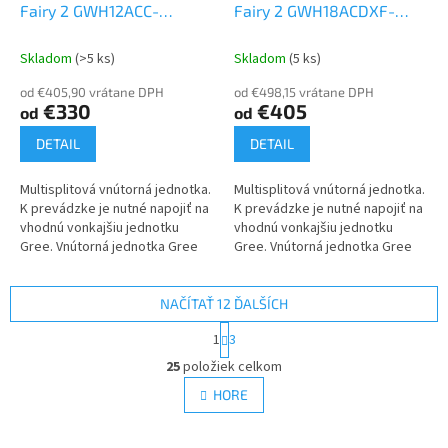
Fairy 2 GWH12ACC-
Fairy 2 GWH18ACDXF-
K6DNA1F/I 3,5 kW
K6DNA1A/I 5 kW
Vnútorná
Vnútorná jednotka k Multi
jednotka k Multi Split
Skladom
(>5 ks)
Skladom
(5 ks)
Split
od €405,90 vrátane DPH
od €498,15 vrátane DPH
€330
€405
od
od
DETAIL
DETAIL
Multisplitová vnútorná jednotka.
Multisplitová vnútorná jednotka.
K prevádzke je nutné napojiť na
K prevádzke je nutné napojiť na
vhodnú vonkajšiu jednotku
vhodnú vonkajšiu jednotku
Gree. Vnútorná jednotka Gree
Gree. Vnútorná jednotka Gree
Fairy 2 GWH12ACC-K6DNA1F/I 3,5
Fairy 2 GWH18ACD-K6DNA1D/I
kW.
5,2 kW.
NAČÍTAŤ 12 ĎALŠÍCH
S
1
3
t
O
r
25
položiek celkom
v
á
l
HORE
n
á
k
d
o