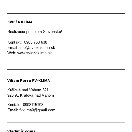
SVIEŽA KLÍMA
Realizácia po celom Slovensku!

Kontakt:  0905 758 638

Email: info@sviezaklima.sk

Web: www.sviezaklima.sk
Viliam Forro FV-KLIMA
Kráľová nad Váhom 521

Kontakt: 0908115198

Email: fvklima9@gmail.com
Vladimír Koma