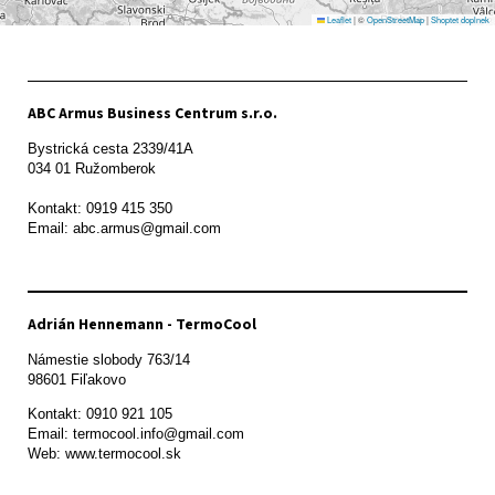
Leaflet
|
©
OpenStreetMap
|
Shoptet doplnek
ABC Armus Business Centrum s.r.o.
Bystrická cesta 2339/41A   

034 01 Ružomberok

Kontakt: 0919 415 350

Adrián Hennemann - TermoCool
Námestie slobody 763/14

98601 Fiľakovo
Kontakt: 0910 921 105

Email: termocool.info@gmail.com

Web: www.termocool.sk
