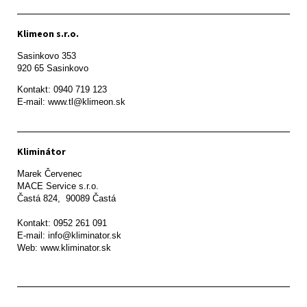
Klimeon s.r.o.
Sasinkovo 353

920 65 Sasinkovo
Kontakt: 0940 719 123

E-mail: www.tl@klimeon.sk
Kliminátor
Marek Červenec

MACE Service s.r.o.

Častá 824,  90089 Častá

Kontakt: 0952 261 091

E-mail: info@kliminator.sk

Web: www.kliminator.sk