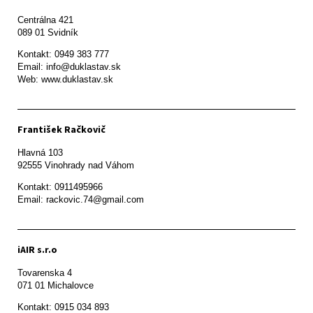
Centrálna 421

089 01 Svidník
Kontakt: 0949 383 777

Email: info@duklastav.sk

Web: www.duklastav.sk
František Račkovič
Hlavná 103

92555 Vinohrady nad Váhom
Kontakt: 0911495966

Email: rackovic.74@gmail.com
iAIR s.r.o
Tovarenska 4

071 01 Michalovce 