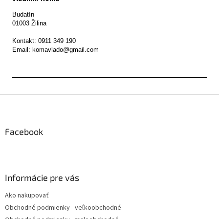
Budatín 

01003 Žilina

Kontakt: 0911 349 190

Z
á
p
ä
Facebook
t
i
e
Informácie pre vás
Ako nakupovať
Obchodné podmienky - veľkoobchodné