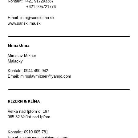
Kontakt: +421 917293387

               +421 905721776

Email: info@sarisklima.sk

www.sarisklima.sk
Mimaklima
Miroslav Mizner

Malacky
Kontakt: 0944 490 942

REZERN & KLÍMA
Veľká nad Ipľom č. 197

985 32 Veľká nad Ipľom

Kontakt: 0910 605 781

Email: cierny.juraj.ing@gmail.com
