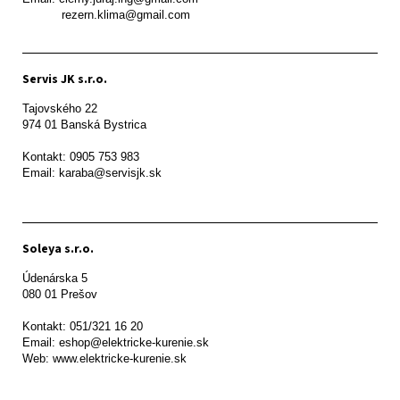
           rezern.klima@gmail.com
Servis JK s.r.o.
Tajovského 22

974 01 Banská Bystrica

Kontakt: 0905 753 983

Email: karaba@servisjk.sk 
Soleya s.r.o.
Údenárska 5

080 01 Prešov  

Kontakt: 051/321 16 20

Email: eshop@elektricke-kurenie.sk

Web: www.elektricke-kurenie.sk
