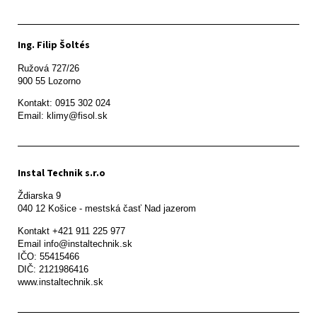
Ing. Filip Šoltés
Ružová 727/26

900 55 Lozorno
Kontakt: 0915 302 024

Email: klimy@fisol.sk
Instal Technik s.r.o
Ždiarska 9

Kontakt +421 911 225 977

Email info@instaltechnik.sk

IČO: 55415466

DIČ: 2121986416

www.instaltechnik.sk