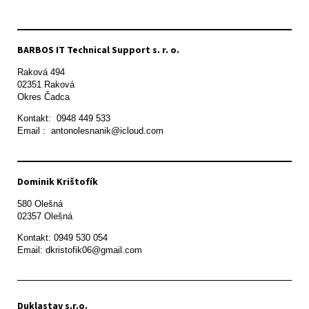
BARBOS IT Technical Support s. r. o.
Raková 494

02351 Raková 

Okres Čadca
Kontakt:  0948 449 533

Email :  antonolesnanik@icloud.com
Dominik Krištofík
580 Olešná

Kontakt: 0949 530 054

Email: dkristofik06@gmail.com
Duklastav s.r.o.