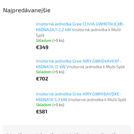
Najpredávanejšie
Vnútorná jednotka Gree CLIVIA GWH07AUCXB-
K6DNA2A/I 2,2 kW
Vnútorná jednotka k Multi
Split
Skladom
(>5 ks)
€349
Vnútorná jednotka Gree AIRY GWH24AVEXF-
K6DNA1A 7,1 kW
Vnútorná jednotka k Multi Split
Skladom
(>5 ks)
€702
Vnútorná jednotka Gree AIRY GWH18AVDXE-
K6DNA1A 5,3 kW
Vnútorná jednotka k Multi Split
Skladom
(>5 ks)
€581
R