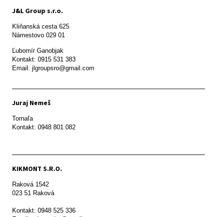
J&L Group s.r.o.
Kliňanská cesta 625

Námestovo 029 01 
Ľubomír Ganobjak

Kontakt: 0915 531 383

Email: jlgroupsro@gmail.com
Juraj Nemeš
Tornaľa

Kontakt: 0948 801 082
KIKMONT S.R.O.
Raková 1542

023 51 Raková 

Kontakt: 0948 525 336
