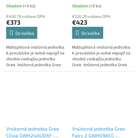
jednotka k Multi Split
jednotka k Multi Split
Skladom
(>5 ks)
Skladom
(>5 ks)
€458,79 vrátane DPH
€520,29 vrátane DPH
€373
€423
Do košíka
Do košíka
Multisplitová vnútorná jednotka.
Multisplitová vnútorná jednotka.
K prevádzke je nutné napojiť na
K prevádzke je nutné napojiť na
vhodnú vonkajšiu jednotku
vhodnú vonkajšiu jednotku
Gree. Vnútorná jednotka Gree
Gree. Vnútorná jednotka Gree
Clivia GWH12AUCXB-K6DNA2A 3,5
Clivia GWH18AUDXD-K6DNA2A 5,3
kW v bielom prevedení.
kW v bielom prevedení.
Vnútorná jednotka Gree
Vnútorná jednotka Gree
Clivia GWH24AUDXF-
Fairy 2 GWH09ACC-