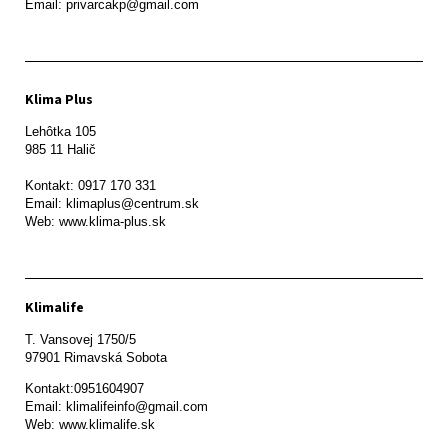
Email: privarcakp@gmail.com
Klima Plus
Lehôtka 105

985 11 Halič

Kontakt: 0917 170 331

Email: klimaplus@centrum.sk

Klimalife
T. Vansovej 1750/5 

97901 Rimavská Sobota 
Kontakt:0951604907

Email: klimalifeinfo@gmail.com 

Web: www.klimalife.sk 