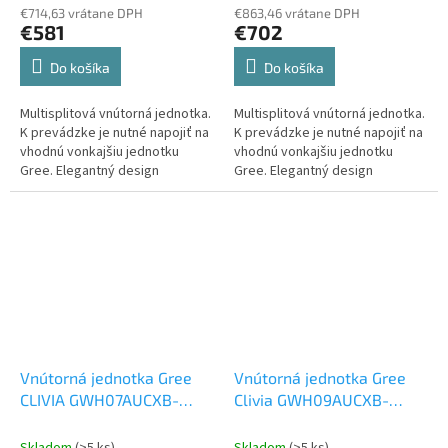
€714,63 vrátane DPH
€863,46 vrátane DPH
€581
€702
Do košíka
Do košíka
Multisplitová vnútorná jednotka.
Multisplitová vnútorná jednotka.
K prevádzke je nutné napojiť na
K prevádzke je nutné napojiť na
vhodnú vonkajšiu jednotku
vhodnú vonkajšiu jednotku
Gree. Elegantný design
Gree. Elegantný design
vnútornej jednotky Gree AIRY
vnútornej jednotky Gree AIRY
GWH18AVDXE-K6DNA1A...
GWH24AVEXF-K6DNA1A...
Vnútorná jednotka Gree
Vnútorná jednotka Gree
CLIVIA GWH07AUCXB-
Clivia GWH09AUCXB-
K6DNA2A/I 2,2 kW
K6DNA2A 2,5 kW
Vnútorná
Vnútorná jednotka k Multi
jednotka k Multi Split
Skladom
(>5 ks)
Skladom
(>5 ks)