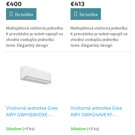
v
€400
€413
Do košíka
Do košíka
Multisplitová vnútorná jednotka.
Multisplitová vnútorná jednotka.
K prevádzke je nutné napojiť na
K prevádzke je nutné napojiť na
vhodnú vonkajšiu jednotku
vhodnú vonkajšiu jednotku
Gree. Elegantný design
Gree. Elegantný design
vnútornej jednotky Gree AIRY
vnútornej jednotky Gree
GWH09AVCXB-K6DNA1B 2,7 kW.
AIRY GWH12AVCXD-K6DNA1A...
Vnútorná jednotka Gree
Vnútorná jednotka Gree
AIRY GWH18AVDXE-
AIRY GWH24AVEXF-
K6DNA1A 5,3 kW
Vnútorná
K6DNA1A 7,1 kW
Vnútorná
jednotka k Multi Split
jednotka k Multi Split
Skladom
(>5 ks)
Skladom
(>5 ks)