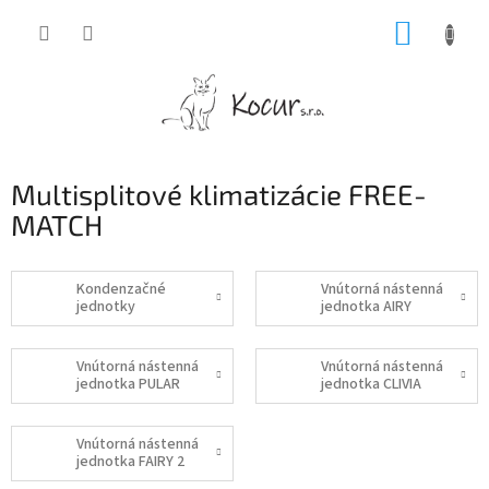
Prejsť
NÁKUP
na
obsah
KOŠÍK
Multisplitové klimatizácie FREE-
MATCH
Kondenzačné
Vnútorná nástenná
jednotky
jednotka AIRY
Vnútorná nástenná
Vnútorná nástenná
jednotka PULAR
jednotka CLIVIA
Vnútorná nástenná
jednotka FAIRY 2