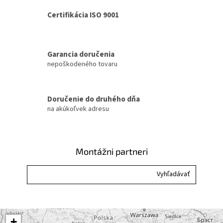
v
a
a
c
Certifikácia ISO 9001
n
i
i
e
e
p
r
Garancia doručenia
v
nepoškodeného tovaru
k
y
v
ý
Doručenie do druhého dňa
p
na akúkoľvek adresu
i
s
u
Montážni partneri
+