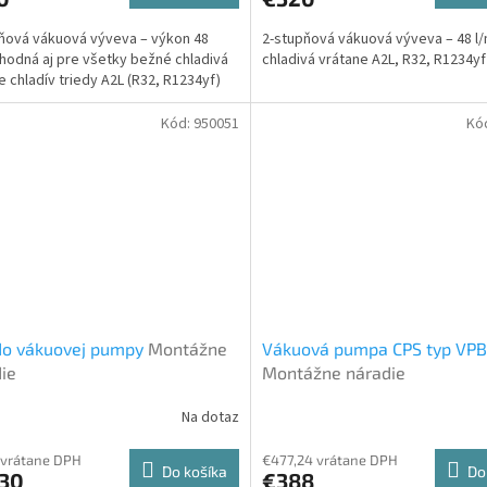
ňová vákuová výveva – výkon 48
2-stupňová vákuová výveva – 48 l/
Vhodná aj pre všetky bežné chladivá
chladivá vrátane A2L, R32, R1234yf
e chladív triedy A2L (R32, R1234yf)
Kód:
950051
Kó
do vákuovej pumpy
Montážne
Vákuová pumpa CPS typ VP
ie
Montážne náradie
Na dotaz
 vrátane DPH
€477,24 vrátane DPH
Do košíka
Do
,30
€388