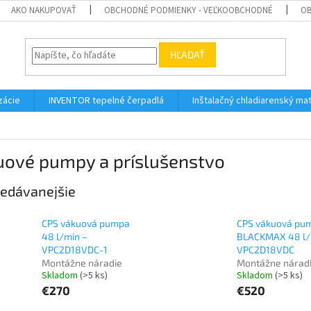
AKO NAKUPOVAŤ
OBCHODNÉ PODMIENKY - VEĽKOOBCHODNÉ
OB
HĽADAŤ
zácie
INVENTOR tepelné čerpadlá
Inštalačný chladiarenský mat
uové pumpy a príslušenstvo
edávanejšie
CPS vákuová pumpa
CPS vákuová pu
48 l/min –
BLACKMAX 48 l/
VPC2D18VDC-1
VPC2D18VDC
Montážne náradie
Montážne nárad
Skladom
(>5 ks)
Skladom
(>5 ks)
€270
€520