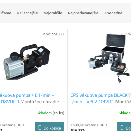
účame
Najlacnejšie
Najdrahšie
Najpredávanejšie
Abecedne
Kód:
950231
Kó
vákuová pumpa 48 l/min –
CPS vákuová pumpa BLACK
D18VDC-1
Montážne náradie
l/min - VPC2D18VDC
Montá
náradie
Skladom
(>5 ks)
Sklad
0 vrátane DPH
€639,60 vrátane DPH
Do košíka
Do
0
€520