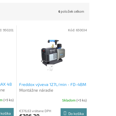
6
položiek celkom
d:
950201
Kód:
650034
MAX 48
Freddox výveva 127L/min - FD-4BM
žne
Montážne náradie
om
(>5 ks)
Skladom
(>5 ks)
€376,63 vrátane DPH
 košíka
Do košíka
€306,20