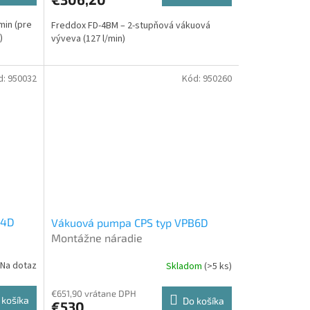
min (pre
Freddox FD-4BM – 2-stupňová vákuová
)
výveva (127 l/min)
d:
950032
Kód:
950260
B4D
Vákuová pumpa CPS typ VPB6D
Montážne náradie
Na dotaz
Skladom
(>5 ks)
€651,90 vrátane DPH
 košíka
Do košíka
€530