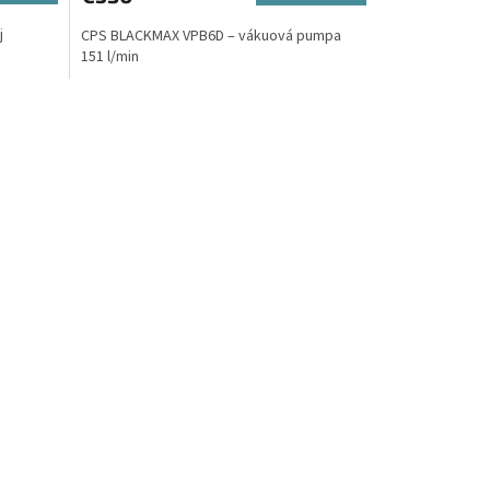
j
CPS BLACKMAX VPB6D – vákuová pumpa
151 l/min