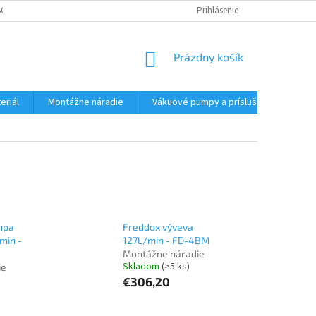
CHODNÉ PODMIENKY - MALOOBCHODNÉ
PODMIENKY OCHRANY OSOBNÝC
Prihlásenie
NÁKUPNÝ
Prázdny košík
KOŠÍK
eriál
Montážne náradie
Vákuové pumpy a príslušenstvo
mpa
Freddox výveva
min -
127L/min - FD-4BM
Montážne náradie
Skladom
(>5 ks)
ie
€306,20