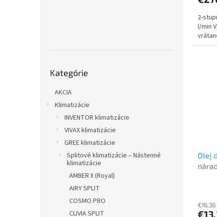
2-stup
l/min 
vrátan
Preskočiť
Kategórie
kategórie
AKCIA
Klimatizácie
INVENTOR klimatizácie
VIVAX klimatizácie
GREE klimatizácie
Splitové klimatizácie – Nástenné
Olej 
klimatizácie
nárad
AMBER II (Royal)
AIRY SPLIT
COSMO PRO
€16,36
€13
CLIVIA SPLIT