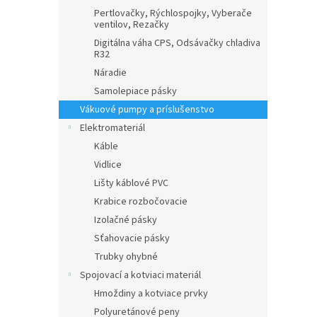
Pertlovačky, Rýchlospojky, Vyberače
ventilov, Rezačky
Digitálna váha CPS, Odsávačky chladiva
R32
Náradie
Samolepiace pásky
Vákuové pumpy a príslušenstvo
Elektromateriál
Káble
Vidlice
Lišty káblové PVC
Krabice rozbočovacie
Izolačné pásky
Sťahovacie pásky
Trubky ohybné
Spojovací a kotviaci materiál
Hmoždiny a kotviace prvky
Polyuretánové peny