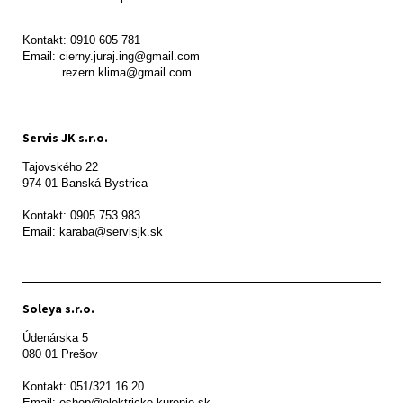
Kontakt: 0910 605 781

Email: cierny.juraj.ing@gmail.com

           rezern.klima@gmail.com
Servis JK s.r.o.
Tajovského 22

974 01 Banská Bystrica

Kontakt: 0905 753 983

Email: karaba@servisjk.sk 
Soleya s.r.o.
Údenárska 5

080 01 Prešov  

Kontakt: 051/321 16 20

Email: eshop@elektricke-kurenie.sk
