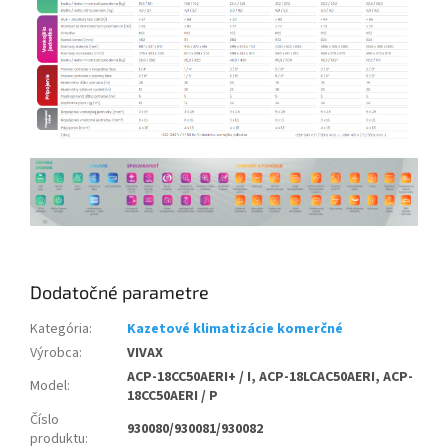
Dodatočné parametre
Kategória
:
Kazetové klimatizácie komerčné
Výrobca
:
VIVAX
ACP-18CC50AERI+ / I, ACP-18LCAC50AERI, ACP-
Model
:
18CC50AERI / P
Číslo
930080/930081/930082
produktu
: