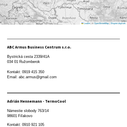
Leaflet
|
©
OpenStreetMap
|
Shoptet doplnek
ABC Armus Business Centrum s.r.o.
Bystrická cesta 2339/41A   

034 01 Ružomberok

Kontakt: 0919 415 350

Adrián Hennemann - TermoCool
Námestie slobody 763/14

98601 Fiľakovo
Kontakt: 0910 921 105
