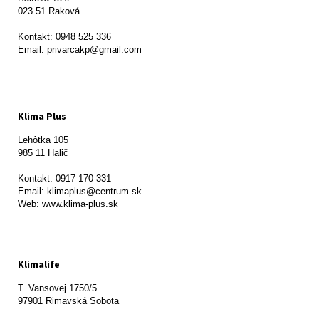
023 51 Raková 

Kontakt: 0948 525 336

Email: privarcakp@gmail.com
Klima Plus
Lehôtka 105

985 11 Halič

Kontakt: 0917 170 331

Email: klimaplus@centrum.sk

Klimalife
T. Vansovej 1750/5 

97901 Rimavská Sobota 