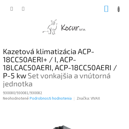
Prejsť
NÁKUP
na
obsah
KOŠÍK
Kazetová klimatizácia ACP-
18CC50AERI+ / I, ACP-
18LCAC50AERI, ACP-18CC50AERI /
P-5 kw
Set vonkajšia a vnútorná
jednotka
930080/930081/930082
Priemerné
Neohodnotené
Podrobnosti hodnotenia
Značka:
VIVAX
hodnotenie
produktu
je
0,0
z