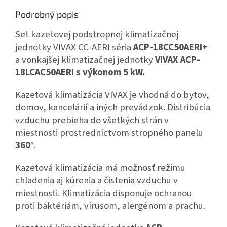
Podrobný popis
Set kazetovej podstropnej klimatizačnej
jednotky VIVAX CC-AERI séria
ACP-18CC50AERI+
a vonkajšej klimatizačnej jednotky
VIVAX
ACP-
18LCAC50AERI s výkonom 5 kW.
Kazetová klimatizácia VIVAX je vhodná do bytov,
domov, kancelárií a iných prevádzok. Distribúcia
vzduchu prebieha do všetkých strán v
miestnosti prostredníctvom stropného panelu
360°
.
Kazetová klimatizácia má možnosť režimu
chladenia aj kúrenia a čistenia vzduchu v
miestnosti. Klimatizácia disponuje ochranou
proti baktériám, vírusom, alergénom a prachu.