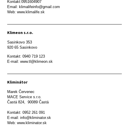
Kontakt:0951604907

Email: klimalifeinfo@gmail.com 

Web: www.klimalife.sk 
Klimeon s.r.o.
Sasinkovo 353

920 65 Sasinkovo
Kontakt: 0940 719 123

E-mail: www.tl@klimeon.sk
Kliminátor
Marek Červenec

MACE Service s.r.o.

Častá 824,  90089 Častá

Kontakt: 0952 261 091

E-mail: info@kliminator.sk

Web: www.kliminator.sk