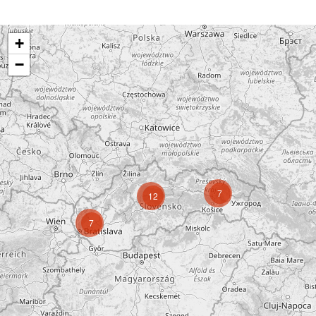
+
−
7
12
7