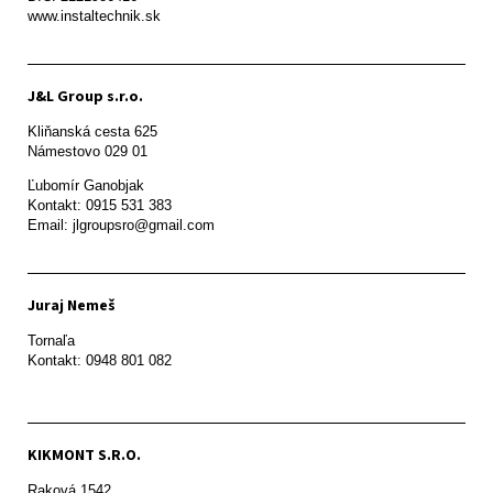
www.instaltechnik.sk
J&L Group s.r.o.
Kliňanská cesta 625

Námestovo 029 01 
Ľubomír Ganobjak

Kontakt: 0915 531 383

Email: jlgroupsro@gmail.com
Juraj Nemeš
Tornaľa

Kontakt: 0948 801 082
KIKMONT S.R.O.
Raková 1542
