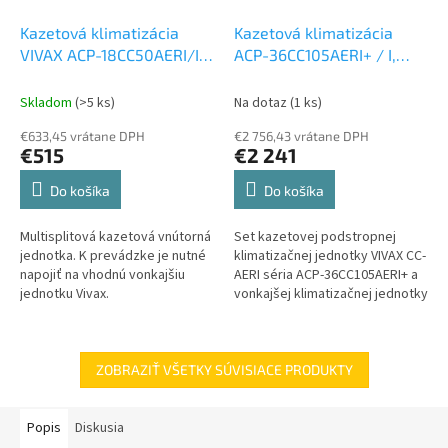
Kazetová klimatizácia
Kazetová klimatizácia
VIVAX ACP-18CC50AERI/I3
ACP-36CC105AERI+ / I,
5 kW
Kazetová vnútorná
ACP-36LCAC105AERI, ACP-
jednotka k Multi
36CC105AERI / P-10,5 kw
Skladom
(>5 ks)
Na dotaz
(1 ks)
Set vonkajšia a vnútorná
€633,45 vrátane DPH
€2 756,43 vrátane DPH
jednotka
€515
€2 241
Do košíka
Do košíka
Multisplitová kazetová vnútorná
Set kazetovej podstropnej
jednotka. K prevádzke je nutné
klimatizačnej jednotky VIVAX CC-
napojiť na vhodnú vonkajšiu
AERI séria ACP-36CC105AERI+ a
jednotku Vivax.
vonkajšej klimatizačnej jednotky
VIVAX ACP-36LCAC105AERI s
výkonom 10,5 kW.
ZOBRAZIŤ VŠETKY SÚVISIACE PRODUKTY
Popis
Diskusia