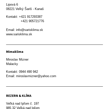
Lipová 6

08221 Veľký Šariš - Kanaš 
Kontakt: +421 917293387

               +421 905721776

Email: info@sarisklima.sk

www.sarisklima.sk
Mimaklima
Miroslav Mizner

Malacky
Kontakt: 0944 490 942

REZERN & KLÍMA
Veľká nad Ipľom č. 197

985 32 Veľká nad Ipľom
