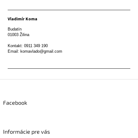
Vladimír Koma
Budatín 

01003 Žilina

Kontakt: 0911 349 190

Z
á
p
ä
Facebook
t
i
e
Informácie pre vás