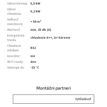
Výkon kúrenia
:
5,5 kW
Výkon
5,2 kW
chladenia
:
Veľkosť
< 50 m²
miestnosti
:
Hlučnosť
:
min. 25 db (A)
Energetická
chladenie A++, A+ kúrenie
trieda
:
Chladiace
R32
médium
:
Ionizátor
:
nie
Wi-Fi ready
:
áno
Vykuruje do
:
-15 °C
Montážni partneri