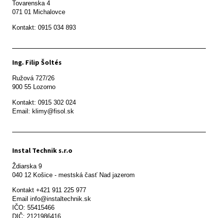
Tovarenska 4

071 01 Michalovce 
Ing. Filip Šoltés
Ružová 727/26

900 55 Lozorno
Kontakt: 0915 302 024

Email: klimy@fisol.sk
Instal Technik s.r.o
Ždiarska 9

Kontakt +421 911 225 977

Email info@instaltechnik.sk

IČO: 55415466

DIČ: 2121986416
