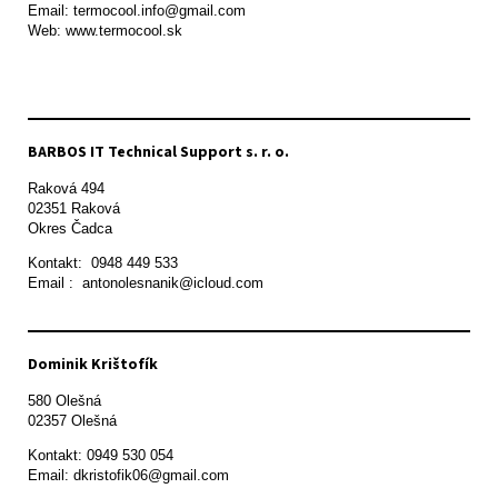
Email: termocool.info@gmail.com

Web: www.termocool.sk

BARBOS IT Technical Support s. r. o.
Raková 494

02351 Raková 

Okres Čadca
Kontakt:  0948 449 533

Email :  antonolesnanik@icloud.com
Dominik Krištofík
580 Olešná

Kontakt: 0949 530 054

Email: dkristofik06@gmail.com