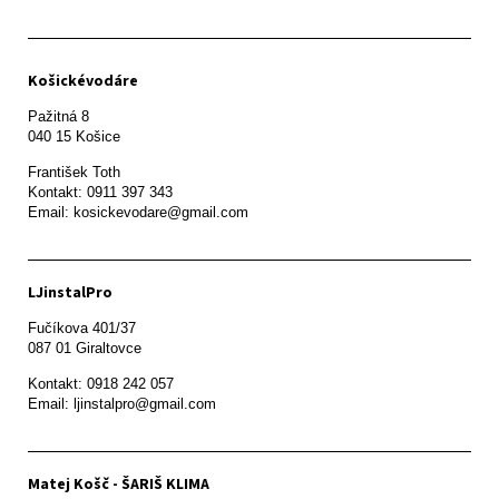
Košickévodáre
Pažitná 8

František Toth 

Kontakt: 0911 397 343

Email: kosickevodare@gmail.com
LJinstalPro
Fučíkova 401/37

087 01 Giraltovce
Kontakt: 0918 242 057

Email: ljinstalpro@gmail.com
Matej Košč - ŠARIŠ KLIMA