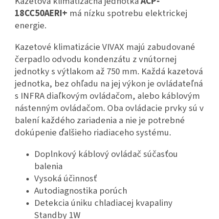
Kazetová klimatizačná jednotka
ACP-
18CC50AERI+
má nízku spotrebu elektrickej
energie.
Kazetové klimatizácie VIVAX majú zabudované
čerpadlo odvodu kondenzátu z vnútornej
jednotky s výtlakom až 750 mm. Každá kazetová
jednotka, bez ohľadu na jej výkon je ovládateľná
s INFRA diaľkovým ovládačom, alebo káblovým
nástenným ovládačom. Oba ovládacie prvky sú v
balení každého zariadenia a nie je potrebné
dokúpenie ďalšieho riadiaceho systému.
Doplnkový káblový ovládač súčasťou
balenia
Vysoká účinnosť
Autodiagnostika porúch
Detekcia úniku chladiacej kvapaliny
Standby 1W