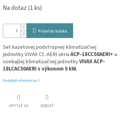
Jednotková
Na dotaz
(1 ks)
cena:
Pridať do košíka
Set kazetovej podstropnej klimatizačnej
jednotky
VIVAX CC-AERI séria
ACP-18CC50AERI+
a
vonkajšej klimatizačnej jednotky
VIVAX
ACP-
18LCAC50AERI s výkonom 5 kW.
Detailné informácie
OPÝTAŤ SA
ZDIEĽAŤ