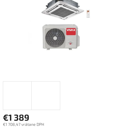
5
hviezdičiek.
€1 389
€1 708,47 vrátane DPH