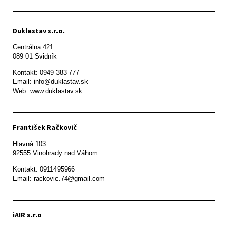
Duklastav s.r.o.
Centrálna 421

089 01 Svidník
Kontakt: 0949 383 777

Email: info@duklastav.sk

Web: www.duklastav.sk
František Račkovič
Hlavná 103

92555 Vinohrady nad Váhom
Kontakt: 0911495966

Email: rackovic.74@gmail.com
iAIR s.r.o