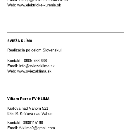
Web: www.elektricke-kurenie.sk

SVIEŽA KLÍMA
Realizácia po celom Slovensku!

Kontakt:  0905 758 638

Email: info@sviezaklima.sk

Web: www.sviezaklima.sk
Viliam Forro FV-KLIMA
Kráľová nad Váhom 521

Kontakt: 0908115198

Email: fvklima9@gmail.com