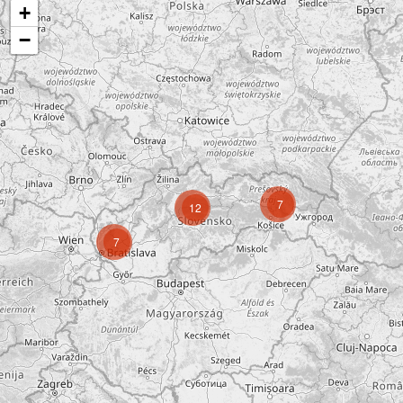
+
−
7
12
7