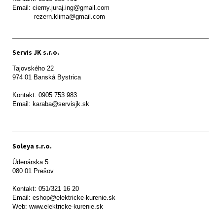
Email: cierny.juraj.ing@gmail.com

           rezern.klima@gmail.com
Servis JK s.r.o.
Tajovského 22

974 01 Banská Bystrica

Kontakt: 0905 753 983

Email: karaba@servisjk.sk 
Soleya s.r.o.
Údenárska 5

080 01 Prešov  

Kontakt: 051/321 16 20

Email: eshop@elektricke-kurenie.sk

Web: www.elektricke-kurenie.sk
