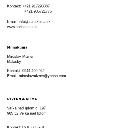
Kontakt: +421 917293387

               +421 905721776

Email: info@sarisklima.sk

www.sarisklima.sk
Mimaklima
Miroslav Mizner

Malacky
Kontakt: 0944 490 942

REZERN & KLÍMA
Veľká nad Ipľom č. 197

985 32 Veľká nad Ipľom

Kontakt: 0910 605 781
