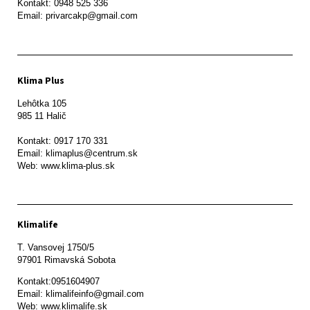
Kontakt: 0948 525 336

Email: privarcakp@gmail.com
Klima Plus
Lehôtka 105

985 11 Halič

Kontakt: 0917 170 331

Email: klimaplus@centrum.sk

Klimalife
T. Vansovej 1750/5 

97901 Rimavská Sobota 
Kontakt:0951604907

Email: klimalifeinfo@gmail.com 

Web: www.klimalife.sk 