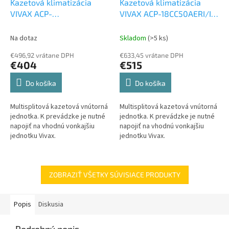
Kazetová klimatizácia
Kazetová klimatizácia
VIVAX ACP-
VIVAX ACP-18CC50AERI/I3
09CCIFM25AERI2 2,5 kW
5 kW
Kazetová vnútorná
Kazetová vnútorná
jednotka k Multi
Na dotaz
Skladom
(>5 ks)
jednotka k Multi
€496,92 vrátane DPH
€633,45 vrátane DPH
€404
€515
Do košíka
Do košíka
Multisplitová kazetová vnútorná
Multisplitová kazetová vnútorná
jednotka. K prevádzke je nutné
jednotka. K prevádzke je nutné
napojiť na vhodnú vonkajšiu
napojiť na vhodnú vonkajšiu
jednotku Vivax.
jednotku Vivax.
ZOBRAZIŤ VŠETKY SÚVISIACE PRODUKTY
Popis
Diskusia
Podrobný popis