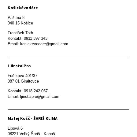
Košickévodáre
Pažitná 8

František Toth 

Kontakt: 0911 397 343

Email: kosickevodare@gmail.com
LJinstalPro
Fučíkova 401/37

087 01 Giraltovce
Kontakt: 0918 242 057

Email: ljinstalpro@gmail.com
Matej Košč - ŠARIŠ KLIMA
Lipová 6

08221 Veľký Šariš - Kanaš 