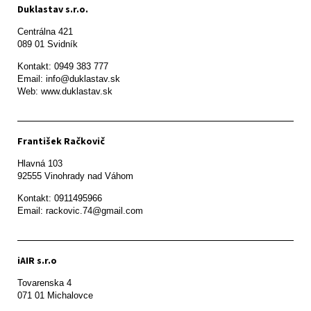
Duklastav s.r.o.
Centrálna 421

089 01 Svidník
Kontakt: 0949 383 777

Email: info@duklastav.sk

Web: www.duklastav.sk
František Račkovič
Hlavná 103

92555 Vinohrady nad Váhom
Kontakt: 0911495966

Email: rackovic.74@gmail.com
iAIR s.r.o
Tovarenska 4

071 01 Michalovce 