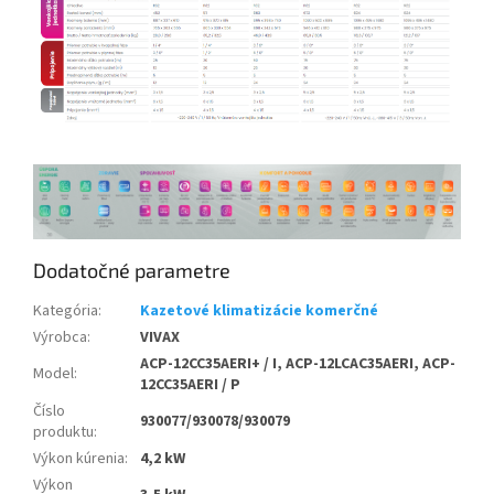
Dodatočné parametre
Kategória
:
Kazetové klimatizácie komerčné
Výrobca
:
VIVAX
ACP-12CC35AERI+ / I, ACP-12LCAC35AERI, ACP-
Model
:
12CC35AERI / P
Číslo
930077/930078/930079
produktu
:
Výkon kúrenia
:
4,2 kW
Výkon