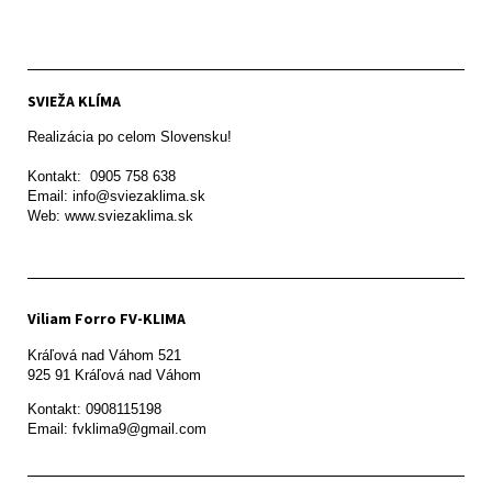
SVIEŽA KLÍMA
Realizácia po celom Slovensku!

Kontakt:  0905 758 638

Email: info@sviezaklima.sk

Web: www.sviezaklima.sk
Viliam Forro FV-KLIMA
Kráľová nad Váhom 521

Kontakt: 0908115198

Email: fvklima9@gmail.com