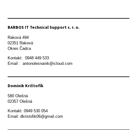
BARBOS IT Technical Support s. r. o.
Raková 494

02351 Raková 

Okres Čadca
Kontakt:  0948 449 533

Email :  antonolesnanik@icloud.com
Dominik Krištofík
580 Olešná

Kontakt: 0949 530 054

Email: dkristofik06@gmail.com