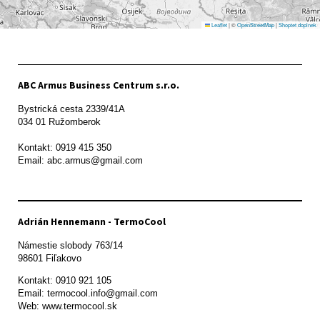
Leaflet
|
©
OpenStreetMap
|
Shoptet doplnek
ABC Armus Business Centrum s.r.o.
Bystrická cesta 2339/41A   

034 01 Ružomberok

Kontakt: 0919 415 350

Adrián Hennemann - TermoCool
Námestie slobody 763/14

98601 Fiľakovo
Kontakt: 0910 921 105

Email: termocool.info@gmail.com

Web: www.termocool.sk
