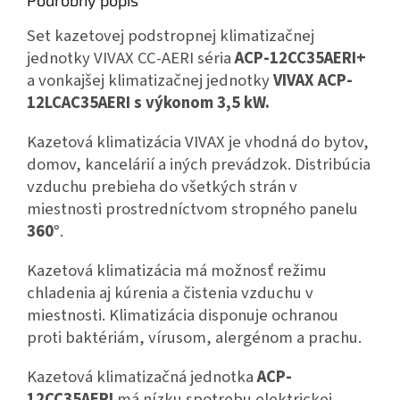
Set kazetovej podstropnej klimatizačnej
jednotky
VIVAX CC-AERI séria
ACP-12CC35AERI+
a vonkajšej klimatizačnej jednotky
VIVAX ACP-
12LCAC35AERI
s výkonom 3,5 kW.
Kazetová klimatizácia VIVAX je vhodná do bytov,
domov, kancelárií a iných prevádzok. Distribúcia
vzduchu prebieha do všetkých strán v
miestnosti prostredníctvom stropného panelu
360°
.
Kazetová klimatizácia má možnosť režimu
chladenia aj kúrenia a čistenia vzduchu v
miestnosti. Klimatizácia disponuje ochranou
proti baktériám, vírusom, alergénom a prachu.
Kazetová klimatizačná jednotka
ACP-
12CC35AERI
má nízku spotrebu elektrickej