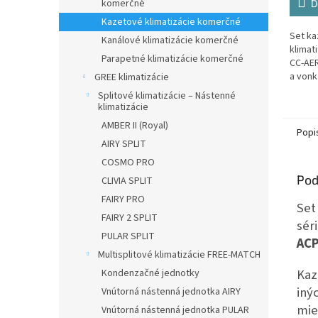
komerčné
D
Kazetové klimatizácie komerčné
Set ka
Kanálové klimatizácie komerčné
klimat
Parapetné klimatizácie komerčné
CC-AER
a vonk
GREE klimatizácie
jednot
Splitové klimatizácie – Nástenné
18LCAC
klimatizácie
AMBER II (Royal)
Popi
AIRY SPLIT
COSMO PRO
Pod
CLIVIA SPLIT
FAIRY PRO
Set
FAIRY 2 SPLIT
sér
PULAR SPLIT
ACP
Multisplitové klimatizácie FREE-MATCH
Kaz
Kondenzačné jednotky
iný
Vnútorná nástenná jednotka AIRY
mie
Vnútorná nástenná jednotka PULAR