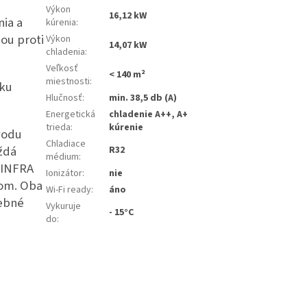
Výkon
16,12 kW
nia a
kúrenia
:
nou proti
Výkon
14,07 kW
chladenia
:
Veľkosť
< 140 m²
miestnosti
:
ku
Hlučnosť
:
min. 38,5 db (A)
Energetická
chladenie A++, A+
trieda
:
kúrenie
vodu
Chladiace
ždá
R32
médium
:
s INFRA
Ionizátor
:
nie
om. Oba
Wi-Fi ready
:
áno
rebné
Vykuruje
- 15°C
do
: