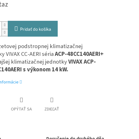
taz
Pridať do košíka
zetovej podstropnej klimatizačnej
ky
VIVAX CC-AERI séria
ACP-48CC140AERI+
ajšej klimatizačnej jednotky
VIVAX
ACP-
140AERI s výkonom 14 kW.
informácie
OPÝTAŤ SA
ZDIEĽAŤ
a
Doručenie do druhého dňa