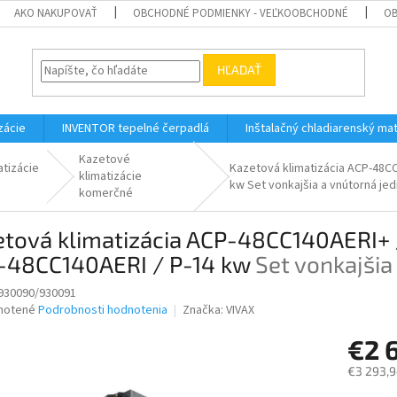
AKO NAKUPOVAŤ
OBCHODNÉ PODMIENKY - VEĽKOOBCHODNÉ
OB
HĽADAŤ
zácie
INVENTOR tepelné čerpadlá
Inštalačný chladiarenský mat
Kazetové
atizácie
Kazetová klimatizácia ACP-48CC
klimatizácie
kw
Set vonkajšia a vnútorná je
komerčné
etová klimatizácia ACP-48CC140AERI+ 
-48CC140AERI / P-14 kw
Set vonkajšia
930090/930091
né
notené
Podrobnosti hodnotenia
Značka:
VIVAX
nie
€2 
u
€3 293,9
Jednotk