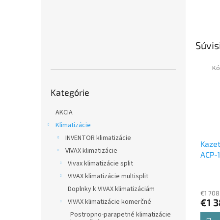
Súvis
Kó
Preskočiť
Kategórie
kategórie
AKCIA
Klimatizácie
INVENTOR klimatizácie
Kazet
VIVAX klimatizácie
ACP-1
Vivax klimatizácie split
ACP-
VIVAX klimatizácie multisplit
18CC
vonka
Doplnky k VIVAX klimatizáciám
€1 708
jedno
€1 
VIVAX klimatizácie komerčné
Postropno-parapetné klimatizácie