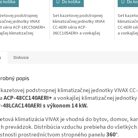
o košíka
Do košíka
Do ko
zetovej podstropnej
Set kazetovej podstropnej
Set kazeto
izačnej jednotky VIVAX
klimatizačnej jednotky VIVAX
klimatizačn
I séria ACP-18CC50AERI+
CC-AERI séria ACP-
CC-AERI sé
ajšej klimatizačnej
36CC105AERI+ a vonkajšej
a vonkajšej
ky VIVAX ACP-
klimatizačnej jednotky VIVAX
jednotky V
50AERI s výkonom 5 kW.
ACP-36LCAC105AERI s výkonom
24LCAC70AE
10,5 kW.
s
Diskusia
robný popis
 kazetovej podstropnej klimatizačnej jednotky VIVAX CC
ia
ACP-48CC140AERI+
a vonkajšej klimatizačnej jednotk
-48LCAC140AERI s výkonom 14 kW.
etová klimatizácia VIVAX je vhodná do bytov, domov, kan
ch prevádzok. Distribúcia vzduchu prebieha do všetkých 
stnosti prostredníctvom stropného panelu
360°
.