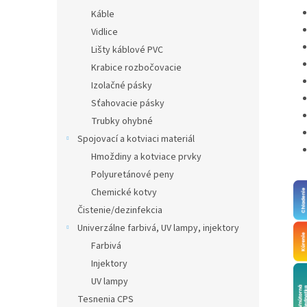
Káble
Vidlice
Lišty káblové PVC
Krabice rozbočovacie
Izolačné pásky
Sťahovacie pásky
Trubky ohybné
Spojovací a kotviaci materiál
Hmoždiny a kotviace prvky
Polyuretánové peny
Chemické kotvy
Čistenie/dezinfekcia
Univerzálne farbivá, UV lampy, injektory
Farbivá
Injektory
UV lampy
Tesnenia CPS