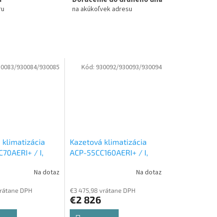
ru
na akúkoľvek adresu
30083/930084/930085
Kód:
930092/930093/930094
 klimatizácia
Kazetová klimatizácia
70AERI+ / I,
ACP-55CC160AERI+ / I,
CAC70AERI, ACP-
ACP-55LCAC160AERI,
Na dotaz
Na dotaz
RI / P-7 kw
Set
ACP-55CC160AERI / P-16
a a vnútorná
kw
Set vonkajšia a
vrátane DPH
€3 475,98 vrátane DPH
vnútorná jednotka
€2 826