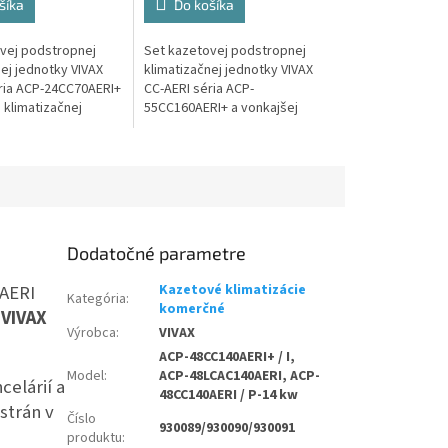
šíka
Do košíka
vej podstropnej
Set kazetovej podstropnej
ej jednotky VIVAX
klimatizačnej jednotky VIVAX
ria ACP-24CC70AERI+
CC-AERI séria ACP-
 klimatizačnej
55CC160AERI+ a vonkajšej
IVAX ACP-
klimatizačnej jednotky
RI s výkonom 7 kW.
VIVAX ACP-55LCAC160AERI s
výkonom 16 kW.
Dodatočné parametre
-AERI
Kazetové klimatizácie
Kategória
:
komerčné
y
VIVAX
Výrobca
:
VIVAX
ACP-48CC140AERI+ / I,
Model
:
ACP-48LCAC140AERI, ACP-
celárií a
48CC140AERI / P-14 kw
strán v
Číslo
930089/930090/930091
produktu
: