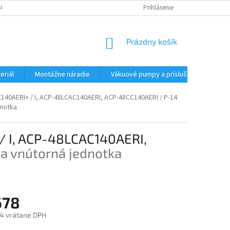
CHODNÉ PODMIENKY - MALOOBCHODNÉ
PODMIENKY OCHRANY OSOBNÝC
Prihlásenie
NÁKUPNÝ
Prázdny košík
KOŠÍK
eriál
Montážne náradie
Vákuové pumpy a príslušenstvo
140AERI+ / I, ACP-48LCAC140AERI, ACP-48CC140AERI / P-14
dnotka
/ I, ACP-48LCAC140AERI,
 a vnútorná jednotka
678
4 vrátane DPH
ová