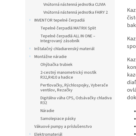
Vnútorná nástenná jednotka CLIVIA
Kaz
Vnútorná nástenná jednotka FAIRY 2
čis
INVENTOR tepelné čerpadlá
bak
Tepelné čerpadlá MATRIX Split
Tepelné čerpadlá ALL IN ONE –
Kaz
Integrovaný zásobník
spo
Inštalačný chladiarenský materiál
Montážne náradie
Kaz
Ohýbačka trubiek
kon
2-cestný manometrický mostík
kaz
R32,R410 a hadice
dia
Pertlovačky, Rýchlospojky, Vyberače
ovl
ventilov, Rezačky
dok
Digitálna váha CPS, Odsávačky chladiva
R32
Náradie
Samolepiace pásky
Vákuové pumpy a príslušenstvo
Elektromateriál