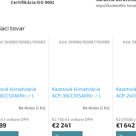
Certifikácia ISO 9001
nepoškodeného tova
iaci tovar
d:
930080/930081/930082
Kód:
930086/930087/930088
Kód:
9
ová klimatizácia
Kazetová klimatizácia
Kazetová
8CC50AERI+ / I,
ACP-36CC105AERI+ / I,
ACP-24CC
18LCAC50AERI, ACP-
ACP-36LCAC105AERI,
ACP-24L
Na dotaz
(1 ks)
Na dotaz
(1 ks)
50AERI / P-5 kw
Set
ACP-36CC105AERI / P-10,5
24CC70AE
jšia a vnútorná
kw
Set vonkajšia a
vonkajši
,47 vrátane DPH
€2 756,43 vrátane DPH
€2 019,66 
tka
vnútorná jednotka
jednotka
389
€2 241
€1 642