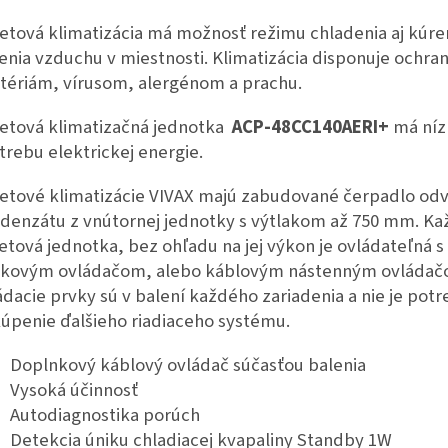
etová klimatizácia má možnosť režimu chladenia aj kúre
tenia vzduchu v miestnosti. Klimatizácia disponuje ochra
tériám, vírusom, alergénom a prachu.
etová klimatizačná jednotka
ACP-48CC140AERI+
má níz
trebu elektrickej energie.
etové klimatizácie VIVAX majú zabudované čerpadlo od
denzátu z vnútornej jednotky s výtlakom až 750 mm. Ka
etová jednotka, bez ohľadu na jej výkon je ovládateľná 
ľkovým ovládačom, alebo káblovým nástenným ovládač
ádacie prvky sú v balení každého zariadenia a nie je pot
úpenie ďalšieho riadiaceho systému.
Doplnkový káblový ovládač súčasťou balenia
Vysoká účinnosť
Autodiagnostika porúch
Detekcia úniku chladiacej kvapaliny Standby 1W