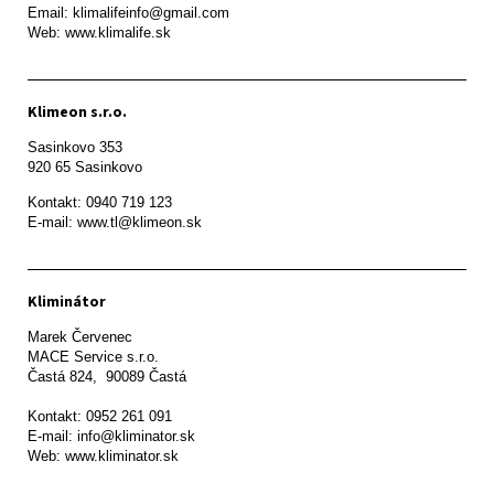
Email: klimalifeinfo@gmail.com 

Web: www.klimalife.sk 
Klimeon s.r.o.
Sasinkovo 353

920 65 Sasinkovo
Kontakt: 0940 719 123

E-mail: www.tl@klimeon.sk
Kliminátor
Marek Červenec

MACE Service s.r.o.

Častá 824,  90089 Častá

Kontakt: 0952 261 091

E-mail: info@kliminator.sk

Web: www.kliminator.sk