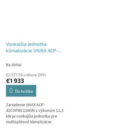
Vonkajšia jednotka
klimatizácie VIVAX ACP-
42COFM123AERIs 12,3 kW
Multi vonkajšia jednotka
Na dotaz
€2 377,59 vrátane DPH
€1 933
Do košíka
Zariadenie VIVAX ACP-
42COFM123AERI s výkonom 12,3
kW je vonkajšia jednotka pre
multisplitové klimatizácie.
Môžete k nej pripojiť maximálne
5 vnútorných jednotiek,