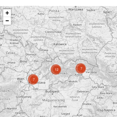
+
−
7
12
7