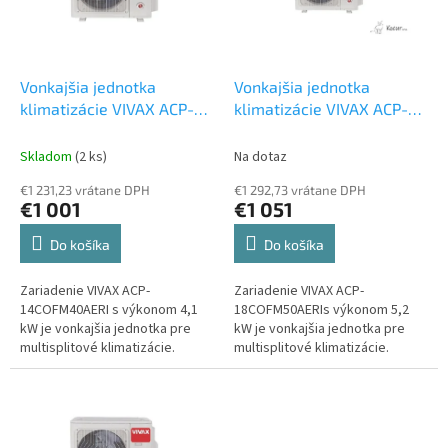
t
p
o
r
v
o
d
Vonkajšia jednotka
Vonkajšia jednotka
u
klimatizácie VIVAX ACP-
klimatizácie VIVAX ACP-
k
14COFM40AERIs 4,1 kW
18COFM50AERIs 5 kW
t
Multi vonkajšia jednotka
Multi vonkajšia jednotka
Skladom
(2 ks)
Na dotaz
o
€1 231,23 vrátane DPH
€1 292,73 vrátane DPH
v
€1 001
€1 051
Do košíka
Do košíka
Zariadenie VIVAX ACP-
Zariadenie VIVAX ACP-
14COFM40AERI s výkonom 4,1
18COFM50AERIs výkonom 5,2
kW je vonkajšia jednotka pre
kW je vonkajšia jednotka pre
multisplitové klimatizácie.
multisplitové klimatizácie.
Môžete k nej pripojiť maximálne
Môžete k nej pripojiť maximálne
2 vnútorné jednotky, ktorých
2 vnútorné jednotky, ktorých
typ si...
typ si...