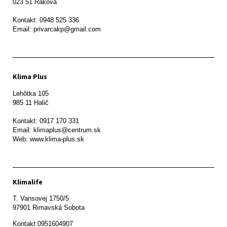
023 51 Raková 

Kontakt: 0948 525 336

Email: privarcakp@gmail.com
Klima Plus
Lehôtka 105

985 11 Halič

Kontakt: 0917 170 331

Email: klimaplus@centrum.sk

Klimalife
T. Vansovej 1750/5 

97901 Rimavská Sobota 
Kontakt:0951604907
