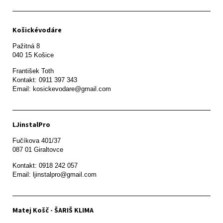
Košickévodáre
Pažitná 8

František Toth 

Kontakt: 0911 397 343

Email: kosickevodare@gmail.com
LJinstalPro
Fučíkova 401/37

087 01 Giraltovce
Kontakt: 0918 242 057

Email: ljinstalpro@gmail.com
Matej Košč - ŠARIŠ KLIMA