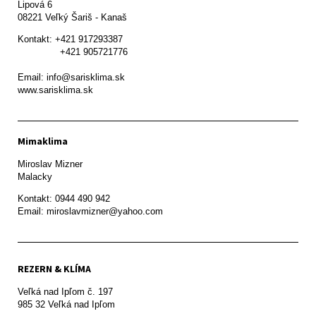
Lipová 6

08221 Veľký Šariš - Kanaš 
Kontakt: +421 917293387

               +421 905721776

Email: info@sarisklima.sk

www.sarisklima.sk
Mimaklima
Miroslav Mizner

Malacky
Kontakt: 0944 490 942

REZERN & KLÍMA
Veľká nad Ipľom č. 197

985 32 Veľká nad Ipľom
