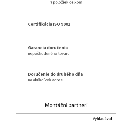
7
položiek celkom
O
ktorých...
v
l
á
Certifikácia ISO 9001
d
a
c
i
Garancia doručenia
e
nepoškodeného tovaru
p
r
v
k
Doručenie do druhého dňa
y
na akúkoľvek adresu
v
ý
p
i
Montážni partneri
s
u