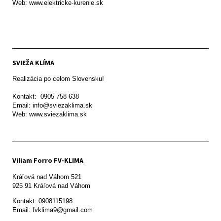
Web: www.elektricke-kurenie.sk

SVIEŽA KLÍMA
Realizácia po celom Slovensku!

Kontakt:  0905 758 638

Email: info@sviezaklima.sk

Web: www.sviezaklima.sk
Viliam Forro FV-KLIMA
Kráľová nad Váhom 521

Kontakt: 0908115198

Email: fvklima9@gmail.com