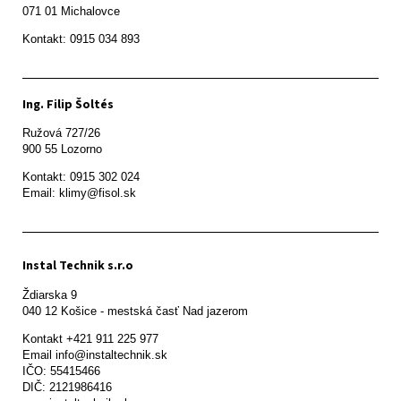
071 01 Michalovce 
Ing. Filip Šoltés
Ružová 727/26

900 55 Lozorno
Kontakt: 0915 302 024

Email: klimy@fisol.sk
Instal Technik s.r.o
Ždiarska 9

Kontakt +421 911 225 977

Email info@instaltechnik.sk

IČO: 55415466

DIČ: 2121986416
