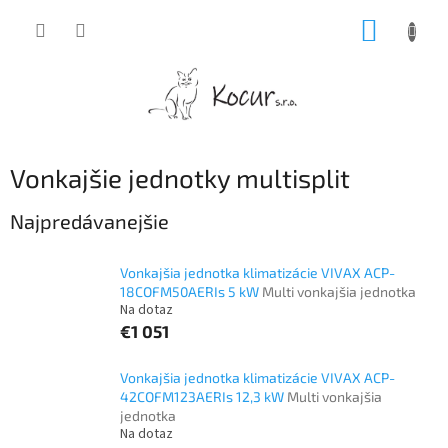
Prejsť
NÁKUP
na
obsah
KOŠÍK
Vonkajšie jednotky multisplit
Najpredávanejšie
Vonkajšia jednotka klimatizácie VIVAX ACP-
18COFM50AERIs 5 kW
Multi vonkajšia jednotka
Na dotaz
€1 051
Vonkajšia jednotka klimatizácie VIVAX ACP-
42COFM123AERIs 12,3 kW
Multi vonkajšia
jednotka
Na dotaz