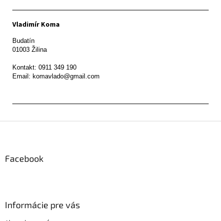
Vladimír Koma
Budatín 

01003 Žilina

Kontakt: 0911 349 190

Z
á
p
ä
Facebook
t
i
e
Informácie pre vás