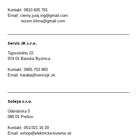
Kontakt: 0910 605 781

Email: cierny.juraj.ing@gmail.com

           rezern.klima@gmail.com
Servis JK s.r.o.
Tajovského 22

974 01 Banská Bystrica

Kontakt: 0905 753 983

Email: karaba@servisjk.sk 
Soleya s.r.o.
Údenárska 5

080 01 Prešov  

Kontakt: 051/321 16 20

Email: eshop@elektricke-kurenie.sk
