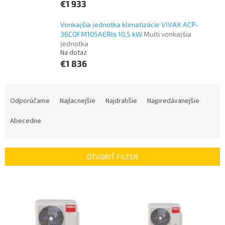
€1 933
Vonkajšia jednotka klimatizácie VIVAX ACP-
36COFM105AERIs 10,5 kW
Multi vonkajšia
jednotka
Na dotaz
€1 836
R
a
Odporúčame
Najlacnejšie
Najdrahšie
Najpredávanejšie
d
e
Abecedne
n
i
e
OTVORIŤ FILTER
p
r
V
o
ý
d
p
u
i
k
s