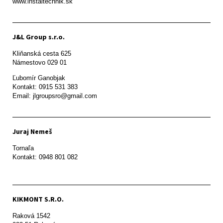
www.instaltechnik.sk
J&L Group s.r.o.
Kliňanská cesta 625

Námestovo 029 01 
Ľubomír Ganobjak

Kontakt: 0915 531 383

Email: jlgroupsro@gmail.com
Juraj Nemeš
Tornaľa

Kontakt: 0948 801 082
KIKMONT S.R.O.
Raková 1542
