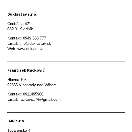
Duklastav s.r.o.
Centrálna 421

089 01 Svidník
Kontakt: 0949 383 777

Email: info@duklastav.sk

Web: www.duklastav.sk
František Račkovič
Hlavná 103

92555 Vinohrady nad Váhom
Kontakt: 0911495966

Email: rackovic.74@gmail.com
iAIR s.r.o
Tovarenska 4
