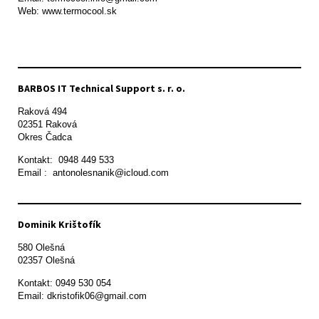
Web: www.termocool.sk

BARBOS IT Technical Support s. r. o.
Raková 494

02351 Raková 

Okres Čadca
Kontakt:  0948 449 533

Email :  antonolesnanik@icloud.com
Dominik Krištofík
580 Olešná

Kontakt: 0949 530 054

Email: dkristofik06@gmail.com