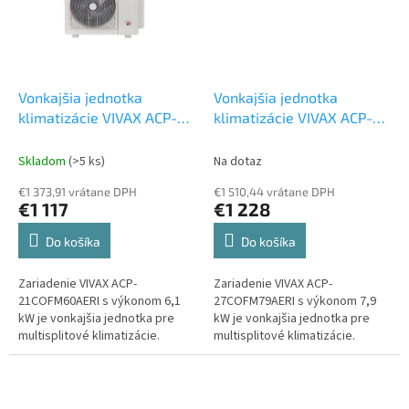
Vonkajšia jednotka
Vonkajšia jednotka
klimatizácie VIVAX ACP-
klimatizácie VIVAX ACP-
21COFM60AERIs 6,1 kW
27COFM79AERIs 7,9 kW
Multi vonkajšia jednotka
Multi vonkajšia jednotka
Skladom
(>5 ks)
Na dotaz
€1 373,91 vrátane DPH
€1 510,44 vrátane DPH
€1 117
€1 228
Do košíka
Do košíka
Zariadenie VIVAX ACP-
Zariadenie VIVAX ACP-
21COFM60AERI s výkonom 6,1
27COFM79AERI s výkonom 7,9
kW je vonkajšia jednotka pre
kW je vonkajšia jednotka pre
multisplitové klimatizácie.
multisplitové klimatizácie.
Môžete k nej pripojiť maximálne
Môžete k nej pripojiť maximálne
3 vnútorné jednotky, ktorých
3 vnútorné jednotky, ktorých
typ si...
typ si...