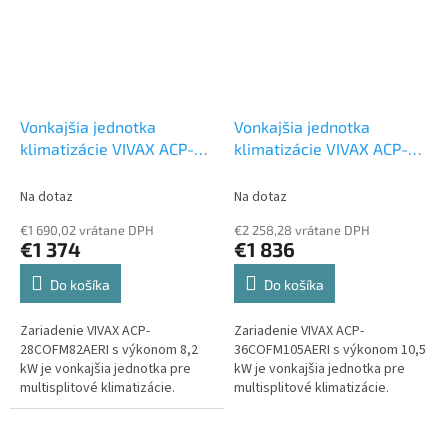
Vonkajšia jednotka
Vonkajšia jednotka
klimatizácie VIVAX ACP-
klimatizácie VIVAX ACP-
28COFM82AERIs 8,2 kW
36COFM105AERIs 10,5 kW
Multi vonkajšia jednotka
Multi vonkajšia jednotka
Na dotaz
Na dotaz
€1 690,02 vrátane DPH
€2 258,28 vrátane DPH
€1 374
€1 836
Do košíka
Do košíka
Zariadenie VIVAX ACP-
Zariadenie VIVAX ACP-
28COFM82AERI s výkonom 8,2
36COFM105AERI s výkonom 10,5
kW je vonkajšia jednotka pre
kW je vonkajšia jednotka pre
multisplitové klimatizácie.
multisplitové klimatizácie.
Môžete k nej pripojiť maximálne
Môžete k nej pripojiť maximálne
4 vnútorné jednotky, ktorých
4 vnútorné jednotky, ktorých...
typ si...