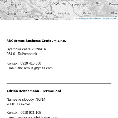
Leaflet
|
©
OpenStreetMap
|
Shoptet doplnek
ABC Armus Business Centrum s.r.o.
Bystrická cesta 2339/41A   

034 01 Ružomberok

Kontakt: 0919 415 350

Adrián Hennemann - TermoCool
Námestie slobody 763/14

98601 Fiľakovo
Kontakt: 0910 921 105

Email: termocool.info@gmail.com
