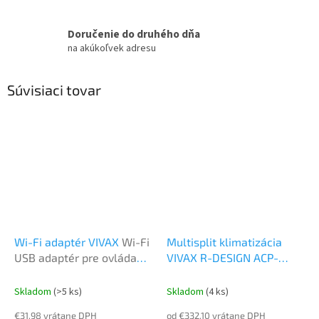
Doručenie do druhého dňa
na akúkoľvek adresu
Súvisiaci tovar
Wi-Fi adaptér VIVAX
Wi-Fi
Multisplit klimatizácia
USB adaptér pre ovládanie
VIVAX R-DESIGN ACP-
klimatizácie cez smart
09CH25AERI/I 2,5 kW
zariadenie
Nástenná vnútorná
Skladom
(>5 ks)
Skladom
(4 ks)
jednotka k Multi
€31,98 vrátane DPH
od €332,10 vrátane DPH