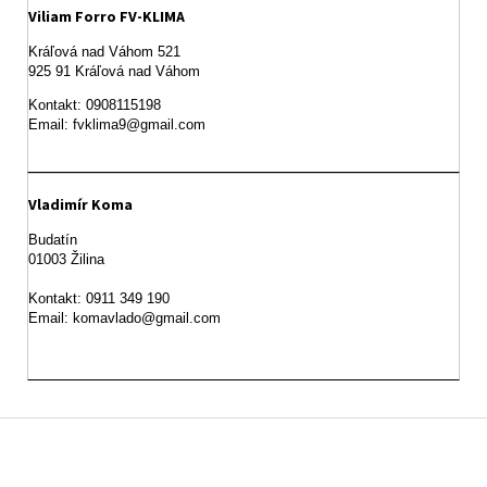
Viliam Forro FV-KLIMA
Kráľová nad Váhom 521

Kontakt: 0908115198

Email: fvklima9@gmail.com
Vladimír Koma
Budatín 

01003 Žilina

Kontakt: 0911 349 190

Z
á
p