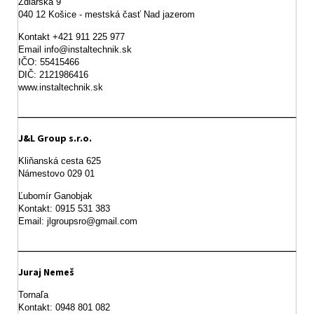
Ždiarska 9

Kontakt +421 911 225 977

Email info@instaltechnik.sk

IČO: 55415466

DIČ: 2121986416

www.instaltechnik.sk
J&L Group s.r.o.
Kliňanská cesta 625

Námestovo 029 01 
Ľubomír Ganobjak

Kontakt: 0915 531 383

Email: jlgroupsro@gmail.com
Juraj Nemeš
Tornaľa

Kontakt: 0948 801 082