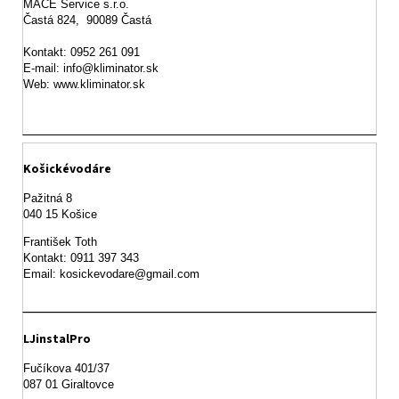
MACE Service s.r.o.

Častá 824,  90089 Častá

Kontakt: 0952 261 091

E-mail: info@kliminator.sk

Web: www.kliminator.sk
Košickévodáre
Pažitná 8

František Toth 

Kontakt: 0911 397 343

Email: kosickevodare@gmail.com
LJinstalPro
Fučíkova 401/37

087 01 Giraltovce