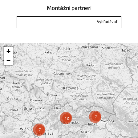
Montážni partneri
+
−
7
12
7