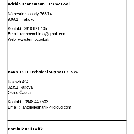
Adrián Hennemann - TermoCool
Námestie slobody 763/14

98601 Fiľakovo
Kontakt: 0910 921 105

Email: termocool.info@gmail.com

Web: www.termocool.sk

BARBOS IT Technical Support s. r. o.
Raková 494

02351 Raková 

Okres Čadca
Kontakt:  0948 449 533

Email :  antonolesnanik@icloud.com
Dominik Krištofík