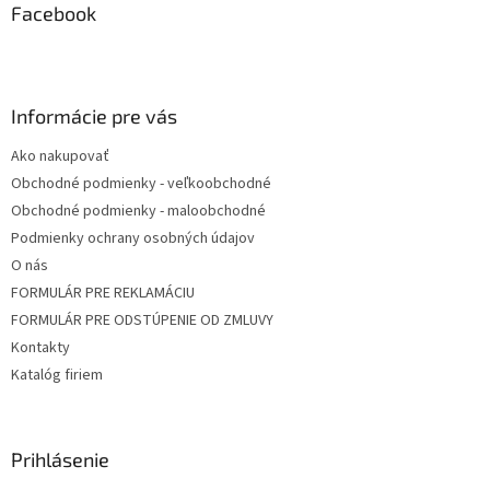
ä
Facebook
t
i
e
Informácie pre vás
Ako nakupovať
Obchodné podmienky - veľkoobchodné
Obchodné podmienky - maloobchodné
Podmienky ochrany osobných údajov
O nás
FORMULÁR PRE REKLAMÁCIU
FORMULÁR PRE ODSTÚPENIE OD ZMLUVY
Kontakty
Katalóg firiem
Prihlásenie