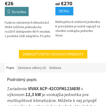
€26
€270
od
DETAIL
Do košíka
Multisplitová vnútorná jednotka.
Funkcie nástenných klimatizácií
K prevádzke je nutné napojiť na
VIVAX môžete jednoducho
vhodnú vonkajšiu jednotku
rozšíriť dokúpením Wi-Fi modulu
Vivax.
v podobe USB adaptéra. Po jeho
pripojení k domácej
bezdrôtovej sieti získate
jednoduchú...
ZOBRAZIŤ VŠETKY SÚVISIACE PRODUKTY
Popis
Súvisiace súbory (1)
Diskusia
Podrobný popis
Zariadenie
VIVAX ACP-42COFM123AERI
s
výkonom
12,3 kW
je vonkajšia jednotka pre
multisplitové klimatizácie. Môžete k nej pripojiť