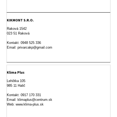
KIKMONT S.R.O.
Raková 1542

023 51 Raková 

Kontakt: 0948 525 336

Email: privarcakp@gmail.com
Klima Plus
Lehôtka 105

985 11 Halič

Kontakt: 0917 170 331

Email: klimaplus@centrum.sk
