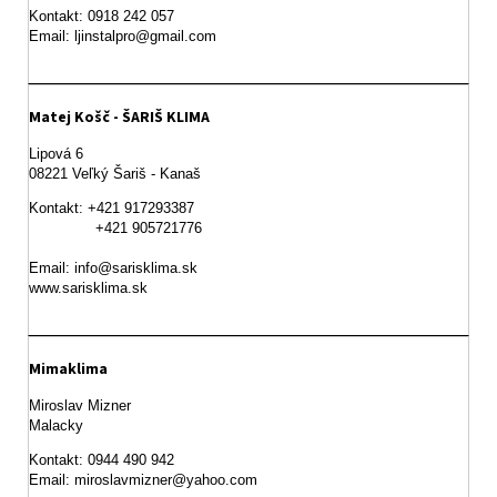
Kontakt: 0918 242 057

Email: ljinstalpro@gmail.com
Matej Košč - ŠARIŠ KLIMA
Lipová 6

08221 Veľký Šariš - Kanaš 
Kontakt: +421 917293387

               +421 905721776

Email: info@sarisklima.sk

www.sarisklima.sk
Mimaklima
Miroslav Mizner

Malacky
Kontakt: 0944 490 942
