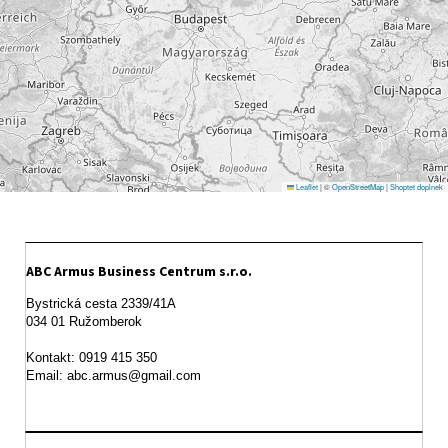
Leaflet
|
©
OpenStreetMap
|
Shoptet doplnek
ABC Armus Business Centrum s.r.o.
Bystrická cesta 2339/41A   

034 01 Ružomberok

Kontakt: 0919 415 350
