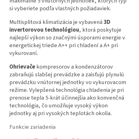
maximálne 5 vnútorných jednotiek, ktorých typ
si vyberiete podľa vlastných požiadaviek.
Multisplitová klimatizácia je vybavená
3D
invertorovou technológiou
, ktorá poskytuje
najlepší výkon so značnými úsporami energie v
energetickej triede A++ pri chladení a A+ pri
vykurovaní.
Ohrievače
kompresorov a kondenzátorov
zabraňujú slabšej prevádzke a zaisťujú plynulú
prevádzku vnútornej jednotky vo vykurovacom
režime. Vylepšená technológia chladenia je pri
prenose tepla 5-krát účinnejšia ako konvenčná
technológia, čo umožňuje vysoký výkon
jednotky aj pri vysokých teplotách okolia.
Funkcie zariadenia