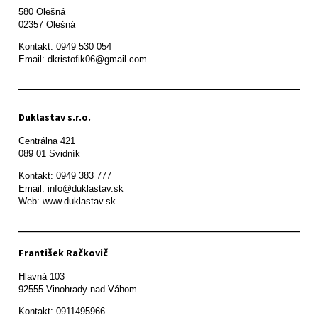
580 Olešná

Kontakt: 0949 530 054

Email: dkristofik06@gmail.com
Duklastav s.r.o.
Centrálna 421

089 01 Svidník
Kontakt: 0949 383 777

Email: info@duklastav.sk

Web: www.duklastav.sk
František Račkovič
Hlavná 103

92555 Vinohrady nad Váhom
Kontakt: 0911495966
