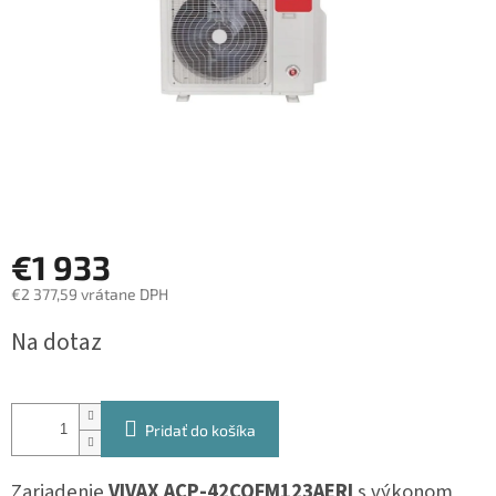
€1 933
€2 377,59 vrátane DPH
Jednotková
Na dotaz
cena:
Pridať do košíka
Zariadenie
VIVAX
ACP-42COFM123AERI
s výkonom