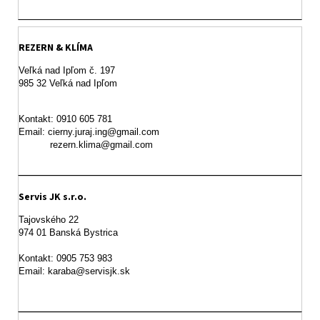
REZERN & KLÍMA
Veľká nad Ipľom č. 197

985 32 Veľká nad Ipľom

Kontakt: 0910 605 781

Email: cierny.juraj.ing@gmail.com

           rezern.klima@gmail.com
Servis JK s.r.o.
Tajovského 22

974 01 Banská Bystrica

Kontakt: 0905 753 983

Email: karaba@servisjk.sk 