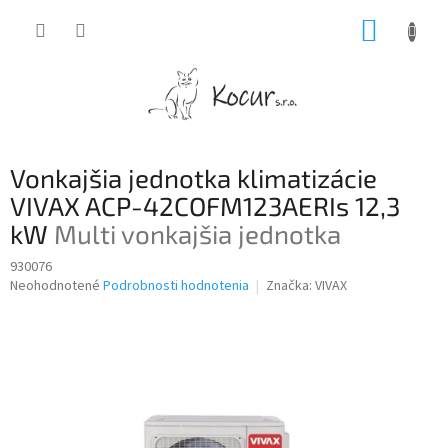
Prejsť
NÁKUP
na
obsah
KOŠÍK
Vonkajšia jednotka klimatizácie
VIVAX ACP-42COFM123AERIs 12,3
kW
Multi vonkajšia jednotka
930076
Priemerné
Neohodnotené
Podrobnosti hodnotenia
Značka:
VIVAX
hodnotenie
produktu
je
0,0
z
5
hviezdičiek.