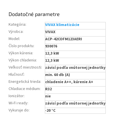
Dodatočné parametre
Kategória
:
VIVAX klimatizácie
Výrobca
:
VIVAX
Model
:
ACP-42COFM123AERI
Číslo produktu
:
930076
Výkon kúrenia
:
12,3 kW
Výkon chladenia
:
12,3 kW
Veľkosť miestnosti
:
závisí podľa vnútornej jednotky
Hlučnosť
:
min. 60 db (A)
Energetická trieda
:
chladenie A++, kúrenie A+
Chladiace médium
:
R32
Ionizátor
:
nie
Wi-Fi ready
:
závisí podľa vnútornej jednotky
Vykuruje do
:
-20 °C