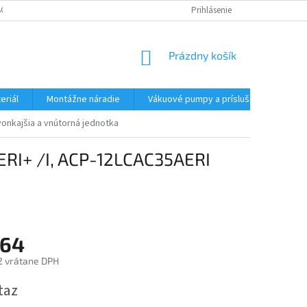
CHODNÉ PODMIENKY - MALOOBCHODNÉ
PODMIENKY OCHRANY OSOBNÝC
Prihlásenie
NÁKUPNÝ
Prázdny košík
KOŠÍK
eriál
Montážne náradie
Vákuové pumpy a príslušenstvo
vonkajšia a vnútorná jednotka
ERI+ /I, ACP-12LCAC35AERI
264
2 vrátane DPH
ová
taz