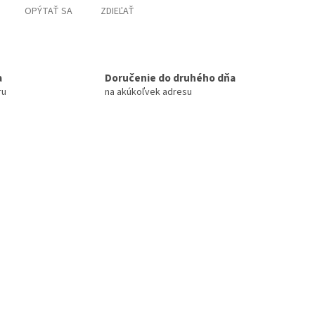
OPÝTAŤ SA
ZDIEĽAŤ
a
Doručenie do druhého dňa
ru
na akúkoľvek adresu