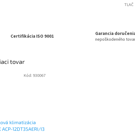
TLAČ
Garancia doručeni
Certifikácia ISO 9001
nepoškodeného tova
iaci tovar
Kód:
930067
ová klimatizácia
X ACP-12DT35AERI/I3