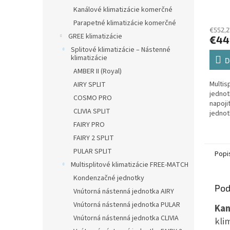
3,5 
Kanálové klimatizácie komerčné
jedno
Parapetné klimatizácie komerčné
€552,2
GREE klimatizácie
€44
Splitové klimatizácie – Nástenné
klimatizácie
D
AMBER II (Royal)
Multis
AIRY SPLIT
jednot
COSMO PRO
napoji
CLIVIA SPLIT
jednot
FAIRY PRO
FAIRY 2 SPLIT
PULAR SPLIT
Popi
Multisplitové klimatizácie FREE-MATCH
Kondenzačné jednotky
Pod
Vnútorná nástenná jednotka AIRY
Vnútorná nástenná jednotka PULAR
Kan
Vnútorná nástenná jednotka CLIVIA
kli