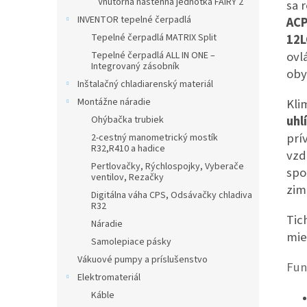
Vnútorná nástenná jednotka FAIRY 2
sa 
INVENTOR tepelné čerpadlá
ACP
12L
Tepelné čerpadlá MATRIX Split
ovl
Tepelné čerpadlá ALL IN ONE –
Integrovaný zásobník
oby
Inštalačný chladiarenský materiál
Kli
Montážne náradie
uhl
Ohýbačka trubiek
prí
2-cestný manometrický mostík
R32,R410 a hadice
vzd
Pertlovačky, Rýchlospojky, Vyberače
spo
ventilov, Rezačky
zim
Digitálna váha CPS, Odsávačky chladiva
R32
Tic
Náradie
mie
Samolepiace pásky
Vákuové pumpy a príslušenstvo
Fun
Elektromateriál
Káble