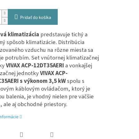
Pridať do košíka
vá klimatizácia
predstavuje tichý a
ý spôsob klimatizácie. Distribúcia
izovaného vzduchu na rôzne miesta sa
je potrubím. Set vnútornej klimatizačnej
ky
VIVAX ACP-12DT35AERI
a vonkajšej
izačnej jednotky
VIVAX ACP-
C35AERI
s výkonom 3,5 kW
spolu s
ovým káblovým ovládačom, ktorý je
u balenia, je vhodný nielen pre väčšie
 ale aj obchodné priestory.
informácie