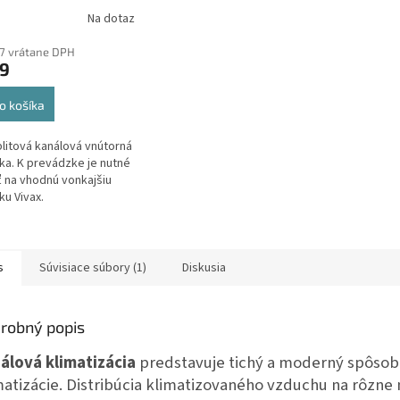
kW
Kanálová vnútorná
Na dotaz
tka k Multi
7 vrátane DPH
9
o košíka
plitová kanálová vnútorná
ka. K prevádzke je nutné
ť na vhodnú vonkajšiu
ku Vivax.
s
Súvisiace súbory (1)
Diskusia
robný popis
álová klimatizácia
predstavuje tichý a moderný spôsob
matizácie. Distribúcia klimatizovaného vzduchu na rôzne