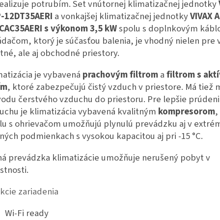
realizuje potrubím. Set vnútornej klimatizačnej jednotky
-12DT35AERI
a vonkajšej klimatizačnej jednotky
VIVAX 
CAC35AERI
s výkonom 3,5 kW
spolu s doplnkovým káb
ádačom, ktorý je súčasťou balenia, je vhodný nielen pre 
tné, ale aj obchodné priestory.
matizácia je vybavená
prachovým filtrom
a
filtrom s ak
ím
, ktoré zabezpečujú čistý vzduch v priestore. Má tiež
vodu čerstvého vzduchu do priestoru. Pre lepšie prúden
uchu je klimatizácia vybavená kvalitným
kompresorom
,
lu s ohrievačom umožňujú plynulú prevádzku aj v extr
ných podmienkach s vysokou kapacitou aj pri -15 °C.
há prevádzka klimatizácie umožňuje nerušený pobyt v
stnosti.
kcie zariadenia
Wi-Fi ready