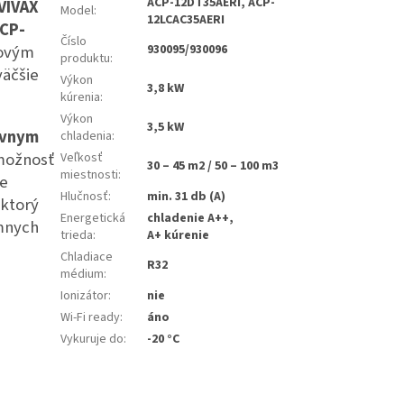
ACP-12DT35AERI, ACP-
VIVAX
Model
:
12LCAC35AERI
ACP-
Číslo
lovým
930095/930096
produktu
:
väčšie
Výkon
3,8 kW
kúrenia
:
Výkon
3,5 kW
tívnym
chladenia
:
 možnosť
Veľkosť
30 – 45 m2 / 50 – 100 m3
miestnosti
:
ie
Hlučnosť
:
min. 31 db (A)
 ktorý
Energetická
chladenie A++,
émnych
trieda
:
A+ kúrenie
Chladiace
R32
médium
:
Ionizátor
:
nie
Wi-Fi ready
:
áno
Vykuruje do
:
-20 °C