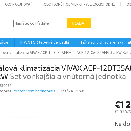
AKO NAKUPOVAŤ
OBCHODNÉ PODMIENKY - VEĽKOOBCHODNÉ
OB
HĽADAŤ
zácie
INVENTOR tepelné čerpadlá
Inštalačný chladiarenský mat
lová klimatizácia VIVAX ACP-12DT35AERI+ /I, ACP-12LCAC35AERI 3,5 kW
Set 
álová klimatizácia VIVAX ACP-12DT35A
 kW
Set vonkajšia a vnútorná jednotka
930096
né
notené
Podrobnosti hodnotenia
Značka:
VIVAX
nie
€1 
u
€1 554,7
Jednotk
Na do
cena:
iek.