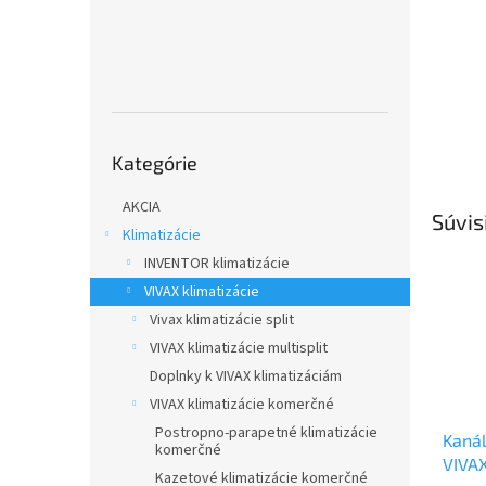
Preskočiť
Kategórie
kategórie
AKCIA
Súvis
Klimatizácie
INVENTOR klimatizácie
VIVAX klimatizácie
Vivax klimatizácie split
VIVAX klimatizácie multisplit
Doplnky k VIVAX klimatizáciám
VIVAX klimatizácie komerčné
Postropno-parapetné klimatizácie
Kanál
komerčné
VIVA
Kazetové klimatizácie komerčné