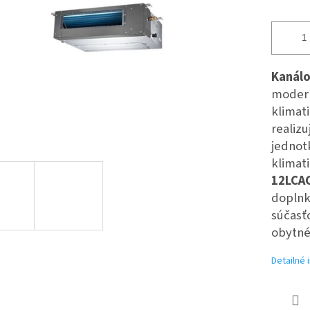
Kanálo
modern
klimat
realizu
jednot
klimat
12LCA
doplnk
súčasťo
obytné,
Detailné 