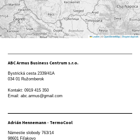
Leaflet
|
©
OpenStreetMap
|
Shoptet doplnek
ABC Armus Business Centrum s.r.o.
Bystrická cesta 2339/41A   

034 01 Ružomberok

Kontakt: 0919 415 350

Adrián Hennemann - TermoCool
Námestie slobody 763/14

98601 Fiľakovo