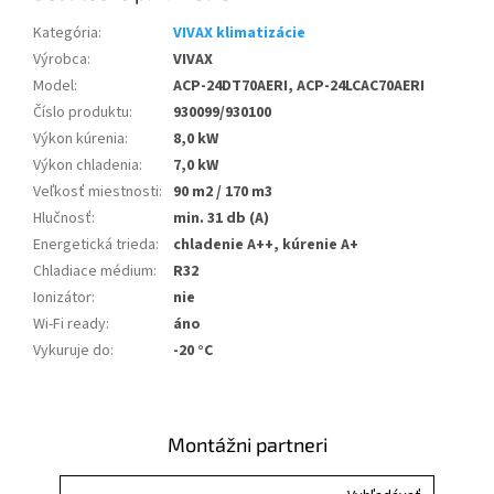
Kategória
:
VIVAX klimatizácie
Výrobca
:
VIVAX
Model
:
ACP-24DT70AERI, ACP-24LCAC70AERI
Číslo produktu
:
930099/930100
Výkon kúrenia
:
8,0 kW
Výkon chladenia
:
7,0 kW
Veľkosť miestnosti
:
90 m2 / 170 m3
Hlučnosť
:
min. 31 db (A)
Energetická trieda
:
chladenie A++, kúrenie A+
Chladiace médium
:
R32
Ionizátor
:
nie
Wi-Fi ready
:
áno
Vykuruje do
:
-20 °C
Montážni partneri