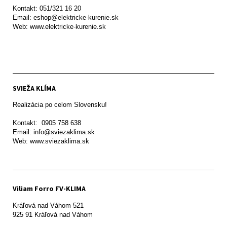
Kontakt: 051/321 16 20

Email: eshop@elektricke-kurenie.sk

Web: www.elektricke-kurenie.sk

SVIEŽA KLÍMA
Realizácia po celom Slovensku!

Kontakt:  0905 758 638

Email: info@sviezaklima.sk

Web: www.sviezaklima.sk
Viliam Forro FV-KLIMA
Kráľová nad Váhom 521
