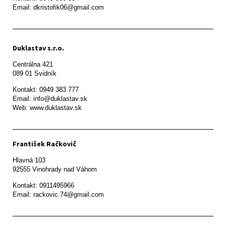
Email: dkristofik06@gmail.com
Duklastav s.r.o.
Centrálna 421

089 01 Svidník
Kontakt: 0949 383 777

Email: info@duklastav.sk

Web: www.duklastav.sk
František Račkovič
Hlavná 103

92555 Vinohrady nad Váhom
Kontakt: 0911495966

Email: rackovic.74@gmail.com