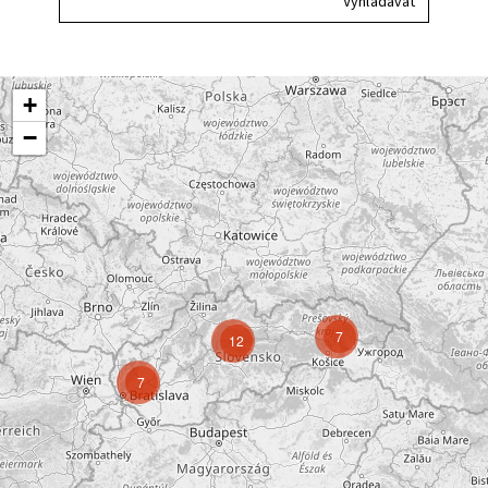
+
−
7
12
7