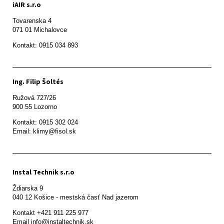
iAIR s.r.o
Tovarenska 4

071 01 Michalovce 
Ing. Filip Šoltés
Ružová 727/26

900 55 Lozorno
Kontakt: 0915 302 024

Email: klimy@fisol.sk
Instal Technik s.r.o
Ždiarska 9

Kontakt +421 911 225 977

Email info@instaltechnik.sk
