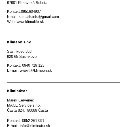
97901 Rimavská Sobota 
Kontakt:0951604907

Email: klimalifeinfo@gmail.com 

Web: www.klimalife.sk 
Klimeon s.r.o.
Sasinkovo 353

920 65 Sasinkovo
Kontakt: 0940 719 123

E-mail: www.tl@klimeon.sk
Kliminátor
Marek Červenec

MACE Service s.r.o.

Častá 824,  90089 Častá

Kontakt: 0952 261 091

E-mail: info@kliminator.sk
