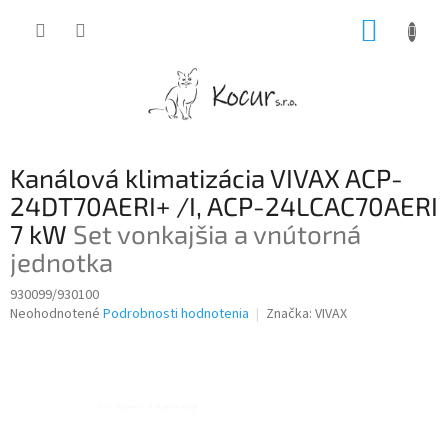
Prejsť
NÁKUP
na
obsah
KOŠÍK
Kanálová klimatizácia VIVAX ACP-
24DT70AERI+ /I, ACP-24LCAC70AERI
7 kW
Set vonkajšia a vnútorná
jednotka
930099/930100
Priemerné
Neohodnotené
Podrobnosti hodnotenia
Značka:
VIVAX
hodnotenie
produktu
je
0,0
z
5
hviezdičiek.