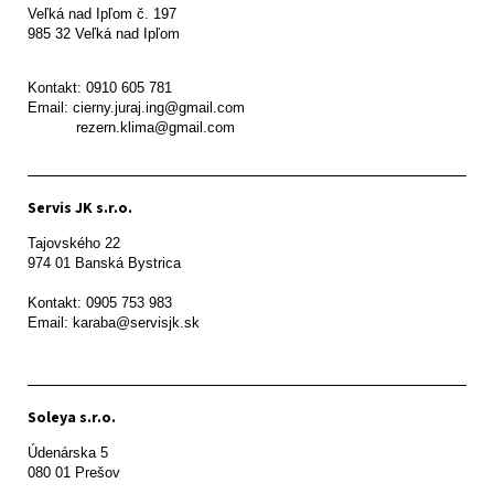
Veľká nad Ipľom č. 197

985 32 Veľká nad Ipľom

Kontakt: 0910 605 781

Email: cierny.juraj.ing@gmail.com

           rezern.klima@gmail.com
Servis JK s.r.o.
Tajovského 22

974 01 Banská Bystrica

Kontakt: 0905 753 983

Email: karaba@servisjk.sk 
Soleya s.r.o.
Údenárska 5

080 01 Prešov  
