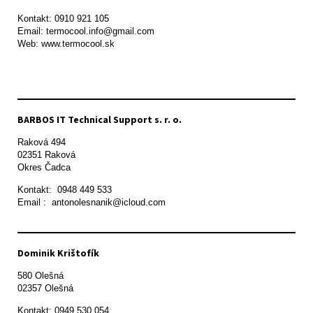
Kontakt: 0910 921 105

Email: termocool.info@gmail.com

Web: www.termocool.sk

BARBOS IT Technical Support s. r. o.
Raková 494

02351 Raková 

Okres Čadca
Kontakt:  0948 449 533

Email :  antonolesnanik@icloud.com
Dominik Krištofík
580 Olešná

Kontakt: 0949 530 054
