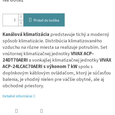
cena:
Pridať do košíka
Kanálová klimatizácia
predstavuje tichý a moderný
spôsob klimatizácie. Distribúcia klimatizovaného
vzduchu na rôzne miesta sa realizuje potrubím. Set
vnútornej klimatizačnej jednotky
VIVAX
ACP-
24DT70AERI
a vonkajšej klimatizačnej jednotky
VIVAX
ACP-24LCAC70AERI
s výkonom 7 kW
spolu s
doplnkovým káblovým ovládačom, ktorý je súčasťou
balenia, je vhodný nielen pre väčšie obytné, ale aj
obchodné priestory.
Detailné informácie