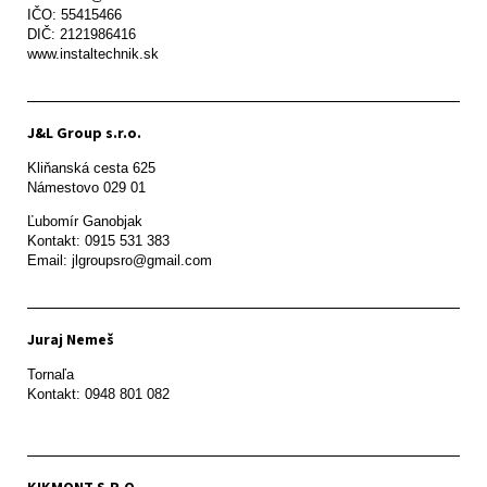
IČO: 55415466

DIČ: 2121986416

www.instaltechnik.sk
J&L Group s.r.o.
Kliňanská cesta 625

Námestovo 029 01 
Ľubomír Ganobjak

Kontakt: 0915 531 383

Email: jlgroupsro@gmail.com
Juraj Nemeš
Tornaľa

Kontakt: 0948 801 082