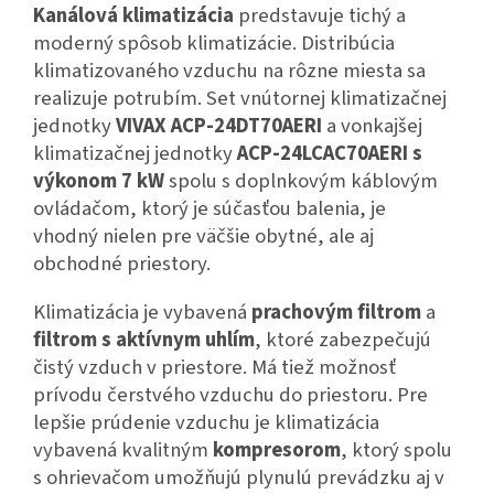
Kanálová klimatizácia
predstavuje tichý a
moderný spôsob klimatizácie. Distribúcia
klimatizovaného vzduchu na rôzne miesta sa
realizuje potrubím. Set vnútornej klimatizačnej
jednotky
VIVAX
ACP-24DT70AERI
a vonkajšej
klimatizačnej jednotky
ACP-24LCAC70AERI
s
výkonom 7 kW
spolu s doplnkovým káblovým
ovládačom, ktorý je súčasťou balenia, je
vhodný nielen pre väčšie obytné, ale aj
obchodné priestory.
Klimatizácia je vybavená
prachovým filtrom
a
filtrom s aktívnym uhlím
, ktoré zabezpečujú
čistý vzduch v priestore. Má tiež možnosť
prívodu čerstvého vzduchu do priestoru. Pre
lepšie prúdenie vzduchu je klimatizácia
vybavená kvalitným
kompresorom
, ktorý spolu
s ohrievačom umožňujú plynulú prevádzku aj v