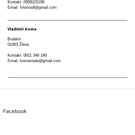
Kontakt: 0908115198

Email: fvklima9@gmail.com
Vladimír Koma
Budatín 

01003 Žilina

Kontakt: 0911 349 190

Z
á
p
ä
Facebook
t
i
e