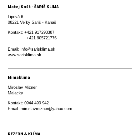
Matej Košč - ŠARIŠ KLIMA
Lipová 6

08221 Veľký Šariš - Kanaš 
Kontakt: +421 917293387

               +421 905721776

Email: info@sarisklima.sk

www.sarisklima.sk
Mimaklima
Miroslav Mizner

Malacky
Kontakt: 0944 490 942

REZERN & KLÍMA