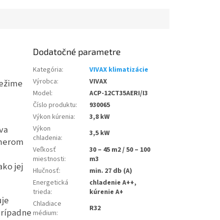
Dodatočné parametre
Kategória
:
VIVAX klimatizácie
Výrobca
:
VIVAX
režime
Model
:
ACP-12CT35AERI/I3
Číslo produktu
:
930065
Výkon kúrenia
:
3,8 kW
áva
Výkon
3,5 kW
chladenia
:
smerom
Veľkosť
30 – 45 m2 / 50 – 100
miestnosti
:
m3
ko jej
Hlučnosť
:
min. 27 db (A)
Energetická
chladenie A++,
trieda
:
kúrenie A+
uje
Chladiace
R32
prípadne
médium
: