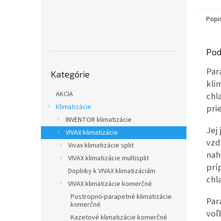
Popi
Pod
Preskočiť
Par
Kategórie
kategórie
kli
AKCIA
chl
pri
Klimatizácie
INVENTOR klimatizácie
Jej
VIVAX klimatizácie
vzd
Vivax klimatizácie split
nah
VIVAX klimatizácie multisplit
prí
Doplnky k VIVAX klimatizáciám
chl
VIVAX klimatizácie komerčné
Postropno-parapetné klimatizácie
Par
komerčné
voľ
Kazetové klimatizácie komerčné