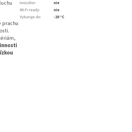
duchu
Ionizátor
:
nie
Wi-Fi ready
:
nie
Vykuruje do
:
-20 °C
e prachu
sti.
tériám,
innosti
nízkou