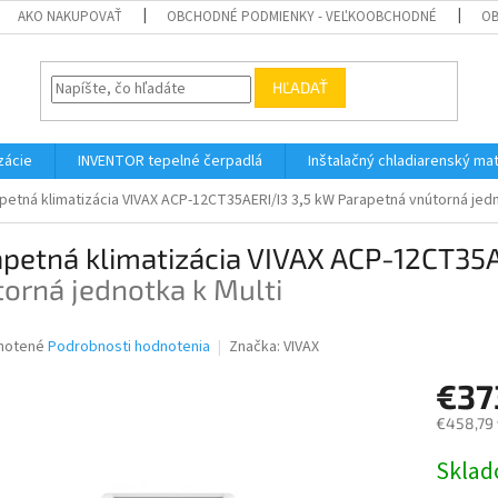
AKO NAKUPOVAŤ
OBCHODNÉ PODMIENKY - VEĽKOOBCHODNÉ
OB
HĽADAŤ
zácie
INVENTOR tepelné čerpadlá
Inštalačný chladiarenský mat
petná klimatizácia VIVAX ACP-12CT35AERI/I3 3,5 kW
Parapetná vnútorná jedn
apetná klimatizácia VIVAX ACP-12CT35
orná jednotka k Multi
né
notené
Podrobnosti hodnotenia
Značka:
VIVAX
nie
€37
u
€458,79 
Jednotk
Skla
cena:
iek.