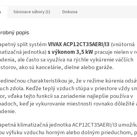
s
Súvisiace súbory (1)
Diskusia
robný popis
apetný split systém
VIVAX ACP12CT35AERI/I3
(vnútorná
matizačná jednotka)
s výkonom 3,5 kW
pracuje nielen v 
adenia, ale často sa využíva na rýchle vykúrenie väčších
estorov, ako sú kancelárie, dielne alebo garáže.
 jedinečnou charakteristikou je, že v režime kúrenia ods
uch zdola. Keďže teplý vzduch stúpa v priestore vždy 
or, vďaka tejto funkcii sa zariadenie najlepšie používa v
padoch, keď je vykurovanie miestnosti rovnako dôležité a
adenie.
apetná klimatizačná jednotka ACP12CT35AERI/I3 umožň
bu výfuku vzduchu horným alebo dolným prieduchom, 