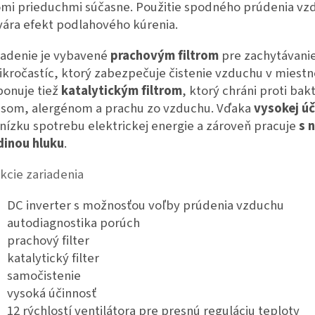
mi prieduchmi súčasne. Použitie spodného prúdenia vz
vára efekt podlahového kúrenia.
iadenie je vybavené
prachovým filtrom
pre zachytávani
ikročastíc, ktorý zabezpečuje čistenie vzduchu v miestno
ponuje tiež
katalytickým filtrom
, ktorý chráni proti bak
usom, alergénom a prachu zo vzduchu. Vďaka
vysokej úč
nízku spotrebu elektrickej energie a zároveň pracuje
s 
dinou hluku
.
kcie zariadenia
DC inverter s možnosťou voľby prúdenia vzduchu
autodiagnostika porúch
prachový filter
katalytický filter
samočistenie
vysoká účinnosť
12 rýchlostí ventilátora pre presnú reguláciu teploty