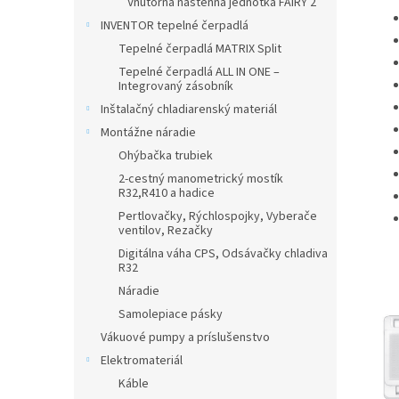
Vnútorná nástenná jednotka FAIRY 2
INVENTOR tepelné čerpadlá
Tepelné čerpadlá MATRIX Split
Tepelné čerpadlá ALL IN ONE –
Integrovaný zásobník
Inštalačný chladiarenský materiál
Montážne náradie
Ohýbačka trubiek
2-cestný manometrický mostík
R32,R410 a hadice
Pertlovačky, Rýchlospojky, Vyberače
ventilov, Rezačky
Digitálna váha CPS, Odsávačky chladiva
R32
Náradie
Samolepiace pásky
Vákuové pumpy a príslušenstvo
Elektromateriál
Káble