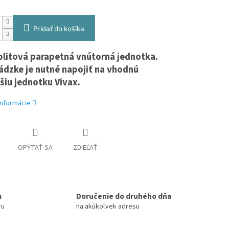
Pridať do košíka
plitová parapetná vnútorná jednotka.
ádzke je nutné napojiť na vhodnú
šiu jednotku Vivax.
informácie
OPÝTAŤ SA
ZDIEĽAŤ
a
Doručenie do druhého dňa
ru
na akúkoľvek adresu