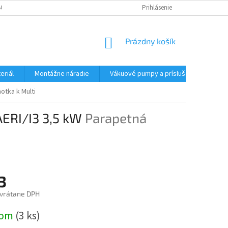
CHODNÉ PODMIENKY - MALOOBCHODNÉ
PODMIENKY OCHRANY OSOBNÝC
Prihlásenie
NÁKUPNÝ
Prázdny košík
KOŠÍK
eriál
Montážne náradie
Vákuové pumpy a príslušenstvo
otka k Multi
AERI/I3 3,5 kW
Parapetná
3
vrátane DPH
ová
dom
(3 ks)