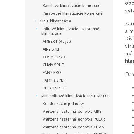
obo
Kanálové klimatizácie komerčné
vyt
Parapetné klimatizácie komerčné
GREE klimatizácie
Zar
Splitové klimatizácie – Nástenné
a m
klimatizácie
Dis
AMBER II (Royal)
vír
AIRY SPLIT
má 
COSMO PRO
hla
CLIVIA SPLIT
FAIRY PRO
Fun
FAIRY 2 SPLIT
PULAR SPLIT
Multisplitové klimatizácie FREE-MATCH
Kondenzačné jednotky
Vnútorná nástenná jednotka AIRY
Vnútorná nástenná jednotka PULAR
Vnútorná nástenná jednotka CLIVIA