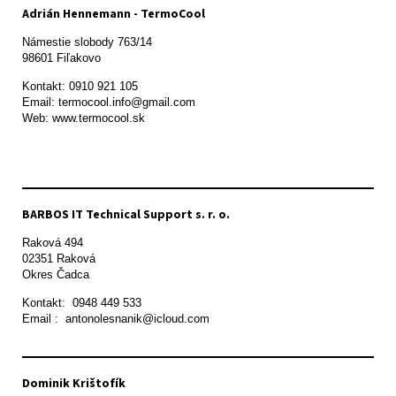
Adrián Hennemann - TermoCool
Námestie slobody 763/14

98601 Fiľakovo
Kontakt: 0910 921 105

Email: termocool.info@gmail.com

Web: www.termocool.sk

BARBOS IT Technical Support s. r. o.
Raková 494

02351 Raková 

Okres Čadca
Kontakt:  0948 449 533

Email :  antonolesnanik@icloud.com
Dominik Krištofík