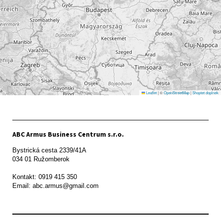
Leaflet
|
©
OpenStreetMap
|
Shoptet doplnek
ABC Armus Business Centrum s.r.o.
Bystrická cesta 2339/41A   

034 01 Ružomberok

Kontakt: 0919 415 350
