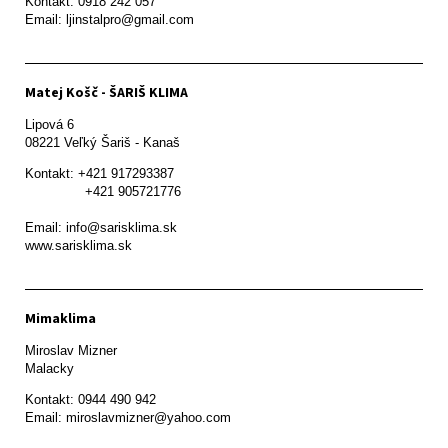
Kontakt: 0918 242 057

Email: ljinstalpro@gmail.com
Matej Košč - ŠARIŠ KLIMA
Lipová 6

08221 Veľký Šariš - Kanaš 
Kontakt: +421 917293387

               +421 905721776

Email: info@sarisklima.sk

www.sarisklima.sk
Mimaklima
Miroslav Mizner

Malacky
Kontakt: 0944 490 942
