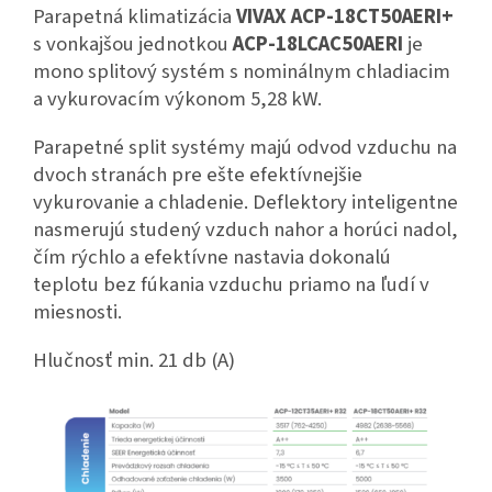
Parapetná klimatizácia
VIVAX ACP-18CT50AERI+
s vonkajšou jed
notkou
ACP-18LCAC50AERI
je
mono splitový systém s nominálnym chladiacim
a vykurovacím výkonom 5,28 kW.
Parapetné split systémy majú odvod vzduchu na
dvoch stranách pre ešte efektívnejšie
vykurovanie a
chladenie. Deflektory inteligentne
nasmerujú studený
vzduch nahor a horúci nadol,
čím rýchlo a efektívne
nastavia dokonalú
teplotu bez fúkania vzduchu priamo
na ľudí v
miesnosti.
Hlučnosť min. 21 db (A)