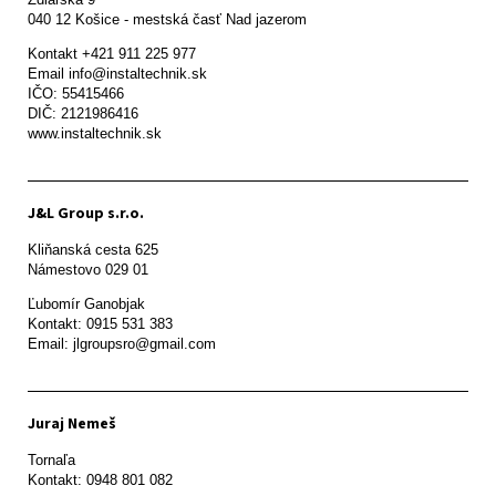
Kontakt +421 911 225 977

Email info@instaltechnik.sk

IČO: 55415466

DIČ: 2121986416

www.instaltechnik.sk
J&L Group s.r.o.
Kliňanská cesta 625

Námestovo 029 01 
Ľubomír Ganobjak

Kontakt: 0915 531 383

Email: jlgroupsro@gmail.com
Juraj Nemeš
Tornaľa

Kontakt: 0948 801 082