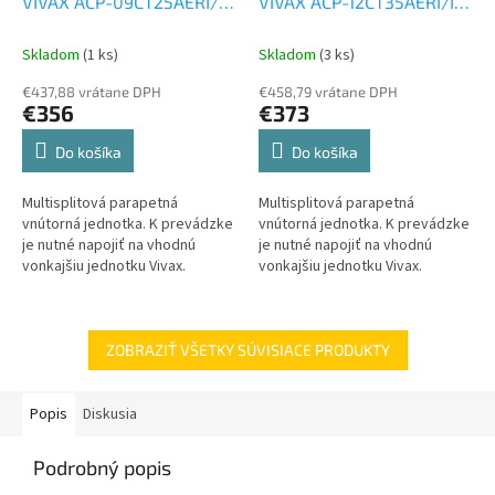
VIVAX ACP-09CT25AERI/I3
VIVAX ACP-12CT35AERI/I3
2,5 kW
Parapetná
3,5 kW
Parapetná
vnútorná jednotka k Multi
vnútorná jednotka k Multi
Skladom
(1 ks)
Skladom
(3 ks)
€437,88 vrátane DPH
€458,79 vrátane DPH
€356
€373
Do košíka
Do košíka
Multisplitová parapetná
Multisplitová parapetná
vnútorná jednotka. K prevádzke
vnútorná jednotka. K prevádzke
je nutné napojiť na vhodnú
je nutné napojiť na vhodnú
vonkajšiu jednotku Vivax.
vonkajšiu jednotku Vivax.
ZOBRAZIŤ VŠETKY SÚVISIACE PRODUKTY
Popis
Diskusia
Podrobný popis