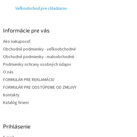
t
Veľkoobchod pre chladiarov
i
e
Informácie pre vás
Ako nakupovať
Obchodné podmienky - veľkoobchodné
Obchodné podmienky - maloobchodné
Podmienky ochrany osobných údajov
O nás
FORMULÁR PRE REKLAMÁCIU
FORMULÁR PRE ODSTÚPENIE OD ZMLUVY
Kontakty
Katalóg firiem
Prihlásenie