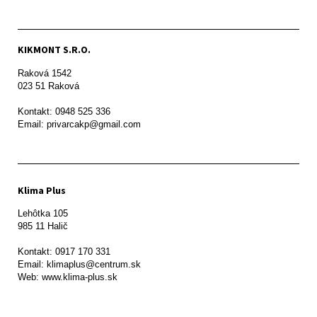
KIKMONT S.R.O.
Raková 1542

023 51 Raková 

Kontakt: 0948 525 336

Email: privarcakp@gmail.com
Klima Plus
Lehôtka 105

985 11 Halič

Kontakt: 0917 170 331

Email: klimaplus@centrum.sk
