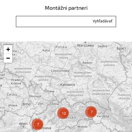
Montážni partneri
+
−
7
12
7