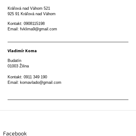
Kráľová nad Váhom 521

Kontakt: 0908115198

Email: fvklima9@gmail.com
Vladimír Koma
Budatín 

01003 Žilina

Kontakt: 0911 349 190

Z
á
p
ä
Facebook