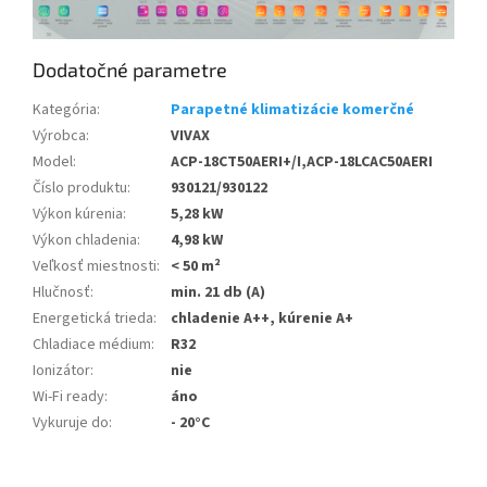
Dodatočné parametre
Kategória
:
Parapetné klimatizácie komerčné
Výrobca
:
VIVAX
Model
:
ACP-18CT50AERI+/I,ACP-18LCAC50AERI
Číslo produktu
:
930121/930122
Výkon kúrenia
:
5,28 kW
Výkon chladenia
:
4,98 kW
Veľkosť miestnosti
:
< 50 m²
Hlučnosť
:
min. 21 db (A)
Energetická trieda
:
chladenie A++, kúrenie A+
Chladiace médium
:
R32
Ionizátor
:
nie
Wi-Fi ready
:
áno
Vykuruje do
:
- 20°C