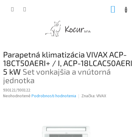
Prejsť
NÁKUP
na
obsah
KOŠÍK
Parapetná klimatizácia VIVAX ACP-
18CT50AERI+ / I, ACP-18LCAC50AERI
5 kW
Set vonkajšia a vnútorná
jednotka
930121/930122
Priemerné
Neohodnotené
Podrobnosti hodnotenia
Značka:
VIVAX
hodnotenie
produktu
je
0,0
z
5
hviezdičiek.