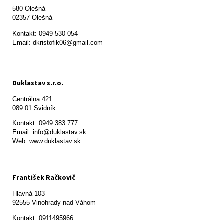
580 Olešná

Kontakt: 0949 530 054

Email: dkristofik06@gmail.com
Duklastav s.r.o.
Centrálna 421

089 01 Svidník
Kontakt: 0949 383 777

Email: info@duklastav.sk

Web: www.duklastav.sk
František Račkovič
Hlavná 103

92555 Vinohrady nad Váhom
Kontakt: 0911495966
