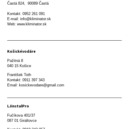
Častá 824,  90089 Častá

Kontakt: 0952 261 091

E-mail: info@kliminator.sk

Web: www.kliminator.sk
Košickévodáre
Pažitná 8

František Toth 

Kontakt: 0911 397 343

Email: kosickevodare@gmail.com
LJinstalPro
Fučíkova 401/37

087 01 Giraltovce