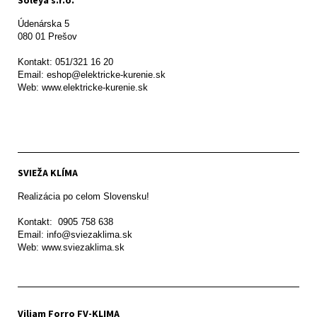
Soleya s.r.o.
Údenárska 5

080 01 Prešov  

Kontakt: 051/321 16 20

Email: eshop@elektricke-kurenie.sk

Web: www.elektricke-kurenie.sk

SVIEŽA KLÍMA
Realizácia po celom Slovensku!

Kontakt:  0905 758 638

Email: info@sviezaklima.sk

Web: www.sviezaklima.sk
Viliam Forro FV-KLIMA