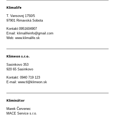
Klimalife
T. Vansovej 1750/5 

97901 Rimavská Sobota 
Kontakt:0951604907

Email: klimalifeinfo@gmail.com 

Web: www.klimalife.sk 
Klimeon s.r.o.
Sasinkovo 353

920 65 Sasinkovo
Kontakt: 0940 719 123

E-mail: www.tl@klimeon.sk
Kliminátor
Marek Červenec

MACE Service s.r.o.
