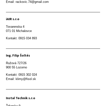
Email: rackovic.74@gmail.com
iAIR s.r.o
Tovarenska 4

071 01 Michalovce 
Ing. Filip Šoltés
Ružová 727/26

900 55 Lozorno
Kontakt: 0915 302 024

Email: klimy@fisol.sk
Instal Technik s.r.o
Ždiarska 9
