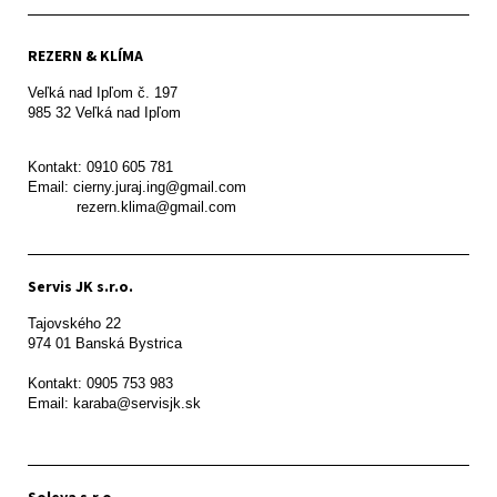
REZERN & KLÍMA
Veľká nad Ipľom č. 197

985 32 Veľká nad Ipľom

Kontakt: 0910 605 781

Email: cierny.juraj.ing@gmail.com

           rezern.klima@gmail.com
Servis JK s.r.o.
Tajovského 22

974 01 Banská Bystrica

Kontakt: 0905 753 983

Email: karaba@servisjk.sk 