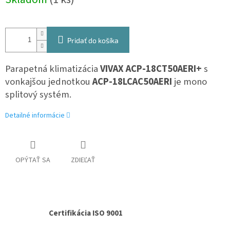
cena:
Pridať do košíka
Parapetná klimatizácia
VIVAX ACP-18CT50AERI+
s
vonkajšou jed
notkou
ACP-18LCAC50AERI
je mono
splitový systém.
Detailné informácie
OPÝTAŤ SA
ZDIEĽAŤ
Certifikácia ISO 9001