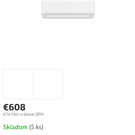
€608
€747,84 vrátane DPH
Jednotková
Skladom
(5 ks)
cena: