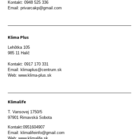
Kontakt: 0948 525 336

Email: privarcakp@gmail.com
Klima Plus
Lehôtka 105

985 11 Halič

Kontakt: 0917 170 331

Email: klimaplus@centrum.sk

Klimalife
T. Vansovej 1750/5 

97901 Rimavská Sobota 
Kontakt:0951604907

Email: klimalifeinfo@gmail.com 

Web: www.klimalife.sk 