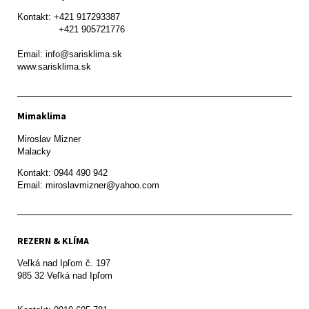
Kontakt: +421 917293387

               +421 905721776

Email: info@sarisklima.sk

www.sarisklima.sk
Mimaklima
Miroslav Mizner

Malacky
Kontakt: 0944 490 942

REZERN & KLÍMA
Veľká nad Ipľom č. 197

985 32 Veľká nad Ipľom
