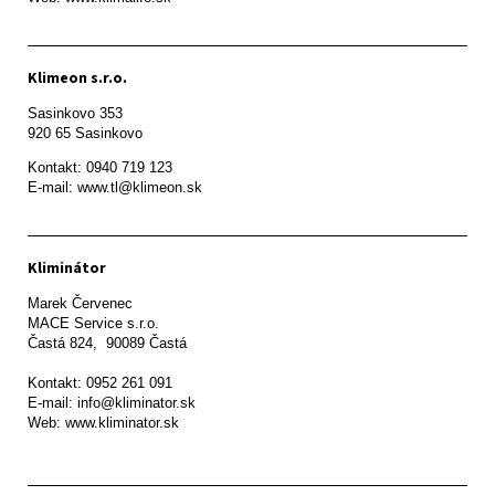
Klimeon s.r.o.
Sasinkovo 353

920 65 Sasinkovo
Kontakt: 0940 719 123

E-mail: www.tl@klimeon.sk
Kliminátor
Marek Červenec

MACE Service s.r.o.

Častá 824,  90089 Častá

Kontakt: 0952 261 091

E-mail: info@kliminator.sk

Web: www.kliminator.sk