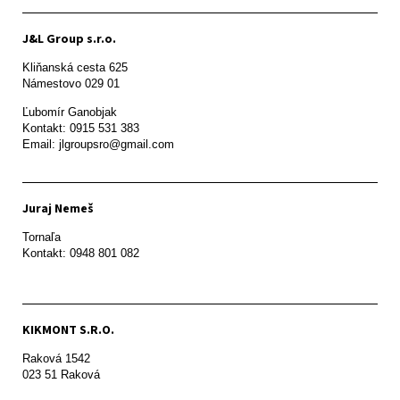
J&L Group s.r.o.
Kliňanská cesta 625

Námestovo 029 01 
Ľubomír Ganobjak

Kontakt: 0915 531 383

Email: jlgroupsro@gmail.com
Juraj Nemeš
Tornaľa

Kontakt: 0948 801 082
KIKMONT S.R.O.
Raková 1542

023 51 Raková 
