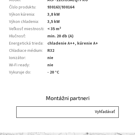
Číslo produktu
:
930163/930164
Výkon kúrenia
:
3,8 kW
Výkon chladenia
:
3,5 kW
Veľkosť miestnosti
:
< 35 m²
Hlučnosť
:
min. 20 db (A)
Energetická trieda
:
chladenie A++, kúrenie A+
Chladiace médium
:
R32
Ionizátor
:
nie
Wi-Fi ready
:
nie
Vykuruje do
:
- 20 °C
Montážni partneri