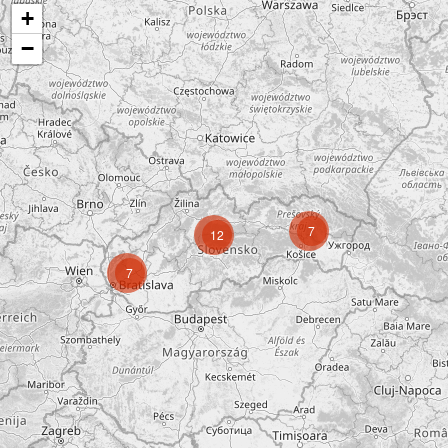
+
−
7
12
7