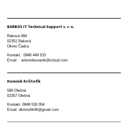
BARBOS IT Technical Support s. r. o.
Raková 494

02351 Raková 

Okres Čadca
Kontakt:  0948 449 533

Email :  antonolesnanik@icloud.com
Dominik Krištofík
580 Olešná

Kontakt: 0949 530 054

Email: dkristofik06@gmail.com