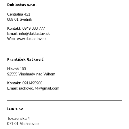
Duklastav s.r.o.
Centrálna 421

089 01 Svidník
Kontakt: 0949 383 777

Email: info@duklastav.sk

Web: www.duklastav.sk
František Račkovič
Hlavná 103

92555 Vinohrady nad Váhom
Kontakt: 0911495966

Email: rackovic.74@gmail.com
iAIR s.r.o
Tovarenska 4

071 01 Michalovce 