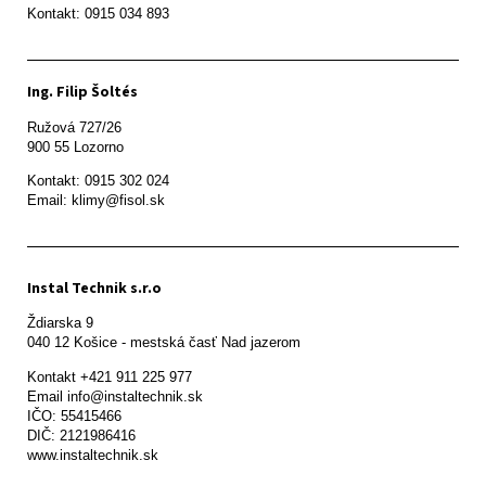
Ing. Filip Šoltés
Ružová 727/26

900 55 Lozorno
Kontakt: 0915 302 024

Email: klimy@fisol.sk
Instal Technik s.r.o
Ždiarska 9

Kontakt +421 911 225 977

Email info@instaltechnik.sk

IČO: 55415466

DIČ: 2121986416

www.instaltechnik.sk