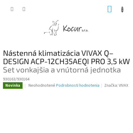
Prejsť
NÁKUP
na
obsah
KOŠÍK
Nástenná klimatizácia VIVAX Q–
DESIGN ACP-12CH35AEQI PRO 3,5 kW
Set vonkajšia a vnútorná jednotka
930163/930164
Priemerné
Neohodnotené
Podrobnosti hodnotenia
Značka:
VIVAX
Novinka
hodnotenie
produktu
je
0,0
z
5
hviezdičiek.