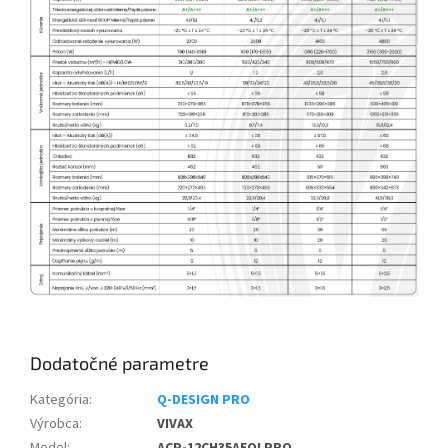
Dodatočné parametre
Kategória
:
Q-DESIGN PRO
Výrobca
:
VIVAX
Model
:
ACP-12CH35AEQI PRO