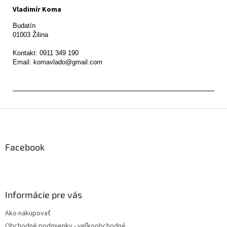
Vladimír Koma
Budatín 

01003 Žilina

Kontakt: 0911 349 190

Z
á
p
ä
Facebook
t
i
e
Informácie pre vás
Ako nakupovať
Obchodné podmienky - veľkoobchodné