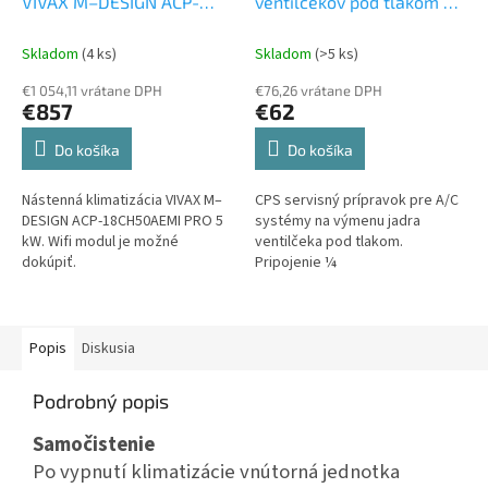
VIVAX M–DESIGN ACP-
ventilčekov pod tlakom –
18CH50AEMI PRO 5 kW
Set
TLVC
Montážne náradie
vonkajšia a vnútorná
Skladom
(4 ks)
Skladom
(>5 ks)
jednotka
€1 054,11 vrátane DPH
€76,26 vrátane DPH
€857
€62
Do košíka
Do košíka
Nástenná klimatizácia VIVAX M–
CPS servisný prípravok pre A/C
DESIGN ACP-18CH50AEMI PRO 5
systémy na výmenu jadra
kW. Wifi modul je možné
ventilčeka pod tlakom.
dokúpiť.
Pripojenie ¼
Popis
Diskusia
Podrobný popis
Samočistenie
Po vypnutí klimatizácie vnútorná
jednotka