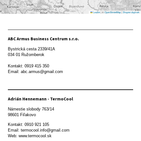
Leaflet
|
©
OpenStreetMap
|
Shoptet doplnek
ABC Armus Business Centrum s.r.o.
Bystrická cesta 2339/41A   

034 01 Ružomberok

Kontakt: 0919 415 350

Adrián Hennemann - TermoCool
Námestie slobody 763/14

98601 Fiľakovo
Kontakt: 0910 921 105

Email: termocool.info@gmail.com

Web: www.termocool.sk
