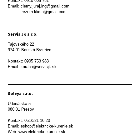
Kontakt: 0910 605 781

Email: cierny.juraj.ing@gmail.com

           rezern.klima@gmail.com
Servis JK s.r.o.
Tajovského 22

974 01 Banská Bystrica

Kontakt: 0905 753 983

Email: karaba@servisjk.sk 
Soleya s.r.o.
Údenárska 5

080 01 Prešov  

Kontakt: 051/321 16 20

Email: eshop@elektricke-kurenie.sk

Web: www.elektricke-kurenie.sk
