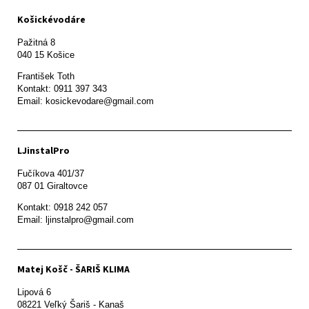
Košickévodáre
Pažitná 8

František Toth 

Kontakt: 0911 397 343

Email: kosickevodare@gmail.com
LJinstalPro
Fučíkova 401/37

087 01 Giraltovce
Kontakt: 0918 242 057

Email: ljinstalpro@gmail.com
Matej Košč - ŠARIŠ KLIMA
Lipová 6

08221 Veľký Šariš - Kanaš 