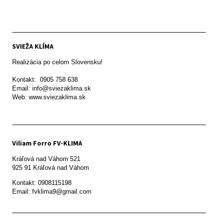
SVIEŽA KLÍMA
Realizácia po celom Slovensku!

Kontakt:  0905 758 638

Email: info@sviezaklima.sk

Web: www.sviezaklima.sk
Viliam Forro FV-KLIMA
Kráľová nad Váhom 521

Kontakt: 0908115198

Email: fvklima9@gmail.com