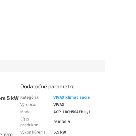
Dodatočné parametre
om 5 kW
Kategória
:
VIVAX klimatizácie
Výrobca
:
VIVAX
Model
:
ACP-18CH50AEHI+/I
Číslo
930136-9
produktu
:
Výkon kúrenia
:
5,5 kW
dzeným