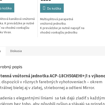
o košíka
Do košíka
plitová kanálová vnútorná
Multisplitová parapetná
ka. K prevádzke je nutné
vnútorná jednotka.
ť na vhodnú vonkajšiu
K prevádzke je nutné napojiť na
ku Vivax.
vhodnú vonkajšiu jednotku
Vivax.
s
Diskusia
robný popis
tenná vnútorná jednotka
ACP-18CH50AEHI+/I
s výkon
k dispozícii v rôznych farebných vyhotoveniach – okrem
rálnej bielej aj v zlatej, striebornej a odtieni Mirror.
iadenia s elegantnými líniami sa tak dajú zladiť s každým
eriérom bez toho, aby pôsobili rušivo a stávajú sa priro