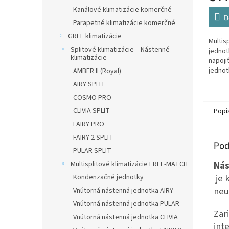
Kanálové klimatizácie komerčné
D
Parapetné klimatizácie komerčné
GREE klimatizácie
Multis
Splitové klimatizácie – Nástenné
jednot
klimatizácie
napoji
jednot
AMBER II (Royal)
AIRY SPLIT
COSMO PRO
CLIVIA SPLIT
Popi
FAIRY PRO
FAIRY 2 SPLIT
Pod
PULAR SPLIT
Nás
Multisplitové klimatizácie FREE-MATCH
je 
Kondenzačné jednotky
neut
Vnútorná nástenná jednotka AIRY
Vnútorná nástenná jednotka PULAR
Zar
Vnútorná nástenná jednotka CLIVIA
int