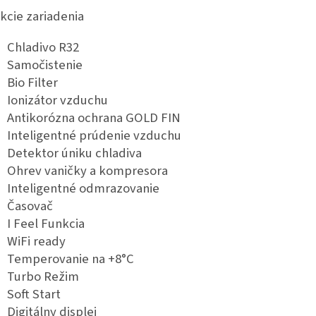
kcie zariadenia
Chladivo R32
Samočistenie
Bio Filter
Ionizátor vzduchu
Antikorózna ochrana GOLD FIN
Inteligentné prúdenie vzduchu
Detektor úniku chladiva
Ohrev vaničky a kompresora
Inteligentné odmrazovanie
Časovač
I Feel Funkcia
WiFi ready
Temperovanie na +8°C
Turbo Režim
Soft Start
Digitálny displej