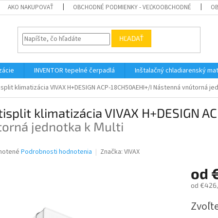
AKO NAKUPOVAŤ
OBCHODNÉ PODMIENKY - VEĽKOOBCHODNÉ
OB
HĽADAŤ
zácie
INVENTOR tepelné čerpadlá
Inštalačný chladiarenský mat
isplit klimatizácia VIVAX H+DESIGN ACP-18CH50AEHI+/I
Nástenná vnútorná jed
tisplit klimatizácia VIVAX H+DESIGN 
orná jednotka k Multi
né
notené
Podrobnosti hodnotenia
Značka:
VIVAX
nie
od
u
od
€426,
Jednotk
Zvoľte
cena:
iek.