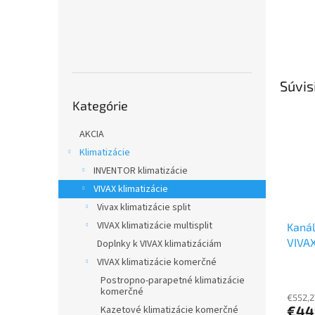
Súvis
Preskočiť
Kategórie
kategórie
AKCIA
Klimatizácie
INVENTOR klimatizácie
VIVAX klimatizácie
Vivax klimatizácie split
VIVAX klimatizácie multisplit
Kanál
VIVA
Doplnky k VIVAX klimatizáciám
3,5 
VIVAX klimatizácie komerčné
jedno
Postropno-parapetné klimatizácie
komerčné
€552,2
€44
Kazetové klimatizácie komerčné