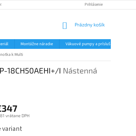
CHODNÉ PODMIENKY - MALOOBCHODNÉ
PODMIENKY OCHRANY OSOBNÝC
Prihlásenie
NÁKUPNÝ
Prázdny košík
KOŠÍK
eriál
Montážne náradie
Vákuové pumpy a príslušenstvo
notka k Multi
ACP-18CH50AEHI+/I
Nástenná
€347
81
vrátane DPH
ová
 variant