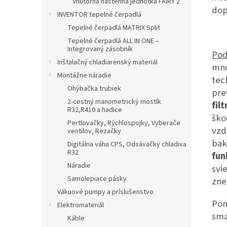
Vnútorná nástenná jednotka FAIRY 2
dop
INVENTOR tepelné čerpadlá
Tepelné čerpadlá MATRIX Split
Tepelné čerpadlá ALL IN ONE –
Integrovaný zásobník
Pod
Inštalačný chladiarenský materiál
mno
Montážne náradie
tec
Ohýbačka trubiek
pre
2-cestný manometrický mostík
fil
R32,R410 a hadice
ško
Pertlovačky, Rýchlospojky, Vyberače
vzd
ventilov, Rezačky
bak
Digitálna váha CPS, Odsávačky chladiva
R32
fun
Náradie
svi
Samolepiace pásky
zne
Vákuové pumpy a príslušenstvo
Po
Elektromateriál
sma
Káble