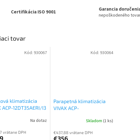
Garancia doručeni
Certifikácia ISO 9001
nepoškodeného tova
iaci tovar
Kód:
930067
Kód:
930064
ová klimatizácia
Parapetná klimatizácia
X ACP-12DT35AERI/I3
VIVAX ACP-
kW
Kanálová vnútorná
09CT25AERI/I3 2,5 kW
Na dotaz
Skladom
(1 ks)
tka k Multi
Parapetná vnútorná
jednotka k Multi
7 vrátane DPH
€437,88 vrátane DPH
9
€356