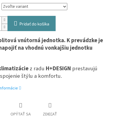
Pridať do košíka
plitová vnútorná jednotka. K
prevádzke je
napojiť na vhodnú vonkajšiu jednotku
klimatizácie
z radu
H+DESIGN
prestavujú
spojenie štýlu a komfortu.
informácie
OPÝTAŤ SA
ZDIEĽAŤ