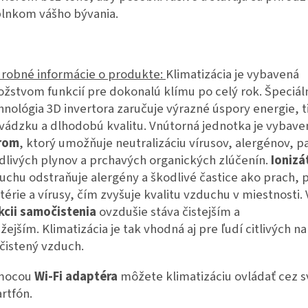
lnkom vášho bývania.
robné informácie o produkte:
Klimatizácia je vybavená
žstvom funkcií pre dokonalú klímu po celý rok. Špeciál
hnológia 3D invertora zaručuje výrazné úspory energie, t
vádzku a dlhodobú kvalitu. Vnútorná jednotka je vybav
trom
, ktorý umožňuje neutralizáciu vírusov, alergénov, p
dlivých plynov a prchavých organických zlúčenín.
Ionizá
uchu odstraňuje alergény a škodlivé častice ako prach, p
térie a vírusy, čím zvyšuje kvalitu vzduchu v miestnosti.
kcii samočistenia
ovzdušie stáva čistejším a
ežejším. Klimatizácia je tak vhodná aj pre ľudí citlivých na
čistený vzduch.
mocou
Wi-Fi adaptéra
môžete klimatizáciu ovládať cez s
rtfón.