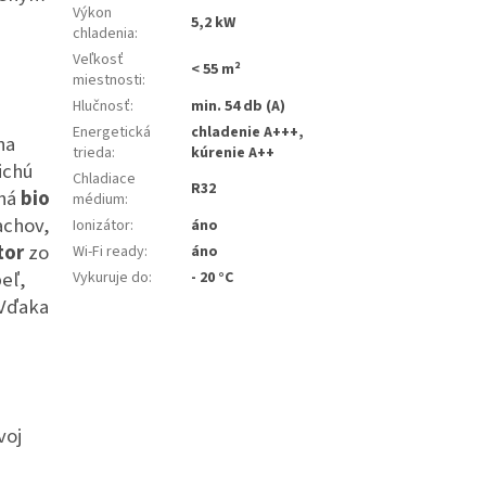
Výkon
5,2 kW
chladenia
:
Veľkosť
< 55 m²
miestnosti
:
Hlučnosť
:
min. 54 db (A)
Energetická
chladenie A+++,
na
trieda
:
kúrenie A++
ichú
Chladiace
R32
ená
bio
médium
:
achov,
Ionizátor
:
áno
tor
zo
Wi-Fi ready
:
áno
eľ,
Vykuruje do
:
- 20 °C
 Vďaka
voj