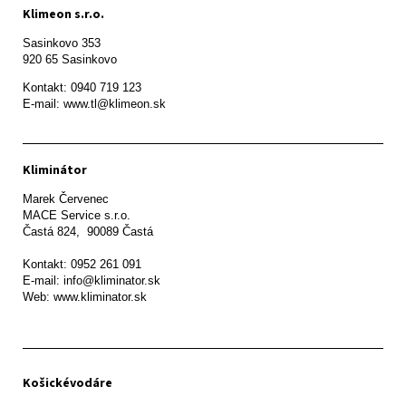
Klimeon s.r.o.
Sasinkovo 353

920 65 Sasinkovo
Kontakt: 0940 719 123

E-mail: www.tl@klimeon.sk
Kliminátor
Marek Červenec

MACE Service s.r.o.

Častá 824,  90089 Častá

Kontakt: 0952 261 091

E-mail: info@kliminator.sk

Web: www.kliminator.sk
Košickévodáre