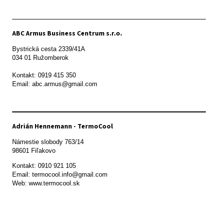
ABC Armus Business Centrum s.r.o.
Bystrická cesta 2339/41A   

034 01 Ružomberok

Kontakt: 0919 415 350

Adrián Hennemann - TermoCool
Námestie slobody 763/14

98601 Fiľakovo
Kontakt: 0910 921 105

Email: termocool.info@gmail.com

Web: www.termocool.sk
