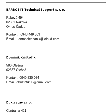
BARBOS IT Technical Support s. r. o.
Raková 494

02351 Raková 

Okres Čadca
Kontakt:  0948 449 533

Email :  antonolesnanik@icloud.com
Dominik Krištofík
580 Olešná

Kontakt: 0949 530 054

Email: dkristofik06@gmail.com
Duklastav s.r.o.
Centrálna 421
