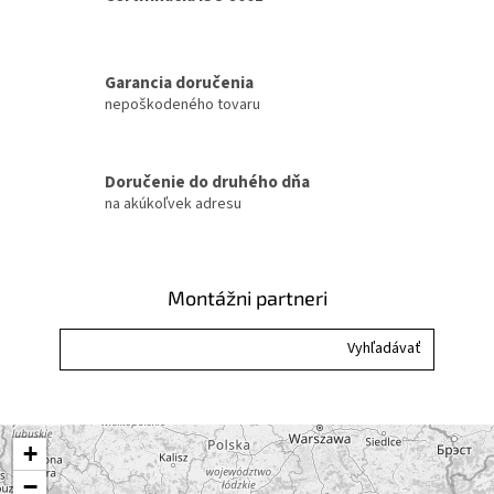
n
i
i
e
e
p
r
Garancia doručenia
v
nepoškodeného tovaru
k
y
v
ý
Doručenie do druhého dňa
p
na akúkoľvek adresu
i
s
u
Montážni partneri
+
−