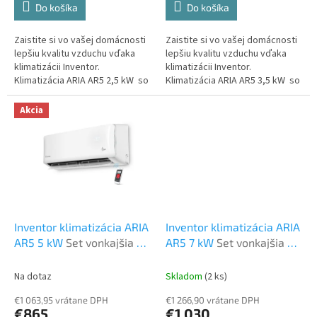
Do košíka
Do košíka
Zaistite si vo vašej domácnosti
Zaistite si vo vašej domácnosti
lepšiu kvalitu vzduchu vďaka
lepšiu kvalitu vzduchu vďaka
klimatizácii Inventor.
klimatizácii Inventor.
Klimatizácia ARIA AR5 2,5 kW so
Klimatizácia ARIA AR5 3,5 kW so
zabudovaným WiFi modulom,
zabudovaným WiFi modulom,
HEPA filtrom, Triple Action...
HEPA filtrom, Triple Action...
Akcia
Inventor klimatizácia ARIA
Inventor klimatizácia ARIA
AR5 5 kW
Set vonkajšia a
AR5 7 kW
Set vonkajšia a
vnútorná jednotka
vnútorná jednotka
Na dotaz
Skladom
(2 ks)
€1 063,95 vrátane DPH
€1 266,90 vrátane DPH
€865
€1 030