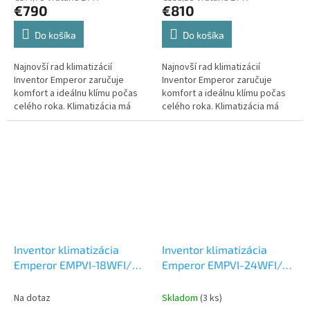
€790
€810
Do košíka
Do košíka
Najnovší rad klimatizácií
Najnovší rad klimatizácií
Inventor Emperor zaručuje
Inventor Emperor zaručuje
komfort a ideálnu klímu počas
komfort a ideálnu klímu počas
celého roka. Klimatizácia má
celého roka. Klimatizácia má
elegantný dizajn, ktorý sa ľahko
elegantný dizajn, ktorý sa ľahko
začlení do každého interiéru.
začlení do každého interiéru.
Inventor klimatizácia
Inventor klimatizácia
Emperor EMPVI-18WFI/
Emperor EMPVI-24WFI/
EMPVO-18 5 kW
Set
EMPVO-24 7 kW
Set
vonkajšia a vnútorná
vonkajšia a vnútorná
Na dotaz
Skladom
(3 ks)