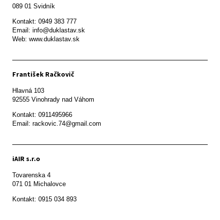
089 01 Svidník
Kontakt: 0949 383 777

Email: info@duklastav.sk

Web: www.duklastav.sk
František Račkovič
Hlavná 103

92555 Vinohrady nad Váhom
Kontakt: 0911495966

Email: rackovic.74@gmail.com
iAIR s.r.o
Tovarenska 4

071 01 Michalovce 