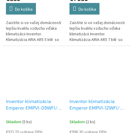
Do košíka
Do košíka
Zaistite si vo vašej domácnosti
Zaistite si vo vašej domácnosti
lepšiu kvalitu vzduchu vďaka
lepšiu kvalitu vzduchu vďaka
klimatizácii Inventor.
klimatizácii Inventor.
Klimatizácia ARIA AR5 5 kW so
Klimatizácia ARIA AR5 7 kW so
zabudovaným WiFi modulom,
zabudovaným WiFi modulom,
HEPA filtrom, Triple Action...
HEPA filtrom, Triple Action...
Inventor klimatizácia
Inventor klimatizácia
Emperor EMPVI-09WFI/
Emperor EMPVI-12WFI/
EMPVO-09 2,5 kW
Set
EMPVO-12 3,5 kW
Set
vonkajšia a vnútorná
vonkajšia a vnútorná
Skladom
(5 ks)
Skladom
(2 ks)
jednotka
jednotka
€971,70 vrátane DPH
€996,30 vrátane DPH