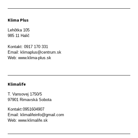
Klima Plus
Lehôtka 105

985 11 Halič

Kontakt: 0917 170 331

Email: klimaplus@centrum.sk

Klimalife
T. Vansovej 1750/5 

97901 Rimavská Sobota 
Kontakt:0951604907

Email: klimalifeinfo@gmail.com 

Web: www.klimalife.sk 