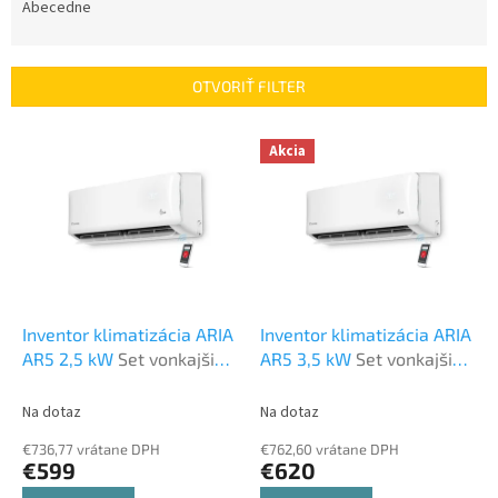
e
Abecedne
n
i
e
OTVORIŤ FILTER
p
r
V
Akcia
o
ý
d
p
u
i
k
s
t
p
o
r
v
o
d
Inventor klimatizácia ARIA
Inventor klimatizácia ARIA
u
AR5 2,5 kW
Set vonkajšia
AR5 3,5 kW
Set vonkajšia
k
a vnútorná jednotka
a vnútorná jednotka
t
Na dotaz
Na dotaz
o
€736,77 vrátane DPH
€762,60 vrátane DPH
v
€599
€620