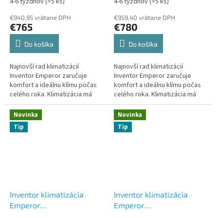
4-6 týždňov
(>5 ks)
4-6 týždňov
(>5 ks)
vnútorná jednotka
vnútorná jednotka
€940,95 vrátane DPH
€959,40 vrátane DPH
€765
€780
Do košíka
Do košíka
Najnovší rad klimatizácií
Najnovší rad klimatizácií
Inventor Emperor zaručuje
Inventor Emperor zaručuje
komfort a ideálnu klímu počas
komfort a ideálnu klímu počas
celého roka. Klimatizácia má
celého roka. Klimatizácia má
elegantný dizajn, ktorý sa ľahko
elegantný dizajn, ktorý sa ľahko
začlení do každého interiéru.
začlení do každého interiéru.
Novinka
Novinka
Tip
Tip
Inventor klimatizácia
Inventor klimatizácia
Emperor
Emperor
EMPVI(W)-18WFI/EMPVO(W)-18
EMPVI(W)-24WFI/EMPVO(W)