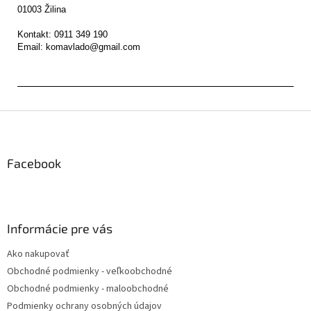
01003 Žilina

Kontakt: 0911 349 190

Z
á
p
ä
Facebook
t
i
e
Informácie pre vás
Ako nakupovať
Obchodné podmienky - veľkoobchodné
Obchodné podmienky - maloobchodné
Podmienky ochrany osobných údajov