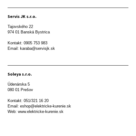
Servis JK s.r.o.
Tajovského 22

974 01 Banská Bystrica

Kontakt: 0905 753 983

Email: karaba@servisjk.sk 
Soleya s.r.o.
Údenárska 5

080 01 Prešov  

Kontakt: 051/321 16 20

Email: eshop@elektricke-kurenie.sk

Web: www.elektricke-kurenie.sk
