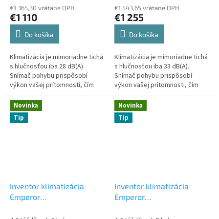
jednotka
jednotka
€1 365,30 vrátane DPH
€1 543,65 vrátane DPH
€1 110
€1 255
Do košíka
Do košíka
Klimatizácia je mimoriadne tichá
Klimatizácia je mimoriadne tichá
s hlučnosťou iba 28 dB(A).
s hlučnosťou iba 33 dB(A).
Snímač pohybu prispôsobí
Snímač pohybu prispôsobí
výkon vašej prítomnosti, čím
výkon vašej prítomnosti, čím
šetrí energiu. Wi-Fi ovládanie a
šetrí energiu. Wi-Fi ovládanie a
podpora hlasových príkazov
podpora hlasových príkazov
Novinka
Novinka
vám...
vám...
Tip
Tip
Inventor klimatizácia
Inventor klimatizácia
Emperor
Emperor
EMPVI(W)-09WFI/EMPVO(W)-09
EMPVI(W)-12WFI/EMPVO(W)-
2,5 kW
Set vonkajšia a
3,5 kW
Set vonkajšia a