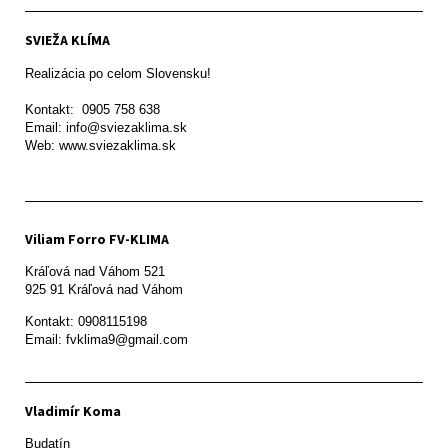
SVIEŽA KLÍMA
Realizácia po celom Slovensku!

Kontakt:  0905 758 638

Email: info@sviezaklima.sk

Web: www.sviezaklima.sk
Viliam Forro FV-KLIMA
Kráľová nad Váhom 521

Kontakt: 0908115198

Email: fvklima9@gmail.com
Vladimír Koma
Budatín 
