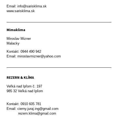
Email: info@sarisklima.sk

www.sarisklima.sk
Mimaklima
Miroslav Mizner

Malacky
Kontakt: 0944 490 942

REZERN & KLÍMA
Veľká nad Ipľom č. 197

985 32 Veľká nad Ipľom

Kontakt: 0910 605 781

Email: cierny.juraj.ing@gmail.com

           rezern.klima@gmail.com