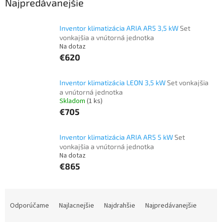
Najpredávanejšie
Inventor klimatizácia ARIA AR5 3,5 kW
Set
vonkajšia a vnútorná jednotka
Na dotaz
€620
Inventor klimatizácia LEON 3,5 kW
Set vonkajšia
a vnútorná jednotka
Skladom
(1 ks)
€705
Inventor klimatizácia ARIA AR5 5 kW
Set
vonkajšia a vnútorná jednotka
Na dotaz
€865
R
a
Odporúčame
Najlacnejšie
Najdrahšie
Najpredávanejšie
d