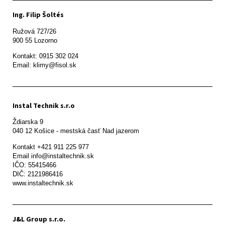
Ing. Filip Šoltés
Ružová 727/26

900 55 Lozorno
Kontakt: 0915 302 024

Email: klimy@fisol.sk
Instal Technik s.r.o
Ždiarska 9

Kontakt +421 911 225 977

Email info@instaltechnik.sk

IČO: 55415466

DIČ: 2121986416

www.instaltechnik.sk
J&L Group s.r.o.