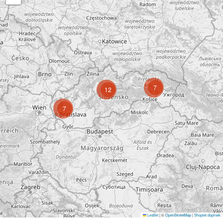
7
12
7
Leaflet
|
©
OpenStreetMap
|
Shoptet doplnek