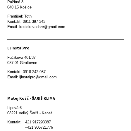
Pažitná 8

František Toth 

Kontakt: 0911 397 343

Email: kosickevodare@gmail.com
LJinstalPro
Fučíkova 401/37

087 01 Giraltovce
Kontakt: 0918 242 057

Email: ljinstalpro@gmail.com
Matej Košč - ŠARIŠ KLIMA
Lipová 6

08221 Veľký Šariš - Kanaš 
Kontakt: +421 917293387

               +421 905721776
