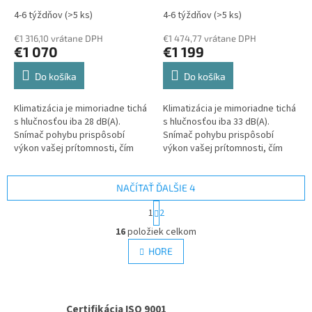
5 kW
Set vonkajšia a
7 kW
Set vonkajšia a
4-6 týždňov
(>5 ks)
4-6 týždňov
(>5 ks)
vnútorná jednotka
vnútorná jednotka
€1 316,10 vrátane DPH
€1 474,77 vrátane DPH
€1 070
€1 199
Do košíka
Do košíka
Klimatizácia je mimoriadne tichá
Klimatizácia je mimoriadne tichá
s hlučnosťou iba 28 dB(A).
s hlučnosťou iba 33 dB(A).
Snímač pohybu prispôsobí
Snímač pohybu prispôsobí
výkon vašej prítomnosti, čím
výkon vašej prítomnosti, čím
šetrí energiu. Wi-Fi ovládanie a
šetrí energiu. Wi-Fi ovládanie a
podpora hlasových príkazov
podpora hlasových príkazov
vám...
vám...
NAČÍTAŤ ĎALŠIE 4
S
1
2
t
O
r
16
položiek celkom
v
á
l
HORE
n
á
k
d
o
v
a
a
c
Certifikácia ISO 9001