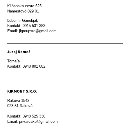
Kliňanská cesta 625

Námestovo 029 01 
Ľubomír Ganobjak

Kontakt: 0915 531 383

Email: jlgroupsro@gmail.com
Juraj Nemeš
Tornaľa

Kontakt: 0948 801 082
KIKMONT S.R.O.
Raková 1542

023 51 Raková 

Kontakt: 0948 525 336

Email: privarcakp@gmail.com