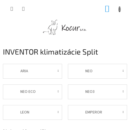
Prejsť
NÁKUP
na
obsah
KOŠÍK
INVENTOR klimatizácie Split
ARIA
NEO
NEO ECO
NEO3
LEON
EMPEROR