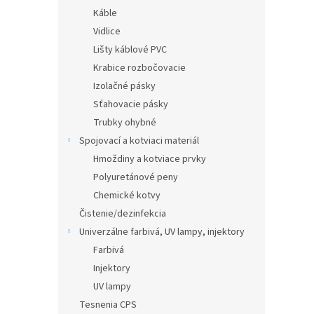
Káble
Vidlice
Lišty káblové PVC
Krabice rozbočovacie
Izolačné pásky
Sťahovacie pásky
Trubky ohybné
Spojovací a kotviaci materiál
Hmoždiny a kotviace prvky
Polyuretánové peny
Chemické kotvy
Čistenie/dezinfekcia
Univerzálne farbivá, UV lampy, injektory
Farbivá
Injektory
UV lampy
Tesnenia CPS