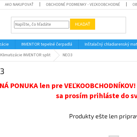
AKO NAKUPOVAŤ
OBCHODNÉ PODMIENKY - VEĽKOOBCHODNÉ
OB
HĽADAŤ
zácie
INVENTOR tepelné čerpadlá
Inštalačný chladiarenský mat
Klimatizácie INVENTOR split
NEO3
3
NÁ PONUKA len pre VEĽKOOBCHODNÍKOV! Pr
sa prosím prihláste do s
Produkty ešte len pripr