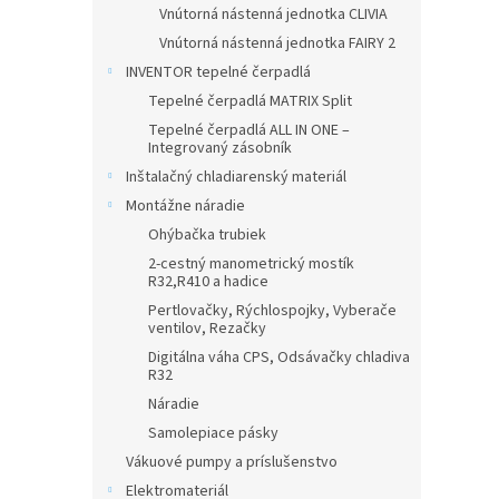
Vnútorná nástenná jednotka CLIVIA
Vnútorná nástenná jednotka FAIRY 2
INVENTOR tepelné čerpadlá
Tepelné čerpadlá MATRIX Split
Tepelné čerpadlá ALL IN ONE –
Integrovaný zásobník
Inštalačný chladiarenský materiál
Montážne náradie
Ohýbačka trubiek
2-cestný manometrický mostík
R32,R410 a hadice
Pertlovačky, Rýchlospojky, Vyberače
ventilov, Rezačky
Digitálna váha CPS, Odsávačky chladiva
R32
Náradie
Samolepiace pásky
Vákuové pumpy a príslušenstvo
Elektromateriál