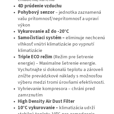
4D prúdenie vzduchu
Pohybový senzor
– jednotka zaznamená
vašu prítomnosť/neprítomnosť a upraví
výkon
Vykurovanie až do -20°C
Samočistiaci systém –
eliminuje nechcenú
vlhkosť vnútri klimatizácie po vypnutí
klimatizácie
Triple ECO režim
(Režim pre šetrenie
energie) – Maximalne šetrenie energie.
Vychutnajte si dokonalú teplotu a zároveň
znížte prevádzkové náklady s možnosťou
výberu medzi tromi úrovňami efektívnosti.
Vyhrievanie kompresora – chráni pred
zamrznutím
High Density Air Dust Filter
10°C vykurovanie –
klimatizácia udrží
stabilnú teplotu 10°C pre zamedzenie