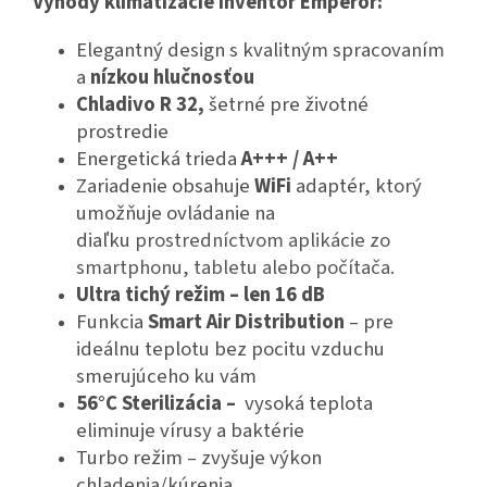
Výhody klimatizácie Inventor Emperor:
Elegantný design s kvalitným spracovaním
a
nízkou hlučnosťou
Chladivo R 32,
šetrné pre životné
prostredie
Energetická trieda
A+++ / A++
Zariadenie obsahuje
WiFi
adaptér, ktorý
umožňuje ovládanie na
diaľku
prostredníctvom aplikácie zo
smartphonu,
tabletu alebo počítača.
Ultra tichý režim – len 16 dB
Funkcia
Smart Air Distribution
– pre
ideálnu teplotu bez pocitu vzduchu
smerujúceho ku vám
56°C Sterilizácia –
vysoká teplota
eliminuje vírusy a baktérie
Turbo režim – zvyšuje výkon
chladenia/kúrenia