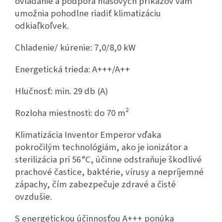
ovládanie a podpora hlasových príkazov vám
umožnia pohodlne riadiť klimatizáciu
odkiaľkoľvek.
Chladenie/ kúrenie: 7,0/8,0 kW
Energetická trieda: A+++/A++
Hlučnosť: min. 29 db (A)
Rozloha miestnosti: do 70 m²
Klimatizácia Inventor Emperor vďaka
pokročilým technológiám, ako je ionizátor a
sterilizácia pri 56 °C, účinne odstraňuje škodlivé
prachové častice, baktérie, vírusy a nepríjemné
zápachy, čím zabezpečuje zdravé a čisté
ovzdušie.
S energetickou účinnosťou A+++ ponúka