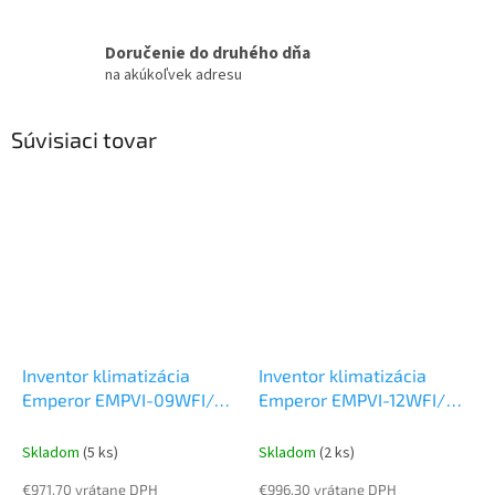
Doručenie do druhého dňa
na akúkoľvek adresu
Súvisiaci tovar
Inventor klimatizácia
Inventor klimatizácia
Emperor EMPVI-09WFI/
Emperor EMPVI-12WFI/
EMPVO-09 2,5 kW
Set
EMPVO-12 3,5 kW
Set
vonkajšia a vnútorná
vonkajšia a vnútorná
Skladom
(5 ks)
Skladom
(2 ks)
jednotka
jednotka
€971,70 vrátane DPH
€996,30 vrátane DPH