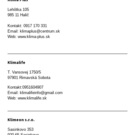
Lehôtka 105

985 11 Halič

Kontakt: 0917 170 331

Email: klimaplus@centrum.sk

Klimalife
T. Vansovej 1750/5 

97901 Rimavská Sobota 
Kontakt:0951604907

Email: klimalifeinfo@gmail.com 

Web: www.klimalife.sk 
Klimeon s.r.o.
Sasinkovo 353

920 65 Sasinkovo