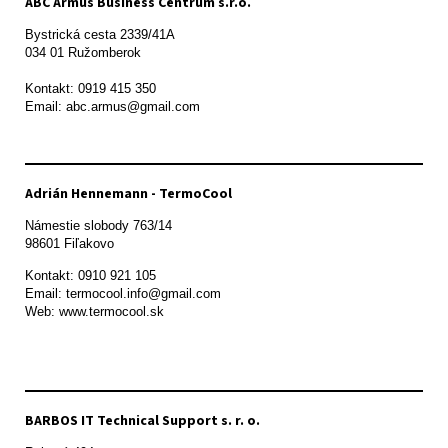
ABC Armus Business Centrum s.r.o.
Bystrická cesta 2339/41A   

034 01 Ružomberok

Kontakt: 0919 415 350

Adrián Hennemann - TermoCool
Námestie slobody 763/14

98601 Fiľakovo
Kontakt: 0910 921 105

Email: termocool.info@gmail.com

Web: www.termocool.sk

BARBOS IT Technical Support s. r. o.