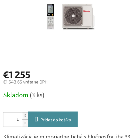
€1 255
€1 543,65 vrátane DPH
Jednotková
Skladom
(3 ks)
cena:
Pridať do košíka
Klimatizácia je mimoriadne tichá s hlučnosťou iba 33