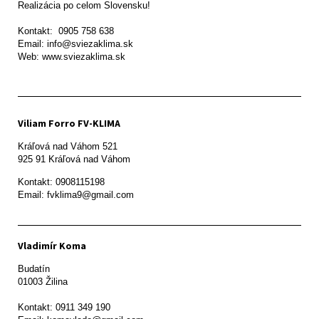
Realizácia po celom Slovensku!

Kontakt:  0905 758 638

Email: info@sviezaklima.sk

Web: www.sviezaklima.sk
Viliam Forro FV-KLIMA
Kráľová nad Váhom 521

Kontakt: 0908115198

Email: fvklima9@gmail.com
Vladimír Koma
Budatín 

01003 Žilina

Kontakt: 0911 349 190
