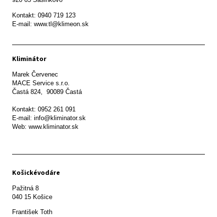
Kontakt: 0940 719 123

E-mail: www.tl@klimeon.sk
Kliminátor
Marek Červenec

MACE Service s.r.o.

Častá 824,  90089 Častá

Kontakt: 0952 261 091

E-mail: info@kliminator.sk

Web: www.kliminator.sk
Košickévodáre
Pažitná 8

František Toth 
