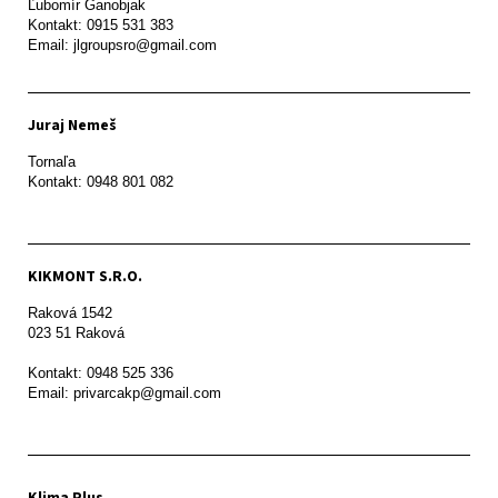
Ľubomír Ganobjak

Kontakt: 0915 531 383

Email: jlgroupsro@gmail.com
Juraj Nemeš
Tornaľa

Kontakt: 0948 801 082
KIKMONT S.R.O.
Raková 1542

023 51 Raková 

Kontakt: 0948 525 336

Email: privarcakp@gmail.com
Klima Plus