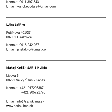
Kontakt: 0911 397 343

Email: kosickevodare@gmail.com
LJinstalPro
Fučíkova 401/37

087 01 Giraltovce
Kontakt: 0918 242 057

Email: ljinstalpro@gmail.com
Matej Košč - ŠARIŠ KLIMA
Lipová 6

08221 Veľký Šariš - Kanaš 
Kontakt: +421 917293387

               +421 905721776

Email: info@sarisklima.sk

www.sarisklima.sk