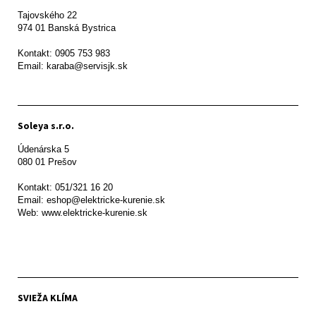
Tajovského 22

974 01 Banská Bystrica

Kontakt: 0905 753 983

Email: karaba@servisjk.sk 
Soleya s.r.o.
Údenárska 5

080 01 Prešov  

Kontakt: 051/321 16 20

Email: eshop@elektricke-kurenie.sk

Web: www.elektricke-kurenie.sk

SVIEŽA KLÍMA