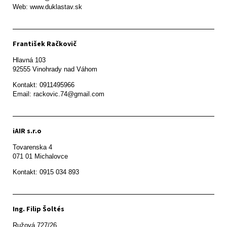
Web: www.duklastav.sk
František Račkovič
Hlavná 103

92555 Vinohrady nad Váhom
Kontakt: 0911495966

Email: rackovic.74@gmail.com
iAIR s.r.o
Tovarenska 4

071 01 Michalovce 
Ing. Filip Šoltés
Ružová 727/26
