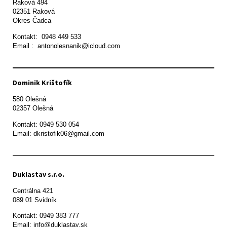
Raková 494

02351 Raková 

Okres Čadca
Kontakt:  0948 449 533

Email :  antonolesnanik@icloud.com
Dominik Krištofík
580 Olešná

Kontakt: 0949 530 054

Email: dkristofik06@gmail.com
Duklastav s.r.o.
Centrálna 421

089 01 Svidník
Kontakt: 0949 383 777

Email: info@duklastav.sk
