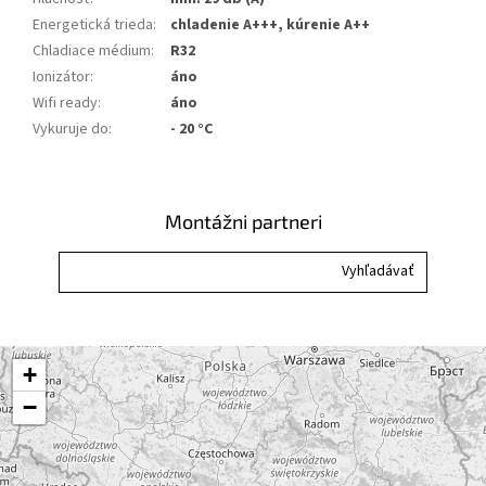
Energetická trieda
:
chladenie A+++, kúrenie A++
Chladiace médium
:
R32
Ionizátor
:
áno
Wifi ready
:
áno
Vykuruje do
:
- 20 °C
Montážni partneri
+
−