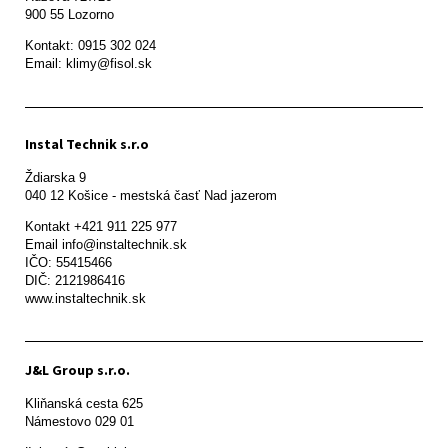
900 55 Lozorno
Kontakt: 0915 302 024

Email: klimy@fisol.sk
Instal Technik s.r.o
Ždiarska 9

Kontakt +421 911 225 977

Email info@instaltechnik.sk

IČO: 55415466

DIČ: 2121986416

www.instaltechnik.sk
J&L Group s.r.o.
Kliňanská cesta 625

Námestovo 029 01 