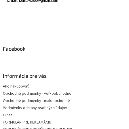
Z
á
p
ä
Facebook
t
i
e
Informácie pre vás
Ako nakupovať
Obchodné podmienky - veľkoobchodné
Obchodné podmienky - maloobchodné
Podmienky ochrany osobných údajov
O nás
FORMULÁR PRE REKLAMÁCIU