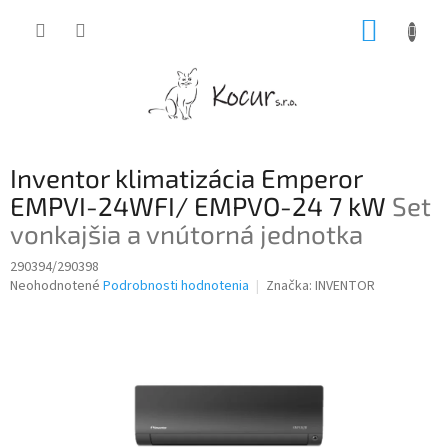
Prejsť
NÁKUP
na
obsah
KOŠÍK
Inventor klimatizácia Emperor
EMPVI-24WFI/ EMPVO-24 7 kW
Set
vonkajšia a vnútorná jednotka
290394/290398
Priemerné
Neohodnotené
Podrobnosti hodnotenia
Značka:
INVENTOR
hodnotenie
produktu
je
0,0
z
5
hviezdičiek.