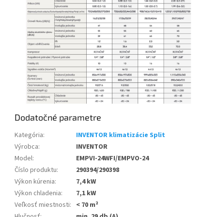
Dodatočné parametre
Kategória
:
INVENTOR klimatizácie Split
Výrobca
:
INVENTOR
Model
:
EMPVI-24WFI/EMPVO-24
Číslo produktu
:
290394/290398
Výkon kúrenia
:
7,4 kW
Výkon chladenia
:
7,1 kW
Veľkosť miestnosti
:
< 70 m²
Hlučnosť
:
min. 29 db (A)