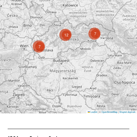
7
12
7
Leaflet
|
©
OpenStreetMap
|
Shoptet doplnek