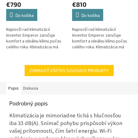
€790
€810
Do košíka
Do košíka
Najnovší rad klimatizácií
Najnovší rad klimatizácií
Inventor Emperor zaručuje
Inventor Emperor zaručuje
komfort a ideálnu klímu počas
komfort a ideálnu klímu počas
celého roka. Klimatizácia má
celého roka. Klimatizácia má
elegantný dizajn, ktorý sa ľahko
elegantný dizajn, ktorý sa ľahko
začlení do každého interiéru.
začlení do každého interiéru.
ZOBRAZIŤ VŠETKY SÚVISIACE PRODUKTY
Popis
Diskusia
Podrobný popis
Klimatizácia je mimoriadne tichá s hlučnosťou
iba 33 dB(A). Snímač pohybu prispôsobí výkon
vašej prítomnosti, čím šetrí energiu. Wi-Fi