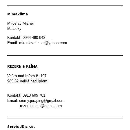
Mimaklima
Miroslav Mizner

Malacky
Kontakt: 0944 490 942

REZERN & KLÍMA
Veľká nad Ipľom č. 197

985 32 Veľká nad Ipľom

Kontakt: 0910 605 781

Email: cierny.juraj.ing@gmail.com

           rezern.klima@gmail.com
Servis JK s.r.o.