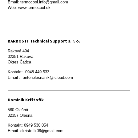
Email: termocool.info@gmail.com

Web: www.termocool.sk

BARBOS IT Technical Support s. r. o.
Raková 494

02351 Raková 

Okres Čadca
Kontakt:  0948 449 533

Email :  antonolesnanik@icloud.com
Dominik Krištofík
580 Olešná

Kontakt: 0949 530 054

Email: dkristofik06@gmail.com