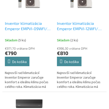
k
s
t
p
o
r
v
o
d
Inventor klimatizácia
Inventor klimatizácia
u
Emperor EMPVI-09WFI/
Emperor EMPVI-12WFI/
k
EMPVO-09 2,5 kW
Set
EMPVO-12 3,5 kW
Set
t
vonkajšia a vnútorná
vonkajšia a vnútorná
Skladom
(5 ks)
Skladom
(2 ks)
o
jednotka
jednotka
€971,70 vrátane DPH
€996,30 vrátane DPH
v
€790
€810
Do košíka
Do košíka
Najnovší rad klimatizácií
Najnovší rad klimatizácií
Inventor Emperor zaručuje
Inventor Emperor zaručuje
komfort a ideálnu klímu počas
komfort a ideálnu klímu počas
celého roka. Klimatizácia má
celého roka. Klimatizácia má
elegantný dizajn, ktorý sa ľahko
elegantný dizajn, ktorý sa ľahko
začlení do každého interiéru.
začlení do každého interiéru.