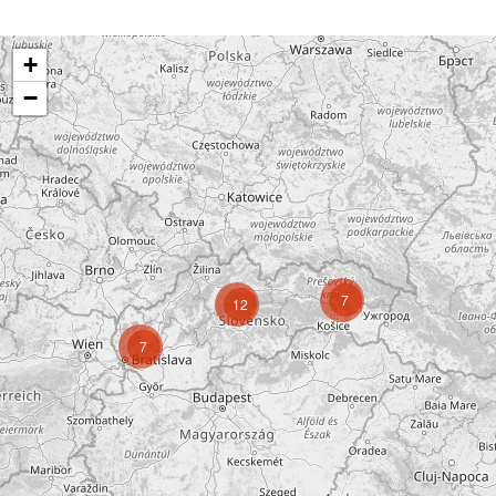
+
−
7
12
7