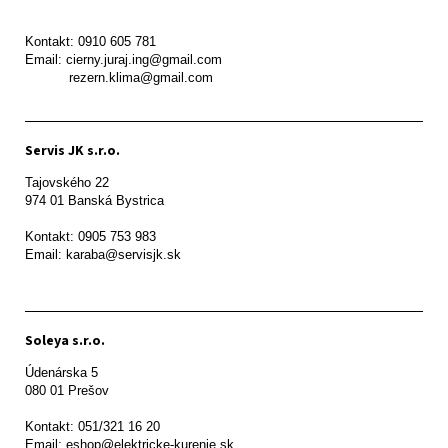
Kontakt: 0910 605 781

Email: cierny.juraj.ing@gmail.com

           rezern.klima@gmail.com
Servis JK s.r.o.
Tajovského 22

974 01 Banská Bystrica

Kontakt: 0905 753 983

Email: karaba@servisjk.sk 
Soleya s.r.o.
Údenárska 5

080 01 Prešov  

Kontakt: 051/321 16 20

Email: eshop@elektricke-kurenie.sk
