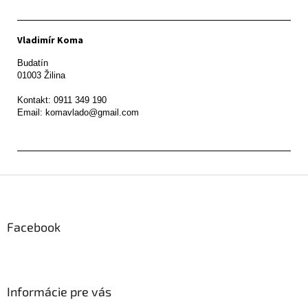
Vladimír Koma
Budatín 

01003 Žilina

Kontakt: 0911 349 190

Z
á
p
ä
Facebook
t
i
e
Informácie pre vás