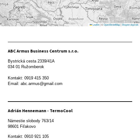
Leaflet
|
©
OpenStreetMap
|
Shoptet doplnek
ABC Armus Business Centrum s.r.o.
Bystrická cesta 2339/41A   

034 01 Ružomberok

Kontakt: 0919 415 350

Adrián Hennemann - TermoCool
Námestie slobody 763/14

98601 Fiľakovo
Kontakt: 0910 921 105
