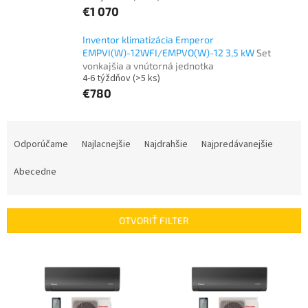
€1 070
Inventor klimatizácia Emperor
EMPVI(W)-12WFI/EMPVO(W)-12 3,5 kW
Set
vonkajšia a vnútorná jednotka
4-6 týždňov
(>5 ks)
€780
R
a
Odporúčame
Najlacnejšie
Najdrahšie
Najpredávanejšie
d
e
Abecedne
n
i
e
OTVORIŤ FILTER
p
r
V
o
ý
d
p
u
i