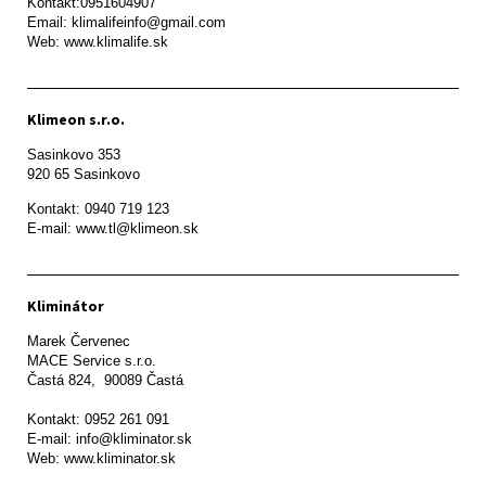
Kontakt:0951604907

Email: klimalifeinfo@gmail.com 

Web: www.klimalife.sk 
Klimeon s.r.o.
Sasinkovo 353

920 65 Sasinkovo
Kontakt: 0940 719 123

E-mail: www.tl@klimeon.sk
Kliminátor
Marek Červenec

MACE Service s.r.o.

Častá 824,  90089 Častá

Kontakt: 0952 261 091

E-mail: info@kliminator.sk

Web: www.kliminator.sk