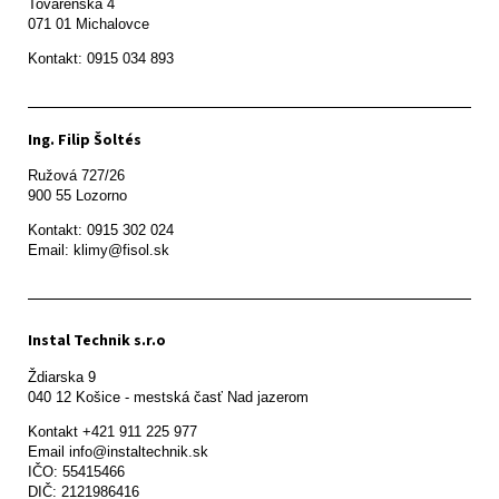
Tovarenska 4

071 01 Michalovce 
Ing. Filip Šoltés
Ružová 727/26

900 55 Lozorno
Kontakt: 0915 302 024

Email: klimy@fisol.sk
Instal Technik s.r.o
Ždiarska 9

Kontakt +421 911 225 977

Email info@instaltechnik.sk

IČO: 55415466

DIČ: 2121986416
