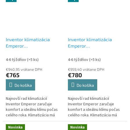
Inventor klimatizácia
Inventor klimatizácia
Emperor
Emperor
EMPVI(W)-09WFI/EMPVO(W)-09
EMPVI(W)-12WFI/EMPVO(W)-
2,5 kW
Set vonkajšia a
3,5 kW
Set vonkajšia a
4-6 týždňov
(>5 ks)
4-6 týždňov
(>5 ks)
vnútorná jednotka
vnútorná jednotka
€940,95 vrátane DPH
€959,40 vrátane DPH
€765
€780
Do košíka
Do košíka
Najnovší rad klimatizácií
Najnovší rad klimatizácií
Inventor Emperor zaručuje
Inventor Emperor zaručuje
komfort a ideálnu klímu počas
komfort a ideálnu klímu počas
celého roka. Klimatizácia má
celého roka. Klimatizácia má
elegantný dizajn, ktorý sa ľahko
elegantný dizajn, ktorý sa ľahko
začlení do každého interiéru.
začlení do každého interiéru.
Novinka
Novinka