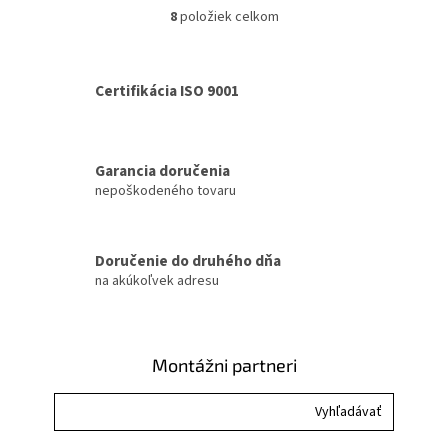
podpora hlasových príkazov
podpora hlasových príkazov
8
položiek celkom
O
vám...
vám...
v
l
á
Certifikácia ISO 9001
d
a
c
i
Garancia doručenia
e
nepoškodeného tovaru
p
r
v
k
Doručenie do druhého dňa
y
na akúkoľvek adresu
v
ý
p
i
Montážni partneri
s
u