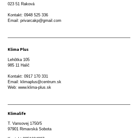
023 51 Raková 

Kontakt: 0948 525 336

Email: privarcakp@gmail.com
Klima Plus
Lehôtka 105

985 11 Halič

Kontakt: 0917 170 331

Email: klimaplus@centrum.sk

Klimalife
T. Vansovej 1750/5 

97901 Rimavská Sobota 