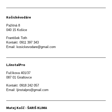
Košickévodáre
Pažitná 8

František Toth 

Kontakt: 0911 397 343

Email: kosickevodare@gmail.com
LJinstalPro
Fučíkova 401/37

087 01 Giraltovce
Kontakt: 0918 242 057

Email: ljinstalpro@gmail.com
Matej Košč - ŠARIŠ KLIMA