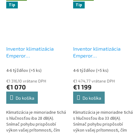
Tip
Tip
Inventor klimatizácia
Inventor klimatizácia
Emperor
Emperor
EMPVI(W)-18WFI/EMPVO(W)-18
EMPVI(W)-24WFI/EMPVO(W)
5 kW
Set vonkajšia a
7 kW
Set vonkajšia a
4-6 týždňov
(>5 ks)
4-6 týždňov
(>5 ks)
vnútorná jednotka
vnútorná jednotka
€1 316,10 vrátane DPH
€1 474,77 vrátane DPH
€1 070
€1 199
Do košíka
Do košíka
Klimatizácia je mimoriadne tichá
Klimatizácia je mimoriadne tichá
s hlučnosťou iba 28 dB(A).
s hlučnosťou iba 33 dB(A).
Snímač pohybu prispôsobí
Snímač pohybu prispôsobí
výkon vašej prítomnosti, čím
výkon vašej prítomnosti, čím
šetrí energiu. Wi-Fi ovládanie a
šetrí energiu. Wi-Fi ovládanie a