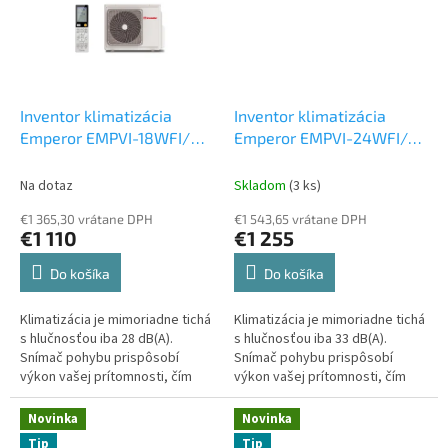
Inventor klimatizácia
Inventor klimatizácia
Emperor EMPVI-18WFI/
Emperor EMPVI-24WFI/
EMPVO-18 5 kW
Set
EMPVO-24 7 kW
Set
vonkajšia a vnútorná
vonkajšia a vnútorná
Na dotaz
Skladom
(3 ks)
jednotka
jednotka
€1 365,30 vrátane DPH
€1 543,65 vrátane DPH
€1 110
€1 255
Do košíka
Do košíka
Klimatizácia je mimoriadne tichá
Klimatizácia je mimoriadne tichá
s hlučnosťou iba 28 dB(A).
s hlučnosťou iba 33 dB(A).
Snímač pohybu prispôsobí
Snímač pohybu prispôsobí
výkon vašej prítomnosti, čím
výkon vašej prítomnosti, čím
šetrí energiu. Wi-Fi ovládanie a
šetrí energiu. Wi-Fi ovládanie a
podpora hlasových príkazov
podpora hlasových príkazov
Novinka
Novinka
vám...
vám...
Tip
Tip