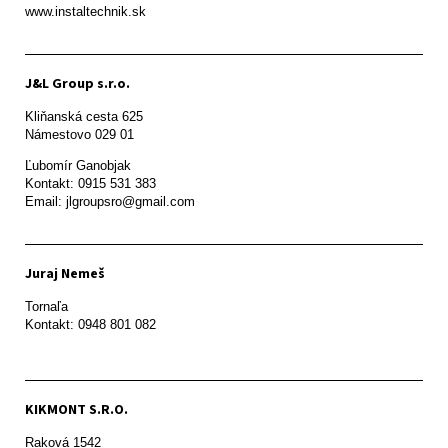
www.instaltechnik.sk
J&L Group s.r.o.
Kliňanská cesta 625

Námestovo 029 01 
Ľubomír Ganobjak

Kontakt: 0915 531 383

Email: jlgroupsro@gmail.com
Juraj Nemeš
Tornaľa

Kontakt: 0948 801 082
KIKMONT S.R.O.
Raková 1542
