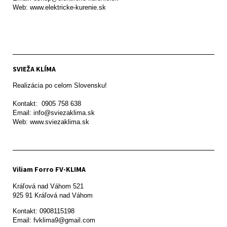
Web: www.elektricke-kurenie.sk

SVIEŽA KLÍMA
Realizácia po celom Slovensku!

Kontakt:  0905 758 638

Email: info@sviezaklima.sk

Web: www.sviezaklima.sk
Viliam Forro FV-KLIMA
Kráľová nad Váhom 521

Kontakt: 0908115198

Email: fvklima9@gmail.com