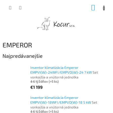
Prejsť
NÁKUP
na
obsah
KOŠÍK
EMPEROR
Najpredávanejšie
Inventor klimatizácia Emperor
EMPVI(W)-24WFI/EMPVO(W)-24 7 kW
Set
vonkajšia a vnútorná jednotka
4-6 týždňov
(>5 ks)
€1 199
Inventor klimatizácia Emperor
EMPVI(W)-18WFI/EMPVO(W)-18 5 kW
Set
vonkajšia a vnútorná jednotka
4-6 týždňov
(>5 ks)