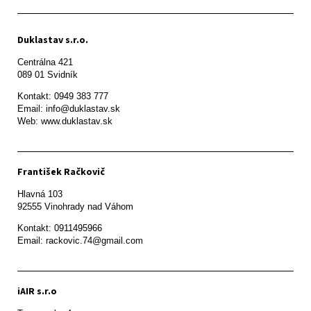
Duklastav s.r.o.
Centrálna 421

089 01 Svidník
Kontakt: 0949 383 777

Email: info@duklastav.sk

Web: www.duklastav.sk
František Račkovič
Hlavná 103

92555 Vinohrady nad Váhom
Kontakt: 0911495966

Email: rackovic.74@gmail.com
iAIR s.r.o