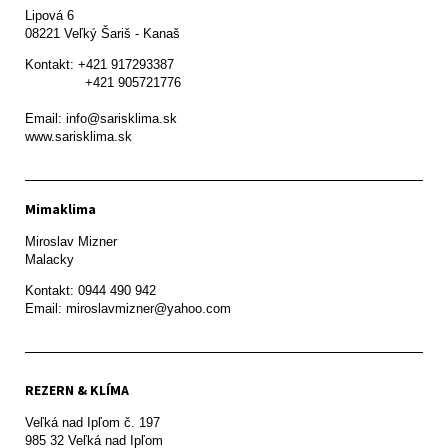
Lipová 6

08221 Veľký Šariš - Kanaš 
Kontakt: +421 917293387

               +421 905721776

Email: info@sarisklima.sk

www.sarisklima.sk
Mimaklima
Miroslav Mizner

Malacky
Kontakt: 0944 490 942

REZERN & KLÍMA
Veľká nad Ipľom č. 197

985 32 Veľká nad Ipľom
