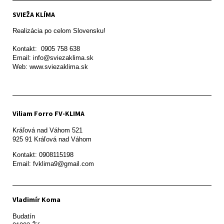
SVIEŽA KLÍMA
Realizácia po celom Slovensku!

Kontakt:  0905 758 638

Email: info@sviezaklima.sk

Web: www.sviezaklima.sk
Viliam Forro FV-KLIMA
Kráľová nad Váhom 521

Kontakt: 0908115198

Email: fvklima9@gmail.com
Vladimír Koma
Budatín 
