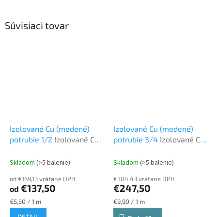
Súvisiaci tovar
Izolované Cu (medené)
Izolované Cu (medené)
potrubie 1/2
Izolované CU
potrubie 3/4
Izolované CU
potrubie
potrubie
Skladom
(>5 balenie)
Skladom
(>5 balenie)
od €169,13 vrátane DPH
€304,43 vrátane DPH
€137,50
€247,50
od
Jednotková
Jednotková
€5,50 / 1 m
€9,90 / 1 m
cena:
cena:
DETAIL