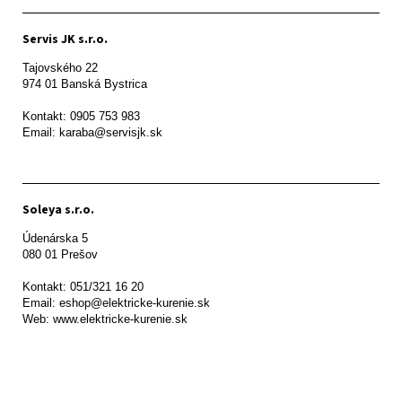
Servis JK s.r.o.
Tajovského 22

974 01 Banská Bystrica

Kontakt: 0905 753 983

Email: karaba@servisjk.sk 
Soleya s.r.o.
Údenárska 5

080 01 Prešov  

Kontakt: 051/321 16 20

Email: eshop@elektricke-kurenie.sk

Web: www.elektricke-kurenie.sk
