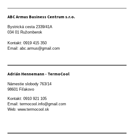
ABC Armus Business Centrum s.r.o.
Bystrická cesta 2339/41A   

034 01 Ružomberok

Kontakt: 0919 415 350

Adrián Hennemann - TermoCool
Námestie slobody 763/14

98601 Fiľakovo
Kontakt: 0910 921 105

Email: termocool.info@gmail.com

Web: www.termocool.sk
