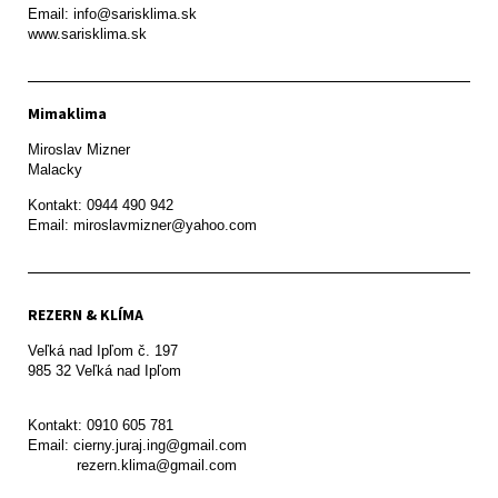
Email: info@sarisklima.sk

www.sarisklima.sk
Mimaklima
Miroslav Mizner

Malacky
Kontakt: 0944 490 942

REZERN & KLÍMA
Veľká nad Ipľom č. 197

985 32 Veľká nad Ipľom

Kontakt: 0910 605 781

Email: cierny.juraj.ing@gmail.com

           rezern.klima@gmail.com