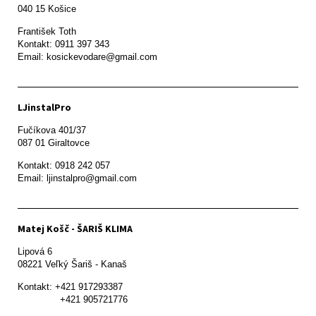
František Toth 

Kontakt: 0911 397 343

Email: kosickevodare@gmail.com
LJinstalPro
Fučíkova 401/37

087 01 Giraltovce
Kontakt: 0918 242 057

Email: ljinstalpro@gmail.com
Matej Košč - ŠARIŠ KLIMA
Lipová 6

08221 Veľký Šariš - Kanaš 
Kontakt: +421 917293387

               +421 905721776
