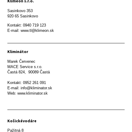
Klimeon s.r.o.
Sasinkovo 353

920 65 Sasinkovo
Kontakt: 0940 719 123

E-mail: www.tl@klimeon.sk
Kliminátor
Marek Červenec

MACE Service s.r.o.

Častá 824,  90089 Častá

Kontakt: 0952 261 091

E-mail: info@kliminator.sk

Web: www.kliminator.sk
Košickévodáre
Pažitná 8
