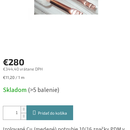
€280
€344,40 vrátane DPH
Jednotková
€11,20 / 1 m
cena:
Skladom
(>5 balenie)
Pridať do košíka
Izolované Cu (medené) potrubie 10/16 značky PDM v