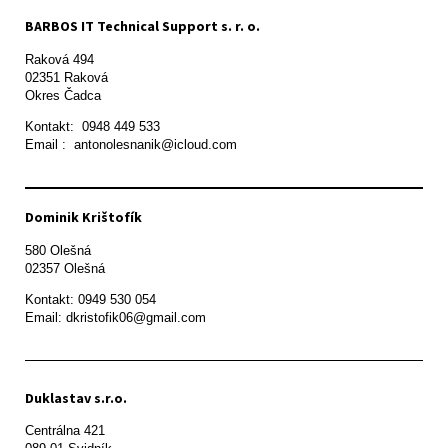
BARBOS IT Technical Support s. r. o.
Raková 494

02351 Raková 

Okres Čadca
Kontakt:  0948 449 533

Email :  antonolesnanik@icloud.com
Dominik Krištofík
580 Olešná

Kontakt: 0949 530 054

Email: dkristofik06@gmail.com
Duklastav s.r.o.
Centrálna 421
