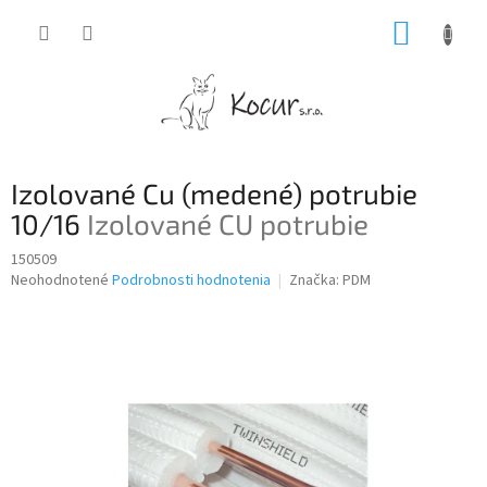
Prejsť
NÁKUP
na
obsah
KOŠÍK
Izolované Cu (medené) potrubie
10/16
Izolované CU potrubie
150509
Priemerné
Neohodnotené
Podrobnosti hodnotenia
Značka:
PDM
hodnotenie
produktu
je
0,0
z
5
hviezdičiek.