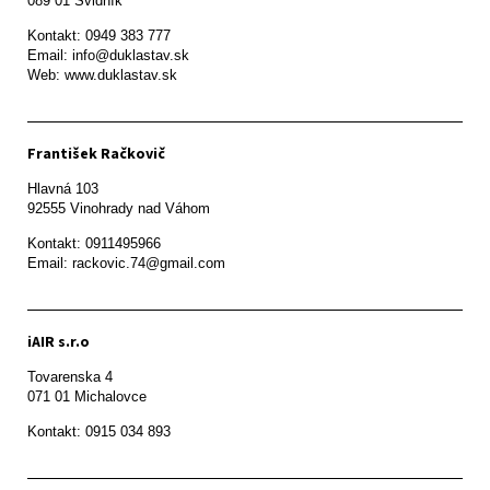
089 01 Svidník
Kontakt: 0949 383 777

Email: info@duklastav.sk

Web: www.duklastav.sk
František Račkovič
Hlavná 103

92555 Vinohrady nad Váhom
Kontakt: 0911495966

Email: rackovic.74@gmail.com
iAIR s.r.o
Tovarenska 4

071 01 Michalovce 