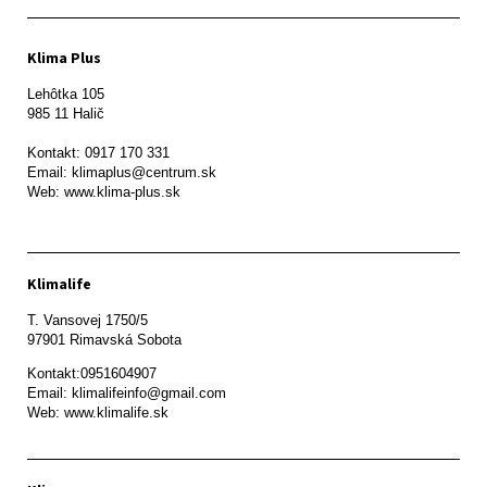
Klima Plus
Lehôtka 105

985 11 Halič

Kontakt: 0917 170 331

Email: klimaplus@centrum.sk

Klimalife
T. Vansovej 1750/5 

97901 Rimavská Sobota 
Kontakt:0951604907

Email: klimalifeinfo@gmail.com 

Web: www.klimalife.sk 