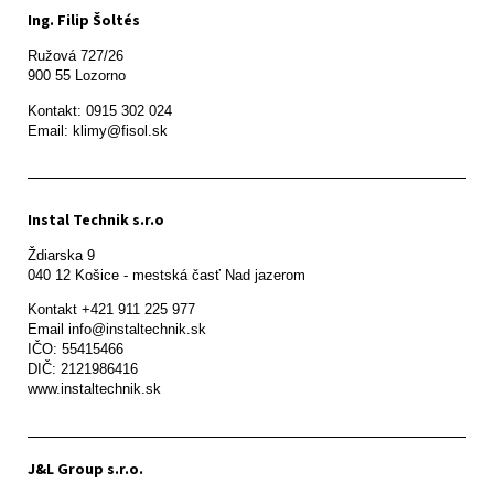
Ing. Filip Šoltés
Ružová 727/26

900 55 Lozorno
Kontakt: 0915 302 024

Email: klimy@fisol.sk
Instal Technik s.r.o
Ždiarska 9

Kontakt +421 911 225 977

Email info@instaltechnik.sk

IČO: 55415466

DIČ: 2121986416

www.instaltechnik.sk
J&L Group s.r.o.