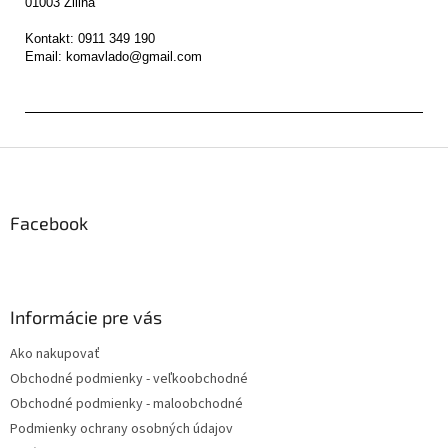
01003 Žilina

Kontakt: 0911 349 190

Z
á
p
ä
Facebook
t
i
e
Informácie pre vás
Ako nakupovať
Obchodné podmienky - veľkoobchodné
Obchodné podmienky - maloobchodné
Podmienky ochrany osobných údajov