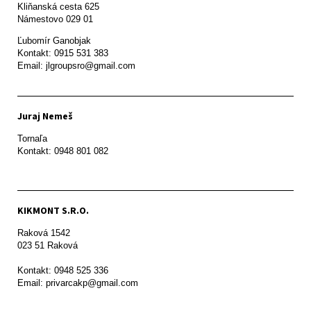
Kliňanská cesta 625

Námestovo 029 01 
Ľubomír Ganobjak

Kontakt: 0915 531 383

Email: jlgroupsro@gmail.com
Juraj Nemeš
Tornaľa

Kontakt: 0948 801 082
KIKMONT S.R.O.
Raková 1542

023 51 Raková 

Kontakt: 0948 525 336

Email: privarcakp@gmail.com