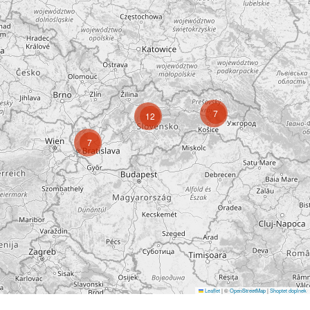
7
12
7
Leaflet
|
©
OpenStreetMap
|
Shoptet doplnek