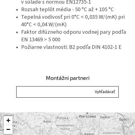
v súlade s normou EN12735-1
Rozsah teplôt média - 50 °C až + 105 °C
Tepelná vodivosť pri 0°C < 0,035 W/(mK)
pri
40°C < 0,04 W/(mK)
Faktor difúzneho odporu vodnej pary podľa
EN 13469 > 5 000
Požiarne vlastnosti: B2 podľa DIN 4102-1
E
Montážni partneri
+
−