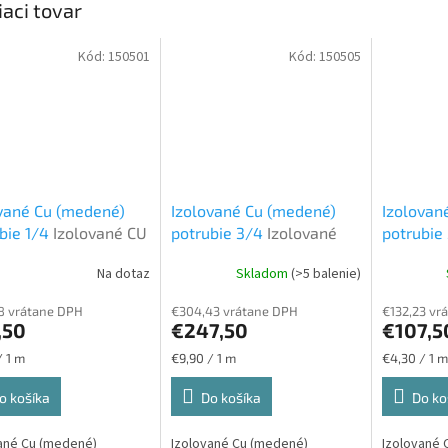
iaci tovar
Kód:
150501
Kód:
150505
vané Cu (medené)
Izolované Cu (medené)
Izolovan
bie 1/4
Izolované CU
potrubie 3/4
Izolované
potrubie
bie
CU potrubie
CU potru
Na dotaz
Skladom
(>5 balenie)
8 vrátane DPH
€304,43 vrátane DPH
€132,23 vr
,50
€247,50
€107,5
ková
Jednotková
Jednotková
/ 1 m
€9,90 / 1 m
€4,30 / 1 m
cena:
cena:
o košíka
Do košíka
Do ko
ané Cu (medené)
Izolované Cu (medené)
Izolované 