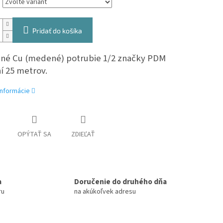
Pridať do košíka
ané Cu (medené) potrubie 1/2 značky PDM
í 25 metrov.
informácie
OPÝTAŤ SA
ZDIEĽAŤ
a
Doručenie do druhého dňa
ru
na akúkoľvek adresu