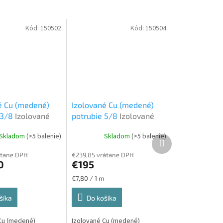
Kód:
150502
Kód:
150504
é Cu (medené)
Izolované Cu (medené)
 3/8
Izolované
potrubie 5/8
Izolované
bie
CU potrubie
Skladom
(>5 balenie)
Skladom
(>5 balenie)
Ďalší
produkt
átane DPH
€239,85 vrátane DPH
0
€195
Jednotková
€7,80 / 1 m
cena:
šíka
Do košíka
Cu (medené)
Izolované Cu (medené)