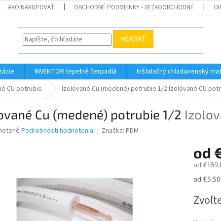
AKO NAKUPOVAŤ
OBCHODNÉ PODMIENKY - VEĽKOOBCHODNÉ
OB
HĽADAŤ
zácie
INVENTOR tepelné čerpadlá
Inštalačný chladiarenský mat
né CU potrubie
Izolované Cu (medené) potrubie 1/2
Izolované CU pot
ované Cu (medené) potrubie 1/2
Izolov
né
notené
Podrobnosti hodnotenia
Značka:
PDM
nie
od
u
od
€169,
Jednotk
od €5,50
cena:
iek.
Zvoľte