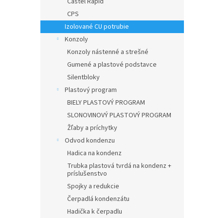
Castel Rapid
CPS
Izolované CU potrubie
Konzoly
Konzoly nástenné a strešné
Gumené a plastové podstavce
Silentbloky
Plastový program
BIELY PLASTOVÝ PROGRAM
SLONOVINOVÝ PLASTOVÝ PROGRAM
Žľaby a príchytky
Odvod kondenzu
Hadica na kondenz
Trubka plastová tvrdá na kondenz +
príslušenstvo
Spojky a redukcie
Čerpadlá kondenzátu
Hadička k čerpadlu