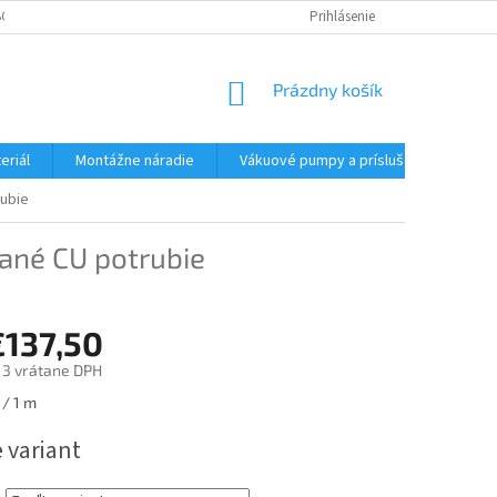
CHODNÉ PODMIENKY - MALOOBCHODNÉ
PODMIENKY OCHRANY OSOBNÝC
Prihlásenie
NÁKUPNÝ
Prázdny košík
KOŠÍK
eriál
Montážne náradie
Vákuové pumpy a príslušenstvo
rubie
ané CU potrubie
€137,50
13
vrátane DPH
ová
 / 1 m
 variant