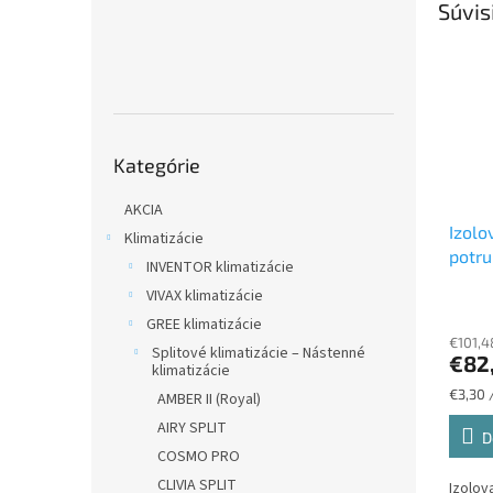
Súvis
Preskočiť
Kategórie
kategórie
AKCIA
Izolo
Klimatizácie
potru
INVENTOR klimatizácie
potru
VIVAX klimatizácie
GREE klimatizácie
€101,4
Splitové klimatizácie – Nástenné
€82
klimatizácie
Jednot
€3,30 
AMBER II (Royal)
cena:
AIRY SPLIT
D
COSMO PRO
CLIVIA SPLIT
Izolov