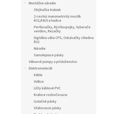
Montážne náradie
Ohýbačka trubiek
2-cestný manometrický mostík
R32,R410 a hadice
Pertlovačky, Rýchlospojky, Vyberače
ventilov, Rezačky
Digitálna váha CPS, Odsávačky chladiva
R32
Náradie
Samolepiace pásky
Vákuové pumpy a príslušenstvo
Elektromateriál
Káble
Vidlice
Lišty káblové PVC
Krabice rozbočovacie
Izolačné pásky
Sťahovacie pásky