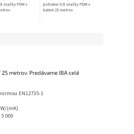
/8 značky PDM v
potrubie 5/8 značky PDM v
metrov.
balení 25 metrov.
 25 metrov.
Predávame IBA celé
 normou EN12735-1
4 W/(mK)
 5 000