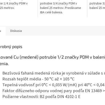
ie 1/4 značky PDM v
potrubie 3/4 značky PDM v
potrubie 3
 25 metrov.
balení 25 metrov. Predávame
balení 25 
IBA celé balenia.
s
Diskusia
robný popis
lované Cu (medené) potrubie 1/2 značky PDM v balení
enia.
Bezšvová ťahaná medená rúrka je vyrobená v súlade s
Rozsah teplôt média - 50 °C až + 105 °C
Tepelná vodivosť pri 0°C < 0,035 W/(mK)
pri 40°C < 0,0
Faktor difúzneho odporu vodnej pary podľa EN 13469 >
Požiarne vlastnosti: B2 podľa DIN 4102-1
E