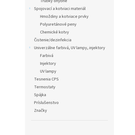
Trubky ohybné
Spojovací a kotviaci materiál
Hmoždiny a kotviace prvky
Polyuretánové peny
Chemické kotvy
Čistenie/dezinfekcia
Univerzálne farbivá, UV lampy, injektory
Farbivá
Injektory
UV lampy
Tesnenia CPS
Termostaty
Spájka
Príslušenstvo
Značky