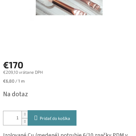
€170
€209,10 vrátane DPH
Jednotková
€6,80 / 1 m
cena:
Na dotaz
Pridať do košíka
Izolované Cu (medené) potrubie 6/10 značky PDM v