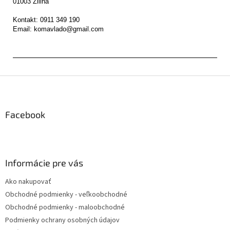
01003 Žilina

Kontakt: 0911 349 190

Z
á
p
ä
Facebook
t
i
e
Informácie pre vás
Ako nakupovať
Obchodné podmienky - veľkoobchodné
Obchodné podmienky - maloobchodné
Podmienky ochrany osobných údajov