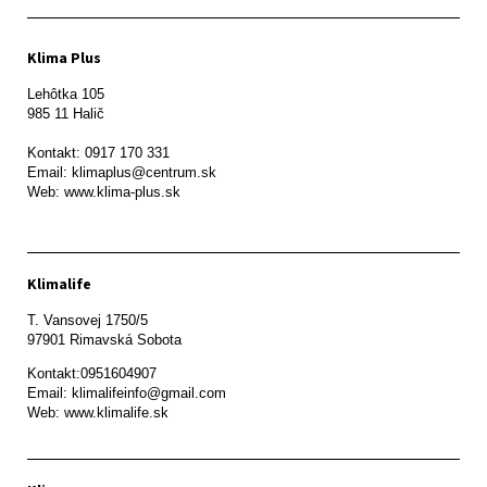
Klima Plus
Lehôtka 105

985 11 Halič

Kontakt: 0917 170 331

Email: klimaplus@centrum.sk

Klimalife
T. Vansovej 1750/5 

97901 Rimavská Sobota 
Kontakt:0951604907

Email: klimalifeinfo@gmail.com 

Web: www.klimalife.sk 