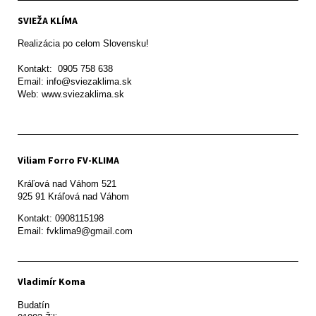
SVIEŽA KLÍMA
Realizácia po celom Slovensku!

Kontakt:  0905 758 638

Email: info@sviezaklima.sk

Web: www.sviezaklima.sk
Viliam Forro FV-KLIMA
Kráľová nad Váhom 521

Kontakt: 0908115198

Email: fvklima9@gmail.com
Vladimír Koma
Budatín 
