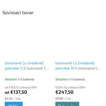
Súvisiaci tovar
Izolované Cu (medené)
Izolované Cu (medené)
potrubie 1/2
Izolované CU
potrubie 3/4
Izolované CU
potrubie
potrubie
Skladom
(>5 balenie)
Skladom
(>5 balenie)
od €169,13 vrátane DPH
€304,43 vrátane DPH
€137,50
€247,50
od
Jednotková
Jednotková
€5,50 / 1 m
€9,90 / 1 m
cena:
cena:
DETAIL