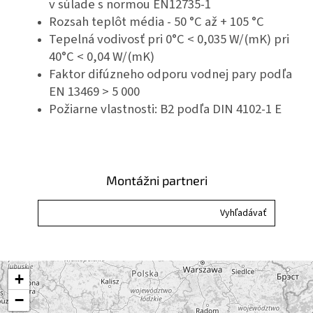
v súlade s normou EN12735-1
Rozsah teplôt média - 50 °C až + 105 °C
Tepelná vodivosť pri 0°C < 0,035 W/(mK)
pri
40°C < 0,04 W/(mK)
Faktor difúzneho odporu vodnej pary podľa
EN 13469 > 5 000
Požiarne vlastnosti: B2 podľa DIN 4102-1
E
Montážni partneri
+
−