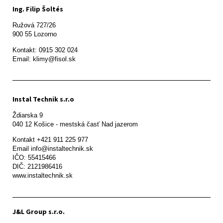
Ing. Filip Šoltés
Ružová 727/26

900 55 Lozorno
Kontakt: 0915 302 024

Email: klimy@fisol.sk
Instal Technik s.r.o
Ždiarska 9

Kontakt +421 911 225 977

Email info@instaltechnik.sk

IČO: 55415466

DIČ: 2121986416

www.instaltechnik.sk
J&L Group s.r.o.