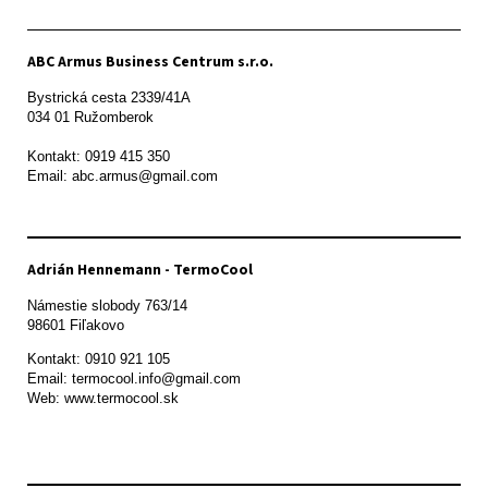
ABC Armus Business Centrum s.r.o.
Bystrická cesta 2339/41A   

034 01 Ružomberok

Kontakt: 0919 415 350

Adrián Hennemann - TermoCool
Námestie slobody 763/14

98601 Fiľakovo
Kontakt: 0910 921 105

Email: termocool.info@gmail.com

Web: www.termocool.sk
