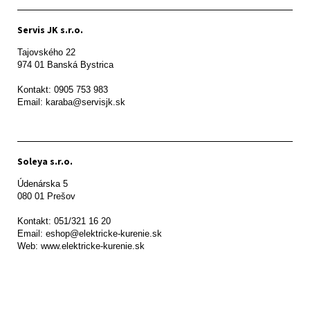
Servis JK s.r.o.
Tajovského 22

974 01 Banská Bystrica

Kontakt: 0905 753 983

Email: karaba@servisjk.sk 
Soleya s.r.o.
Údenárska 5

080 01 Prešov  

Kontakt: 051/321 16 20

Email: eshop@elektricke-kurenie.sk

Web: www.elektricke-kurenie.sk
