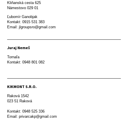
Kliňanská cesta 625

Námestovo 029 01 
Ľubomír Ganobjak

Kontakt: 0915 531 383

Email: jlgroupsro@gmail.com
Juraj Nemeš
Tornaľa

Kontakt: 0948 801 082
KIKMONT S.R.O.
Raková 1542

023 51 Raková 

Kontakt: 0948 525 336

Email: privarcakp@gmail.com