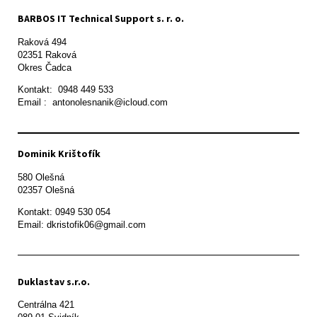
BARBOS IT Technical Support s. r. o.
Raková 494

02351 Raková 

Okres Čadca
Kontakt:  0948 449 533

Email :  antonolesnanik@icloud.com
Dominik Krištofík
580 Olešná

Kontakt: 0949 530 054

Email: dkristofik06@gmail.com
Duklastav s.r.o.
Centrálna 421
