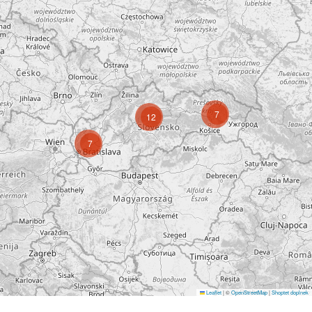
7
12
7
Leaflet
|
©
OpenStreetMap
|
Shoptet doplnek