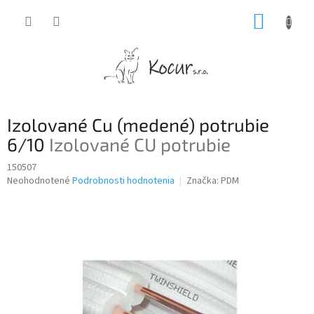
Prejsť
NÁKUP
na
obsah
KOŠÍK
Izolované Cu (medené) potrubie
6/10
Izolované CU potrubie
150507
Priemerné
Neohodnotené
Podrobnosti hodnotenia
Značka:
PDM
hodnotenie
produktu
je
0,0
z
5
hviezdičiek.