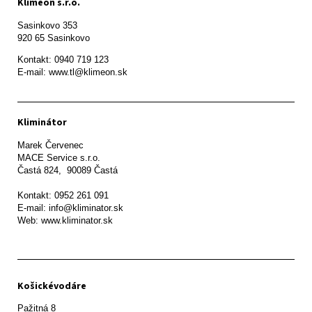
Klimeon s.r.o.
Sasinkovo 353

920 65 Sasinkovo
Kontakt: 0940 719 123

E-mail: www.tl@klimeon.sk
Kliminátor
Marek Červenec

MACE Service s.r.o.

Častá 824,  90089 Častá

Kontakt: 0952 261 091

E-mail: info@kliminator.sk

Web: www.kliminator.sk
Košickévodáre
Pažitná 8
