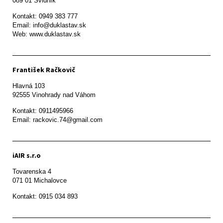
089 01 Svidník
Kontakt: 0949 383 777

Email: info@duklastav.sk

Web: www.duklastav.sk
František Račkovič
Hlavná 103

92555 Vinohrady nad Váhom
Kontakt: 0911495966

Email: rackovic.74@gmail.com
iAIR s.r.o
Tovarenska 4

071 01 Michalovce 