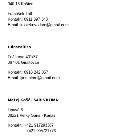
František Toth 

Kontakt: 0911 397 343

Email: kosickevodare@gmail.com
LJinstalPro
Fučíkova 401/37

087 01 Giraltovce
Kontakt: 0918 242 057

Email: ljinstalpro@gmail.com
Matej Košč - ŠARIŠ KLIMA
Lipová 6

08221 Veľký Šariš - Kanaš 
Kontakt: +421 917293387

               +421 905721776
