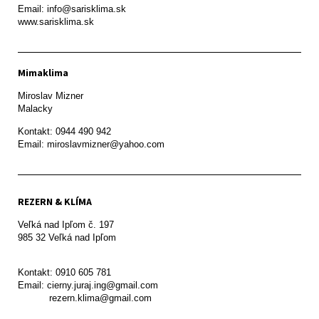
Email: info@sarisklima.sk

www.sarisklima.sk
Mimaklima
Miroslav Mizner

Malacky
Kontakt: 0944 490 942

REZERN & KLÍMA
Veľká nad Ipľom č. 197

985 32 Veľká nad Ipľom

Kontakt: 0910 605 781

Email: cierny.juraj.ing@gmail.com

           rezern.klima@gmail.com