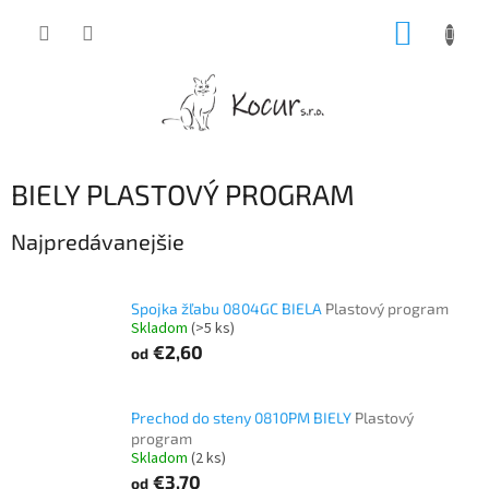
Prejsť
NÁKUP
na
obsah
KOŠÍK
BIELY PLASTOVÝ PROGRAM
Najpredávanejšie
Spojka žľabu 0804GC BIELA
Plastový program
Skladom
(>5 ks)
€2,60
od
Prechod do steny 0810PM BIELY
Plastový
program
Skladom
(2 ks)
€3,70
od