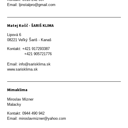
Email: ljinstalpro@gmail.com
Matej Košč - ŠARIŠ KLIMA
Lipová 6

08221 Veľký Šariš - Kanaš 
Kontakt: +421 917293387

               +421 905721776

Email: info@sarisklima.sk

www.sarisklima.sk
Mimaklima
Miroslav Mizner

Malacky
Kontakt: 0944 490 942
