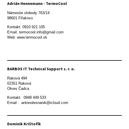
Adrián Hennemann - TermoCool
Námestie slobody 763/14

98601 Fiľakovo
Kontakt: 0910 921 105

Email: termocool.info@gmail.com

Web: www.termocool.sk

BARBOS IT Technical Support s. r. o.
Raková 494

02351 Raková 

Okres Čadca
Kontakt:  0948 449 533

Email :  antonolesnanik@icloud.com
Dominik Krištofík