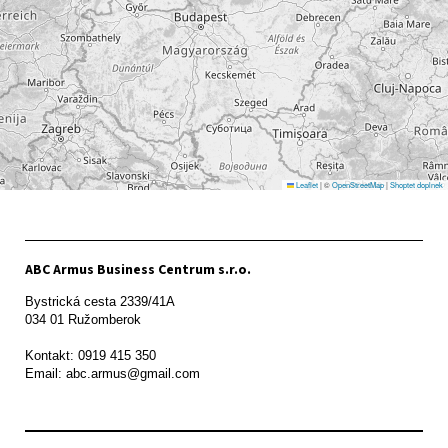
Leaflet
|
©
OpenStreetMap
|
Shoptet doplnek
ABC Armus Business Centrum s.r.o.
Bystrická cesta 2339/41A   

034 01 Ružomberok

Kontakt: 0919 415 350
