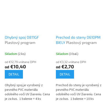
Ohybný spoj 0811GF
Prechod do steny 0610PM
Plastový program
BIELY
Plastový program
Skladom
(2 ks)
Skladom
(3 bal.)
od €12,79 vrátane DPH
od €3,32 vrátane DPH
€10,40
€2,70
od
od
DETAIL
DETAIL
Ohybný spoj je vyrobený z
Prechod do steny je vyrobený z
pevného PVC materiálu
pevného PVC materiálu
odolného voči UV žiareniu. Cena
odolného voči UV žiareniu. Cena
je za kus. 1 balenie = 4 ks
je za kus. 1 balenie = 10 ks