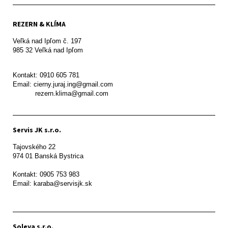
REZERN & KLÍMA
Veľká nad Ipľom č. 197

985 32 Veľká nad Ipľom

Kontakt: 0910 605 781

Email: cierny.juraj.ing@gmail.com

           rezern.klima@gmail.com
Servis JK s.r.o.
Tajovského 22

974 01 Banská Bystrica

Kontakt: 0905 753 983

Email: karaba@servisjk.sk 
Soleya s.r.o.