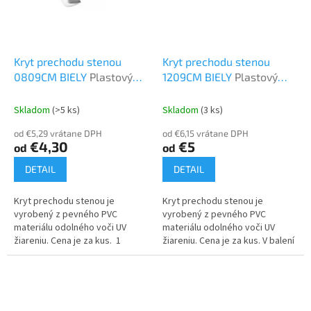
Kryt prechodu stenou
Kryt prechodu stenou
0809CM BIELY
Plastový
1209CM BIELY
Plastový
program
program
Skladom
(>5 ks)
Skladom
(3 ks)
od €5,29 vrátane DPH
od €6,15 vrátane DPH
€4,30
€5
od
od
DETAIL
DETAIL
Kryt prechodu stenou je
Kryt prechodu stenou je
vyrobený z pevného PVC
vyrobený z pevného PVC
materiálu odolného voči UV
materiálu odolného voči UV
žiareniu. Cena je za kus. 1
žiareniu. Cena je za kus. V balení
balenie = 6 ks
sú 4 kusy.