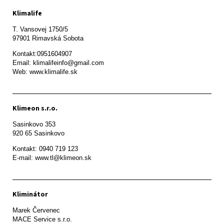
Klimalife
T. Vansovej 1750/5 

97901 Rimavská Sobota 
Kontakt:0951604907

Email: klimalifeinfo@gmail.com 

Web: www.klimalife.sk 
Klimeon s.r.o.
Sasinkovo 353

920 65 Sasinkovo
Kontakt: 0940 719 123

E-mail: www.tl@klimeon.sk
Kliminátor
Marek Červenec

MACE Service s.r.o.
