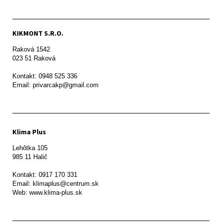
KIKMONT S.R.O.
Raková 1542

023 51 Raková 

Kontakt: 0948 525 336

Email: privarcakp@gmail.com
Klima Plus
Lehôtka 105

985 11 Halič

Kontakt: 0917 170 331

Email: klimaplus@centrum.sk
