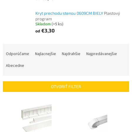
Kryt prechodu stenou 0609CM BIELY
Plastový
program
Skladom
(>5 ks)
€3,30
od
R
a
Odporúčame
Najlacnejšie
Najdrahšie
Najpredávanejšie
d
e
Abecedne
n
i
e
OTVORIŤ FILTER
p
r
V
o
ý
d
p
u
i
k
s
t