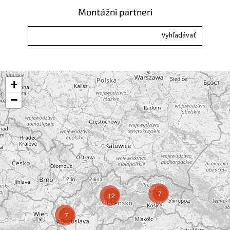
Montážni partneri
+
−
7
12
7