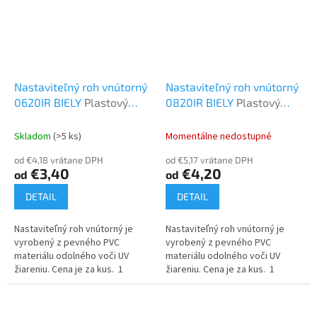
Nastaviteľný roh vnútorný
Nastaviteľný roh vnútorný
0620IR BIELY
Plastový
0820IR BIELY
Plastový
program
program
Skladom
(>5 ks)
Momentálne nedostupné
od €4,18 vrátane DPH
od €5,17 vrátane DPH
€3,40
€4,20
od
od
DETAIL
DETAIL
Nastaviteľný roh vnútorný je
Nastaviteľný roh vnútorný je
vyrobený z pevného PVC
vyrobený z pevného PVC
materiálu odolného voči UV
materiálu odolného voči UV
žiareniu. Cena je za kus. 1
žiareniu. Cena je za kus. 1
balenie = 6 ks
balenie = 4 ks