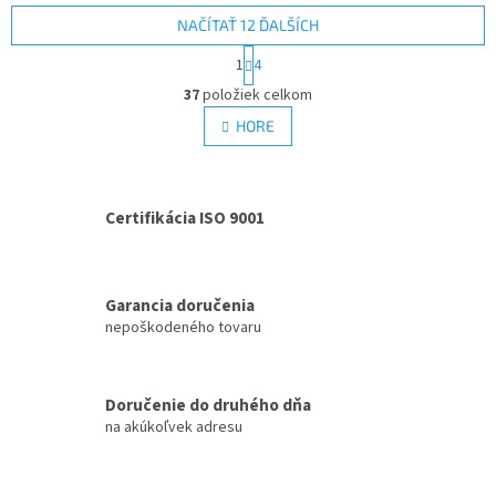
NAČÍTAŤ 12 ĎALŠÍCH
S
1
4
t
O
r
37
položiek celkom
v
á
l
HORE
n
á
k
d
o
v
a
a
c
Certifikácia ISO 9001
n
i
i
e
e
p
r
Garancia doručenia
v
nepoškodeného tovaru
k
y
v
ý
Doručenie do druhého dňa
p
na akúkoľvek adresu
i
s
u