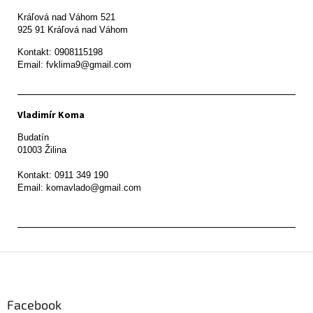
Kráľová nad Váhom 521

Kontakt: 0908115198

Email: fvklima9@gmail.com
Vladimír Koma
Budatín 

01003 Žilina

Kontakt: 0911 349 190

Z
á
p
ä
Facebook