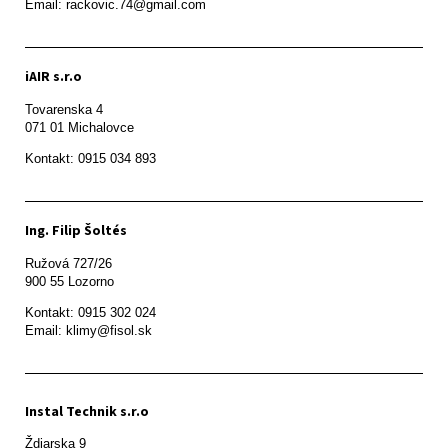
Email: rackovic.74@gmail.com
iAIR s.r.o
Tovarenska 4

071 01 Michalovce 
Ing. Filip Šoltés
Ružová 727/26

900 55 Lozorno
Kontakt: 0915 302 024

Email: klimy@fisol.sk
Instal Technik s.r.o
Ždiarska 9
