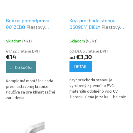
p
o
r
v
o
d
Box na predprípravu
Kryt prechodu stenou
u
0012EBO
Plastový
0609CM BIELY
Plastový
k
program
program
t
Skladom
(4 ks)
Skladom
(>5 ks)
o
€17,22 vrátane DPH
od €4,06 vrátane DPH
v
€14
€3,30
od
DETAIL
Do košíka
Kryt prechodu stenou je
Kompletná montážna sada
vyrobený z pevného PVC
prednastavenej krabice.
materiálu odolného voči UV
Používa sa pre klimatizačné
žiareniu. Cena je za ks. 1 balenie
zariadenia.
= 9 ks