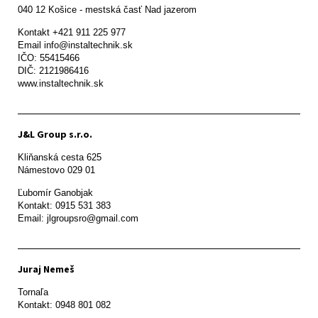
Kontakt +421 911 225 977

Email info@instaltechnik.sk

IČO: 55415466

DIČ: 2121986416

www.instaltechnik.sk
J&L Group s.r.o.
Kliňanská cesta 625

Námestovo 029 01 
Ľubomír Ganobjak

Kontakt: 0915 531 383

Email: jlgroupsro@gmail.com
Juraj Nemeš
Tornaľa

Kontakt: 0948 801 082