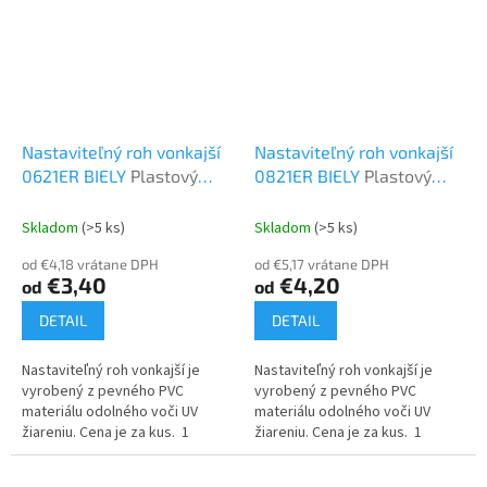
Nastaviteľný roh vonkajší
Nastaviteľný roh vonkajší
0621ER BIELY
Plastový
0821ER BIELY
Plastový
program
program
Skladom
(>5 ks)
Skladom
(>5 ks)
od €4,18 vrátane DPH
od €5,17 vrátane DPH
€3,40
€4,20
od
od
DETAIL
DETAIL
Nastaviteľný roh vonkajší je
Nastaviteľný roh vonkajší je
vyrobený z pevného PVC
vyrobený z pevného PVC
materiálu odolného voči UV
materiálu odolného voči UV
žiareniu. Cena je za kus. 1
žiareniu. Cena je za kus. 1
balenie = 8 ks
balenie = 6 ks