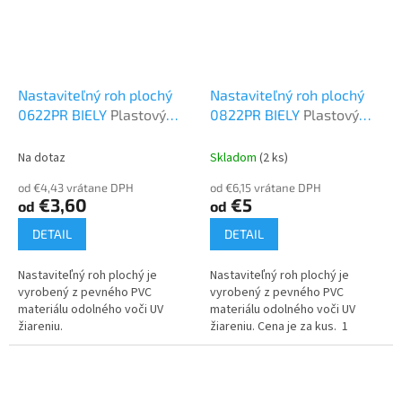
Nastaviteľný roh plochý
Nastaviteľný roh plochý
0622PR BIELY
Plastový
0822PR BIELY
Plastový
program
program
Na dotaz
Skladom
(2 ks)
od €4,43 vrátane DPH
od €6,15 vrátane DPH
€3,60
€5
od
od
DETAIL
DETAIL
Nastaviteľný roh plochý je
Nastaviteľný roh plochý je
vyrobený z pevného PVC
vyrobený z pevného PVC
materiálu odolného voči UV
materiálu odolného voči UV
žiareniu.
žiareniu. Cena je za kus. 1
valenie = 6 ks