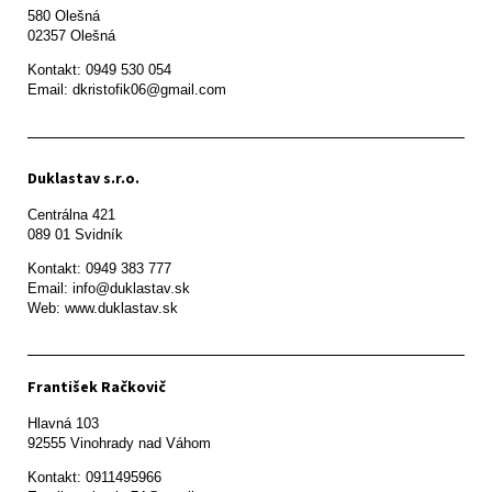
580 Olešná

Kontakt: 0949 530 054

Email: dkristofik06@gmail.com
Duklastav s.r.o.
Centrálna 421

089 01 Svidník
Kontakt: 0949 383 777

Email: info@duklastav.sk

Web: www.duklastav.sk
František Račkovič
Hlavná 103

92555 Vinohrady nad Váhom
Kontakt: 0911495966
