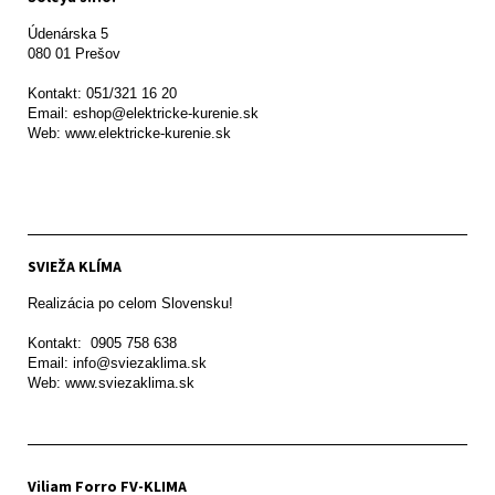
Údenárska 5

080 01 Prešov  

Kontakt: 051/321 16 20

Email: eshop@elektricke-kurenie.sk

Web: www.elektricke-kurenie.sk

SVIEŽA KLÍMA
Realizácia po celom Slovensku!

Kontakt:  0905 758 638

Email: info@sviezaklima.sk

Web: www.sviezaklima.sk
Viliam Forro FV-KLIMA