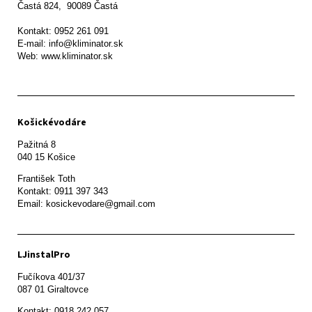
Častá 824,  90089 Častá

Kontakt: 0952 261 091

E-mail: info@kliminator.sk

Web: www.kliminator.sk
Košickévodáre
Pažitná 8

František Toth 

Kontakt: 0911 397 343

Email: kosickevodare@gmail.com
LJinstalPro
Fučíkova 401/37

087 01 Giraltovce
Kontakt: 0918 242 057
