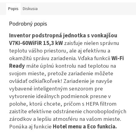
Popis
Diskusia
Podrobný popis
Inventor p
odstropná jednotka s vonkajšou
V7KI-60WiFiR 15,3 kW
zaisťuje nielen správnu
teplotu vášho priestoru, ale aj efektívnu a
okamžitú správu zariadenia. Vďaka funkcii
Wi-Fi
Ready
máte úplnú kontrolu nad teplotou na
svojom mieste, pretože zariadenie môžete
ovládať odkiaľkoľvek! Zariadenie je navyše
vybavené inteligentným senzorom pre
vytvorenie ideálnych podmienok presne v
polohe, ktorú chcete, pričom s HEPA filtrom
zaistíte efektívne odstránenie choroboplodných
zárodkov a lepšiu atmosféru na vašom mieste.
Ponúka aj funkcie
Hotel menu a Eco funkcia.