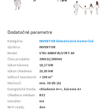
Dodatočné parametre
Kategória
:
INVENTOR klimatizácie komerčné
Výrobca
:
INVENTOR
Model
:
V7KI-60WiFiR/U7RT-60
Číslo produktu
:
290321/290304
Výkon kúrenia
:
18,17 kW
Výkon chladenia
:
15,83 kW
Veľkosť miestnosti
:
< 150 m²
Hlučnosť
:
min. 38 db (A)
Energetická trieda
:
chladenie A++, kúrenie A+
Chladiace médium
:
R32
Ionizátor
:
nie
Wi-Fi ready
:
áno