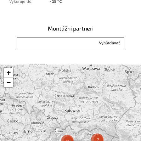
Vykuruje do
:
- 15 °C
Montážni partneri
+
−
7
12