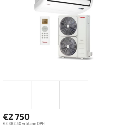
5
hviezdičiek.
€2 750
€3 382,50 vrátane DPH