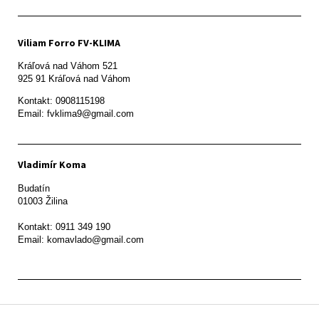
Viliam Forro FV-KLIMA
Kráľová nad Váhom 521

Kontakt: 0908115198

Email: fvklima9@gmail.com
Vladimír Koma
Budatín 

01003 Žilina

Kontakt: 0911 349 190

Z