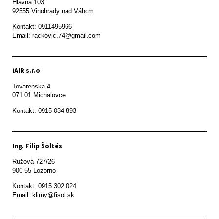
Hlavná 103

92555 Vinohrady nad Váhom
Kontakt: 0911495966

Email: rackovic.74@gmail.com
iAIR s.r.o
Tovarenska 4

071 01 Michalovce 
Ing. Filip Šoltés
Ružová 727/26

900 55 Lozorno
Kontakt: 0915 302 024

Email: klimy@fisol.sk