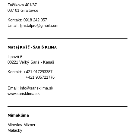
Fučíkova 401/37

087 01 Giraltovce
Kontakt: 0918 242 057

Email: ljinstalpro@gmail.com
Matej Košč - ŠARIŠ KLIMA
Lipová 6

08221 Veľký Šariš - Kanaš 
Kontakt: +421 917293387

               +421 905721776

Email: info@sarisklima.sk

www.sarisklima.sk
Mimaklima
Miroslav Mizner

Malacky