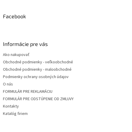
á
p
ä
Facebook
t
i
e
Informácie pre vás
Ako nakupovať
Obchodné podmienky - veľkoobchodné
Obchodné podmienky - maloobchodné
Podmienky ochrany osobných údajov
O nás
FORMULÁR PRE REKLAMÁCIU
FORMULÁR PRE ODSTÚPENIE OD ZMLUVY
Kontakty
Katalóg firiem