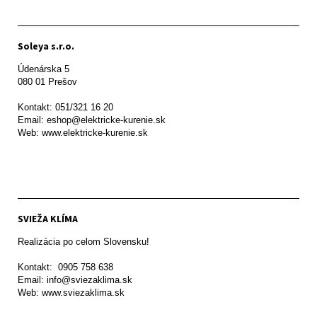
Soleya s.r.o.
Údenárska 5

080 01 Prešov  

Kontakt: 051/321 16 20

Email: eshop@elektricke-kurenie.sk

Web: www.elektricke-kurenie.sk

SVIEŽA KLÍMA
Realizácia po celom Slovensku!

Kontakt:  0905 758 638

Email: info@sviezaklima.sk

Web: www.sviezaklima.sk