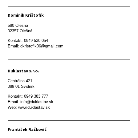
Dominik Krištofík
580 Olešná

Kontakt: 0949 530 054

Email: dkristofik06@gmail.com
Duklastav s.r.o.
Centrálna 421

089 01 Svidník
Kontakt: 0949 383 777

Email: info@duklastav.sk

Web: www.duklastav.sk
František Račkovič