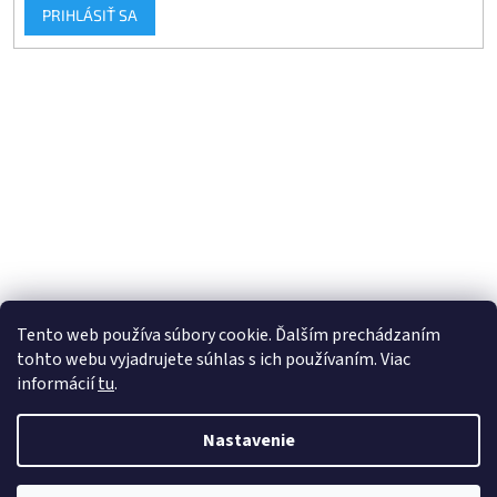
PRIHLÁSIŤ SA
Tento web používa súbory cookie. Ďalším prechádzaním
tohto webu vyjadrujete súhlas s ich používaním. Viac
informácií
tu
.
Vytvoril Shoptet
Nastavenie
Copyright 2026
Veľkoobchod pre chladiarov
. Všetky práva