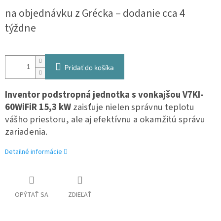
Jednotková
na objednávku z Grécka – dodanie cca 4
cena:
týždne
Pridať do košíka
Inventor p
odstropná jednotka s vonkajšou V7KI-
60WiFiR 15,3 kW
zaisťuje nielen správnu teplotu
vášho priestoru, ale aj efektívnu a okamžitú správu
zariadenia.
Detailné informácie
OPÝTAŤ SA
ZDIEĽAŤ