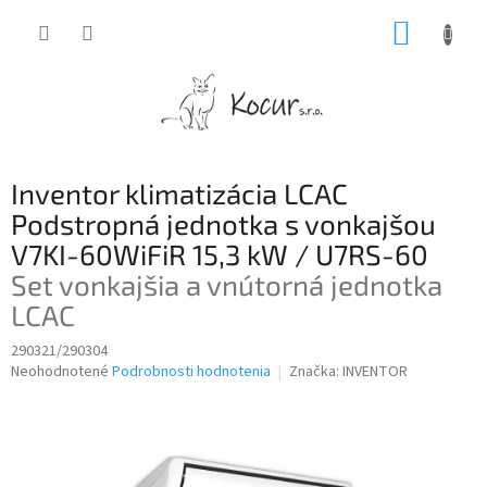
Prejsť
NÁKUP
na
obsah
KOŠÍK
Inventor klimatizácia LCAC
Podstropná jednotka s vonkajšou
V7KI-60WiFiR 15,3 kW / U7RS-60
Set vonkajšia a vnútorná jednotka
LCAC
290321/290304
Priemerné
Neohodnotené
Podrobnosti hodnotenia
Značka:
INVENTOR
hodnotenie
produktu
je
0,0
z