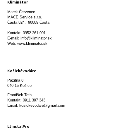
Kliminátor
Marek Červenec

MACE Service s.r.o.

Častá 824,  90089 Častá

Kontakt: 0952 261 091

E-mail: info@kliminator.sk

Web: www.kliminator.sk
Košickévodáre
Pažitná 8

František Toth 

Kontakt: 0911 397 343

Email: kosickevodare@gmail.com
LJinstalPro