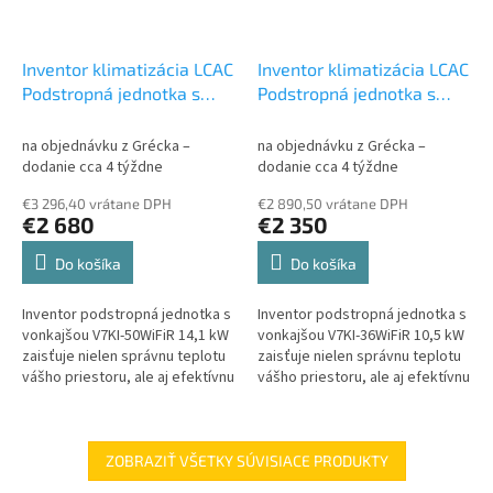
Inventor klimatizácia LCAC
Inventor klimatizácia LCAC
Podstropná jednotka s
Podstropná jednotka s
vonkajšou V7KI-50WiFiR
vonkajšou V7KI-36WiFiR
14,1 kW / U7RS-50
Set
10,5 kW / U7RS-36
Set
na objednávku z Grécka –
na objednávku z Grécka –
vonkajšia a vnútorná
vonkajšia a vnútorná
dodanie cca 4 týždne
dodanie cca 4 týždne
jednotka LCAC
jednotka LCAC
€3 296,40 vrátane DPH
€2 890,50 vrátane DPH
€2 680
€2 350
Do košíka
Do košíka
Inventor podstropná jednotka s
Inventor podstropná jednotka s
vonkajšou V7KI-50WiFiR 14,1 kW
vonkajšou V7KI-36WiFiR 10,5 kW
zaisťuje nielen správnu teplotu
zaisťuje nielen správnu teplotu
vášho priestoru, ale aj efektívnu
vášho priestoru, ale aj efektívnu
a okamžitú správu zariadenia.
a okamžitú správu zariadenia.
ZOBRAZIŤ VŠETKY SÚVISIACE PRODUKTY