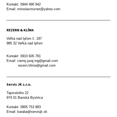
Kontakt: 0944 490 942

REZERN & KLÍMA
Veľká nad Ipľom č. 197

985 32 Veľká nad Ipľom

Kontakt: 0910 605 781

Email: cierny.juraj.ing@gmail.com

           rezern.klima@gmail.com
Servis JK s.r.o.
Tajovského 22

974 01 Banská Bystrica

Kontakt: 0905 753 983

Email: karaba@servisjk.sk 