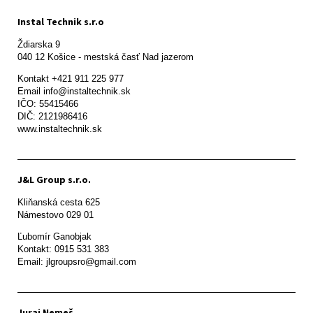
Instal Technik s.r.o
Ždiarska 9

Kontakt +421 911 225 977

Email info@instaltechnik.sk

IČO: 55415466

DIČ: 2121986416

www.instaltechnik.sk
J&L Group s.r.o.
Kliňanská cesta 625

Námestovo 029 01 
Ľubomír Ganobjak

Kontakt: 0915 531 383

Email: jlgroupsro@gmail.com
Juraj Nemeš