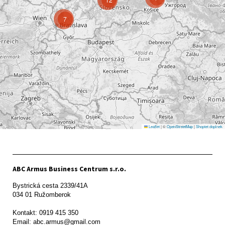
7
Leaflet
|
©
OpenStreetMap
|
Shoptet doplnek
ABC Armus Business Centrum s.r.o.
Bystrická cesta 2339/41A   

034 01 Ružomberok

Kontakt: 0919 415 350
