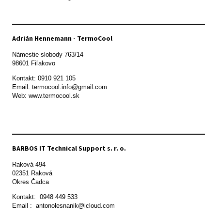
Adrián Hennemann - TermoCool
Námestie slobody 763/14

98601 Fiľakovo
Kontakt: 0910 921 105

Email: termocool.info@gmail.com

Web: www.termocool.sk

BARBOS IT Technical Support s. r. o.
Raková 494

02351 Raková 

Okres Čadca
Kontakt:  0948 449 533

Email :  antonolesnanik@icloud.com