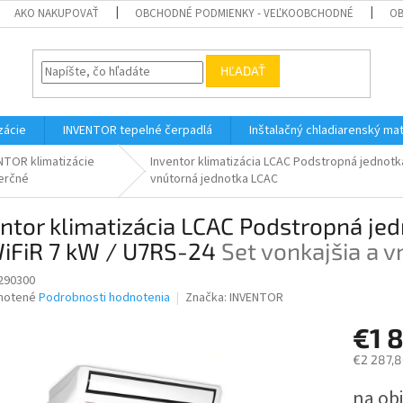
AKO NAKUPOVAŤ
OBCHODNÉ PODMIENKY - VEĽKOOBCHODNÉ
OB
HĽADAŤ
zácie
INVENTOR tepelné čerpadlá
Inštalačný chladiarenský mat
NTOR klimatizácie
Inventor klimatizácia LCAC Podstropná jednotk
erčné
vnútorná jednotka LCAC
ntor klimatizácia LCAC Podstropná jed
iFiR 7 kW / U7RS-24
Set vonkajšia a 
290300
né
notené
Podrobnosti hodnotenia
Značka:
INVENTOR
nie
€1 
u
€2 287,8
Jednotk
na ob
cena: