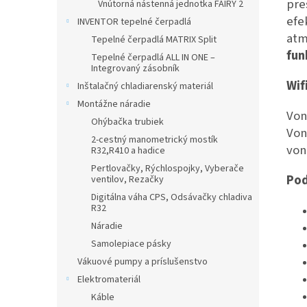
pre
Vnútorná nástenná jednotka FAIRY 2
efe
INVENTOR tepelné čerpadlá
atm
Tepelné čerpadlá MATRIX Split
fun
Tepelné čerpadlá ALL IN ONE –
Integrovaný zásobník
Wif
Inštalačný chladiarenský materiál
Montážne náradie
Von
Ohýbačka trubiek
Von
2-cestný manometrický mostík
von
R32,R410 a hadice
Pertlovačky, Rýchlospojky, Vyberače
Pod
ventilov, Rezačky
Digitálna váha CPS, Odsávačky chladiva
R32
Náradie
Samolepiace pásky
Vákuové pumpy a príslušenstvo
Elektromateriál
Káble