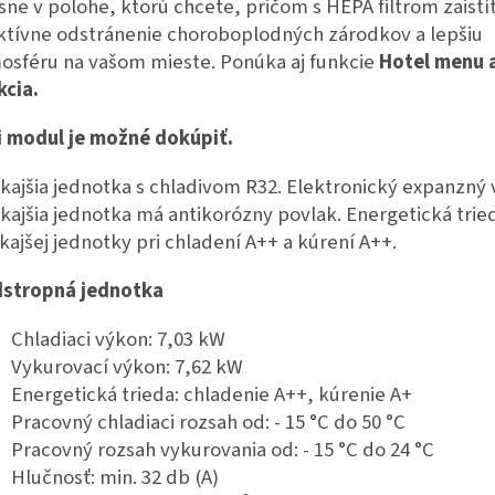
sne v polohe, ktorú chcete, pričom s HEPA filtrom zaistí
ktívne odstránenie choroboplodných zárodkov a lepšiu
osféru na vašom mieste. Ponúka aj funkcie
Hotel menu 
kcia.
i modul je možné dokúpiť.
kajšia jednotka s chladivom R32. Elektronický expanzný v
kajšia jednotka má antikorózny povlak. Energetická trie
kajšej jednotky pri chladení A++ a kúrení A++.
stropná jednotka
Chladiaci výkon: 7,03 kW
Vykurovací výkon: 7,62 kW
Energetická trieda: chladenie A++, kúrenie A+
Pracovný chladiaci rozsah od: - 15 °C do 50 °C
Pracovný rozsah vykurovania od: - 15 °C do 24 °C
Hlučnosť: min. 32 db (A)