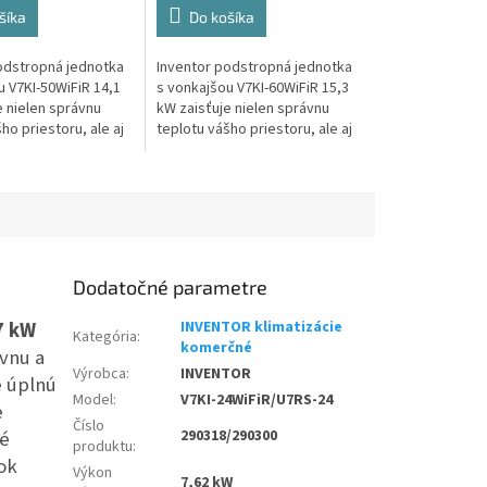
šíka
Do košíka
odstropná jednotka
Inventor podstropná jednotka
u V7KI-50WiFiR 14,1
s vonkajšou V7KI-60WiFiR 15,3
e nielen správnu
kW zaisťuje nielen správnu
ho priestoru, ale aj
teplotu vášho priestoru, ale aj
a okamžitú správu
efektívnu a okamžitú správu
zariadenia.
Dodatočné parametre
7 kW
INVENTOR klimatizácie
Kategória
:
komerčné
ívnu a
Výrobca
:
INVENTOR
 úplnú
Model
:
V7KI-24WiFiR/U7RS-24
e
Číslo
né
290318/290300
produktu
:
ok
Výkon
7,62 kW