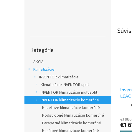
Súvis
Preskočiť
Kategórie
kategórie
AKCIA
Klimatizácie
INVENTOR klimatizácie
Klimatizácie INVENTOR split
Inven
INVENTOR klimatizácie multisplit
LCAC
INVENTOR klimatizácie komerčné
jedno
Kazetové klimatizácie komerčné
V7KI-
Podstropné klimatizácie komerčné
U7RS
€1 986
vnúto
Parapetné klimatizácie komerčné
€1 6
Kanálové klimatizácie komerčné