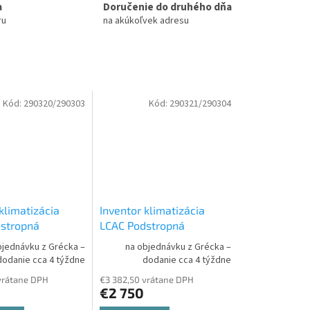
a
Doručenie do druhého dňa
ru
na akúkoľvek adresu
Kód:
290320/290303
Kód:
290321/290304
klimatizácia
Inventor klimatizácia
stropná
LCAC Podstropná
 s vonkajšou
jednotka s vonkajšou
bjednávku z Grécka –
na objednávku z Grécka –
iFiR 14,1 kW /
V7KI-60WiFiR 15,3 kW /
dodanie cca 4 týždne
dodanie cca 4 týždne
0
Set vonkajšia a
U7RS-60
Set vonkajšia a
vrátane DPH
€3 382,50 vrátane DPH
 jednotka LCAC
vnútorná jednotka LCAC
€2 750