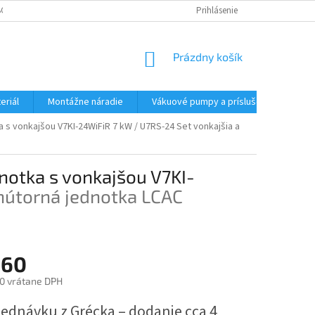
CHODNÉ PODMIENKY - MALOOBCHODNÉ
PODMIENKY OCHRANY OSOBNÝC
Prihlásenie
NÁKUPNÝ
Prázdny košík
KOŠÍK
eriál
Montážne náradie
Vákuové pumpy a príslušenstvo
a s vonkajšou V7KI-24WiFiR 7 kW / U7RS-24
Set vonkajšia a
notka s vonkajšou V7KI-
vnútorná jednotka LCAC
860
0 vrátane DPH
ová
jednávku z Grécka – dodanie cca 4