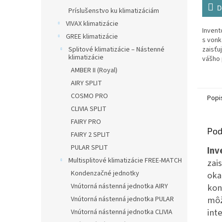
D
Príslušenstvo ku klimatizáciám
VIVAX klimatizácie
Invent
GREE klimatizácie
s vonk
Splitové klimatizácie – Nástenné
zaisťu
klimatizácie
vášho 
efektí
AMBER II (Royal)
zariad
AIRY SPLIT
COSMO PRO
Popi
CLIVIA SPLIT
FAIRY PRO
Pod
FAIRY 2 SPLIT
PULAR SPLIT
Inv
Multisplitové klimatizácie FREE-MATCH
zai
Kondenzačné jednotky
oka
Vnútorná nástenná jednotka AIRY
kon
môž
Vnútorná nástenná jednotka PULAR
int
Vnútorná nástenná jednotka CLIVIA