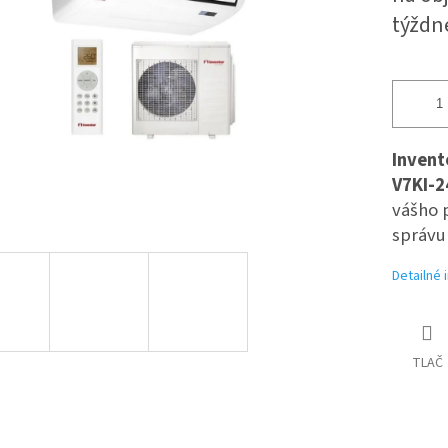
iek.
týždn
Invent
V7KI-2
vášho p
správu 
Detailné 
TLAČ