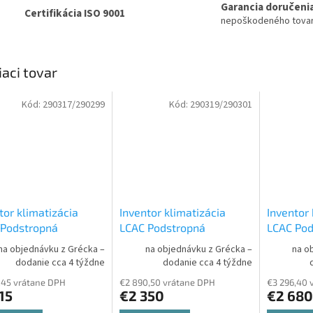
Garancia doručeni
Certifikácia ISO 9001
nepoškodeného tova
iaci tovar
Kód:
290317/290299
Kód:
290319/290301
tor klimatizácia
Inventor klimatizácia
Inventor 
 Podstropná
LCAC Podstropná
LCAC Pod
tka s vonkajšou
jednotka s vonkajšou
jednotka
na objednávku z Grécka –
na objednávku z Grécka –
na o
18WiFiR 5,3 kW /
V7KI-36WiFiR 10,5 kW /
V7KI-50W
dodanie cca 4 týždne
dodanie cca 4 týždne
-18
Set vonkajšia a
U7RS-36
Set vonkajšia a
U7RS-5
,45 vrátane DPH
€2 890,50 vrátane DPH
€3 296,40 
rná jednotka LCAC
vnútorná jednotka LCAC
vnútorná
15
€2 350
€2 680