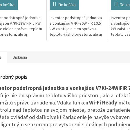
o košíka
Do košíka
Do ko
or podstropná jednotka
Inventor podstropná jednotka
Inventor p
ajšou V7KI-18WiFiR 5 kW
s vonkajšou V7KI-36WiFiR 10,5
s vonkajšo
je nielen správnu teplotu
kW zaisťuje nielen správnu
kW zaisťuj
priestoru, ale aj
teplotu vášho priestoru, ale aj
teplotu váš
vnu a okamžitú správu
efektívnu a okamžitú správu
efektívnu 
enia.
zariadenia.
zariadenia.
s
Diskusia
robný popis
entor p
odstropná jednotka s vonkajšou V7KI-24WiFiR 
sťuje nielen správnu teplotu vášho priestoru, ale aj efekt
mžitú správu zariadenia. Vďaka funkcii
Wi-Fi Ready
máte
trolu nad teplotou na svojom mieste, pretože zariadeni
ete ovládať odkiaľkoľvek! Zariadenie je navyše vybave
eligentným senzorom pre vytvorenie ideálnych podmien