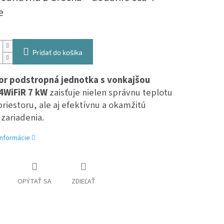
e
Pridať do košíka
or p
odstropná jednotka s vonkajšou
4WiFiR 7 kW
zaisťuje nielen správnu teplotu
riestoru, ale aj efektívnu a okamžitú
zariadenia.
informácie
OPÝTAŤ SA
ZDIEĽAŤ