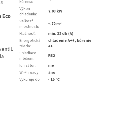
te
kúrenia
:
Výkon
7,03 kW
chladenia
:
a Eco
Veľkosť
< 70 m²
miestnosti
:
Hlučnosť
:
min. 32 db (A)
Energetická
chladenie A++, kúrenie
trieda
:
A+
entil.
Chladiace
da
R32
médium
:
Ionizátor
:
nie
Wi-Fi ready
:
áno
Vykuruje do
:
- 15 °C