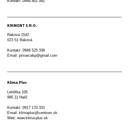
Kontakt: 0948 801 082
KIKMONT S.R.O.
Raková 1542

023 51 Raková 

Kontakt: 0948 525 336

Email: privarcakp@gmail.com
Klima Plus
Lehôtka 105

985 11 Halič

Kontakt: 0917 170 331

Email: klimaplus@centrum.sk
