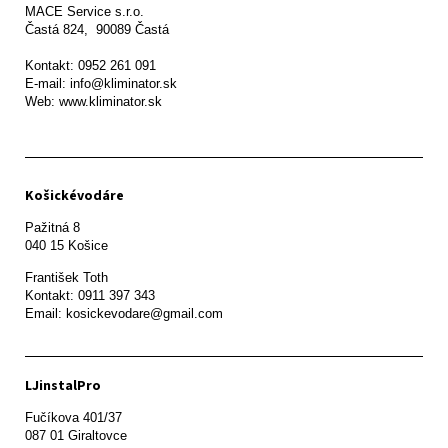
MACE Service s.r.o.

Častá 824,  90089 Častá

Kontakt: 0952 261 091

E-mail: info@kliminator.sk

Web: www.kliminator.sk
Košickévodáre
Pažitná 8

František Toth 

Kontakt: 0911 397 343

Email: kosickevodare@gmail.com
LJinstalPro
Fučíkova 401/37

087 01 Giraltovce