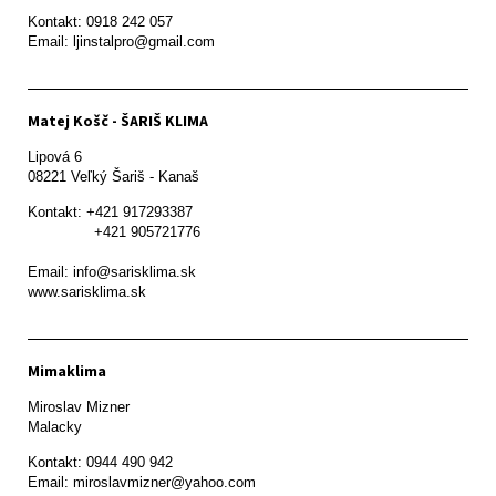
Kontakt: 0918 242 057

Email: ljinstalpro@gmail.com
Matej Košč - ŠARIŠ KLIMA
Lipová 6

08221 Veľký Šariš - Kanaš 
Kontakt: +421 917293387

               +421 905721776

Email: info@sarisklima.sk

www.sarisklima.sk
Mimaklima
Miroslav Mizner

Malacky
Kontakt: 0944 490 942
