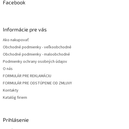
ä
Facebook
t
i
e
Informácie pre vás
Ako nakupovať
Obchodné podmienky - veľkoobchodné
Obchodné podmienky - maloobchodné
Podmienky ochrany osobných údajov
O nás
FORMULÁR PRE REKLAMÁCIU
FORMULÁR PRE ODSTÚPENIE OD ZMLUVY
Kontakty
Katalóg firiem
Prihlásenie