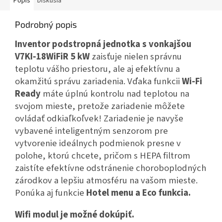
Popis
Diskusia
Podrobný popis
Inventor p
odstropná jednotka s vonkajšou
V7KI-18WiFiR 5 kW
zaisťuje nielen správnu
teplotu vášho priestoru, ale aj efektívnu a
okamžitú správu zariadenia. Vďaka funkcii
Wi-Fi
Ready
máte úplnú kontrolu nad teplotou na
svojom mieste, pretože zariadenie môžete
ovládať odkiaľkoľvek! Zariadenie je navyše
vybavené inteligentným senzorom pre
vytvorenie ideálnych podmienok presne v
polohe, ktorú chcete, pričom s HEPA filtrom
zaistíte efektívne odstránenie choroboplodných
zárodkov a lepšiu atmosféru na vašom mieste.
Ponúka aj funkcie
Hotel menu a Eco funkcia.
Wifi modul je možné dokúpiť.