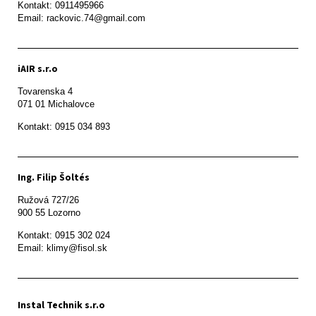
Kontakt: 0911495966

Email: rackovic.74@gmail.com
iAIR s.r.o
Tovarenska 4

071 01 Michalovce 
Ing. Filip Šoltés
Ružová 727/26

900 55 Lozorno
Kontakt: 0915 302 024

Email: klimy@fisol.sk
Instal Technik s.r.o