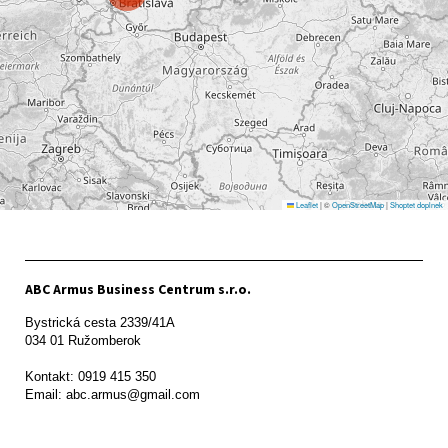
Leaflet
|
©
OpenStreetMap
|
Shoptet doplnek
ABC Armus Business Centrum s.r.o.
Bystrická cesta 2339/41A   

034 01 Ružomberok

Kontakt: 0919 415 350
