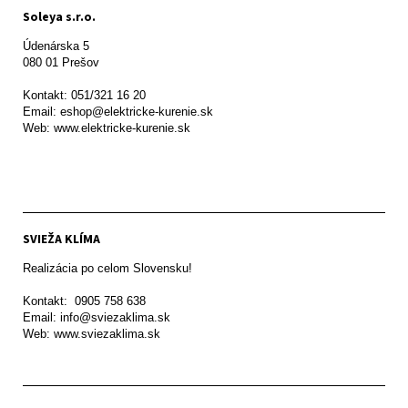
Soleya s.r.o.
Údenárska 5

080 01 Prešov  

Kontakt: 051/321 16 20

Email: eshop@elektricke-kurenie.sk

Web: www.elektricke-kurenie.sk

SVIEŽA KLÍMA
Realizácia po celom Slovensku!

Kontakt:  0905 758 638

Email: info@sviezaklima.sk

Web: www.sviezaklima.sk