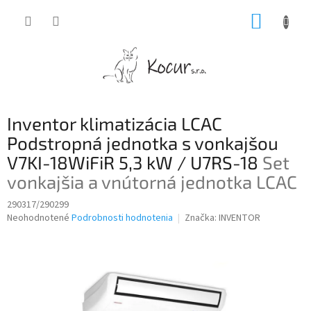
Prejsť
NÁKUP
na
obsah
KOŠÍK
Inventor klimatizácia LCAC
Podstropná jednotka s vonkajšou
V7KI-18WiFiR 5,3 kW / U7RS-18
Set
vonkajšia a vnútorná jednotka LCAC
290317/290299
Priemerné
Neohodnotené
Podrobnosti hodnotenia
Značka:
INVENTOR
hodnotenie
produktu
je
0,0
z
5
hviezdičiek.