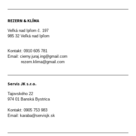
REZERN & KLÍMA
Veľká nad Ipľom č. 197

985 32 Veľká nad Ipľom

Kontakt: 0910 605 781

Email: cierny.juraj.ing@gmail.com

           rezern.klima@gmail.com
Servis JK s.r.o.
Tajovského 22

974 01 Banská Bystrica

Kontakt: 0905 753 983

Email: karaba@servisjk.sk 