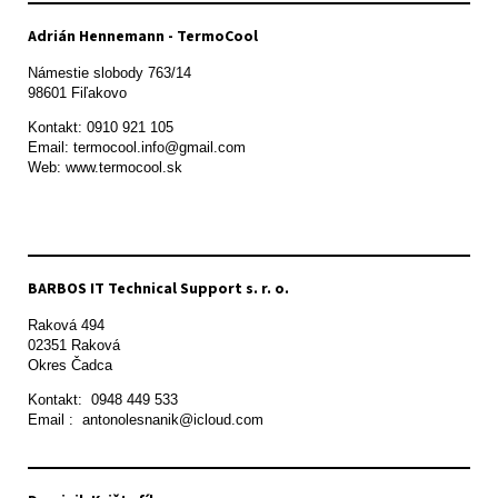
Adrián Hennemann - TermoCool
Námestie slobody 763/14

98601 Fiľakovo
Kontakt: 0910 921 105

Email: termocool.info@gmail.com

Web: www.termocool.sk

BARBOS IT Technical Support s. r. o.
Raková 494

02351 Raková 

Okres Čadca
Kontakt:  0948 449 533

Email :  antonolesnanik@icloud.com