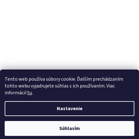
Tento web používa súbory cookie. Ďalším prechádzaním
tohto webu vyjadrujete súhlas s ich používaním. Viac
informácií
tu
.
Vytvoril Shoptet
Nastavenie
Copyright 2026
Veľkoobchod pre chladiarov
. Všetky práva
Súhlasím
vyhradené.