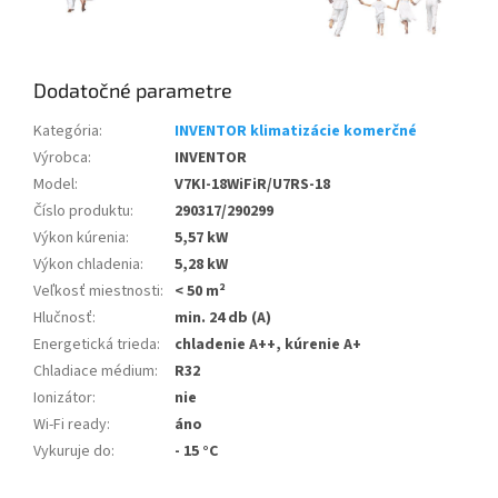
Dodatočné parametre
Kategória
:
INVENTOR klimatizácie komerčné
Výrobca
:
INVENTOR
Model
:
V7KI-18WiFiR/U7RS-18
Číslo produktu
:
290317/290299
Výkon kúrenia
:
5,57 kW
Výkon chladenia
:
5,28 kW
Veľkosť miestnosti
:
< 50 m²
Hlučnosť
:
min. 24 db (A)
Energetická trieda
:
chladenie A++, kúrenie A+
Chladiace médium
:
R32
Ionizátor
:
nie
Wi-Fi ready
:
áno
Vykuruje do
:
- 15 °C