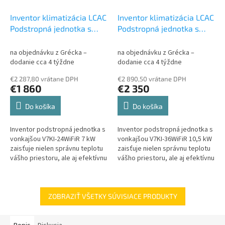
Inventor klimatizácia LCAC
Inventor klimatizácia LCAC
Podstropná jednotka s
Podstropná jednotka s
vonkajšou V7KI-24WiFiR 7
vonkajšou V7KI-36WiFiR
kW / U7RS-24
Set
10,5 kW / U7RS-36
Set
na objednávku z Grécka –
na objednávku z Grécka –
vonkajšia a vnútorná
vonkajšia a vnútorná
dodanie cca 4 týždne
dodanie cca 4 týždne
jednotka LCAC
jednotka LCAC
€2 287,80 vrátane DPH
€2 890,50 vrátane DPH
€1 860
€2 350
Do košíka
Do košíka
Inventor podstropná jednotka s
Inventor podstropná jednotka s
vonkajšou V7KI-24WiFiR 7 kW
vonkajšou V7KI-36WiFiR 10,5 kW
zaisťuje nielen správnu teplotu
zaisťuje nielen správnu teplotu
vášho priestoru, ale aj efektívnu
vášho priestoru, ale aj efektívnu
a okamžitú správu zariadenia.
a okamžitú správu zariadenia.
ZOBRAZIŤ VŠETKY SÚVISIACE PRODUKTY