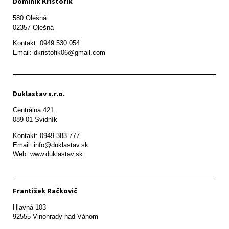
Dominik Krištofík
580 Olešná

Kontakt: 0949 530 054

Email: dkristofik06@gmail.com
Duklastav s.r.o.
Centrálna 421

089 01 Svidník
Kontakt: 0949 383 777

Email: info@duklastav.sk

Web: www.duklastav.sk
František Račkovič
Hlavná 103

92555 Vinohrady nad Váhom