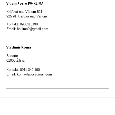
Viliam Forro FV-KLIMA
Kráľová nad Váhom 521

Kontakt: 0908115198

Email: fvklima9@gmail.com
Vladimír Koma
Budatín 

01003 Žilina

Kontakt: 0911 349 190

Z
á
p