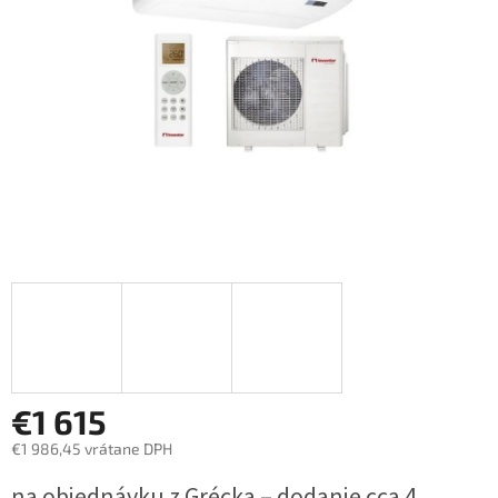
€1 615
€1 986,45 vrátane DPH
Jednotková
na objednávku z Grécka – dodanie cca 4