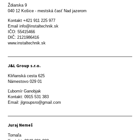
Ždiarska 9

Kontakt +421 911 225 977

Email info@instaltechnik.sk

IČO: 55415466

DIČ: 2121986416

www.instaltechnik.sk
J&L Group s.r.o.
Kliňanská cesta 625

Námestovo 029 01 
Ľubomír Ganobjak

Kontakt: 0915 531 383

Email: jlgroupsro@gmail.com
Juraj Nemeš
Tornaľa
