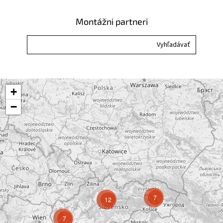
Montážni partneri
+
−
7
12
7