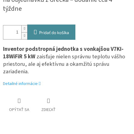
cena:
týždne
Pridať do košíka
Inventor p
odstropná jednotka s vonkajšou V7KI-
18WiFiR 5 kW
zaisťuje nielen správnu teplotu vášho
priestoru, ale aj efektívnu a okamžitú správu
zariadenia.
Detailné informácie
OPÝTAŤ SA
ZDIEĽAŤ