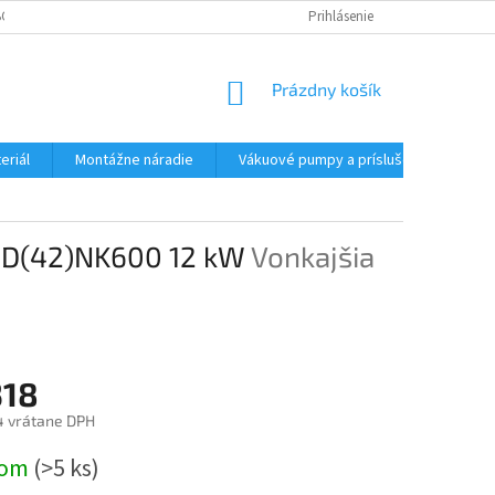
CHODNÉ PODMIENKY - MALOOBCHODNÉ
PODMIENKY OCHRANY OSOBNÝC
Prihlásenie
NÁKUPNÝ
Prázdny košík
KOŠÍK
eriál
Montážne náradie
Vákuové pumpy a príslušenstvo
WHD(42)NK600 12 kW
Vonkajšia
318
4 vrátane DPH
ová
dom
(>5 ks)