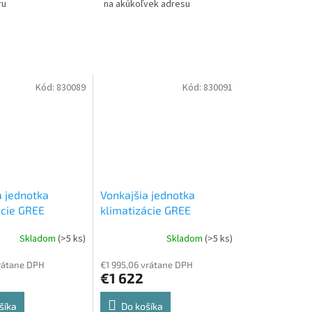
ru
na akúkoľvek adresu
Kód:
830089
Kód:
830091
a jednotka
Vonkajšia jednotka
ácie GREE
klimatizácie GREE
)NK600 6 kW
GWHD(28)NK600 8 kW
Skladom
(>5 ks)
Skladom
(>5 ks)
a jednotka
Vonkajšia jednotka
vrátane DPH
€1 995,06 vrátane DPH
€1 622
šíka
Do košíka