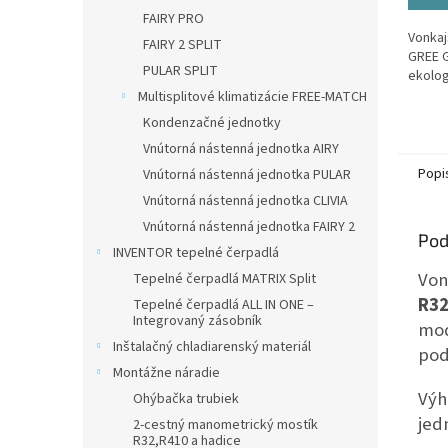
FAIRY PRO
Vonkaj
FAIRY 2 SPLIT
GREE 
PULAR SPLIT
ekolog
Multisplitové klimatizácie FREE-MATCH
Kondenzačné jednotky
Vnútorná nástenná jednotka AIRY
Popi
Vnútorná nástenná jednotka PULAR
Vnútorná nástenná jednotka CLIVIA
Vnútorná nástenná jednotka FAIRY 2
Pod
INVENTOR tepelné čerpadlá
Von
Tepelné čerpadlá MATRIX Split
R32
Tepelné čerpadlá ALL IN ONE –
Integrovaný zásobník
mod
Inštalačný chladiarenský materiál
pod
Montážne náradie
Výh
Ohýbačka trubiek
jed
2-cestný manometrický mostík
R32,R410 a hadice