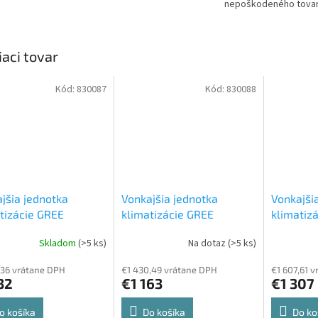
nepoškodeného tova
iaci tovar
Kód:
830087
Kód:
830088
jšia jednotka
Vonkajšia jednotka
Vonkajši
tizácie GREE
klimatizácie GREE
klimatiz
(14)NK600 4 kW
GWHD(18)NK600 5 kW
GWHD(21
Skladom
(>5 ks)
Na dotaz
(>5 ks)
jšia jednotka
Vonkajšia jednotka
Vonkajši
,36 vrátane DPH
€1 430,49 vrátane DPH
€1 607,61 
32
€1 163
€1 307
o košíka
Do košíka
Do ko