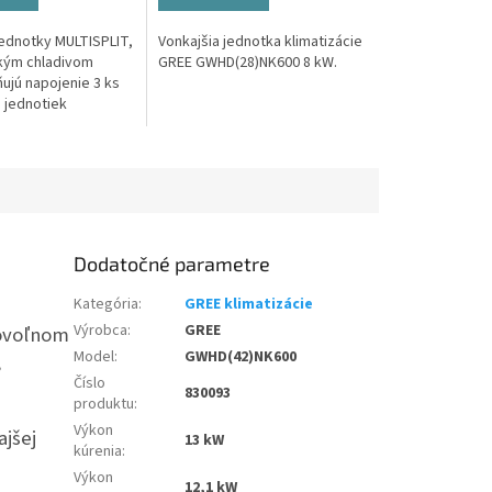
jednotky MULTISPLIT,
Vonkajšia jednotka klimatizácie
kým chladivom
GREE GWHD(28)NK600 8 kW.
ujú napojenie 3 ks
 jednotiek
nom modelovom
 či už nástenné,
.
Dodatočné parametre
Kategória
:
GREE klimatizácie
Výrobca
:
GREE
ovoľnom
Model
:
GWHD(42)NK600
,
Číslo
830093
produktu
:
Výkon
ajšej
13 kW
kúrenia
:
Výkon
12,1 kW