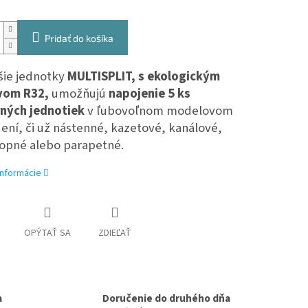
Pridať do košíka
šie jednotky
MULTISPLIT, s ekologickým
vom R32,
umožňujú
napojenie 5 ks
ných jednotiek
v ľubovoľnom modelovom
ení, či už nástenné, kazetové, kanálové,
opné alebo parapetné.
informácie
OPÝTAŤ SA
ZDIEĽAŤ
a
Doručenie do druhého dňa