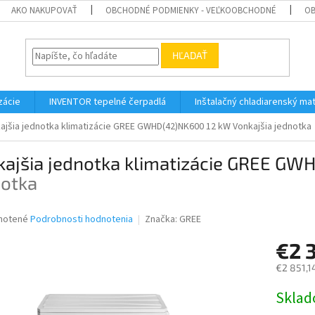
AKO NAKUPOVAŤ
OBCHODNÉ PODMIENKY - VEĽKOOBCHODNÉ
OB
HĽADAŤ
zácie
INVENTOR tepelné čerpadlá
Inštalačný chladiarenský mat
ajšia jednotka klimatizácie GREE GWHD(42)NK600 12 kW
Vonkajšia jednotka
kajšia jednotka klimatizácie GREE G
notka
né
notené
Podrobnosti hodnotenia
Značka:
GREE
nie
€2 
u
€2 851,1
Jednotk
Skla
cena:
iek.