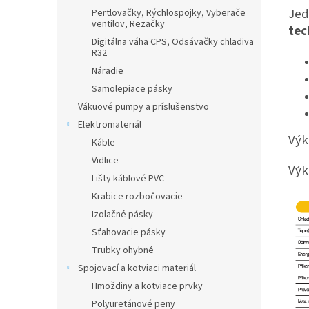
Jed
Pertlovačky, Rýchlospojky, Vyberače
ventilov, Rezačky
tec
Digitálna váha CPS, Odsávačky chladiva
R32
Náradie
Samolepiace pásky
Vákuové pumpy a príslušenstvo
Elektromateriál
Výk
Káble
Vidlice
Výk
Lišty káblové PVC
Krabice rozbočovacie
Izolačné pásky
Sťahovacie pásky
Trubky ohybné
Spojovací a kotviaci materiál
Hmoždiny a kotviace prvky
Polyuretánové peny