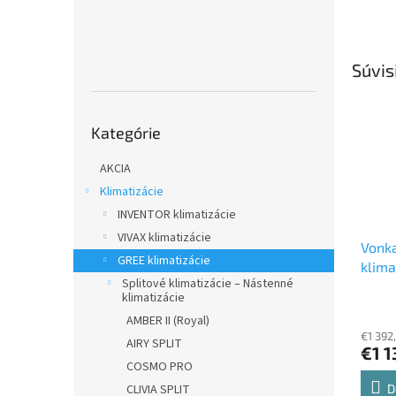
Súvis
Preskočiť
Kategórie
kategórie
AKCIA
Klimatizácie
INVENTOR klimatizácie
VIVAX klimatizácie
Vonka
GREE klimatizácie
klima
Splitové klimatizácie – Nástenné
GWHD
klimatizácie
Vonka
AMBER II (Royal)
€1 392
AIRY SPLIT
€1 1
COSMO PRO
CLIVIA SPLIT
D