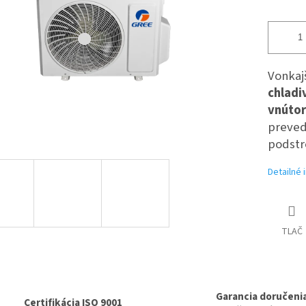
Vonkaj
chladi
vnútor
preved
podstr
Detailné 
TLAČ
Garancia doručeni
Certifikácia ISO 9001