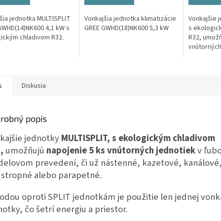
šia jednotka MULTISPLIT
Vonkajšia jednotka klimatizácie
Vonkajšie 
GWHD(14)NK600 4,1 kW s
GREE GWHD(18)NK600 5,3 kW
s ekologic
ickým chladivom R32.
R32, umožň
vnútorných
v ľubovoľ
prevedení,
kazetové,..
s
Diskusia
robný popis
kajšie jednotky
MULTISPLIT, s ekologickým chladivom
,
umožňujú
napojenie 5 ks vnútorných jednotiek
v ľub
elovom prevedení, či už nástenné, kazetové, kanálové
stropné alebo parapetné.
odou oproti SPLIT jednotkám je použitie len jednej vonk
notky, čo šetrí energiu a priestor.