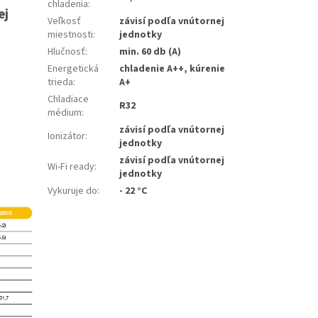
chladenia
:
ej
Veľkosť
závisí podľa vnútornej
miestnosti
:
jednotky
Hlučnosť
:
min. 60 db (A)
Energetická
chladenie A++, kúrenie
trieda
:
A+
Chladiace
R32
médium
:
závisí podľa vnútornej
Ionizátor
:
jednotky
závisí podľa vnútornej
Wi-Fi ready
:
jednotky
Vykuruje do
:
- 22 °C