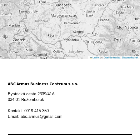
Leaflet
|
©
OpenStreetMap
|
Shoptet doplnek
ABC Armus Business Centrum s.r.o.
Bystrická cesta 2339/41A   

034 01 Ružomberok

Kontakt: 0919 415 350
