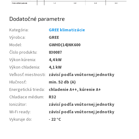
Dodatočné parametre
Kategória
:
GREE klimatizácie
Výrobca
:
GREE
Model
:
GWHD(14)NK600
Číslo produktu
:
830087
Výkon kúrenia
:
4,4 kW
Výkon chladenia
:
4,1 kW
Veľkosť miestnosti
:
závisí podľa vnútornej jednotky
Hlučnosť
:
min. 52 db (A)
Energetická trieda
:
chladenie A++, kúrenie A+
Chladiace médium
:
R32
Ionizátor
:
závisí podľa vnútornej jednotky
Wi-Fi ready
:
závisí podľa vnútornej jednotky
Vykuruje do
:
- 22 °C