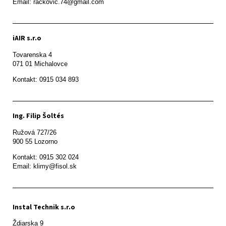
Email: rackovic.74@gmail.com
iAIR s.r.o
Tovarenska 4

071 01 Michalovce 
Ing. Filip Šoltés
Ružová 727/26

900 55 Lozorno
Kontakt: 0915 302 024

Email: klimy@fisol.sk
Instal Technik s.r.o
Ždiarska 9
