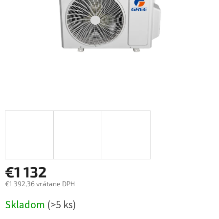
€1 132
€1 392,36 vrátane DPH
Jednotková
Skladom
(>5 ks)
cena: