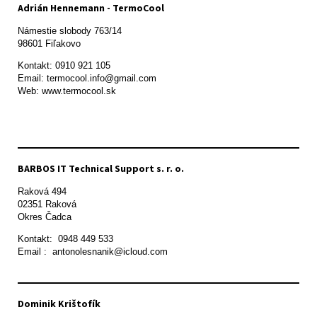
Adrián Hennemann - TermoCool
Námestie slobody 763/14

98601 Fiľakovo
Kontakt: 0910 921 105

Email: termocool.info@gmail.com

Web: www.termocool.sk

BARBOS IT Technical Support s. r. o.
Raková 494

02351 Raková 

Okres Čadca
Kontakt:  0948 449 533

Email :  antonolesnanik@icloud.com
Dominik Krištofík