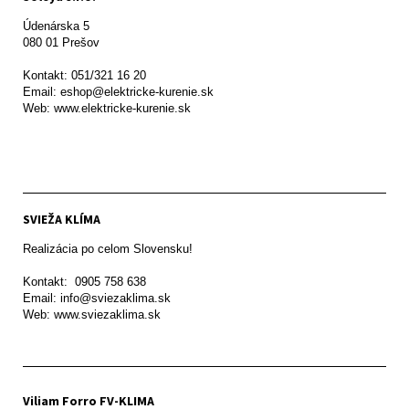
Údenárska 5

080 01 Prešov  

Kontakt: 051/321 16 20

Email: eshop@elektricke-kurenie.sk

Web: www.elektricke-kurenie.sk

SVIEŽA KLÍMA
Realizácia po celom Slovensku!

Kontakt:  0905 758 638

Email: info@sviezaklima.sk

Web: www.sviezaklima.sk
Viliam Forro FV-KLIMA