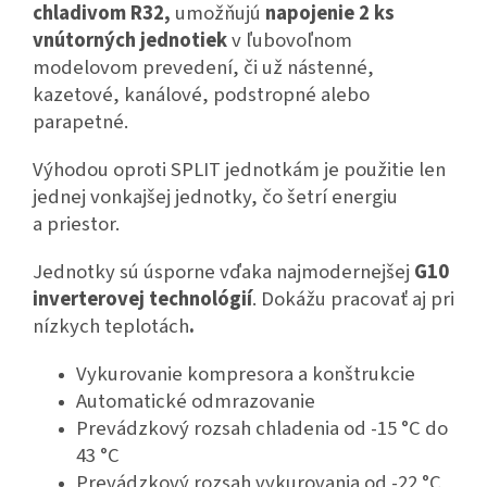
chladivom R32,
umožňujú
napojenie 2 ks
vnútorných jednotiek
v ľubovoľnom
modelovom prevedení, či už nástenné,
kazetové, kanálové, podstropné alebo
parapetné.
Výhodou oproti SPLIT jednotkám je použitie len
jednej vonkajšej jednotky, čo šetrí energiu
a priestor.
Jednotky sú úsporne vďaka najmodernejšej
G10
inverterovej technológií
. Dokážu pracovať aj pri
nízkych teplotách
.
Vykurovanie kompresora a konštrukcie
Automatické odmrazovanie
Prevádzkový rozsah chladenia od -15 °C do
43 °C
Prevádzkový rozsah vykurovania od -22 °C