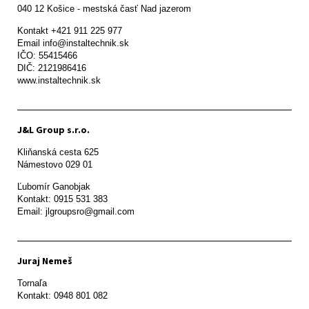
Kontakt +421 911 225 977

Email info@instaltechnik.sk

IČO: 55415466

DIČ: 2121986416

www.instaltechnik.sk
J&L Group s.r.o.
Kliňanská cesta 625

Námestovo 029 01 
Ľubomír Ganobjak

Kontakt: 0915 531 383

Email: jlgroupsro@gmail.com
Juraj Nemeš
Tornaľa

Kontakt: 0948 801 082