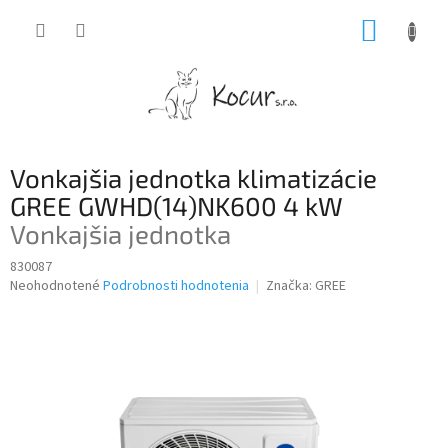
Prejsť
NÁKUP
na
obsah
KOŠÍK
Vonkajšia jednotka klimatizácie
GREE GWHD(14)NK600 4 kW
Vonkajšia jednotka
830087
Priemerné
Neohodnotené
Podrobnosti hodnotenia
Značka:
GREE
hodnotenie
produktu
je
0,0
z
5
hviezdičiek.