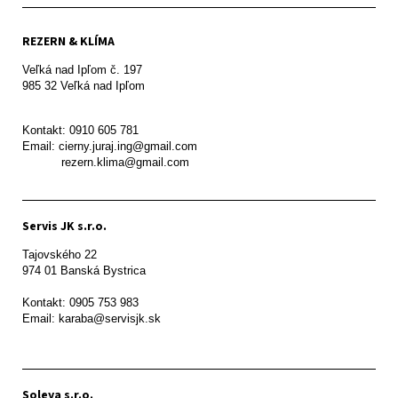
REZERN & KLÍMA
Veľká nad Ipľom č. 197

985 32 Veľká nad Ipľom

Kontakt: 0910 605 781

Email: cierny.juraj.ing@gmail.com

           rezern.klima@gmail.com
Servis JK s.r.o.
Tajovského 22

974 01 Banská Bystrica

Kontakt: 0905 753 983

Email: karaba@servisjk.sk 
Soleya s.r.o.