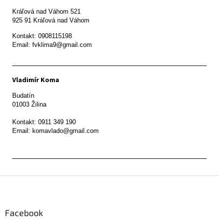
Kráľová nad Váhom 521

Kontakt: 0908115198

Email: fvklima9@gmail.com
Vladimír Koma
Budatín 

01003 Žilina

Kontakt: 0911 349 190

Z
á
p
ä
Facebook