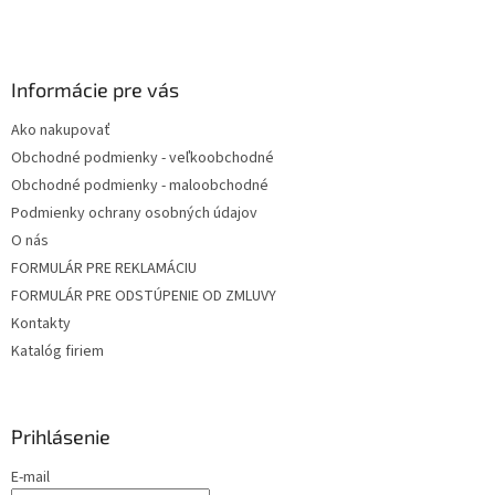
t
i
e
Informácie pre vás
Ako nakupovať
Obchodné podmienky - veľkoobchodné
Obchodné podmienky - maloobchodné
Podmienky ochrany osobných údajov
O nás
FORMULÁR PRE REKLAMÁCIU
FORMULÁR PRE ODSTÚPENIE OD ZMLUVY
Kontakty
Katalóg firiem
Prihlásenie
E-mail