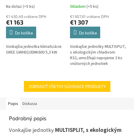
Vonkajšia jednotka
Vonkajšia jednotka
Na dotaz
(>5 ks)
Skladom
(>5 ks)
€1 430,49 vrátane DPH
€1 607,61 vrátane DPH
€1 163
€1 307
Do košíka
Do košíka
Vonkajšia jednotka klimatizácie
Vonkajšie jednotky MULTISPLIT,
GREE GWHD(18)NK600 5,3 kW
s ekologickým chladivom
R32, umožňujú napojenie 3 ks
vnútorných jednotiek
v ľubovoľnom modelovom
prevedení, či už nástenné,
kazetové,...
ZOBRAZIŤ VŠETKY SÚVISIACE PRODUKTY
Popis
Diskusia
Podrobný popis
Vonkajšie jednotky
MULTISPLIT, s ekologickým