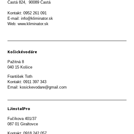
Častá 824,  90089 Častá

Kontakt: 0952 261 091

E-mail: info@kliminator.sk

Web: www.kliminator.sk
Košickévodáre
Pažitná 8

František Toth 

Kontakt: 0911 397 343

Email: kosickevodare@gmail.com
LJinstalPro
Fučíkova 401/37

087 01 Giraltovce
Kontakt: 0918 242 057
