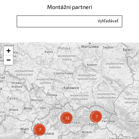
Montážni partneri
+
−
7
12
7