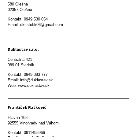
580 Olešná

Kontakt: 0949 530 054

Email: dkristofik06@gmail.com
Duklastav s.r.o.
Centrálna 421

089 01 Svidník
Kontakt: 0949 383 777

Email: info@duklastav.sk

Web: www.duklastav.sk
František Račkovič
Hlavná 103

92555 Vinohrady nad Váhom
Kontakt: 0911495966
