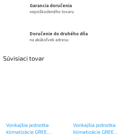
Garancia doručenia
nepoškodeného tovaru
Doručenie do druhého dňa
na akúkoľvek adresu
Súvisiaci tovar
Vonkajšia jednotka
Vonkajšia jednotka
klimatizácie GREE
klimatizácie GREE
GWHD(18)NK600 5 kW
GWHD(21)NK600 6 kW