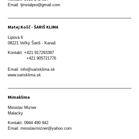
Email: ljinstalpro@gmail.com
Matej Košč - ŠARIŠ KLIMA
Lipová 6

08221 Veľký Šariš - Kanaš 
Kontakt: +421 917293387

               +421 905721776

Email: info@sarisklima.sk

www.sarisklima.sk
Mimaklima
Miroslav Mizner

Malacky
Kontakt: 0944 490 942
