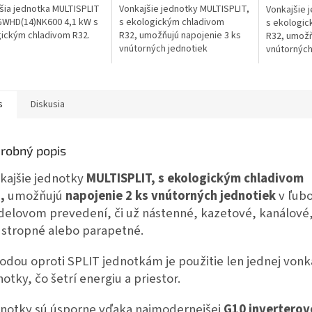
šia jednotka MULTISPLIT
Vonkajšie jednotky MULTISPLIT,
Vonkajšie 
GWHD(14)NK600 4,1 kW s
s ekologickým chladivom
s ekologic
ickým chladivom R32.
R32, umožňujú napojenie 3 ks
R32, umožň
vnútorných jednotiek
vnútorných
v ľubovoľnom modelovom
v ľubovoľ
prevedení, či už nástenné,
prevedení,
kazetové,...
kazetové,..
s
Diskusia
robný popis
kajšie jednotky
MULTISPLIT, s ekologickým chladivom
,
umožňujú
napojenie 2 ks vnútorných jednotiek
v ľub
elovom prevedení, či už nástenné, kazetové, kanálové
stropné alebo parapetné.
odou oproti SPLIT jednotkám je použitie len jednej vonk
notky, čo šetrí energiu a priestor.
notky sú úsporne vďaka najmodernejšej
G10 inverterov