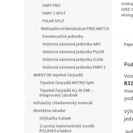
Vonkaj
FAIRY PRO
GREE 
FAIRY 2 SPLIT
ekolog
PULAR SPLIT
Multisplitové klimatizácie FREE-MATCH
Kondenzačné jednotky
Vnútorná nástenná jednotka AIRY
Popi
Vnútorná nástenná jednotka PULAR
Vnútorná nástenná jednotka CLIVIA
Pod
Vnútorná nástenná jednotka FAIRY 2
Von
INVENTOR tepelné čerpadlá
R32
Tepelné čerpadlá MATRIX Split
mod
Tepelné čerpadlá ALL IN ONE –
Integrovaný zásobník
pod
Inštalačný chladiarenský materiál
Výh
Montážne náradie
jed
Ohýbačka trubiek
2-cestný manometrický mostík
Jed
R32,R410 a hadice