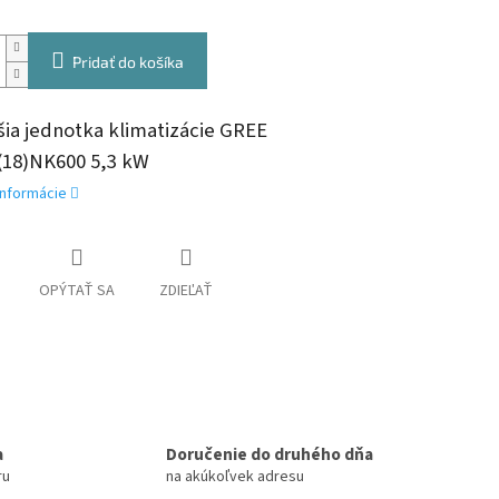
Pridať do košíka
šia jednotka klimatizácie GREE
18)NK600 5,3 kW
informácie
OPÝTAŤ SA
ZDIEĽAŤ
a
Doručenie do druhého dňa
ru
na akúkoľvek adresu