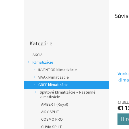
Súvis
Preskočiť
Kategórie
kategórie
AKCIA
Klimatizácie
INVENTOR klimatizácie
Vonka
VIVAX klimatizácie
klima
GREE klimatizácie
GWHD
Vonka
Splitové klimatizácie – Nástenné
klimatizácie
€1 392
AMBER II (Royal)
€1 1
AIRY SPLIT
COSMO PRO
D
CLIVIA SPLIT