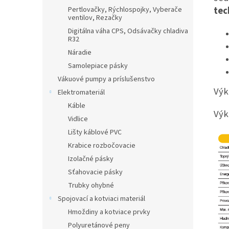
tec
Pertlovačky, Rýchlospojky, Vyberače
ventilov, Rezačky
Digitálna váha CPS, Odsávačky chladiva
R32
Náradie
Samolepiace pásky
Vákuové pumpy a príslušenstvo
Výk
Elektromateriál
Káble
Výk
Vidlice
Lišty káblové PVC
Krabice rozbočovacie
Izolačné pásky
Sťahovacie pásky
Trubky ohybné
Spojovací a kotviaci materiál
Hmoždiny a kotviace prvky
Polyuretánové peny