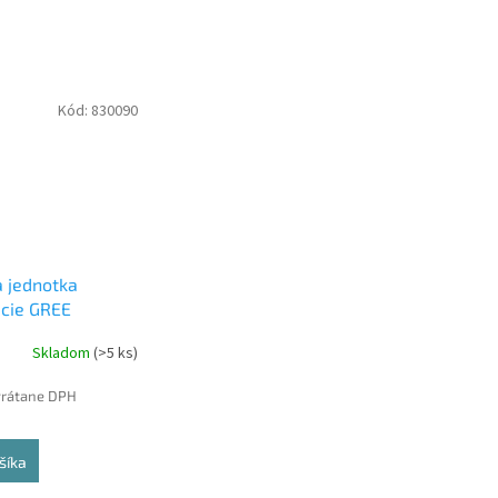
Kód:
830090
a jednotka
ácie GREE
)NK600 7 kW
Skladom
(>5 ks)
a jednotka
vrátane DPH
šíka