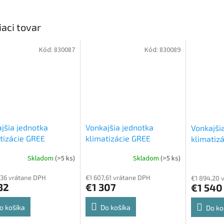
iaci tovar
Kód:
830087
Kód:
830089
jšia jednotka
Vonkajšia jednotka
Vonkajši
tizácie GREE
klimatizácie GREE
klimatiz
(14)NK600 4 kW
GWHD(21)NK600 6 kW
GWHD(24
Skladom
(>5 ks)
Skladom
(>5 ks)
jšia jednotka
Vonkajšia jednotka
Vonkajši
,36 vrátane DPH
€1 607,61 vrátane DPH
€1 894,20 
32
€1 307
€1 540
o košíka
Do košíka
Do ko