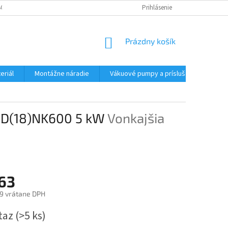
CHODNÉ PODMIENKY - MALOOBCHODNÉ
PODMIENKY OCHRANY OSOBNÝC
Prihlásenie
NÁKUPNÝ
Prázdny košík
KOŠÍK
eriál
Montážne náradie
Vákuové pumpy a príslušenstvo
WHD(18)NK600 5 kW
Vonkajšia
163
9 vrátane DPH
ová
taz
(>5 ks)