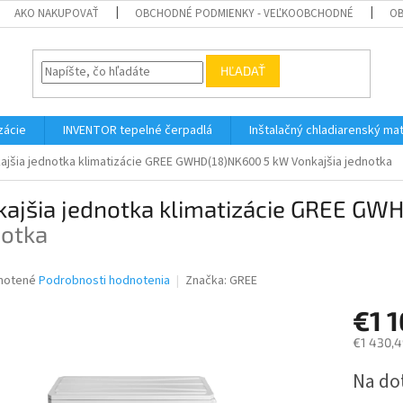
AKO NAKUPOVAŤ
OBCHODNÉ PODMIENKY - VEĽKOOBCHODNÉ
OB
HĽADAŤ
zácie
INVENTOR tepelné čerpadlá
Inštalačný chladiarenský mat
ajšia jednotka klimatizácie GREE GWHD(18)NK600 5 kW
Vonkajšia jednotka
kajšia jednotka klimatizácie GREE G
notka
né
notené
Podrobnosti hodnotenia
Značka:
GREE
nie
€1 
u
€1 430,4
Jednotk
Na do
cena:
iek.