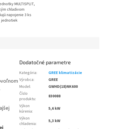
jednotky MULTISPLIT,
kým chladivom
ujú napojenie 3 ks
 jednotiek
nom modelovom
 či už nástenné,
.
Dodatočné parametre
Kategória
:
GREE klimatizácie
Výrobca
:
GREE
ovoľnom
Model
:
GWHD(18)NK600
,
Číslo
830088
produktu
:
Výkon
ajšej
5,6 kW
kúrenia
:
Výkon
5,3 kW
chladenia
:
ej