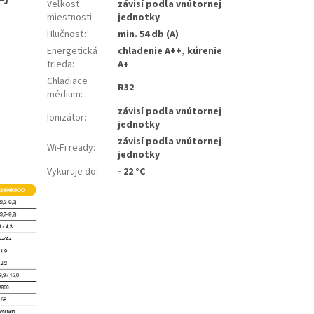
Veľkosť
závisí podľa vnútornej
miestnosti
:
jednotky
Hlučnosť
:
min. 54 db (A)
Energetická
chladenie A++, kúrenie
trieda
:
A+
Chladiace
R32
médium
:
závisí podľa vnútornej
Ionizátor
:
jednotky
závisí podľa vnútornej
Wi-Fi ready
:
jednotky
Vykuruje do
:
- 22 °C