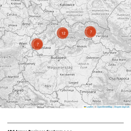
7
12
7
Leaflet
|
©
OpenStreetMap
|
Shoptet doplnek