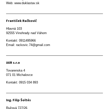
Web: www.duklastav.sk
František Račkovič
Hlavná 103

92555 Vinohrady nad Váhom
Kontakt: 0911495966

Email: rackovic.74@gmail.com
iAIR s.r.o
Tovarenska 4

071 01 Michalovce 
Ing. Filip Šoltés
Ružová 727/26
