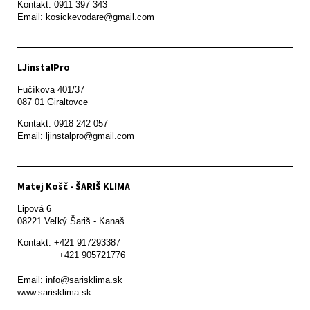
Kontakt: 0911 397 343

Email: kosickevodare@gmail.com
LJinstalPro
Fučíkova 401/37

087 01 Giraltovce
Kontakt: 0918 242 057

Email: ljinstalpro@gmail.com
Matej Košč - ŠARIŠ KLIMA
Lipová 6

08221 Veľký Šariš - Kanaš 
Kontakt: +421 917293387

               +421 905721776

Email: info@sarisklima.sk

www.sarisklima.sk