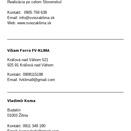
Realizácia po celom Slovensku!

Kontakt:  0905 758 638

Email: info@sviezaklima.sk

Web: www.sviezaklima.sk
Viliam Forro FV-KLIMA
Kráľová nad Váhom 521

Kontakt: 0908115198

Email: fvklima9@gmail.com
Vladimír Koma
Budatín 

01003 Žilina

Kontakt: 0911 349 190
