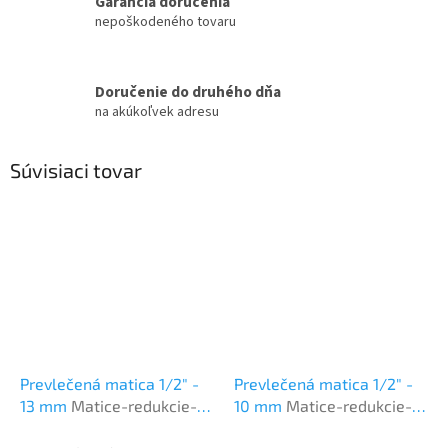
Garancia doručenia
nepoškodeného tovaru
Doručenie do druhého dňa
na akúkoľvek adresu
Súvisiaci tovar
Prevlečená matica 1/2" -
Prevlečená matica 1/2" -
13 mm
Matice-redukcie-
10 mm
Matice-redukcie-
spojky
spojky