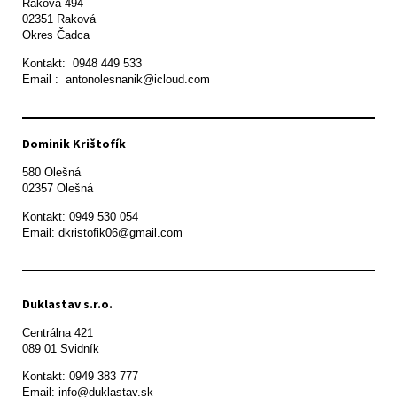
Raková 494

02351 Raková 

Okres Čadca
Kontakt:  0948 449 533

Email :  antonolesnanik@icloud.com
Dominik Krištofík
580 Olešná

Kontakt: 0949 530 054

Email: dkristofik06@gmail.com
Duklastav s.r.o.
Centrálna 421

089 01 Svidník
Kontakt: 0949 383 777

Email: info@duklastav.sk
