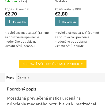
Skladom
(>5 ks)
Na dotaz
€3,32 vrátane DPH
€3,44 vrátane DPH
€2,70
€2,80
Do košíka
Do košíka
Prevlečená matica 1/2" (13 mm)
Prevlečená matica 1/2" (10 mm)
sa používa na upevnenie
sa používa na upevnenie
medeného potrubia na
medeného potrubia na
klimatizačnú jednotku.
klimatizačnú jednotku.
ZOBRAZIŤ VŠETKY SÚVISIACE PRODUKTY
Popis
Diskusia
Podrobný popis
Mosadzná prevlečená matica určená na
pripojenie medeného potrubia ku klimatizačnej