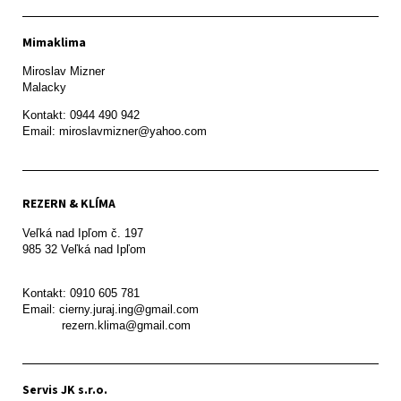
Mimaklima
Miroslav Mizner

Malacky
Kontakt: 0944 490 942

REZERN & KLÍMA
Veľká nad Ipľom č. 197

985 32 Veľká nad Ipľom

Kontakt: 0910 605 781

Email: cierny.juraj.ing@gmail.com

           rezern.klima@gmail.com
Servis JK s.r.o.