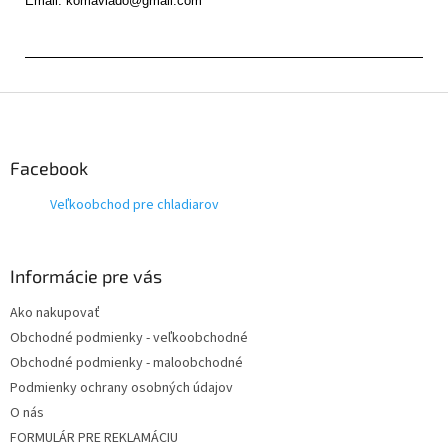
Z
á
p
ä
Facebook
t
Veľkoobchod pre chladiarov
i
e
Informácie pre vás
Ako nakupovať
Obchodné podmienky - veľkoobchodné
Obchodné podmienky - maloobchodné
Podmienky ochrany osobných údajov
O nás
FORMULÁR PRE REKLAMÁCIU