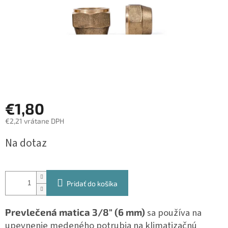
€1,80
€2,21 vrátane DPH
Jednotková
Na dotaz
cena:
Pridať do košíka
Prevlečená matica 3/8" (6 mm)
sa používa na
upevnenie medeného potrubia na klimatizačnú