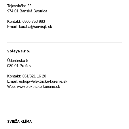
Tajovského 22

974 01 Banská Bystrica

Kontakt: 0905 753 983

Email: karaba@servisjk.sk 
Soleya s.r.o.
Údenárska 5

080 01 Prešov  

Kontakt: 051/321 16 20

Email: eshop@elektricke-kurenie.sk

Web: www.elektricke-kurenie.sk

SVIEŽA KLÍMA