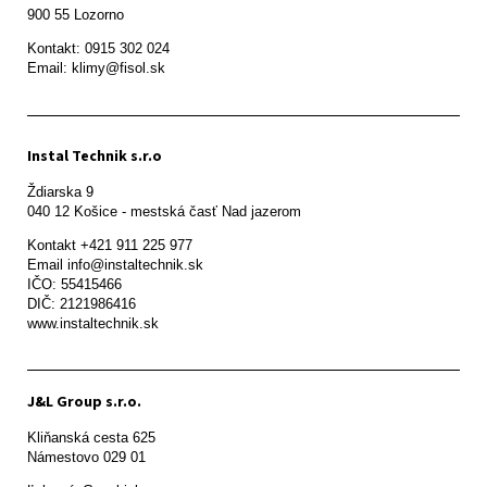
900 55 Lozorno
Kontakt: 0915 302 024

Email: klimy@fisol.sk
Instal Technik s.r.o
Ždiarska 9

Kontakt +421 911 225 977

Email info@instaltechnik.sk

IČO: 55415466

DIČ: 2121986416

www.instaltechnik.sk
J&L Group s.r.o.
Kliňanská cesta 625

Námestovo 029 01 