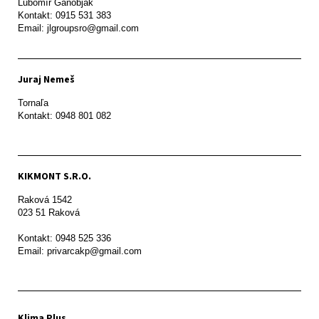
Ľubomír Ganobjak

Kontakt: 0915 531 383

Email: jlgroupsro@gmail.com
Juraj Nemeš
Tornaľa

Kontakt: 0948 801 082
KIKMONT S.R.O.
Raková 1542

023 51 Raková 

Kontakt: 0948 525 336

Email: privarcakp@gmail.com
Klima Plus