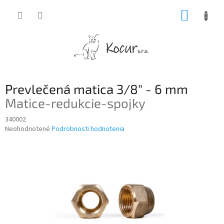
Prejsť
NÁKUP
na
obsah
KOŠÍK
Prevlečená matica 3/8" - 6 mm
Matice-redukcie-spojky
340002
Priemerné
Neohodnotené
Podrobnosti hodnotenia
hodnotenie
produktu
je
0,0
z
5
hviezdičiek.