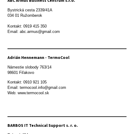
ABC Armus Business Centrum s.r.o.
Bystrická cesta 2339/41A   

034 01 Ružomberok

Kontakt: 0919 415 350

Adrián Hennemann - TermoCool
Námestie slobody 763/14

98601 Fiľakovo
Kontakt: 0910 921 105

Email: termocool.info@gmail.com

Web: www.termocool.sk

BARBOS IT Technical Support s. r. o.