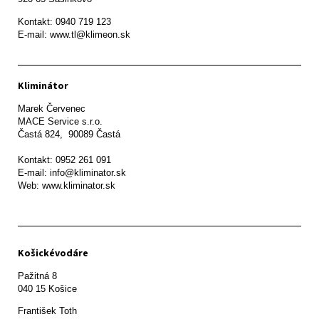
Kontakt: 0940 719 123

E-mail: www.tl@klimeon.sk
Kliminátor
Marek Červenec

MACE Service s.r.o.

Častá 824,  90089 Častá

Kontakt: 0952 261 091

E-mail: info@kliminator.sk

Web: www.kliminator.sk
Košickévodáre
Pažitná 8

František Toth 
