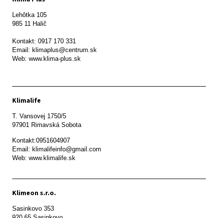
Lehôtka 105

985 11 Halič

Kontakt: 0917 170 331

Email: klimaplus@centrum.sk

Klimalife
T. Vansovej 1750/5 

97901 Rimavská Sobota 
Kontakt:0951604907

Email: klimalifeinfo@gmail.com 

Web: www.klimalife.sk 
Klimeon s.r.o.
Sasinkovo 353

920 65 Sasinkovo