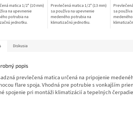
čená matica 1/2" (10 mm)
Prevlečená matica 1/2" (13 mm)
Prevlečená
žíva na upevnenie
sa používa na upevnenie
sa používa
ého potrubia na
medeného potrubia na
medeného 
izačnú jednotku.
klimatizačnú jednotku.
klimatizač
s
Diskusia
robný popis
adzná prevlečená matica určená na pripojenie medeného
ocou flare spoja. Vhodná pre potrubie s vonkajším pr
né spojenie pri montáži klimatizácií a tepelných čerpadie