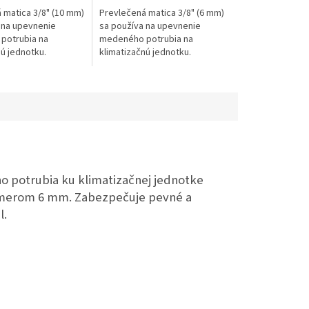
 matica 3/8" (10 mm)
Prevlečená matica 3/8" (6 mm)
 na upevnenie
sa používa na upevnenie
potrubia na
medeného potrubia na
nú jednotku.
klimatizačnú jednotku.
 potrubia ku klimatizačnej jednotke
iemerom 6 mm. Zabezpečuje pevné a
l.