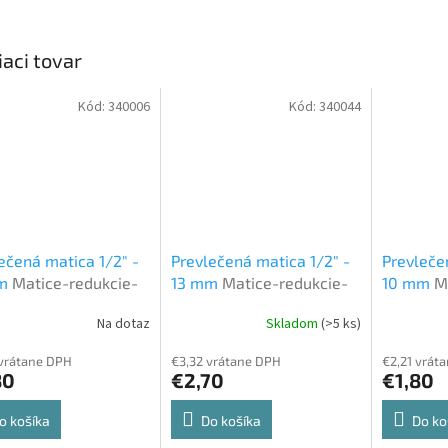
iaci tovar
Kód:
340006
Kód:
340044
ečená matica 1/2" -
Prevlečená matica 1/2" -
Prevleče
mm
Matice-redukcie-
13 mm
Matice-redukcie-
10 mm
M
y
spojky
spojky
Na dotaz
Skladom
(>5 ks)
vrátane DPH
€3,32 vrátane DPH
€2,21 vrát
80
€2,70
€1,80
o košíka
Do košíka
Do ko