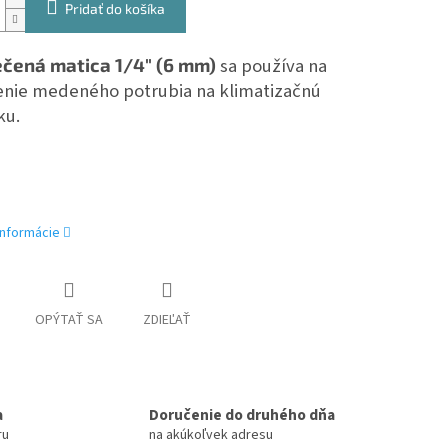
Pridať do košíka
ečená matica 1/4" (6 mm)
sa používa na
nie medeného potrubia na klimatizačnú
ku.
informácie
OPÝTAŤ SA
ZDIEĽAŤ
a
Doručenie do druhého dňa
ru
na akúkoľvek adresu