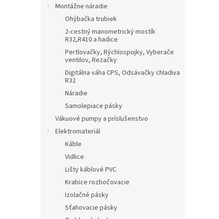
Montážne náradie
Ohýbačka trubiek
2-cestný manometrický mostík
R32,R410 a hadice
Pertlovačky, Rýchlospojky, Vyberače
ventilov, Rezačky
Digitálna váha CPS, Odsávačky chladiva
R32
Náradie
Samolepiace pásky
Vákuové pumpy a príslušenstvo
Elektromateriál
Káble
Vidlice
Lišty káblové PVC
Krabice rozbočovacie
Izolačné pásky
Sťahovacie pásky