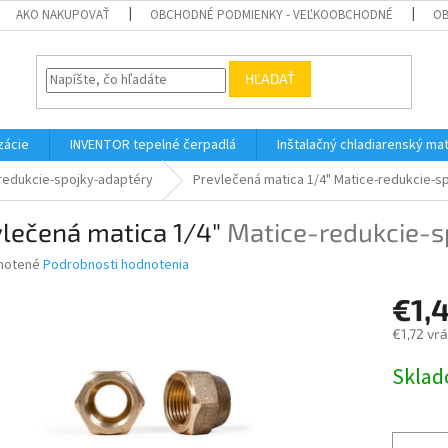
AKO NAKUPOVAŤ
OBCHODNÉ PODMIENKY - VEĽKOOBCHODNÉ
OB
HĽADAŤ
zácie
INVENTOR tepelné čerpadlá
Inštalačný chladiarenský mat
redukcie-spojky-adaptéry
Prevlečená matica 1/4"
Matice-redukcie-s
vlečená matica 1/4"
Matice-redukcie-s
né
notené
Podrobnosti hodnotenia
nie
€1,
u
€1,72 vr
Jednotk
Skla
cena:
iek.