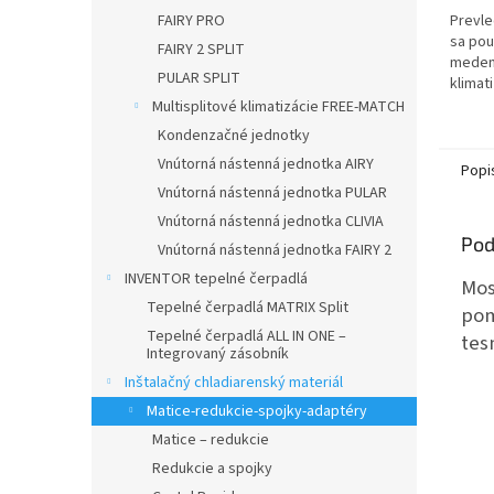
FAIRY PRO
Prevle
sa pou
FAIRY 2 SPLIT
meden
PULAR SPLIT
klimat
Multisplitové klimatizácie FREE-MATCH
Kondenzačné jednotky
Vnútorná nástenná jednotka AIRY
Popi
Vnútorná nástenná jednotka PULAR
Vnútorná nástenná jednotka CLIVIA
Pod
Vnútorná nástenná jednotka FAIRY 2
INVENTOR tepelné čerpadlá
Mos
Tepelné čerpadlá MATRIX Split
pom
Tepelné čerpadlá ALL IN ONE –
tes
Integrovaný zásobník
Inštalačný chladiarenský materiál
Matice-redukcie-spojky-adaptéry
Matice – redukcie
Redukcie a spojky