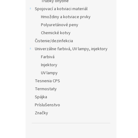
Trubky ohybné
Spojovací a kotviaci materiál
Hmoždiny a kotviace prvky
Polyuretánové peny
Chemické kotvy
Čistenie/dezinfekcia
Univerzálne farbivá, UV lampy, injektory
Farbivá
Injektory
UV lampy
Tesnenia CPS
Termostaty
Spájka
Príslušenstvo
Značky