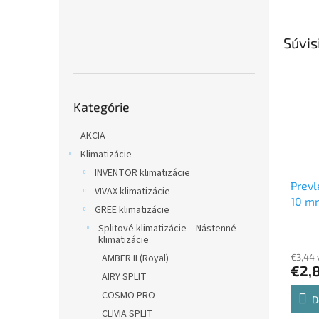
Súvis
Preskočiť
Kategórie
kategórie
AKCIA
Klimatizácie
INVENTOR klimatizácie
Prevl
VIVAX klimatizácie
10 
GREE klimatizácie
spojk
Splitové klimatizácie – Nástenné
klimatizácie
AMBER II (Royal)
€3,44 
€2,
AIRY SPLIT
COSMO PRO
D
CLIVIA SPLIT