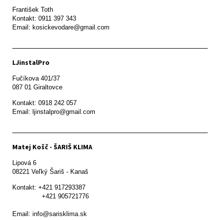
František Toth 

Kontakt: 0911 397 343

Email: kosickevodare@gmail.com
LJinstalPro
Fučíkova 401/37

087 01 Giraltovce
Kontakt: 0918 242 057

Email: ljinstalpro@gmail.com
Matej Košč - ŠARIŠ KLIMA
Lipová 6

08221 Veľký Šariš - Kanaš 
Kontakt: +421 917293387

               +421 905721776

Email: info@sarisklima.sk
