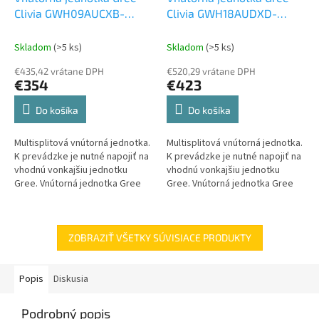
Clivia GWH09AUCXB-
Clivia GWH18AUDXD-
K6DNA2A 2,5 kW
Vnútorná
K6DNA2A 5 kW
Vnútorná
jednotka k Multi Split
jednotka k Multi Split
Skladom
(>5 ks)
Skladom
(>5 ks)
€435,42 vrátane DPH
€520,29 vrátane DPH
€354
€423
Do košíka
Do košíka
Multisplitová vnútorná jednotka.
Multisplitová vnútorná jednotka.
K prevádzke je nutné napojiť na
K prevádzke je nutné napojiť na
vhodnú vonkajšiu jednotku
vhodnú vonkajšiu jednotku
Gree. Vnútorná jednotka Gree
Gree. Vnútorná jednotka Gree
Clivia GWH09AUCXB-K6DNA2A 2,7
Clivia GWH18AUDXD-K6DNA2A 5,3
kW v bielom prevedení.
kW v bielom prevedení.
ZOBRAZIŤ VŠETKY SÚVISIACE PRODUKTY
Popis
Diskusia
Podrobný popis