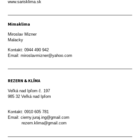
www.sarisklima.sk
Mimaklima
Miroslav Mizner

Malacky
Kontakt: 0944 490 942

REZERN & KLÍMA
Veľká nad Ipľom č. 197

985 32 Veľká nad Ipľom

Kontakt: 0910 605 781

Email: cierny.juraj.ing@gmail.com

           rezern.klima@gmail.com