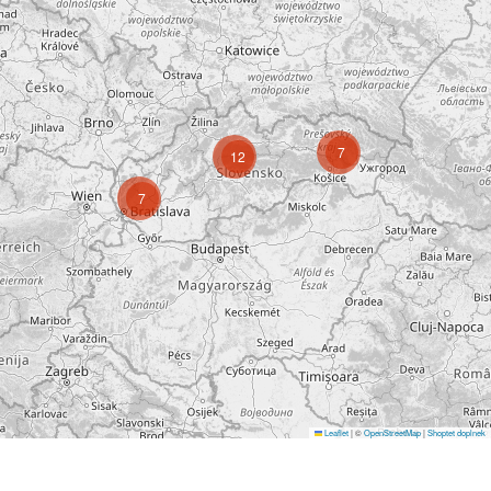
7
12
7
Leaflet
|
©
OpenStreetMap
|
Shoptet doplnek