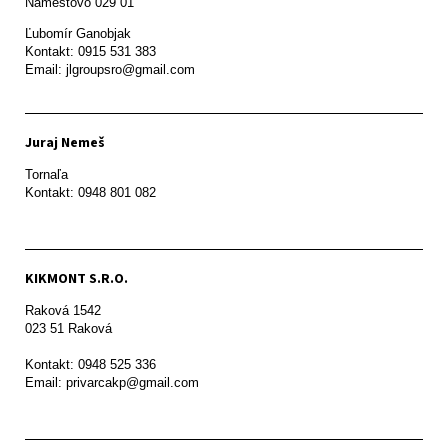
Námestovo 029 01 
Ľubomír Ganobjak

Kontakt: 0915 531 383

Email: jlgroupsro@gmail.com
Juraj Nemeš
Tornaľa

Kontakt: 0948 801 082
KIKMONT S.R.O.
Raková 1542

023 51 Raková 

Kontakt: 0948 525 336

Email: privarcakp@gmail.com