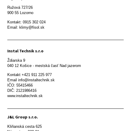
Ružová 727/26

900 55 Lozorno
Kontakt: 0915 302 024

Email: klimy@fisol.sk
Instal Technik s.r.o
Ždiarska 9

Kontakt +421 911 225 977

Email info@instaltechnik.sk

IČO: 55415466

DIČ: 2121986416

www.instaltechnik.sk
J&L Group s.r.o.
Kliňanská cesta 625
