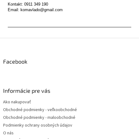
Kontakt: 0911 349 190

Z
á
p
ä
Facebook
t
i
e
Informácie pre vás
Ako nakupovať
Obchodné podmienky - veľkoobchodné
Obchodné podmienky - maloobchodné
Podmienky ochrany osobných údajov
O nás