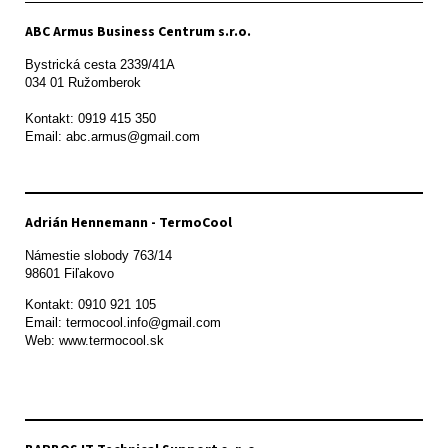
ABC Armus Business Centrum s.r.o.
Bystrická cesta 2339/41A   

034 01 Ružomberok

Kontakt: 0919 415 350

Adrián Hennemann - TermoCool
Námestie slobody 763/14

98601 Fiľakovo
Kontakt: 0910 921 105

Email: termocool.info@gmail.com

Web: www.termocool.sk
