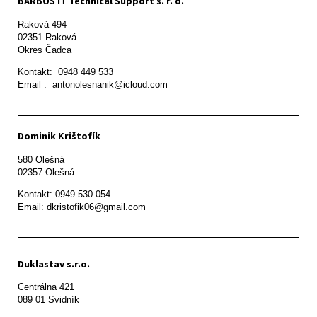
BARBOS IT Technical Support s. r. o.
Raková 494

02351 Raková 

Okres Čadca
Kontakt:  0948 449 533

Email :  antonolesnanik@icloud.com
Dominik Krištofík
580 Olešná

Kontakt: 0949 530 054

Email: dkristofik06@gmail.com
Duklastav s.r.o.
Centrálna 421

089 01 Svidník