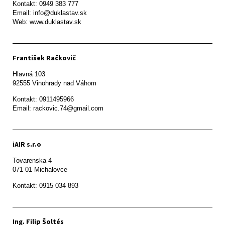
Kontakt: 0949 383 777

Email: info@duklastav.sk

Web: www.duklastav.sk
František Račkovič
Hlavná 103

92555 Vinohrady nad Váhom
Kontakt: 0911495966

Email: rackovic.74@gmail.com
iAIR s.r.o
Tovarenska 4

071 01 Michalovce 
Ing. Filip Šoltés