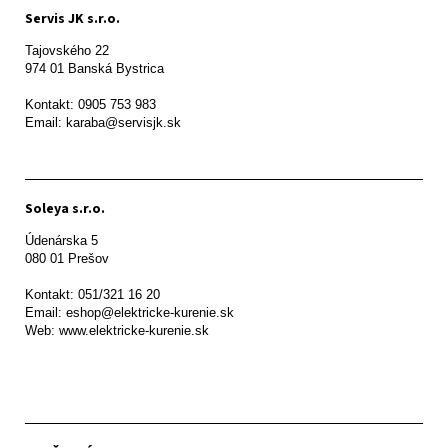
Servis JK s.r.o.
Tajovského 22

974 01 Banská Bystrica

Kontakt: 0905 753 983

Email: karaba@servisjk.sk 
Soleya s.r.o.
Údenárska 5

080 01 Prešov  

Kontakt: 051/321 16 20

Email: eshop@elektricke-kurenie.sk

Web: www.elektricke-kurenie.sk
