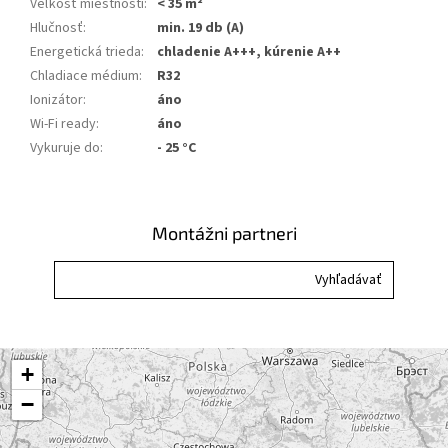
Veľkosť miestnosti
:
< 35 m²
Hlučnosť
:
min. 19 db (A)
Energetická trieda
:
chladenie A+++, kúrenie A++
Chladiace médium
:
R32
Ionizátor
:
áno
Wi-Fi ready
:
áno
Vykuruje do
:
- 25 °C
Montážni partneri
+
−