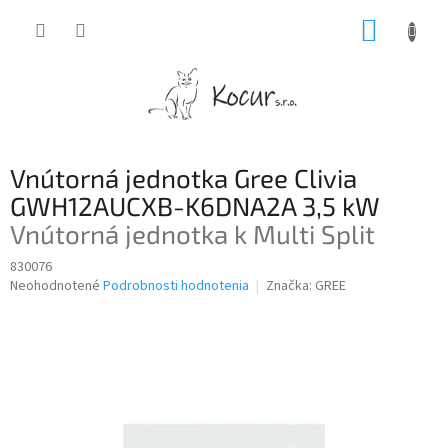
Prejsť
NÁKUP
na
obsah
KOŠÍK
Vnútorná jednotka Gree Clivia
GWH12AUCXB-K6DNA2A 3,5 kW
Vnútorná jednotka k Multi Split
830076
Priemerné
Neohodnotené
Podrobnosti hodnotenia
Značka:
GREE
hodnotenie
produktu
je
0,0
z
5
hviezdičiek.