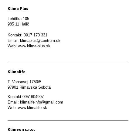
Klima Plus
Lehôtka 105

985 11 Halič

Kontakt: 0917 170 331

Email: klimaplus@centrum.sk

Klimalife
T. Vansovej 1750/5 

97901 Rimavská Sobota 
Kontakt:0951604907

Email: klimalifeinfo@gmail.com 

Web: www.klimalife.sk 
Klimeon s.r.o.