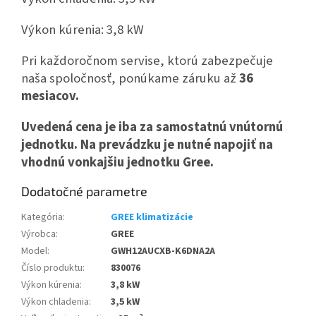
Výkon kúrenia: 3,8 kW
Pri každoročnom servise, ktorú zabezpečuje
naša spoločnosť, ponúkame záruku až
36
mesiacov.
Uvedená cena je iba za samostatnú vnútornú
jednotku. Na prevádzku je nutné napojiť na
vhodnú vonkajšiu jednotku Gree.
Dodatočné parametre
Kategória
:
GREE klimatizácie
Výrobca
:
GREE
Model
:
GWH12AUCXB-K6DNA2A
Číslo produktu
:
830076
Výkon kúrenia
:
3,8 kW
Výkon chladenia
:
3,5 kW