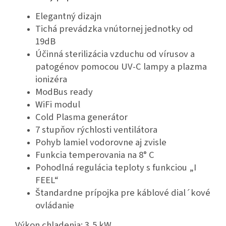
Elegantný dizajn
Tichá prevádzka vnútornej jednotky od
19dB
Účinná sterilizácia vzduchu od vírusov a
patogénov pomocou UV-C lampy a plazma
ionizéra
ModBus ready
WiFi modul
Cold Plasma generátor
7 stupňov rýchlosti ventilátora
Pohyb lamiel vodorovne aj zvisle
Funkcia temperovania na 8° C
Pohodlná regulácia teploty s funkciou „I
FEEL“
Štandardne prípojka pre káblové dial´kové
ovládanie
Výkon chladenia: 3,5 kW