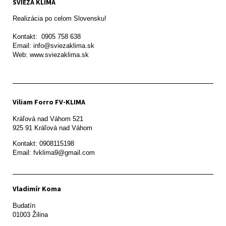
SVIEŽA KLÍMA
Realizácia po celom Slovensku!

Kontakt:  0905 758 638

Email: info@sviezaklima.sk

Web: www.sviezaklima.sk
Viliam Forro FV-KLIMA
Kráľová nad Váhom 521

Kontakt: 0908115198

Email: fvklima9@gmail.com
Vladimír Koma
Budatín 

01003 Žilina
