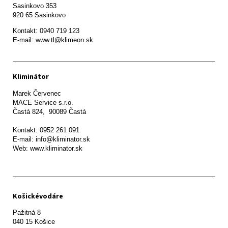
Sasinkovo 353

920 65 Sasinkovo
Kontakt: 0940 719 123

E-mail: www.tl@klimeon.sk
Kliminátor
Marek Červenec

MACE Service s.r.o.

Častá 824,  90089 Častá

Kontakt: 0952 261 091

E-mail: info@kliminator.sk

Web: www.kliminator.sk
Košickévodáre
Pažitná 8
