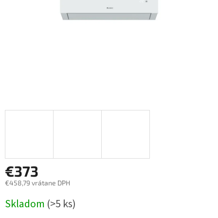
€373
€458,79 vrátane DPH
Jednotková
Skladom
(>5 ks)
cena: