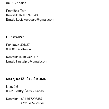
František Toth 

Kontakt: 0911 397 343

Email: kosickevodare@gmail.com
LJinstalPro
Fučíkova 401/37

087 01 Giraltovce
Kontakt: 0918 242 057

Email: ljinstalpro@gmail.com
Matej Košč - ŠARIŠ KLIMA
Lipová 6

08221 Veľký Šariš - Kanaš 
Kontakt: +421 917293387

               +421 905721776
