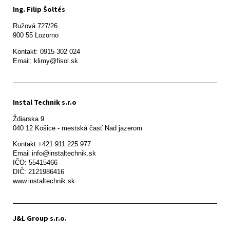
Ing. Filip Šoltés
Ružová 727/26

900 55 Lozorno
Kontakt: 0915 302 024

Email: klimy@fisol.sk
Instal Technik s.r.o
Ždiarska 9

Kontakt +421 911 225 977

Email info@instaltechnik.sk

IČO: 55415466

DIČ: 2121986416

www.instaltechnik.sk
J&L Group s.r.o.