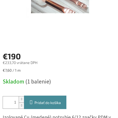
€190
€233,70 vrátane DPH
Jednotková
€7,60 / 1 m
cena:
Skladom
(1 balenie)
Pridať do košíka
Izolované Cu (medené) potrubie 6/12 značky PDM v