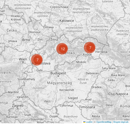
7
12
7
Leaflet
|
©
OpenStreetMap
|
Shoptet doplnek