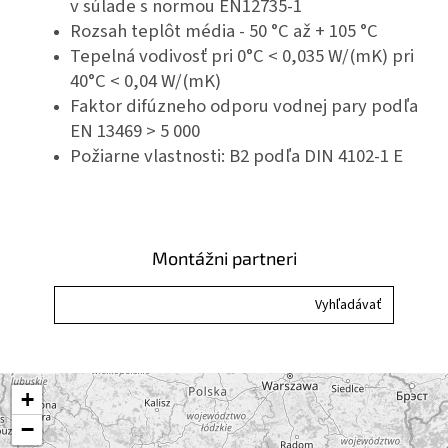
v súlade s normou EN12735-1
Rozsah teplôt média - 50 °C až + 105 °C
Tepelná vodivosť pri 0°C < 0,035 W/(mK)
pri
40°C < 0,04 W/(mK)
Faktor difúzneho odporu vodnej pary podľa
EN 13469 > 5 000
Požiarne vlastnosti: B2 podľa DIN 4102-1
E
Montážni partneri
+
−