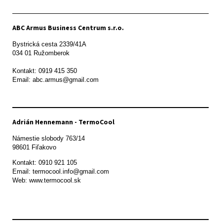
ABC Armus Business Centrum s.r.o.
Bystrická cesta 2339/41A   

034 01 Ružomberok

Kontakt: 0919 415 350

Adrián Hennemann - TermoCool
Námestie slobody 763/14

98601 Fiľakovo
Kontakt: 0910 921 105

Email: termocool.info@gmail.com

Web: www.termocool.sk
