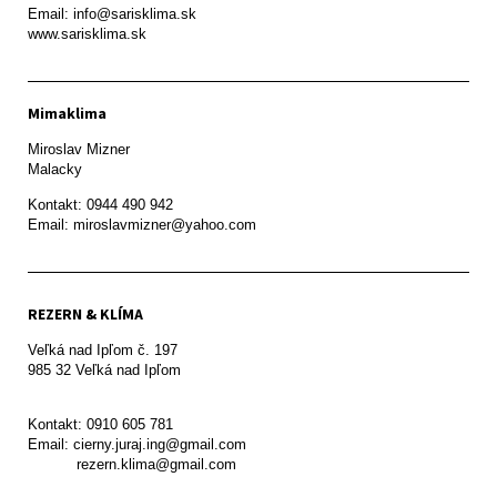
Email: info@sarisklima.sk

www.sarisklima.sk
Mimaklima
Miroslav Mizner

Malacky
Kontakt: 0944 490 942

REZERN & KLÍMA
Veľká nad Ipľom č. 197

985 32 Veľká nad Ipľom

Kontakt: 0910 605 781

Email: cierny.juraj.ing@gmail.com

           rezern.klima@gmail.com