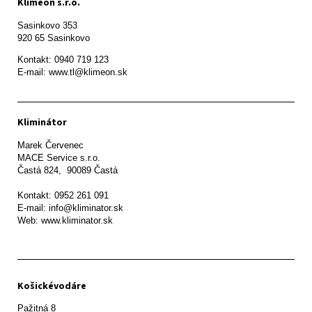
Klimeon s.r.o.
Sasinkovo 353

920 65 Sasinkovo
Kontakt: 0940 719 123

E-mail: www.tl@klimeon.sk
Kliminátor
Marek Červenec

MACE Service s.r.o.

Častá 824,  90089 Častá

Kontakt: 0952 261 091

E-mail: info@kliminator.sk

Web: www.kliminator.sk
Košickévodáre
Pažitná 8
