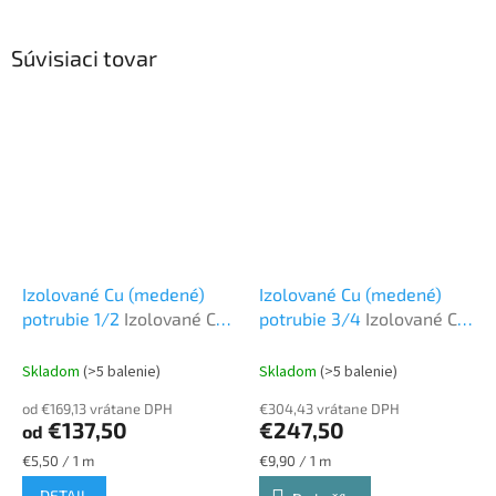
Súvisiaci tovar
Izolované Cu (medené)
Izolované Cu (medené)
potrubie 1/2
Izolované CU
potrubie 3/4
Izolované CU
potrubie
potrubie
Skladom
(>5 balenie)
Skladom
(>5 balenie)
od €169,13 vrátane DPH
€304,43 vrátane DPH
€137,50
€247,50
od
Jednotková
Jednotková
€5,50 / 1 m
€9,90 / 1 m
cena:
cena:
DETAIL