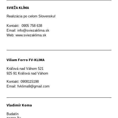
SVIEŽA KLÍMA
Realizácia po celom Slovensku!

Kontakt:  0905 758 638

Email: info@sviezaklima.sk

Web: www.sviezaklima.sk
Viliam Forro FV-KLIMA
Kráľová nad Váhom 521

Kontakt: 0908115198

Email: fvklima9@gmail.com
Vladimír Koma
Budatín 
