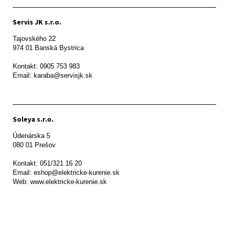
Servis JK s.r.o.
Tajovského 22

974 01 Banská Bystrica

Kontakt: 0905 753 983

Email: karaba@servisjk.sk 
Soleya s.r.o.
Údenárska 5

080 01 Prešov  

Kontakt: 051/321 16 20

Email: eshop@elektricke-kurenie.sk

Web: www.elektricke-kurenie.sk
