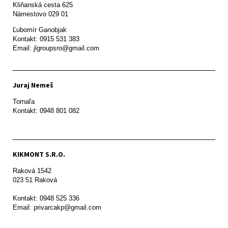
Kliňanská cesta 625

Námestovo 029 01 
Ľubomír Ganobjak

Kontakt: 0915 531 383

Email: jlgroupsro@gmail.com
Juraj Nemeš
Tornaľa

Kontakt: 0948 801 082
KIKMONT S.R.O.
Raková 1542

023 51 Raková 

Kontakt: 0948 525 336

Email: privarcakp@gmail.com