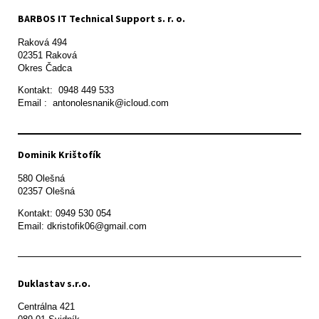
BARBOS IT Technical Support s. r. o.
Raková 494

02351 Raková 

Okres Čadca
Kontakt:  0948 449 533

Email :  antonolesnanik@icloud.com
Dominik Krištofík
580 Olešná

Kontakt: 0949 530 054

Email: dkristofik06@gmail.com
Duklastav s.r.o.
Centrálna 421
