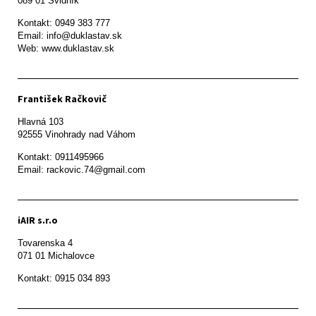
089 01 Svidník
Kontakt: 0949 383 777

Email: info@duklastav.sk

Web: www.duklastav.sk
František Račkovič
Hlavná 103

92555 Vinohrady nad Váhom
Kontakt: 0911495966

Email: rackovic.74@gmail.com
iAIR s.r.o
Tovarenska 4

071 01 Michalovce 