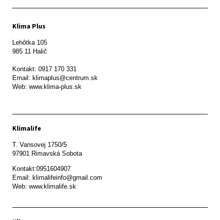
Klima Plus
Lehôtka 105

985 11 Halič

Kontakt: 0917 170 331

Email: klimaplus@centrum.sk

Klimalife
T. Vansovej 1750/5 

97901 Rimavská Sobota 
Kontakt:0951604907

Email: klimalifeinfo@gmail.com 

Web: www.klimalife.sk 