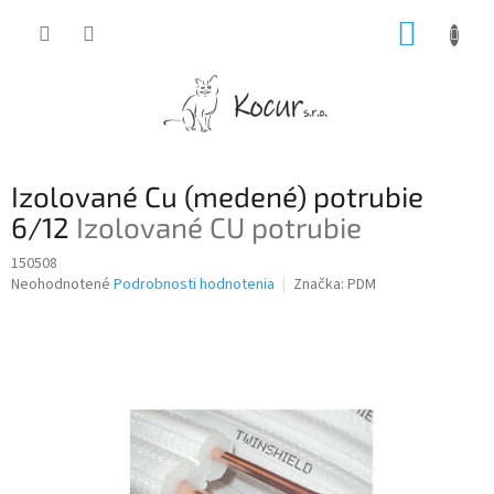
Prejsť
NÁKUP
na
obsah
KOŠÍK
B
Izolované Cu (medené) potrubie
o
č
6/12
Izolované CU potrubie
n
150508
ý
Priemerné
Neohodnotené
Podrobnosti hodnotenia
Značka:
PDM
p
hodnotenie
a
produktu
n
je
e
0,0
z
l
5
hviezdičiek.