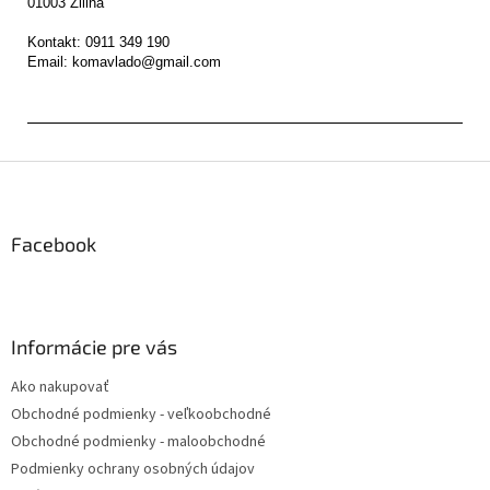
01003 Žilina

Kontakt: 0911 349 190

Z
á
p
ä
Facebook
t
i
e
Informácie pre vás
Ako nakupovať
Obchodné podmienky - veľkoobchodné
Obchodné podmienky - maloobchodné
Podmienky ochrany osobných údajov